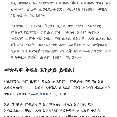
እቲ ብዝበለጸ እተሰማምዖም ፍልስፍና ኸኣ፡ ፍልስፍና ፕላቶ እዩ
ነይሩ።”—
ዘ ኒው ኢንሳይክሎፔድያ ብሪታኒካ
(1988)፡ መበል
25 ጥራዝ፡ ገጽ 890።
“ትምህርቲ ቤተ-ክርስትያን፡ ሲኦል ከም ዘሎን ዘለኣለማዊ
ምዃኑን የረጋግጽ። ደድሕሪ ሞት፡ ነፍሳት እቶም ሓጥኣን
ኰይኖም ዚሞቱ ብኡንብኡ ናብ ሲኦል ይኣትዋ፡ ኣብ ሲኦል ከኣ
ይቕጽዓ፡ ማለት ‘ብዘለኣለማዊ ሓዊ’ ይሳቐያ። ቀንዲ መቕጻዕቲ
ሲኦል ካብ ኣምላኽ ንዘለኣለም ምርሓቕ እዩ።”—
ካተኪዝም ኦቭ
ዘ ካቶሊክ ቸርች፡
ሕታም 1994፡ ገጽ 270።
መጽሓፍ ቅዱስ እንታይ ይብል፧
“ህያዋንሲ ኸም ዚሞቱ ይፈልጡ እዮም፡ ምዉታት ግና ገለ እኳ
ኣይፈልጡን። . . . ኣብቲ እትኸዶ ሲኦልሲ ዕዮን ሓሳብን ፍልጠትን
ጥበብን የልቦን።”—
መክብብ 9:5,
10
።
እታ ን“ቦታ ምዉታት” እተመልክት
ሺኦል
እትብል ናይ
እብራይስጢ ቓል፡ ኣብ እተፈላለየ ትርጕማት መጽሓፍ ቅዱስ
“ሲኦል” ተባሂላ ተተርጒማ ኣላ። እዛ ኣቐዲም ኣቢልና ዝረኣናያ