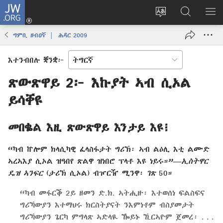
JW.ORG
እቶ
(opens
ቋንቋ
ኣብ
ዝር
new
ወብ
JW.ORG
ኣር
ግምቢ ዘብዐኛ | ሕዳር 2009
window)
ሳይት
ድለ
ቀይር
እተንብበሉ ቛንቋ፦
ጽውጽዋይ 2፦ እኩያት ኣብ ሲኦል
ይሳቐዩ
መበቈል እዚ ጽውጽዋይ እንታይ እዩ፧
“ካብ ኵሎም ክላሲካዊ ፈላስፋታት ግሪኽ፡ ኣብ ልዕሊ እቲ ልሙድ
ኣረኣእያ ሲኦል ዝዓበየ ጽልዋ ዝነበሮ ፕላቶ እዩ ነይሩ።”—
ኢስትዋር
ዴዝ ኣንፍር
(ታሪኽ ሲኦል) ብዦርዥ ሚንዋ፡ ገጽ 50።
“ካብ መፋርቕ 2ይ ዘመን ድ.ክ. ኣትሒዙ፡ እተወሰነ ፍልስፍና
ግሪኻውያን እተማህሩ ክርስትያናት ንእምነቶም ብስያመታት
ግሪኻውያን ጌርካ ምግላጽ ኣድላዪ ዀይኑ ኺርኣዮም ጀመረ፡ . . .