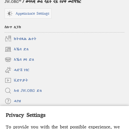
®
JW.ORG
/ ወግዓዊ ወብ ሳይት ናይ የሆዋ መሰኻኽር
ሕዳር 2009
Appearance Settings
ስሉጥ ሊንክ
ክትብጻሕ ሕተት
ኣኼባ ድለ
(opens
new
ኣኼባ ዞባ ድለ
(opens
window)
new
ሓድሽ ነገር
window)
ቪድዮታት
ኣብ JW.ORG ድለ
ሓገዝ
Privacy Settings
ወፈያ
(opens
new
To provide you with the best possible experience, we
window)