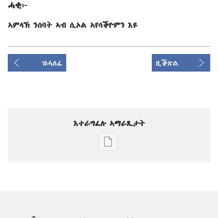
ሓቂ
፦
ኣምላኽ ንሰባት ኣብ ሲኦል ኣየሳቕዮምን እዩ
ዝሓለፈ
ዚቕጽል
እተራግፈሉ ኣማራጺታት
ዲጂታዊ
ሕታማት
ንምርጋፍ
ዚኸውን
ኣማራጺታት
ግምቢ
ዘብዐኛ