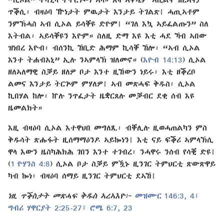
ጥቕሲ፡ ብዛዕባ ዅነታት ምዉታት እንታይ ትገልጽ፧ ሓጢኣቶም
ንምኽሓስ ኣብ ሲኦል ይሳቐዩ ድዮም፧ “ገለ እኳ ኣይፈልጡን” ስለ
እትብል፡ ኣይሳቐዩን እዮም። ስለዚ ድማ እዩ እቲ ሓደ ኻብ ኣበው
ዝነበረ እዮብ፡ ብሰንኪ ኸቢድ ሕማም ኪሳቐ ኸሎ፡ “ኣብ ሲኦል
እንተ ትሐብአኒ” ኢሉ ንኣምላኽ ዝለመኖ። (
እዮብ 14:13
) ሲኦል
ዘለኣለማዊ ስቓይ ዘለዎ ቦታ እንተ ዚኸውን ነይሩ፡ እቲ ዘቕረቦ
ልመና እንታይ ትርጕም ምሃለዎ፧ ኣብ መጽሓፍ ቅዱስ፡ ሲኦል
ኪበሃል ከሎ፡ ኵሉ ንጥፈታት ዜቋርጸሉ መቓብር ደቂ ሰብ እዩ
ዜመልክት።
እዚ ብዛዕባ ሲኦል እተዋህበ መግለጺ፡ ብቐሊሉ ዚወሓጠልካን ምስ
ቅዱሳት ጽሑፋት ዚሰማማዕንዶ ኣይኰነን፧ እቲ ናይ ፍቕሪ ኣምላኽሲ
ዋላ እውን ዜስካሕክሕ ገበን እንተ ተገብረ፡ ንሓዋሩ ንሰብ የሳቒ ድዩ፧
(
1 ዮሃንስ 4:8
) ሲኦል ቦታ ስቓይ ምዃኑ ዚንገር ትምህርቲ ጽውጽዋይ
ካብ ኰነ፡ ብዛዕባ ሰማይ ዚንገር ትምህርቲ ደኣኸ፧
ነዚ ጥቕስታት መጽሓፍ ቅዱስ ኣረኣእዮ፦
መዝሙር 146:3, 4፣
ግብሪ ሃዋርያት 2:25-27፣
ሮሜ 6:7,
23