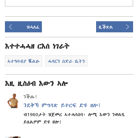
ዝሓለፈ
ዚቕጽል
እተተሓሓዘ ርእሰ ነገራት
ኣተዓባብያ ቘልዑ
ሓዳርን ስድራ ቤትን
እዚ ዚስዕብ እውን ኣሎ
ንቕሑ!
ንደቅኻ ምግሳጽ ይተርፍ ድዩ ዘሎ፧
ብ1960ታት ዝጀመረ ኣተሓሳስባ፡ ሎሚ እውን ንወለዲ
ይጸልዎም ድዩ ዘሎ፧