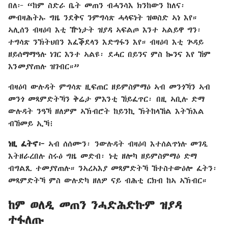
በለ፦ “ከም ስድራ ቤት መጠን ብሓንሳእ ክንከውን ከለና፡
መብዛሕትኡ ግዜ ንደቅና ንምግሳጽ ሓላፍነት ዝወስድ ኣነ እየ።
ኣሊሰን ብዛዕባ እቲ ዅነታት ዝያዳ ኣፍልጦ እንተ ኣልይዋ ግን፡
ተግሳጽ ንኽትህበን እፈቕደላን እድግፋን እየ። ብዛዕባ እቲ ጕዳይ
ዘይሰማማዓሉ ነገር እንተ ኣልዩ፡ ደሓር በይንና ምስ ኰንና እየ ኸም
እንመያየጠሉ ዝገብር።”
ብዛዕባ ውሉዳት ምግሳጽ ዚፍጠር ዘይምስምማዕ ኣብ መንጎኻን ኣብ
መንጎ መጻምድትኻን ቅሬታ ምእንቲ ኸይፈጥር፡ በዚ ኣቢሉ ድማ
ውሉዳት ንዓኻ ዘለዎም ኣኽብሮት ከይንኪ ኽትከላኸል እትኽእል
ብኸመይ ኢኻ፧
ነዚ ፈትኖ፦
ኣብ ሰሰሙን፡ ንውሉዳት ብዛዕባ እተሰልጥነሉ መገዲ
እትዘራረበሉ ስሩዕ ግዜ መድብ፡ ነቲ ዘሎካ ዘይምስምማዕ ድማ
ብግልጺ ተመያየጠሉ። ንኣረኣእያ መጻምድትኻ ኸተስተውዕሎ ፈትን፡
መጻምድትኻ ምስ ውሉድካ ዘለዎ ናይ ብሕቲ ርክብ ከኣ ኣኽብር።
ከም ወለዲ መጠን ንሓድሕድኩም ዝያዳ
ተፋለጡ