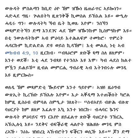
ውሉዳት ምስልጣን ከቢድ ዕዮ ኸም ዝዀነ ዜጠራጥር ኣይኰነን።
ሓድሓደ ግዜ፡ ጕልበትካ ዚጽንቅቕ ኪመስል ይኽእል እዩ። ውዒሉ
ሓዲሩ ግን፡ ውሉዳትካ ኻብ ቤት ኪወጹ እዮም፡ ንስኻን
መጻምድትኻን ድማ እንደገና ሓደ ኸም ዝዀንኩም ኪስምዓኩም እዩ።
በቲ ንውሉዳትኩም ኣብ ምዕባይ እተሕልፍዎ ተመክሮ፡ ጥምረት
ሓዳርኩም ኪድልድል ድዩ ወይስ ኪዳኸም፧ እቲ መልሲ ነቲ ኣብ
መክብብ 4:9, 10
ዚርከብ፡ “ብጻዕሮም ጽቡቕ ጻማ ስለ ዘለዎም፡
እንተ ወደቑ፡ እቲ ሓደ ንብጻዩ የተንስኦ እዩ እሞ፡ ካብ ሓደስ ክልተ
ምዃን ይሐይሽ” ዚብል መምርሒ ግብራዊ ኣብ እትገብሩሉ መገዲ
እዩ ዚምርኰስ።
ወለዲ ኸም መጻምድቲ ዀይኖም እንተ ዓይዮም፡ ኣዝዩ ዜዕግብ
ውጽኢት ኪረኽቡ ይኽእሉ እዮም። እታ ኣቐዲማ እተጠቕሰት ካሮል
ከምዚ ዚስዕብ ብምባል ስምዒታ ገለጸት፦ “ሰብኣየይ ብዙሕ ብሉጽ
ባህርያት ከም ዘለዎ እፈልጥ እኳ እንተ ነበርኩ፡ ብሓባር ኴንና
ውሉዳት ምዕባይና ግን ርእየዮ ዘይፈልጥ ጽቡቕ ባህርያቱ ንኽርኢ
ኣኽኢሉኒ እዩ። ንደቅና ብፍቕራዊ ሓልዮት ዝሕዘሉ መገዲ ምስ
ረኣኹ፡ ንዕኡ ዝነበረኒ ኣኽብሮትን ፍቕርን ወሲኹ እዩ።” ጆን ድማ