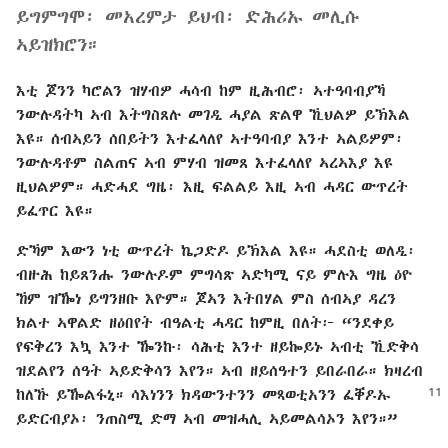
ይግምግሞ፡ መአረምታ ይህብ፡ ድሕሪኡ መሊሱ
ኣይዝክሮን።
እቲ ጆንን ካሮልን ዝሃብዎ ሓሳብ ከም ዚሕብሮ፡ ኣተዓባብያኻ
ንውሉዳትካ ኣብ እትግስጸሉ መገዲ ሓያል ጽልዋ ኺህልዎ ይኽእል
እዩ። ሰብኣይን ሰበይትን እተፈላለየ ኣተዓባብያ እንተ ኣልይዎም፡
ንውሉዳቶም ስልጠና ኣብ ምሃብ ዝመጸ እተፈላለየ ኣረኣእያ እዩ
ዚህልዎም። ሓድሓደ ግዜ፡ እዚ ፍልልይ እዚ ኣብ ሓዳር ውጥረት
ይፈጥር እዩ።
ድኻም እውን ነቲ ውጥረት ኬጋድዶ ይኽእል እዩ። ሓደስቲ ወለዲ፡
ብዙሕ ከይጸንሑ ንውሉዶም ምግሳጽ ኣድካሚ ናይ ምሉእ ግዜ ዕዮ
ኸም ዝዀነ ይግንዘቡ እዮም። ጆኣን እትበሃል ምስ ሰብኣያ ዳረን
ክልተ ኣዋልድ ዘዕበየት ብዓልቲ ሓዳር ከምዚ በለት፦ “ንደቀይ
የፍቅረን እኳ እንተ ዀንኩ፡ ሳሕቲ እንተ ዘይኰይኑ ኣብቲ ኺድቅሳ
ዝደልየን ሰዓት ኣይድቅሳን እየን። ኣብ ዘይሰዓተን ይበራበራ። ክዛረብ
ከለኹ ይዀልፋኒ። ሳእነንን ክዳውንተንን
መጻወቲአንን ፈቐዶኡ
ይድርብያኦ፡ ንጠስሚ ድማ ኣብ መዝሓሊ ኣይመልሳኦን እየን።”