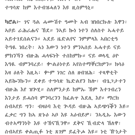
ተግሳጽ ከም እተብዝሓለን እዩ ዚስምዓኒ።
ካሮል፦
ገና ጓል ሓሙሽተ ዓመት ኣብ ዝነበርኩሉ እዋን፡
ኣቦይ ራሕሪሑና ኸደ። ንኣይ ኰነ ነተን ሰለስተ ኣሓተይ
ኣይተገደሰልናን። ኣደይ ዜድልየና ንምምላእ ኣበርቲዓ
ትዓዪ ነበረት፡ ኣነ እውን ነተን ምንኣሰይ ኣሓተይ ናይ
ምክንኻን ብዙሕ ሓላፍነት ተሰከምኩ። ናይ ወላዲ ዕዮ
እዓዪ ብምንባረይ፡ ቍልዕነተይ ኣየስተማቐርክዎን። ክሳዕ
እዛ ዕለት እዚኣ፡ ቍም ነገር ስለ ዘብዝሕ፡ ተጻዋቲት
ኣይኰንኩን። ደቀይ ተግሳጽ ኬድልየን ከሎ፡ ብጌጋታተን
ብዙሕ እየ ዝጕሂ። ስለምንታይ ከምኡ ኸም እተገብረን
እንታይ ይሓስባ ምንባረንን ክፈልጥ እደሊ እየ። ማርክ
ሰብኣየይ ግን፡ ብዛዕባ እቲ ጕዳይ ብዙሕ ኣይጭነቕን እዩ።
ፈቃር ግን ከኣ ጽኑዕ ኣቦ እዩ ኣዕብይዎ፡ ንኣዲኡ እውን
ብተኣማንነት እዩ ተኸናኺንዋ። ደቅና ኺብድላ ኸለዋ፡
ሰብኣየይ ቀልጢፉ ነቲ ጸገም ይፈትሖ እዩ። ነቲ ዅነታት