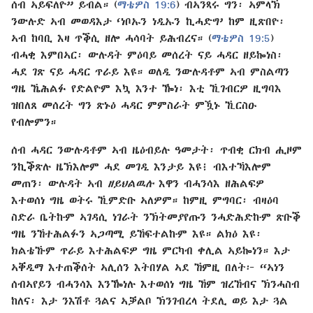
ሰብ ኣይፍለዮ” ይብል። (
ማቴዎስ 19:6
) ብኣንጻሩ ግን፡ ኣምላኽ
ንውሉድ ኣብ መወዳእታ ‘ነቦኡን ነዲኡን ኪሓድግ’ ከም ዚጽበዮ፡
ኣብ ከባቢ እዛ ጥቕሲ ዘሎ ሓሳባት ይሕብረና። (
ማቴዎስ 19:5
)
ብሓቂ እምበኣር፡ ውሉዳት ምዕባይ መሰረት ናይ ሓዳር ዘይኰነስ፡
ሓደ ገጽ ናይ ሓዳር ጥራይ እዩ። ወለዲ ንውሉዳቶም ኣብ ምስልጣን
ግዜ ኼሕልፉ የድልዮም እኳ እንተ ዀነ፡ እቲ ኺገብርዎ ዚግባእ
ዝበለጸ መሰረት ግን ጽኑዕ ሓዳር ምምስራት ምዃኑ ኺርስዑ
የብሎምን።
ሰብ ሓዳር ንውሉዳቶም ኣብ ዜዕብይሉ ዓመታት፡ ጥብቂ ርክብ ሒዞም
ንኪቕጽሉ ዜኽእሎም ሓደ መገዲ እንታይ እዩ፧ ብእተኻእሎም
መጠን፡ ውሉዳት ኣብ
ዘይህልዉሉ
እዋን ብሓንሳእ ዘሕልፍዎ
እተወሰነ ግዜ ወትሩ ኺምድቡ ኣለዎም። ከምዚ ምግባር፡ ብዛዕባ
ስድራ ቤትኩም ኣገዳሲ ነገራት ንኽትመያየጡን ንሓድሕድኩም ጽቡቕ
ግዜ ንኸተሕልፉን ኣጋጣሚ ይኸፍተልኩም እዩ። ልክዕ እዩ፡
ክልቴኹም ጥራይ እተሕልፍዎ ግዜ ምርካብ ቀሊል ኣይኰነን። እታ
ኣቐዲማ እተጠቕሰት ኣሊሰን እትበሃል ኣደ ኸምዚ በለት፦ “ኣነን
ሰብኣየይን ብሓንሳእ እንዀነሉ እተወሰነ ግዜ ኸም ዝረኸብና ኽንሓስብ
ከለና፡ እታ ንእሽቶ ጓልና ኣቓልቦ ኽንገብረላ ትደሊ ወይ እታ ጓል