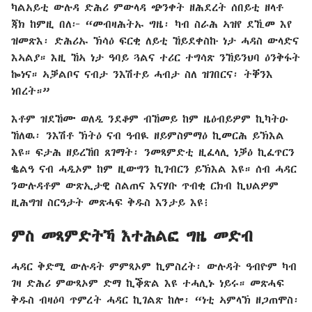
ካልአይቲ ውሉዳ ድሕሪ ምውላዳ ጭንቀት ዘሕደረት ሰበይቲ ዘላቶ
ጃክ ከምዚ በለ፦ “መብዛሕትኡ ግዜ፡ ካብ ስራሕ ኣዝየ ደኺመ እየ
ዝመጽእ፡ ድሕሪኡ ኽሳዕ ፍርቂ ለይቲ ኸይደቀስኩ ነታ ሓዳስ ውላድና
እኣልያ። እዚ ኸኣ ነታ ዓባይ ጓልና ተሪር ተግሳጽ ንኸይንህባ ዕንቅፋት
ኰነና። ኣቓልቦና ናብታ ንእሽተይ ሓብታ ስለ ዝገበርና፡ ትቐንእ
ነበረት።”
እቶም ዝደኸሙ ወለዲ ንደቆም ብኸመይ ከም ዜዕብይዎም ኪካትዑ
ኸለዉ፡ ንእሽቶ ኽትዕ ናብ ዓብዪ ዘይምስምማዕ ኪመርሕ ይኽእል
እዩ። ፍታሕ ዘይረኸበ ጸገማት፡ ንመጻምድቲ ዚፈላሊ ነቓዕ ኪፈጥርን
ቈልዓ ናብ ሓዲኦም ከም ዚውግን ኪገብርን ይኽእል እዩ። ሰብ ሓዳር
ንውሉዳቶም ውጽኢታዊ ስልጠና እናሃቡ ጥብቂ ርክብ ኪህልዎም
ዚሕግዝ ስርዓታት መጽሓፍ ቅዱስ እንታይ እዩ፧
ምስ መጻምድትኻ እተሕልፎ ግዜ መድብ
ሓዳር ቅድሚ ውሉዳት ምምጻኦም ኪምስረት፡ ውሉዳት ዓብዮም ካብ
ገዛ ድሕሪ ምውጻኦም ድማ ኪቕጽል እዩ ተሓሊኑ ነይሩ። መጽሓፍ
ቅዱስ ብዛዕባ ጥምረት ሓዳር ኪገልጽ ከሎ፡ “ነቲ ኣምላኽ ዘጋጠሞስ፡