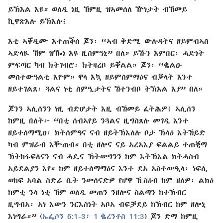
ይኽእል እዩ። ወለዲ ነዚ ኸምዚ ዝኣመሰለ ዅነታት ብኸመይ
ኪዋጽእሉ ይኽእሉ፧
እቲ ኣቐዲሙ እተጠቕሰ ጆን፡ “ኣብ ቅድሚ ውሉዳትና ዘይምብኣስ
ኣድላዪ ኸም ዝዀነ እዩ ዚስምዓኒ” በለ። ይኹን እምበር፡ ሓድነት
ምፍጣር ካብ ክትገብሮ፡ ክትዛረቦ ይቐልል። ጆን፡ “ቈልዑ
መስተውዓልቲ እዮም። ዋላ እኳ ዘይምስምማዕና ብቓላት እንተ
ዘይተገልጸ፡ ጓልና ነቲ ስምዒታትና ኸተንብቦ ትኽእል እያ” በለ።
ጆንን ኣሊሰንን ነዚ ብድሆታት እዚ ብኸመይ ፈትሕዎ፧ ኣሊሰን
ከምዚ በለት፦ “በቲ ሰብኣየይ ንጓልና ዚግስጸሉ መገዲ እንተ
ዘይተሰማሚዐ፡ ክትሰምዓና ናብ ዘይትኽእለሉ ቦታ ኽሳዕ እትኸይድ
ካብ ምዝራብ እቝጠብ። በቲ ዘሎና ናይ ኣረኣእያ ፍልልይ ተጠቒማ
ኽትከፋፍለናን ናብ ሓዴና ኽትውግንን ከም እትኽእል ክትሓስብ
ኣይደልያን እየ። ከም ዘይተሰማማዕና እንተ ደኣ ኣስተውዒላ፡ ነፍሲ
ወከፍ ኣባል ስድራ ቤት ንመሰናድዎ የሆዋ ኺስዕብ ከም ዘለዎ፡ ልክዕ
ከምቲ ንሳ ነቲ ኸም ወለዲ መጠን ንዘሎና ስልጣን ከተኽብር
ዚግብኣ፡ ኣነ እውን ንርእስነት ኣቦኣ ብፍቓደይ ከኽብር ከም ዘሎኒ
እነግራ።” (
ኤፌሶን 6:1-3፣
1 ቈረንቶስ 11:3
) ጆን ድማ ከምዚ