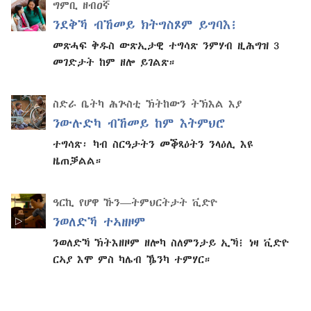
ግምቢ ዘብዐኛ
ንደቅኻ ብኸመይ ክትግስጾም ይግባእ፧
መጽሓፍ ቅዱስ ውጽኢታዊ ተግሳጽ ንምሃብ ዚሕግዝ 3
መገድታት ከም ዘሎ ይገልጽ።
ስድራ ቤትካ ሕጕስቲ ኽትከውን ትኽእል እያ
ንውሉድካ ብኸመይ ከም እትምህሮ
ተግሳጽ፡ ካብ ስርዓታትን መቕጻዕትን ንላዕሊ እዩ
ዜጠቓልል።
ዓርኪ የሆዋ ኹን​—ትምህርትታት ቪድዮ
ንወለድኻ ተኣዘዞም
ንወለድኻ ኽትእዘዞም ዘሎካ ስለምንታይ ኢኻ፧ ነዛ ቪድዮ
ርኣያ እሞ ምስ ካሌብ ዄንካ ተምሃር።