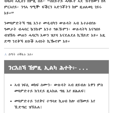
ብዛዕባ ኣሊሰን ከምዚ በለ፦ “ሰበይተይ ሓላዪት ኣደ ኽትከውን ከላ
ምርኣየይ፡ ንዓኣ ዓሚቝ ፍቕርን ኣድንቖትን ከም ዚህልወኒ ገይሩ
እዩ።”
ንመጻምድትኻ ግዜ እንተ መዲብካን ውሉዳት ኣብ እተዕብየሉ
ዓመታት ብሓባር ኴንኩም እንተ ዓዪኹምን፡ ውሉዳትካ እናዓበዩ
ብዝኸዱ መጠን ሓዳርካ እውን ዝያዳ እናደልደለ ኪኸይድ እዩ። እዚ
ድማ ንደቅኻ ጽቡቕ ኣብነት ኪዀኖም እዩ።
^
ስማት ተቐዪሩ እዩ።
ንርእስኻ ኸምዚ ኢልካ ሕተት፦ . . .
ኣብ ነፍሲ ወከፍ ሰሙን፡ ውሉዳት ኣብ ዘይብሉ እዋን ምስ
መጻምድተይ ክንደይ ዚኣክል ግዜ እየ ዘሕልፍ፧
መጻምድተይ ንደቅና ተግሳጽ ኪህብ ከሎ ብኸመይ እየ
ኺድግፎ ዝኽእል፧