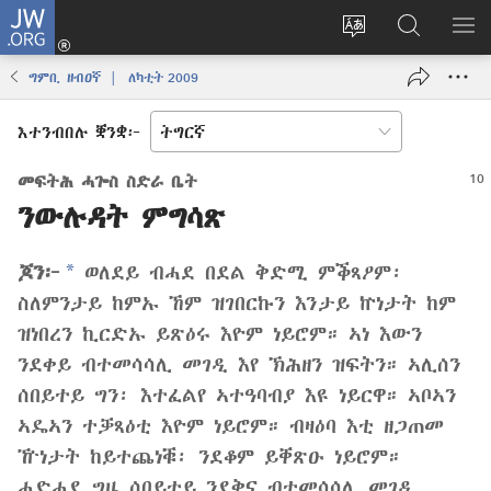
JW.ORG
እቶ
(opens
ቋንቋ
ኣብ
ዝር
new
ወብ
JW.ORG
ኣር
ግምቢ ዘብዐኛ | ለካቲት 2009
window)
ሳይት
ድለ
ቀይር
እተንብበሉ ቛንቋ፦
መፍትሕ ሓጐስ ስድራ ቤት
ንውሉዳት ምግሳጽ
*
ጆን፦
ወለደይ ብሓደ በደል ቅድሚ ምቕጻዖም፡
ስለምንታይ ከምኡ ኸም ዝገበርኩን እንታይ ኵነታት ከም
ዝነበረን ኪርድኡ ይጽዕሩ እዮም ነይሮም። ኣነ እውን
ንደቀይ ብተመሳሳሊ መገዲ እየ ኽሕዘን ዝፍትን። ኣሊሰን
ሰበይተይ ግን፡ እተፈልየ ኣተዓባብያ እዩ ነይርዋ። ኣቦኣን
ኣዴኣን ተቓጻዕቲ እዮም ነይሮም። ብዛዕባ እቲ ዘጋጠመ
ዅነታት ከይተጨነቑ፡ ንደቆም ይቐጽዑ ነይሮም።
ሓድሓደ ግዜ ሰበይተይ ንደቅና ብተመሳሳሊ መገዲ