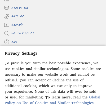
(opens
new
ኣኼባ ዞባ ድለ
(opens
window)
new
ሓድሽ ነገር
window)
ቪድዮታት
ኣብ JW.ORG ድለ
ሓገዝ
Privacy Settings
ወፈያ
(opens
new
To provide you with the best possible experience, we
window)
ቤተ መጻሕፍቲ ኢንተርነት ግምቢ ዘብዐኛ
use cookies and similar technologies. Some cookies are
(opens
new
necessary to make our website work and cannot be
®
JW Hub
window)
refused. You can accept or decline the use of
(opens
new
additional cookies, which we use only to improve
ኣፕሊኬሽን
JW Library
window)
your experience. None of this data will ever be sold
or used for marketing. To learn more, read the
Global
Policy on Use of Cookies and Similar Technologies
.