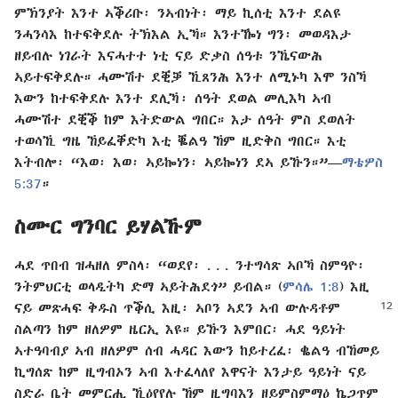
ምኽንያት እንተ ኣቕሪቡ፡ ንኣብነት፡ ማይ ኪሰቲ እንተ ደልዩ
ንሓንሳእ ከተፍቅደሉ ትኽእል ኢኻ። እንተዀነ ግን፡ መወዳእታ
ዘይብሉ ነገራት እናሓተተ ነቲ ናይ ድቃስ ሰዓቱ ንኼናውሕ
ኣይተፍቅደሉ። ሓሙሽተ ደቒቓ ኺጸንሕ እንተ ለሚኑካ እሞ ንስኻ
እውን ከተፍቅደሉ እንተ ደሊኻ፡ ሰዓት ደወል መሊእካ ኣብ
ሓሙሽተ ደቒቕ ከም እትድውል ግበር። እታ ሰዓት ምስ ደወለት
ተወሳኺ ግዜ ኸይፈቐድካ እቲ ቘልዓ ኸም ዚድቅስ ግበር። እቲ
እትብሎ፡ “እወ፡ እወ፡ ኣይኰነን፡ ኣይኰነን ደኣ ይኹን።”—
ማቴዎስ
5:37
።
ስሙር ግንባር ይሃልኹም
ሓደ ጥበብ ዝሓዘለ ምስላ፡ “ወደየ፡ . . . ንተግሳጽ ኣቦኻ ስምዓዮ፡
ንትምህርቲ ወላዲትካ ድማ ኣይትሕደጎ” ይብል። (
ምሳሌ 1:8
) እዚ
ናይ መጽሓፍ ቅዱስ ጥቕሲ
እዚ፡ ኣቦን ኣደን ኣብ ውሉዳቶም
ስልጣን ከም ዘለዎም ዜርኢ እዩ። ይኹን እምበር፡ ሓደ ዓይነት
ኣተዓባብያ ኣብ ዘለዎም ሰብ ሓዳር እውን ከይተረፈ፡ ቈልዓ ብኸመይ
ኪግሰጽ ከም ዚግብኦን ኣብ እተፈላለየ እዋናት እንታይ ዓይነት ናይ
ስድራ ቤት መምርሒ ኺዕየየሉ ኸም ዚግባእን ዘይምስምማዕ ኬጋጥም