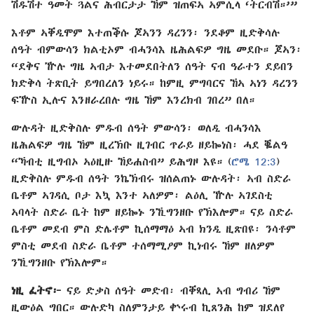
ሽዱሽተ ዓመት ጓልና ሕብርታታ ኸም ዝጠፍኣ ኣምሲላ ‘ትርብሽ።’”
እቶም ኣቐዲሞም እተጠቕሱ ጆኣንን ዳረንን፡ ንደቆም ዚድቅሳሉ
ሰዓት ብምውሳን ክልቲኦም ብሓንሳእ ዜሕልፍዎ ግዜ መደቡ። ጆኣን፡
“ደቅና ዅሉ ግዜ ኣብታ እተመደበትለን ሰዓት ናብ ዓራተን ደይበን
ክድቅሳ ትጽቢት ይግበረለን ነይሩ። ከምዚ ምግባርና ኸኣ ኣነን ዳረንን
ፍዅስ ኢሉና እንዘራረበሉ ግዜ ኸም እንረክብ ገበረ” በለ።
ውሉዳት ዚድቅስሉ ምዱብ ሰዓት ምውሳን፡ ወለዲ ብሓንሳእ
ዜሕልፍዎ ግዜ ኸም ዚረኽቡ ዚገብር ጥራይ ዘይኰነስ፡ ሓደ ቘልዓ
“ኻብቲ ዚግብኦ ኣዕዚዙ ኸይሐስብ” ይሕግዞ እዩ። (
ሮሜ 12:3
)
ዚድቅስሉ ምዱብ ሰዓት ንኬኽብሩ ዝሰልጠኑ ውሉዳት፡ ኣብ ስድራ
ቤቶም ኣገዳሲ ቦታ እኳ እንተ ኣለዎም፡ ልዕሊ ዅሉ ኣገደስቲ
ኣባላት ስድራ ቤት ከም ዘይኰኑ ንኺግንዘቡ የኽእሎም። ናይ ስድራ
ቤቶም መደብ ምስ ድሌቶም ኪሰማማዕ ኣብ ክንዲ ዚጽበዩ፡ ንሳቶም
ምስቲ መደብ ስድራ ቤቶም ተሰማሚዖም ኪነብሩ ኸም ዘለዎም
ንኺግንዘቡ የኽእሎም።
ነዚ ፈትኖ፦
ናይ ድቃስ ሰዓት መድብ፡ ብቐጻሊ ኣብ ግብሪ ኸም
ዚውዕል ግበር። ውሉድካ ስለምንታይ ቍሩብ ኪጸንሕ ከም ዝደለየ