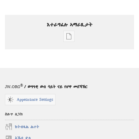
እተራግፈሉ ኣማራጺታት
ዲጂታዊ
ሕታማት
ንምርጋፍ
ዚኸውን
ኣማራጺታት
ግምቢ
ዘብዐኛ
®
JW.ORG
/ ወግዓዊ ወብ ሳይት ናይ የሆዋ መሰኻኽር
ለካቲት 2009
Appearance Settings
ስሉጥ ሊንክ
ክትብጻሕ ሕተት
ኣኼባ ድለ