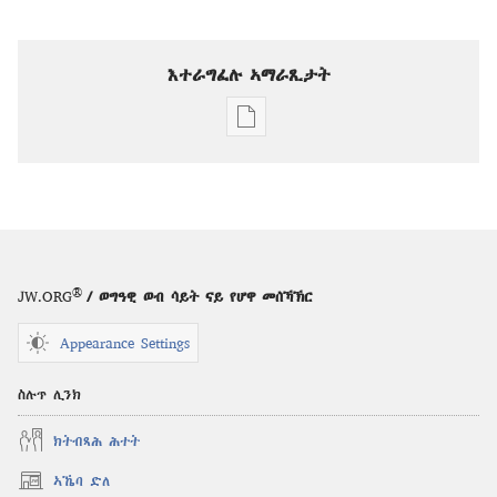
እተራግፈሉ ኣማራጺታት
ዲጂታዊ
ሕታማት
ንምርጋፍ
ዚኸውን
ኣማራጺታት
ግምቢ
ዘብዐኛ
®
JW.ORG
/ ወግዓዊ ወብ ሳይት ናይ የሆዋ መሰኻኽር
—
ሕታም
Appearance Settings
መጽናዕቲ
1
ስሉጥ ሊንክ
ጥቅምቲ
ክትብጻሕ ሕተት
2000
ኣኼባ ድለ
(opens