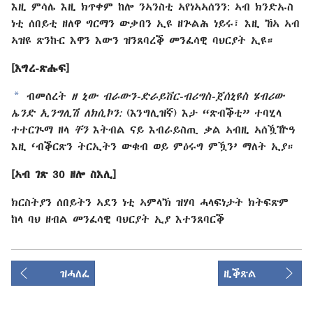
እዚ ምሳሌ እዚ ክጥቀም ከሎ ንኣንስቲ ኣየነኣኣሰንን: ኣብ ክንድኡስ
ነቲ ሰበይቲ ዘለዋ ግርማን ውቃበን ኢዩ ዘጕልሕ ነይሩ፣ እዚ ኸኣ ኣብ
ኣዝዩ ጽንኩር እዋን እውን ዝንጸባረቕ መንፈሳዊ ባህርያት ኢዩ።
[እግረ-ጽሑፍ]
a
ብመሰረት
ዘ ኒው ብራውን⁠-​ድራይቨር⁠-​ብሪግስ⁠-​ጀሰኒዩስ ሄብሪው
ኤንድ ኢንግሊሽ ለክሲኮን:
(እንግሊዝኛ) እታ “ጽብቕቲ” ተባሂላ
ተተርጒማ ዘላ
ቸን
እትብል ናይ እብራይስጢ ቃል ኣብዚ ኣሰዃዅዓ
እዚ ‘ብቕርጽን ትርኢትን ውቁብ ወይ ምዕሩግ ምዃን’ ማለት ኢያ።
[ኣብ ገጽ 30 ዘሎ ስእሊ]
ክርስትያን ሰበይትን ኣደን ነቲ ኣምላኽ ዝሃባ ሓላፍነታት ክትፍጽም
ከላ ባህ ዘብል መንፈሳዊ ባህርያት ኢያ እተንጸባርቕ
ዝሓለፈ
ዚቕጽል