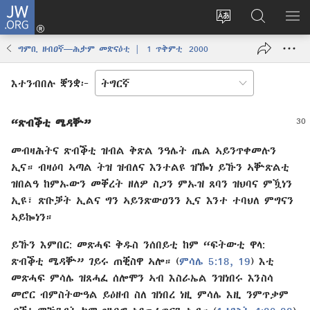
JW.ORG
እቶ
(opens
ቋንቋ
ኣብ
ዝር
new
ወብ
JW.ORG
ኣር
ግምቢ ዘብዐኛ—ሕታም መጽናዕቲ | 1 ጥቅምቲ 2000
window)
ሳይት
ድለ
ቀይር
እተንብበሉ ቛንቋ፦
“ጽብቕቲ ሜዳቝ”
መብዛሕትና ጽብቕቲ ዝብል ቅጽል ንዓሌት ጤል ኣይንጥቀመሉን
ኢና። ብዛዕባ ኣጣል ትዝ ዝብለና እንተልዩ ዝዀነ ይኹን ኣቝጽልቲ
ዝበልዓ ከምኡውን መቐረት ዘለዎ ስጋን ምኡዝ ጸባን ዝህባና ምዃነን
ኢዩ፣ ጽቡቓት ኢልና ግን ኣይንጽውዐንን ኢና እንተ ተባህለ ምግናን
ኣይኰነን።
ይኹን እምበር: መጽሓፍ ቅዱስ ንሰበይቲ ከም “ፍት⁠ውቲ ዋላ:
ጽብቕቲ ሜዳቝ” ገይሩ ጠቒስዋ ኣሎ። (
ምሳሌ 5:​18, 19
) እቲ
መጽሓፍ ምሳሌ ዝጸሓፈ ሰሎሞን ኣብ እስራኤል ንዝነበሩ እንስሳ
መሮር ብምስትውዓል ይዕዘብ ስለ ዝነበረ ነዚ ምሳሌ እዚ ንምጥቃም