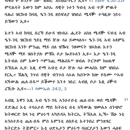
ብቑዕ ምኽንያት ከም ዝነበሮ ኣየጠራጥርን ኢዩ። (
1 ነገስት 4:⁠30-33
)
ምናልባት እውን ከም ኣቦኡ ዳዊት ነተን ካብቲ ኣብ ጥቓ ምዉት
ባሕሪ ዝርከብ ከባቢ ዔን⁠-​ገዲ ዘይፍለያ ዝነበራ ሜዳቝ ተዓዚቡ ነይሩ
ይኸውን ኢዩ።
እተን ኣብ ከባቢ በረኻ ይሁዳ ዝነብራ ሒደት ዕስለ ሜዳቝ ናብቲ ኣብ
ዔን⁠-​ገዲ ዝርከብ ዓይኒ ማይ ኵሉ ሳዕ ይመላለሳ። ዔን⁠-​ገዲ ኣብ ኣጻምእ
ዝርከብ እንኮ ምንጪ ማይ ስለ ዝዀነ: ንዘመናት ዝኣክል እተን
ሜዳቝ ማይ ዝሰትያሉ ምቹእ ቦታ ኰይኑለን ኢዩ። እታ ዔን⁠-​ገዲ
እትብል ስም እውን “ምንጪ ማሕስእ” ዝብል ትርጕም ክህልዋ
ይኽእል ኢዩ: እዚ ድማ ኣብቲ ቦታ ኵሉ ሳዕ መሓስእ ከም ዝነበራ
የርኢ። ሽሕኳ ንጉስ ዳዊት ብንጉስ ሳኦል ክስጐጕ ከሎ ሃዲሙ “ኣብ
ኣኻውሕ ጤለ⁠-​በዱ” ይቕመጥ እንተ ነበረ: ኣብዚ ቦታ እዚ ዕቝባ
ረኺቡ ኢዩ።​—⁠
1 ሳሙኤል 24:⁠2, 3
ኣብዚ እዋን እዚ ኣብ ዔን⁠-​ገዲ ኣንስተይቲ ጤለ⁠-​በዱ ወይ ሜዳቝ
ደድሕሪ እቲ ተባዕታይ ማይ ክትሰቲ በቲ ኣኻውሕ ዝመልኦ ስንጭሮ
ክትወርድ ከላ ነቲ ምዕሩግ ኣካይዳኣ ክትርኢ ትኽእል ኢኻ። ሽዑ ነቲ
ኣንስተይቲ ጤለ⁠-​በዱ ምስ እምንቲ ሰበይቲ እተገብረ ምንጽጻር
ክትርድኦ ትጅምር። እቲ ህድኣታን ምዕሩግ ባህርያታን እውን ሓለፍ