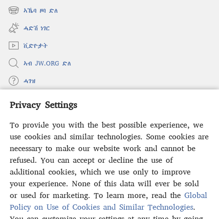
new
ኣኼባ ዞባ ድለ
(opens
window)
new
ሓድሽ ነገር
window)
ቪድዮታት
ኣብ JW.ORG ድለ
ሓገዝ
Privacy Settings
ወፈያ
(opens
new
To provide you with the best possible experience, we
window)
ቤተ መጻሕፍቲ ኢንተርነት ግምቢ ዘብዐኛ
use cookies and similar technologies. Some cookies are
(opens
new
necessary to make our website work and cannot be
®
JW Hub
window)
(opens
refused. You can accept or decline the use of
new
additional cookies, which we use only to improve
ኣፕሊኬሽን
JW Library
window)
your experience. None of this data will ever be sold
or used for marketing. To learn more, read the
Global
Policy on Use of Cookies and Similar Technologies
.
You can customize your settings at any time by going