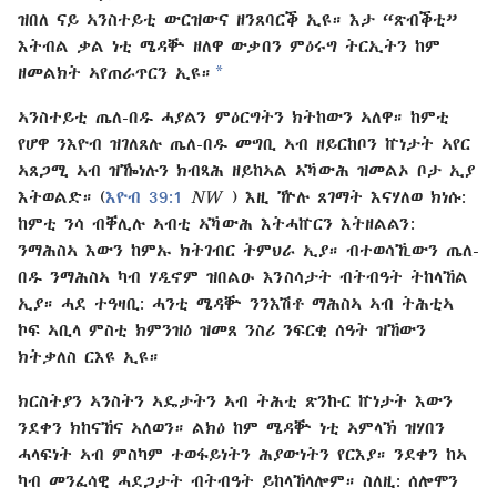
ዝበለ ናይ ኣንስተይቲ ውርዝውና ዘንጸባርቕ ኢዩ። እታ “ጽብቕቲ”
እትብል ቃል ነቲ ሜዳቝ ዘለዋ ውቃበን ምዕሩግ ትርኢትን ከም
a
ዘመልክት ኣየጠራጥርን ኢዩ።
ኣንስተይቲ ጤለ⁠-​በዱ ሓያልን ምዕርግትን ክትከውን ኣለዋ። ከምቲ
የሆዋ ንእዮብ ዝገለጸሉ ጤለ⁠-​በዱ መግቢ ኣብ ዘይርከቦን ኵነታት ኣየር
ኣጸጋሚ ኣብ ዝዀነሉን ክብጻሕ ዘይከኣል ኣኻውሕ ዝመልኦ ቦታ ኢያ
እትወልድ። (
እዮብ 39:⁠1
NW
) እዚ ዅሉ ጸገማት እናሃለወ ክነሱ:
ከምቲ ንሳ ብቐሊሉ ኣብቲ ኣኻውሕ እትሓኵርን እትዘልልን:
ንማሕስኣ እውን ከምኡ ክትገብር ትምህራ ኢያ። ብተወሳኺውን ጤለ⁠-​
በዱ ንማሕስኣ ካብ ሃዲኖም ዝበልዑ እንስሳታት ብትብዓት ትከላኸል
ኢያ። ሓደ ተዓዛቢ: ሓንቲ ሜዳቝ ንንእሽቶ ማሕስኣ ኣብ ትሕቲኣ
ኮፍ ኣቢላ ምስቲ ክምንዝዕ ዝመጸ ንስሪ ንፍርቂ ሰዓት ዝኸውን
ክትቃለስ ርእዩ ኢዩ።
ክርስትያን ኣንስትን ኣዴታትን ኣብ ትሕቲ ጽንኩር ኵነታት እውን
ንደቀን ክከናኸና ኣለወን። ልክዕ ከም ሜዳቝ ነቲ ኣምላኽ ዝሃበን
ሓላፍነት ኣብ ምስካም ተወፋይነትን ሕያውነትን የርእያ። ንደቀን ከኣ
ካብ መንፈሳዊ ሓደጋታት ብትብዓት ይከላኸላሎም። ስለዚ: ሰሎሞን