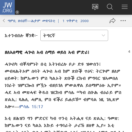
JW.ORG
እቶ
(opens
ቋንቋ
ኣብ
ዝር
new
ወብ
JW.ORG
ኣር
ግምቢ ዘብዐኛ—ሕታም መጽናዕቲ | 1 ጥቅምቲ 2000
window)
ሳይት
ድለ
ቀይር
እተንብበሉ ቛንቋ፦
ዘለኣለማዊ ሓጐስ ኣብ ሰማይ ወይስ ኣብ ምድሪ፧
ሓጐስካ ብቐዳምነት በቲ እትነብረሉ ቦታ ድዩ ዝውሰን፧
መብዛሕትኦም ሰባት ሓጐስ ኣብ ከም ጽቡቕ ጥዕና: ትርጕም ዘለዎ
ህይወት: ከምኡውን ምስ ካልኦት ጽቡቕ ርክብ ምግባር ዝኣመሰለ
ነገራት ዝምርኰስ ምዃኑ ብዘይ​ገለ ምውልዋል ይሰማምዕሉ ኢዮም።
ሓደ ኣብ መጽሓፍ ቅዱስ ዝርከብ ምሳሌ “ካብ ስቡሕ ብዕራይ ምስ
ጽልኢ: ጻሕሊ ሓምሊ ምስ ፍቕሪ ይሐይሽ” ብምባል ነዚ ገሊጽዎ
ኣሎ።​—⁠
ምሳሌ 15:⁠17
እቲ ዘሕዝን ግን ምድርና ካብ ጥንቲ ኣትሒዛ ናይ ጽልኢ: ዓመጽ:
ከምኡውን ናይ ካልእ እኩይ ተግባራት ታሪኽ ዘለዋ ኢያ። እቲ