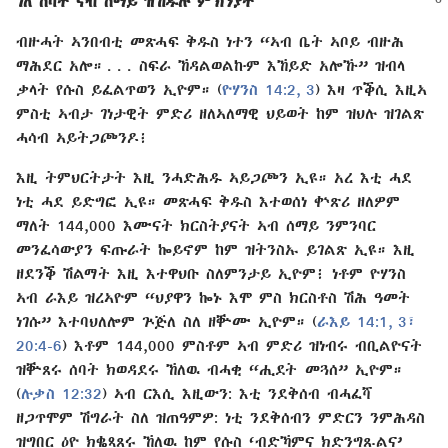
ገለ ሰባት ናብ ሰማይ ዝኸዱሉ ምኽንያት
ብዙሓት ኣንበብቲ መጽሓፍ ቅዱስ ነተን “ኣብ ቤት ኣቦይ ብዙሕ
ማሕደር አሎ። . . . ስፍራ ኸዳልወልኩም እኸይድ አሎኹ” ዝብላ
ቃላት የሱስ ይፈልጥወን ኢዮም። (
ዮሃንስ 14:⁠2, 3
) እዛ ጥቕሲ እዚኣ
ምስቲ ኣብታ ገነታዊት ምድሪ ዘለኣለማዊ ህይወት ከም ዝህሉ ዝገልጽ
ሓሳብ ኣይትጋጮንዶ፧
እዚ ትምህርትታት እዚ ንሓድሕዱ ኣይጋጮን ኢዩ። አረ እቲ ሓደ
ነቲ ሓደ ይድግፎ ኢዩ። መጽሓፍ ቅዱስ እተወሰነ ቍጽሪ ዘለዎም
ማለት 144,000 እሙናት ክርስትያናት ኣብ ሰማይ ንምንባር
መንፈሳውያን ፍጡራት ኰይኖም ከም ዝትንስኡ ይገልጽ ኢዩ። እዚ
ዘደንቕ ሽልማት እዚ እተዋህቡ ስለምንታይ ኢዮም፧ ነቶም ዮሃንስ
ኣብ ራእይ ዝረኣዮም “ህያዋን ኰኑ እሞ ምስ ክርስቶስ ሽሕ ዓመት
ነገሱ” እተባህለሎም ጕጅለ ስለ ዘቝሙ ኢዮም። (
ራእይ 14:⁠1,
3፣
20:⁠4-6
) እቶም 144,000 ምስቶም ኣብ ምድሪ ዝነብሩ ብቢልዮናት
ዝቝጸሩ ሰባት ክወዳደሩ ኸለዉ ብሓቂ “ሒደት መጓሰ” ኢዮም።
(
ሉቃስ 12:⁠32
) ኣብ ርእሲ እዚውን: እቲ ንደቅ​ሰብ ብሓፈሻ
ዘጋጥሞም ሽግራት ስለ ዝጠዓምዎ: ነቲ ንደቅ​ሰብን ምድርን ንምሕዳስ
ዝግበር ዕዮ ክቈጻጸሩ ኸለዉ ከም የሱስ ‘ብድኻምና ክድንግጹልና’