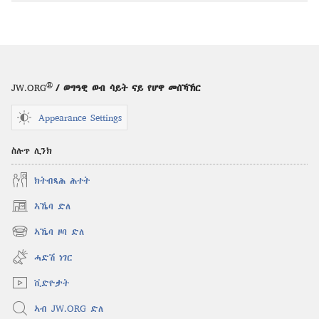
ንምርጋፍ
ዚኸውን
ኣማራጺታት
ግምቢ
ዘብዐኛ
®
JW.ORG
/ ወግዓዊ ወብ ሳይት ናይ የሆዋ መሰኻኽር
—
ሕታም
Appearance Settings
መጽናዕቲ
1
ስሉጥ ሊንክ
ጥቅምቲ
ክትብጻሕ ሕተት
2000
ኣኼባ ድለ
(opens
new
ኣኼባ ዞባ ድለ
(opens
window)
new
ሓድሽ ነገር
window)
ቪድዮታት
ኣብ JW.ORG ድለ