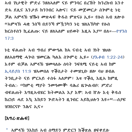
ኣብ ገነታዊት ምድሪ ንዘለኣለም ናይ ምንባር በረኸት ክንረክብ እንተ​
ድኣ ደሊና እንታይ ክንገብር ኣሎና፧ ናይ መጀመርታ ስጕምቲ ነቲ
ቓል ኣምላኽ ዝዀነ መጽሓፍ ቅዱስ ምጽናዕ ኢዩ። የሱስ ኣብ ጸሎቱ
“ኣምላኽ ሓቂ ንስኻ በይንኻ ምዃንካን ነቲ ዝለአኽካዮ የሱስ
ክርስቶስን ኪፈልጡ: ናይ ዘለኣለም ህይወት እዚኣ እያ” በለ።​—⁠
ዮሃንስ
17:⁠3
ነቲ ፍልጠት ኣብ ግብሪ ምውዓል ከኣ ናብቲ ኣብ ገነት ዝህሉ
ዘለኣለማዊ ሓጐስ ዝመርሕ ካልእ ስጕምቲ ኢዩ። (
ያእቆብ 1:⁠22-24
)
እቶም ብቓል ኣምላኽ ዝመላለሱ ሰባት ንፍጻሜ ናይቲ ኣብ ከም
ኢሳይያስ 11:⁠9
ዝኣመሰለ ጥቕስታት ተመዝጊቡ ዘሎ ባህ ዘብል
ትንቢታት ናይ ምርኣይ ተስፋ ኣለዎም፣ እዛ ጥቕሲ እዚኣ ከምዚ
ትብል:- “ከምቲ ማያት ንመዓሙቝ ባሕሪ ዜጐልብቦ:
ምድሪ
ብፍልጠት እግዚኣብሄር ክትመልእ እያ እሞ: ኣብ ኵሉ እቲ ቅዱስ
ከረነይ ሓደ እኳ እከይን ጕድኣትን ዚገብር ኣይኪህሉን እዩ።”​—⁠ሰያፍ
ዝገበርናዮ ንሕና ኢና።
[እግረ-ጽሑፍ]
a
ኣምላኽ ንእከይ ኣብ ሰማይን ምድርን ክቕጽል ዘፍቀደሉ