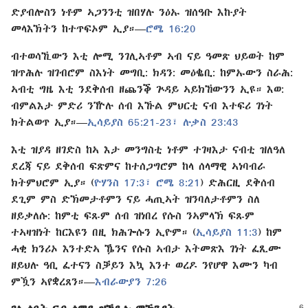
ድያብሎስን ነቶም ኣጋንንቲ ዝበሃሉ ንዕኡ ዝሰዓቡ እኩያት
መላእኽትን ከተጥፍኦም ኢያ።​—⁠
ሮሜ 16:⁠20
ብተወሳኺውን እቲ ሎሚ ንገሊኣቶም ኣብ ናይ ዓመጽ ህይወት ከም
ዝጥሕሉ ዝገብሮም ስእነት መግቢ: ክዳን: መዕቈቢ: ከምኡውን ስራሕ:
ኣብቲ ግዜ እቲ ንደቅ​ሰብ ዘጨንቕ ጕዳይ ኣይክኸውንን ኢዩ። እወ:
ብምልእታ ምድሪ ንዅሉ ሰብ እኹል ምህርቲ ናብ እተፍሪ ገነት
ክትልወጥ ኢያ።​—⁠
ኢሳይያስ 65:⁠21-23፣
ሉቃስ 23:⁠43
እቲ ዝያዳ ዘገድስ ከኣ እታ መንግስቲ ነቶም ተገዛእታ ናብቲ ዝለዓለ
ደረጃ ናይ ደቅሰብ ፍጽምና ከተሰጋግሮም ከላ ሰላማዊ ኣነባብራ
ክትምህሮም ኢያ። (
ዮሃንስ 17:⁠3፣
ሮሜ 8:⁠21
) ድሕርዚ ደቅሰብ
ደጊም ምስ ድኽመታቶምን ናይ ሓጢኣት ዝንባለታቶምን ስለ
ዘይቃለሱ: ከምቲ ፍጹም ሰብ ዝነበረ የሱስ ንኣምላኽ ፍጹም
ተኣዛዝነት ከርእዩን በዚ ክሕጐሱን ኢዮም። (
ኢሳይያስ 11:⁠3
) ከም
ሓቂ ክንሪኦ እንተ​ድኣ ዄንና የሱስ ኣብታ እትመጽእ ገነት ፈጺሙ
ዘይህሉ ዓቢ ፈተናን ስቓይን እኳ እንተ ወረዶ ንየሆዋ እሙን ካብ
ምዃን ኣየቋረጸን።​—⁠
እብራውያን 7:⁠26