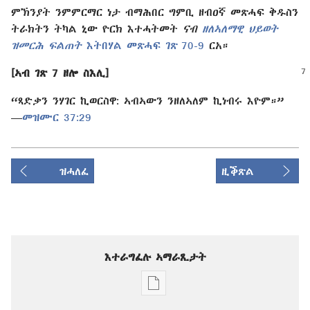
ምኽንያት ንምምርማር ነታ ብማሕበር ግምቢ ዘብዐኛ መጽሓፍ ቅዱስን
ትራክትን ትካል ኒው ዮርክ እተሓትመት
ናብ
ዘለኣለማዊ ህይወት
ዝመርሕ ፍልጠት
እትበሃል መጽሓፍ ገጽ 70-9
ርአ።
[ኣብ ገጽ 7 ዘሎ ስእሊ]
“ጻድቃን ንሃገር ኪወርስዋ: ኣብኣውን ንዘለኣለም ኪነብሩ እዮም።”​
—⁠
መዝሙር 37:⁠29
ዝሓለፈ
ዚቕጽል
እተራግፈሉ ኣማራጺታት
ዲጂታዊ
ሕታማት