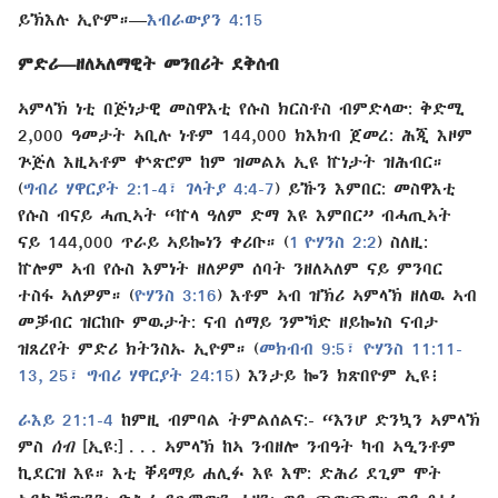
ይኽእሉ ኢዮም።​—⁠
እብራውያን 4:⁠15
ምድሪ​—⁠ዘለኣለማዊት መንበሪት ደቅሰብ
ኣምላኽ ነቲ በጅነታዊ መስዋእቲ የሱስ ክርስቶስ ብምድላው: ቅድሚ
2,000 ዓመታት ኣቢሉ ነቶም 144,000 ክእክብ ጀመረ: ሕጂ እዞም
ጕጅለ እዚኣቶም ቍጽሮም ከም ዝመልአ ኢዩ ኵነታት ዝሕብር።
(
ግብሪ ሃዋርያት 2:⁠1-4፣
ገላትያ 4:⁠4-7
) ይኹን እምበር: መስዋእቲ
የሱስ ብናይ ሓጢኣት “ኵላ ዓለም ድማ እዩ እምበር” ብሓጢኣት
ናይ 144,000 ጥራይ ኣይኰነን ቀሪቡ። (
1 ዮሃንስ 2:⁠2
) ስለዚ:
ኵሎም ኣብ የሱስ እምነት ዘለዎም ሰባት ንዘለኣለም ናይ ምንባር
ተስፋ ኣለዎም። (
ዮሃንስ 3:⁠16
) እቶም ኣብ ዝኽሪ ኣምላኽ ዘለዉ ኣብ
መቓብር ዝርከቡ ምዉታት: ናብ ሰማይ ንምኻድ ዘይኰነስ ናብታ
ዝጸረየት ምድሪ ክትንስኡ ኢዮም። (
መክብብ 9:⁠5፣
ዮሃንስ 11:⁠11-
13,
25፣
ግብሪ ሃዋርያት 24:⁠15
) እንታይ ኰን ክጽበዮም ኢዩ፧
ራእይ 21:⁠1-4
ከምዚ ብምባል ትምልሰልና:- “እንሆ ድንኳን ኣምላኽ
ምስ
ሰብ
[ኢዩ:] . . . ኣምላኽ ከኣ ንብዘሎ ንብዓት ካብ ኣዒንቶም
ኪደርዝ እዩ። እቲ ቐዳማይ ሐሊፉ እዩ እሞ: ድሕሪ ደጊም ሞት