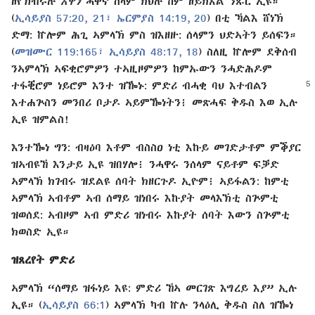
ዘየኽብሩሉ
እዋን
ሓቀኛ ሰላም ክህሉ ከም ዘይክእል ንጹር ኢዩ።
(
ኢሳይያስ 57:​20, 21፣
ኤርምያስ 14:⁠19, 20
) በቲ ኻልእ ሸነኽ
ድማ: ኵሎም ሕጊ ኣምላኽ ምስ ዝእዘዙ: ሰላምን ህድኣትን ይሰፍን።
(
መዝሙር 119:⁠165፣
ኢሳይያስ 48:⁠17, 18
) ስለዚ ኵሎም ደቅሰብ
ንኣምላኽ ኣፍቂሮምዎን ተኣዚዞምዎን ከምኡውን ንሓድሕዶም
ተፋቒሮም ነይሮም እንተ
ዝዀኑ: ምድሪ ብሓቂ ባህ እተብልን
እተሐጕስን መንበሪ ቦታዶ ኣይምዀነትን፧ መጽሓፍ ቅዱስ እወ ኢሉ
ኢዩ ዝምልስ!
እንተ​ዀነ ግን: ብዛዕባ እቶም ብስስዐ ነቲ እኩይ መገድታቶም ምቕያር
ዝኣብዩኸ እንታይ ኢዩ ዝበሃሎ፧ ንሓዋሩ ንሰላም ናይቶም ፍቓድ
ኣምላኽ ክገብሩ ዝደልዩ ሰባት ክዘርጉዶ ኢዮም፧ ኣይፋልን: ከምቲ
ኣምላኽ ኣብቶም ኣብ ሰማይ ዝነበሩ እኩያት መላእኽቲ ስጕምቲ
ዝወሰደ: ኣብዞም ኣብ ምድሪ ዝነብሩ እኩያት ሰባት እውን ስጕምቲ
ክወስድ ኢዩ።
ዝጸረየት ምድሪ
ኣምላኽ “ሰማይ ዝፋነይ እዩ: ምድሪ ኸኣ መርገጽ እግረይ እያ” ኢሉ
ኢዩ። (
ኢሳይያስ 66:⁠1
) ኣምላኽ ካብ ኵሉ ንላዕሊ ቅዱስ ስለ ዝዀነ