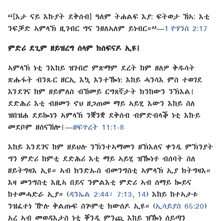
“[እታ ናይ እኩያት ደቅሰብ] ዓለም ትሐልፍ እያ: ፍትወታ ኸኣ: እቲ
ንፍቓድ ኣምላኽ ዚገብር ግና ንዘለኣለም ይነብር።”​—⁠
1 ዮሃንስ 2:⁠17
ምድሪ ደጊም ዘይዝረግ ሰላም ክሰፍናዶ ኢዩ፧
ኣምላኽ ነቲ ንእከይ ዝገብሮ ምጽማም ደረት ከም ዘለዎ ቅዱሳት
ጽሑፋት ብንጹር ዘርኢ እኳ እንተ​ዀነ: እከይ ሓንሳእ ምስ ተወገደ
እንደገና ከም ዘይምለስ ብኸመይ ርግጸኛታት ክንከውን ንኽእል፧
ደድሕሪ እቲ ብዘመን ኖህ ዘጋጠመ ማይ ኣይሂ እውን እከይ ስለ
ዝበዝሐ ደይኰነን ኣምላኽ ንቛንቋ ደቅሰብ ብምድብላቕ ነቲ እኩይ
መደቦም ዘሰናኸሎ፧​—⁠
ዘፍጥረት 11:⁠1-8
እከይ እንደገና ከም ዘይህሉ ንኽንተኣማመን ዘኽእለና ቀንዲ ምኽንያት
ግን ምድሪ ከምቲ ደድሕሪ እቲ ማይ ኣይሂ ዝዀነቶ ብሰባት ስለ
ዘይትግዛእ ኢዩ። ኣብ ክንድኡስ ብመንግስቲ ኣምላኽ ኢያ ክትግዛእ።
እዛ መንግስቲ እዚኣ በይና ንምልእቲ ምድሪ ኣብ ሰማይ ኰይና
ከተመሓድራ ኢያ። (
ዳንኤል 2:⁠44፣
7:⁠13, 14
) እከይ ከተኣታቱ
ንዝፈተነ ዅሉ ቅልጡፍ ስጕምቲ ክውሰዶ ኢዩ። (
ኢሳይያስ 65:⁠20
)
አረ ኣብ መወዳእታስ ነቲ ቐንዲ ምንጪ እከይ ዝዀነ ሰይጣን