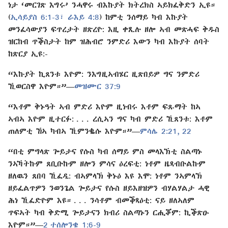
ነታ ‘መርገጽ እግሩ’ ንሓዋሩ ብእኩያት ክትረክስ ኣይክፈቅድን ኢዩ።
(
ኢሳይያስ 6:⁠1-3፣
ራእይ 4:⁠8
) ከምቲ ንሰማይ ካብ እኩያት
መንፈሳውያን ፍጥረታት ዘጽረዮ: እዚ ቀጺሉ ዘሎ ኣብ መጽሓፍ ቅዱስ
ዝርከብ ጥቕስታት ከም ዝሕብሮ ንምድሪ እውን ካብ እኩያት ሰባት
ከጽርያ ኢዩ:-
“እኩያት ኪጸንቱ እዮም: ንእግዚኣብሄር ዚጽበይዎ ግና ንምድሪ
ኺወርስዋ እዮም።”​—⁠
መዝሙር 37:⁠9
“እቶም ቅኑዓት ኣብ ምድሪ እዮም ዚነብሩ እቶም ፍጹማት ከኣ
ኣብኣ እዮም ዚተርፉ: . . . ረሲኣን ግና ካብ ምድሪ ኺጸንቱ: እቶም
ጠለምቲ ኸኣ ካብኣ ኺምንቈሱ እዮም።”​—⁠
ምሳሌ 2:⁠21, 22
“በቲ ምግላጽ ጐይታና የሱስ ካብ ሰማይ ምስ መላእኽቲ ስልጣኑ
ንኣኻትኩም ጸቢቡኩም ዘሎን ምሳና ዕረፍቲ: ነቶም ዜጻብቡልኩም
ዘለዉን ጸበባ ኺፈዲ: ብኣምላኽ ቅኑዕ እዩ እሞ: ነቶም ንኣምላኽ
ዘይፈልጥዎን ንወንጌል ጐይታና የሱስ ዘይእዘዝዎን ብሃልሃልታ ሓዊ
ሕነ ኺፈድዮም እዩ። . . . ንሳቶም ብመቕጻዕቲ: ናይ ዘለኣለም
ጥፍኣት ካብ ቅድሚ ጐይታናን ክብሪ ስልጣኑን ርሒቖም: ኪቕጽዑ
እዮም።”​—⁠
2 ተሰሎንቄ 1:⁠6-9