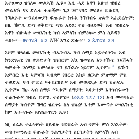
እተጸውዐ ዝዓለወ መልኣኽ ኢዩ። እዚ ሓደ እዋን እዙዝ ዝነበረ
መልኣኽ ናጻ ድሌቱ ተጠቒሙ ጌጋ ንምግባር መረጸ። ድሕርዚ
ንኻልኦት መንፈሳውያን ፍጡራት ክፉእ ንኽገብሩ ጽልዋ ኣሕደረሎም:
በዚ ኸምዚ ድማ ቀቅድሚ ማይ ኣይሂ: ኖህ ብህይወት ኣብ ዝነበረሉ
እዋን ብዙሓት መላእኽቲ ካብ ኣምላኽ ብምዕላው ምስ ሰይጣን
ሓበሩ።​—⁠
ዘፍጥረት 6:⁠2
NW
እግረ⁠-​ጽሑፍ፣
2 ጴጥሮስ 2:⁠4
እዞም ዝዓለዉ መላእኽቲ ብኡንብኡ ካብ ሰማይ ኣይተሰጉን። ኣብ
ክንድኡስ: ገለ ቀይድታት ዝነበሮም እኳ ዝመስል እንተ​ዀነ: ንኣሽሓት
a
ዓመታት ንሰማይ ክመላለሱ ግን ይኽእሉ ነይሮም ኢዮም።
ይኹን
እምበር: እቲ ኣምላኽ ኣብዞም ገበርቲ እከይ ዘርኣዮ ምጽማም ምስ
ተወድአ: ናብ ምድሪ “ተደርበዩ:” ኣብ መወዳእታ ድማ ክጠፍኡ
ኢዮም። ሽዑ ኣብ ሰማይ “ኣቱም ሰማያት: ኣባታቶም እትነብሩውን
ተሐጐሱ” ዝብል ድምጺ ተሰምዐ። (
ራእይ 12:⁠7-12
) ኣብ መወዳእታ
ሰማያት ካብቶም ሽግር ዝፈጥሩ ስለ ዝጸረየ እቶም እሙናት መላእኽቲ
ከም እተሓጐሱ ኣየጠራጥርን ኢዩ!
ነዚ ሰፊሕ ተፈላጥነት ዘይብሉ ዝርዝራት ኣብ ግምት ምስ እነእትዎ:
መስተውዓልቲ ፍጡራት ንሕግታትን ስርዓታትን ኣምላኽ ኣብ