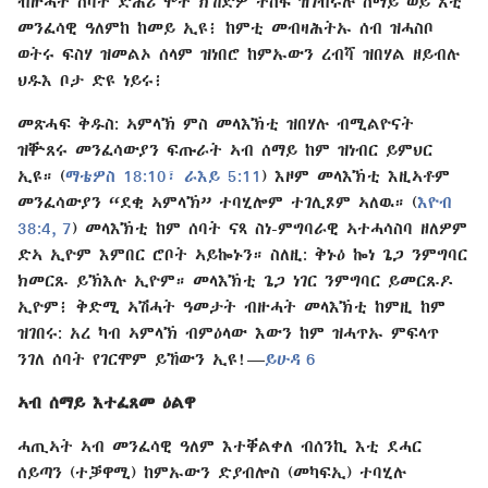
ብዙሓት ሰባት ድሕሪ ሞት ክኸድዎ ተስፋ ዝገብሩሉ ሰማይ ወይ እቲ
መንፈሳዊ ዓለምከ ከመይ ኢዩ፧ ከምቲ መብዛሕትኡ ሰብ ዝሓስቦ
ወትሩ ፍስሃ ዝመልኦ ሰላም ዝነበሮ ከምኡውን ረብሻ ዝበሃል ዘይብሉ
ህዱእ ቦታ ድዩ ነይሩ፧
መጽሓፍ ቅዱስ: ኣምላኽ ምስ መላእኽቲ ዝበሃሉ ብሚልዮናት
ዝቝጸሩ መንፈሳውያን ፍጡራት ኣብ ሰማይ ከም ዝነብር ይምህር
ኢዩ። (
ማቴዎስ 18:⁠10፣
ራእይ 5:​11
) እዞም መላእኽቲ እዚኣቶም
መንፈሳውያን “ደቂ ኣምላኽ” ተባሂሎም ተገሊጾም ኣለዉ። (
እዮብ
38:​4,
7
) መላእኽቲ ከም ሰባት ናጻ ስነ⁠-​ምግባራዊ ኣተሓሳስባ ዘለዎም
ድኣ ኢዮም እምበር ሮቦት ኣይኰኑን። ስለዚ: ቅኑዕ ኰነ ጌጋ ንምግባር
ክመርጹ ይኽእሉ ኢዮም። መላእኽቲ ጌጋ ነገር ንምግባር ይመርጹዶ
ኢዮም፧ ቅድሚ ኣሽሓት ዓመታት ብዙሓት መላእኽቲ ከምዚ ከም
ዝገበሩ: አረ ካብ ኣምላኽ ብምዕላው እውን ከም ዝሓጥኡ ምፍላጥ
ንገለ ሰባት የገርሞም ይኸውን ኢዩ!​—⁠
ይሁዳ 6
ኣብ ሰማይ እተፈጸመ ዕልዋ
ሓጢኣት ኣብ መንፈሳዊ ዓለም እተቐልቀለ ብሰንኪ እቲ ደሓር
ሰይጣን (ተቓዋሚ) ከምኡውን ድያብሎስ (መካፍኢ) ተባሂሉ