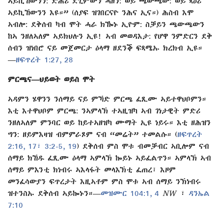
ኣይኪኸውንን: ድሕሪ ደጊምውን ሓዘን: ወይ ጫውጫው: ወይ ጻዕሪ
ኣይኪኸውንን እዩ።” (ሰያፍ ዝገበርናዮ ንሕና ኢና።) ሕስብ እሞ
ኣብሎ: ደቅሰብ ካብ ሞት ሓራ ክዀኑ ኢዮም: ስቓይን ጫውጫውን
ከኣ ንዘለኣለም ኣይክህሉን ኢዩ! ኣብ መወዳእታ: የሆዋ ንምድርን ደቅ​
ሰብን ዝነበሮ ናይ መጀመርታ ዕላማ ዘደንቕ ፍጻሜኡ ክረክብ ኢዩ።​
—⁠
ዘፍጥረት 1:⁠27, 28
ምርጫና​—⁠ህይወት ወይስ ሞት
ኣዳምን ሄዋንን ንሰማይ ናይ ምኻድ ምርጫ ፈጺሙ ኣይተዋህቦምን።
እቲ እተዋህቦም ምርጫ: ንኣምላኽ ተኣዚዝካ ኣብ ገነታዊት ምድሪ
ንዘለኣለም ምንባር ወይ ከይተኣዘዝካ ሙማት ኢዩ ነይሩ። እቲ ዘሕዝን
ግን: ዘይምእዛዝ ብምምራጾም ናብ “መሬት” ተመልሱ። (
ዘፍጥረት
2:⁠16, 17፣
3:⁠2-5,
19
) ደቅሰብ ምስ ሞቱ ብመቓብር ኣቢሎም ናብ
ሰማይ ክኸዱ ፈጺሙ ዕላማ ኣምላኽ ኰይኑ ኣይፈልጥን። ኣምላኽ ኣብ
ሰማይ ምእንቲ ክነብሩ ኣእላፋት መላእኽቲ ፈጠረ፣ እዞም
መንፈሳውያን ፍጥረታት እዚኣቶም ምስ ሞቱ ኣብ ሰማይ ንኽነብሩ
ዝተንስኡ ደቅሰብ ኣይኰኑን።​—⁠
መዝሙር 104:⁠1,
4
NW
፣
ዳንኤል
7:⁠10