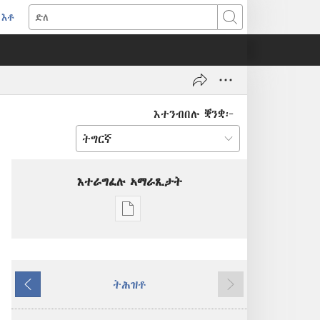
እቶ
(opens
ድለ
new
window)
እተንብበሉ ቛንቋ፦
እተራግፈሉ ኣማራጺታት
ዲጂታዊ
ሕታማት
ንምርጋፍ
ዚኸውን
ትሕዝቶ
ኣማራጺታት
ዝሓለፈ
ዚቕጽል
ግምቢ
ዘብዐኛ