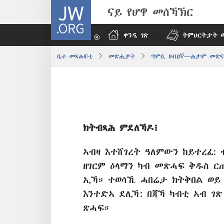
JW.ORG
ናይ የሆዋ መሰኻኽር
ቀንዲ ገጽ
ትምህርትታት 
ቤተ መጻሕፍቲ
መጽሔታት
ግምቢ ዘብዐኛ—ሕታም መጽና
ክትብጻሕ ምደለኻዶ፧
ኣብዛ እተሸገረት ዓለምውን ከይተረፈ: 
ዘገርም ዕላማን ካብ መጽሓፍ ቅዱስ ር
ኢኻ። ተወሳኺ ሓበሬታ ክትቅበል ወይ 
እንተ​ድኣ ደሊኻ: በጃኻ ካብቲ ኣብ ገ
ጽሓፍ።