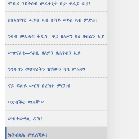
ምድሪ ንደቅሰብ መፈተኒት ቦታ ጥራይ ድያ፧
—
ሕታም
ዘለኣለማዊ ሓጐስ ኣብ ሰማይ ወይስ ኣብ ምድሪ፧
መጽናዕቲ
1
ንባብ መጽሓፍ ቅዱስ—ዋጋ ዘለዎን ባህ ዘብልን ኢዩ
ጥቅምቲ
2000
መጽናዕቲ—ዓስቢ ዘለዎን ዘሐጕስን ኢዩ
ንንባብን መጽናዕትን ዝኸውን ግዜ ምዕዳግ
ናይ ፍሉይ ውርሻ በረኸት ምርካብ
“ጽብቕቲ ሜዳቝ”
መስተውዓሊ ዲኻ፧
ክትብጻሕ ምደለኻዶ፧