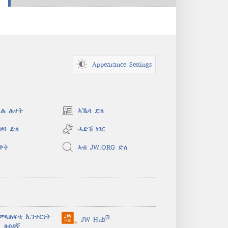
Appearance Settings
ጻሕ ሕተት
ኣኼባ ድለ
(opens
new
ዞባ ድለ
ሓድሽ ነገር
window)
ታት
ኣብ JW.ORG ድለ
መጻሕፍቲ ኢንተርነት
®
JW Hub
(opens
 ዘብዐኛ