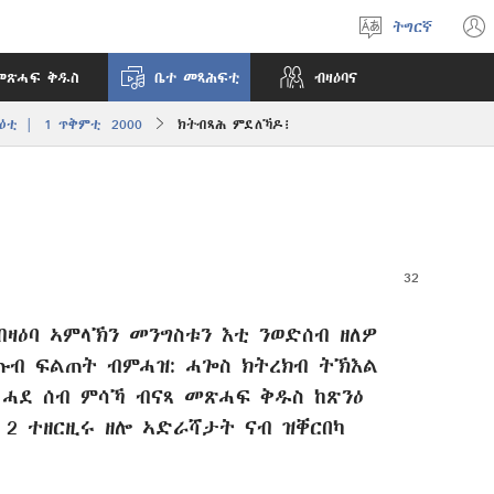
ትግርኛ
ቋንቋ
ምረጽ
መጽሓፍ ቅዱስ
ቤተ መጻሕፍቲ
ብዛዕባና
ዕቲ | 1 ጥቅምቲ 2000
ክትብጻሕ ምደለኻዶ፧
ብዛዕባ ኣምላኽን መንግስቱን እቲ ንወድሰብ ዘለዎ
ጡብ ፍልጠት ብምሓዝ: ሓጐስ ክትረክብ ትኽእል
ሓደ ሰብ ምሳኻ ብናጻ መጽሓፍ ቅዱስ ከጽንዕ
ጽ 2 ተዘርዚሩ ዘሎ ኣድራሻታት ናብ ዝቐርበካ