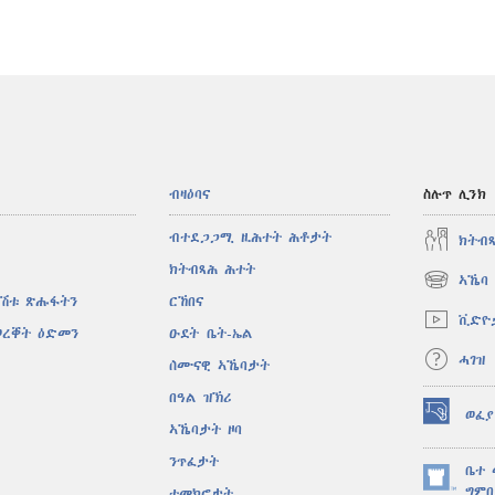
ብዛዕባና
ስሉጥ ሊንክ
ብተደጋጋሚ ዚሕተት ሕቶታት
ክትብ
ክትብጻሕ ሕተት
ኣኼባ 
(opens
ኣሽቱ ጽሑፋትን
ርኸበና
new
ቪድዮ
window)
ወረቐት ዕድመን
ዑደት ቤት-ኤል
ሓገዝ
ሰሙናዊ ኣኼባታት
በዓል ዝኽሪ
ወፈያ
(opens
ኣኼባታት ዞባ
new
ንጥፈታት
window)
ቤተ 
(opens
ግምቢ
ተመክሮታት