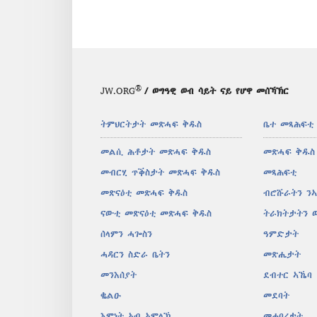
®
JW.ORG
/ ወግዓዊ ወብ ሳይት ናይ የሆዋ መሰኻኽር
ትምህርትታት መጽሓፍ ቅዱስ
ቤተ መጻሕፍቲ
መልሲ ሕቶታት መጽሓፍ ቅዱስ
መጽሓፍ ቅዱስ
መብርሂ ጥቕስታት መጽሓፍ ቅዱስ
መጻሕፍቲ
መጽናዕቲ መጽሓፍ ቅዱስ
ብሮሹራትን ን
ናውቲ መጽናዕቲ መጽሓፍ ቅዱስ
ትራክትታትን 
ሰላምን ሓጐስን
ዓምድታት
ሓዳርን ስድራ ቤትን
መጽሔታት
መንእሰያት
ደብተር ኣኼባ
ቈልዑ
መደባት
እምነት ኣብ ኣምላኽ
መሐበሪታት