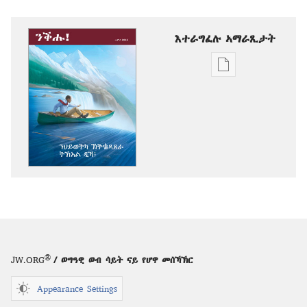
እተራግፈሉ ኣማራጺታት
ዲጂታዊ
ሕታማት
ንምርጋፍ
ዚኸውን
ኣማራጺታት
ንቕሑ!
ንህይወትካ
ኽትቈጻጸራ
ትኽእል
ዲኻ፧
®
JW.ORG
/ ወግዓዊ ወብ ሳይት ናይ የሆዋ መሰኻኽር
Appearance Settings