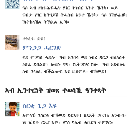
ዓሶ ኣብ ዘስፋሕፍሓሉ ሃገር ትነብር እንተ ዄንካ፡ ወይ
ናብታ ሃገር ክትገይሽ ትሓስብ እንተ ዄንካ፡ ዓሶ ንኸይሕዘካ
ኽትከላኸል ትኽእል ኢኻ።
ተነዲፉ ድዩ፧
ምንጋጋ ሓርገጽ
ናይ ምንካስ ሓይሉ፡ ካብ ኣንበሳ ወይ ነብሪ ዳርጋ ብሰለስተ
ዕጽፊ ይበልጽ፣ ኰይኑ ግና፡ ኪትንከፍ ከሎ፡ ካብ ኣጻብዕቲ
ሰብ ንላዕሊ ብቕልጡፍ እዩ ዚስምዖ። ብኸመይ፧
ኣብ ኢንተርነት ዝወጸ ተወሳኺ ዓንቀጻት
ስርቂ ጌጋ እዩ
ኣምላኽ ንስርቂ ብኸመይ ይርእዮ፧ ዘጸኣት 20:15 ኣንብብ።
ነዛ ቪድዮ ርኣያ እሞ፡ ምስ ካሌብ ሓቢርካ ተምሃር።