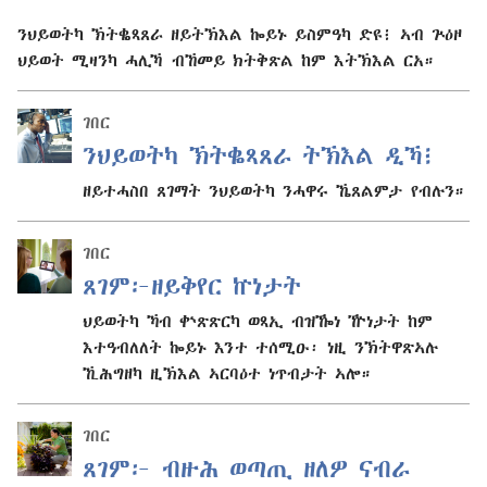
ንህይወትካ ኽትቈጻጸራ ዘይትኽእል ኰይኑ ይስምዓካ ድዩ፧ ኣብ ጕዕዞ
ህይወት ሚዛንካ ሓሊኻ ብኸመይ ክትቅጽል ከም እትኽእል ርአ።
ገበር
ንህይወትካ ኽትቈጻጸራ ትኽእል ዲኻ፧
ዘይተሓስበ ጸገማት ንህይወትካ ንሓዋሩ ኼጸልምታ የብሉን።
ገበር
ጸገም፦ዘይቅየር ኵነታት
ህይወትካ ኻብ ቍጽጽርካ ወጻኢ ብዝዀነ ዅነታት ከም
እተዓብለለት ኰይኑ እንተ ተሰሚዑ፡ ነዚ ንኽትዋጽኣሉ
ኺሕግዘካ ዚኽእል ኣርባዕተ ነጥብታት ኣሎ።
ገበር
ጸገም፦ ብዙሕ ወጣጢ ዘለዎ ናብራ