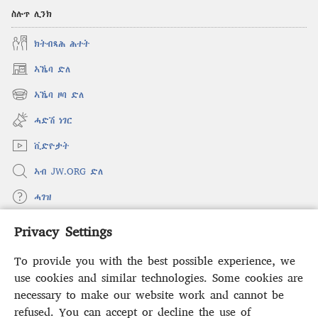
ስሉጥ ሊንክ
ክትብጻሕ ሕተት
ኣኼባ ድለ
(opens
new
ኣኼባ ዞባ ድለ
(opens
window)
new
ሓድሽ ነገር
window)
ቪድዮታት
ኣብ JW.ORG ድለ
ሓገዝ
Privacy Settings
ወፈያ
(opens
new
To provide you with the best possible experience, we
window)
ቤተ መጻሕፍቲ ኢንተርነት ግምቢ ዘብዐኛ
use cookies and similar technologies. Some cookies are
(opens
new
necessary to make our website work and cannot be
®
JW Hub
window)
(opens
refused. You can accept or decline the use of