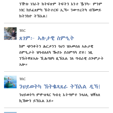
ንዅሉ ነገራት ክትፍጽም ትፍትን እንተ ዄንካ፡ ምንም
ነገር ከይፈጸምካ ኽትተርፍ ኢኻ። ንውጥረትካ ብኸመይ
ክትንክዮ ትኽእል፧
ገበር
ጸገም፦ ኣሉታዊ ስምዒት
ከም ጭንቀትን ሕርቃንን ጓህን ዝኣመሰለ ኣሉታዊ
ስምዒታት ዝዓብለለካ ዀይኑ ይስምዓካ ድዩ፧ ነዚ
ንኽትዋጽኣሉ ኺሕግዘካ ዚኽእል ገለ ግብራዊ ስጕምታት
ኣሎ።
ገበር
ንህይወትካ ኽትቈጻጸራ ትኽእል ዲኻ፧
ንህይወትካ ምቍጽጻር ካብቲ እትግምቶ ንላዕሊ ዝቐለለ
ኪኸውን ይኽእል እዩ።