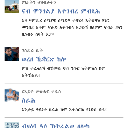
ሃገራትን ህዝብታትን
ናብ ሞንጎልያ እተገብረ ምብጻሕ
እዛ “ምድሪ ሰማያዊ ሰማይ” ተባሂላ እትጽዋዕ ሃገር፡
መንበሪ እቶም ፍሉይ ኣቀባብላ ኣጋይሽ ዘለዎም ናብራ ዘላን
ዚነብሩ ሰባት እያ።
ንስድራ ቤት
ወረዘ ኼቋርጽ ከሎ
ምስ ተፈላለኻ ብኸመይ ናብ ንቡር ክትምለስ ከም
እትኽእል፧
ርእይቶ መጽሓፍ ቅዱስ
ስራሕ
እንታይ ዓይነት ስራሕ ከም እትሰርሕ የገድስ ድዩ፧
ብዛዕባ ዓሶ ኽትፈልጦ ዘሎካ