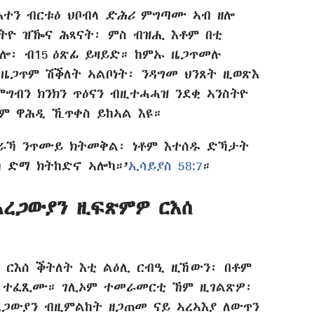
እተን ብርቱዕ ህቦብላ
ድሕሪ
ምግጣሙ ኣብ ዘሎ
ትዮ ዝዀና ሕጻናት፡ ምስ ብዝሒ እቶም በቲ
ከሎ፡ ብ15 ዕጽፊ ይዛይድ። ከምኡ ዜጋጥመሉ
 ዜጋጥም ሽቕለት ኣልቦነት፡ ንዳግመ ህንጸት ዚወጽእ
ግብን ክንክን ጥዕናን ብዚተሓሓዝ ንደቂ ኣንስትዮ
ጥም ዋሕዲ ኺጥቀስ ይከኣል እዩ።
ጌራኻ ንጥሙይ ክትመቅል፡ ነቶም እተሰዱ ድኻታት
ኻ ድማ ክትከድኖ ኣሎካ።’
ኢሳይያስ 58:7
።
ኣረጋውያን ዚፍጽምዎ ርእሰ
መ ርእሰ ቕትለት እቲ ልዕሊ ርብዒ ዚኸውን፡ በቶም
ዩ ተፈጺሙ። ገሊኦም ተመራመርቲ ኸም ዚገልጽዎ፡
ኣረጋውያን ብዚምልከት ዘጋጠመ ናይ ኣረኣእያ ለውጥን