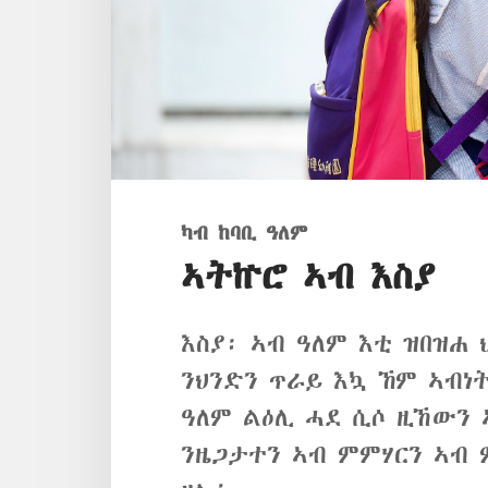
ካብ ከባቢ ዓለም
ኣትኵሮ ኣብ እስያ
እስያ፡ ኣብ ዓለም እቲ ዝበዝሐ 
ንህንድን ጥራይ እኳ ኸም ኣብነ
ዓለም ልዕሊ ሓደ ሲሶ ዚኸውን ኣ
ንዜጋታተን ኣብ ምምሃርን ኣብ 