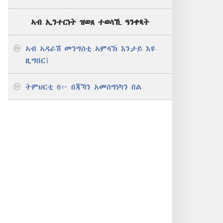
ኣብ ኢንተርነት ዝወጸ ተወሳኺ ዓንቀጻት
ኣብ ኣዳራሽ መንግስቲ ኣምላኽ እንታይ እዩ
ዚግበር፧
ትምህርቲ 6፦ በጃኻን አመስግነካን በል