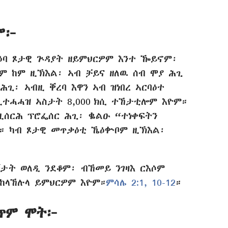
ም፦
ዛዕባ ጾታዊ ጕዳያት ዘይምህርዎም እንተ ዀይኖም፡
ም ከም ዚኽእል፡ ኣብ ቻይና ዘለዉ ሰብ ሞያ ሕጊ
ሕጊ፡ ኣብዚ ቐረባ እዋን ኣብ ዝነበረ ኣርባዕተ
ዚተሓሓዝ ኣስታት 8,000 ክሲ ተኸታቲሎም እዮም።
ዚሰርሕ ፕሮፌሰር ሕጊ፡ ቈልዑ “ተነቀፍትን
። ካብ ጾታዊ መጥቃዕቲ ኼዕቍቦም ዚኽእል፡
ኛታት ወለዲ ንደቆም፡ ብኸመይ ንገዛእ ርእሶም
ዚከላኸሉላ ይምህርዎም እዮም።
ምሳሌ 2:1,
10-12
።
ጋጥም ሞት፦