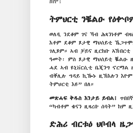
ዘሎ፧
ትምህርቲ ንቘልዑ የዕቍቦ
ወለዲ ንደቆም ገና ኻብ ሕጻንነቶም ብ
እቶም ደቆም ጾታዊ ማህሰይቲ ኼጋጥሞ
ገሊጾም። ኣብ ቻይና ዚርከቡ ኣኽበርቲ 
ዓመት፡ ምስ ጾታዊ ማህሰይቲ ቘልዑ 
ሓደ ኣብ ዩኒቨርሲቲ ቤጂንግ ኖርማል 
ብቐሊሉ ግዳይ ኪዀኑ ዚኽእሉን እዮም
ትምህርቲ እዩ” በለ።
መጽሓፍ ቅዱስ እንታይ ይብል፧
ጥበበ
“ካብቶም ቄናን ዚዛረቡ ሰባት” ከም 
ድሕሪ ብርቱዕ ህቦብላ ዜ