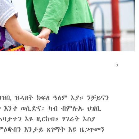
ህዝቢ ዝሓዘት ክፍለ ዓለም እያ። ንቻይናን
ት እንተ ወሲድና፡ ካብ ብምሉኡ ህዝቢ
ባታተን እዩ ዚርከብ። ሃገራት እስያ
ምዕቋብን እንታይ ጸገማት እዩ ዜጋጥመን