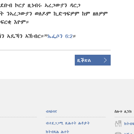
ደቡብ ኮርያ ዚነብሩ ኣረጋውያን ዳርጋ
ት ንኣረጋውያን ወለዶም ኪድግፍዎም ከም ዘለዎም
ፍርቂ እዮም።
ኻን ኣዴኻን ኣኽብር።”
ኤፌሶን 6:2
።
ዚቕጽል
ብዛዕባና
ስሉጥ ሊንክ
ብተደጋጋሚ ዚሕተት ሕቶታት
ክትብ
ክትብጻሕ ሕተት