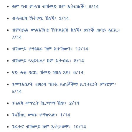
ቂም ካብ ምሓዝ ብኸመይ ከም እትርሕቕ፡ 9/14
ብሓዳርካ ኽትጕሂ ኸለኻ፡ 3/14
ብሞባይል መልእኽቲ ኽትልእኽ ከለኻ፡ ጽቡቕ ጠባይ ኣርኢ፡
7/14
ብኸመይ ተዓጻጻፊ ኸም እትኸውን፡ 12/14
ብኸመይ ‘ኣይፋል’ ከም እትብል፡ 8/14
ናይ ሓቂ ዓርኪ ኸመይ ዝበለ እዩ፧ 6/14
ንመንእሰያት ብዛዕባ ግቡእ ኣጠቓቕማ ኢንተርነት ምሃሮም፡
5/14
ንጓልካ ውጥረት ኬጋጥማ ኸሎ፡ 2/14
ንጸቕጢ መዛኑ ተዋጽኣሉ፡ 1/14
ንፈተና ብኸመይ ከም እትቃወሞ፡ 10/14