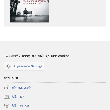
ንምርጋፍ
ዚኸውን
ኣማራጺታት
ንቕሑ!
ብዛዕባ
ኣእምሮኣዊ
ምዝንባል
ክትፈልጦ
ዘሎካ
ነገራት
®
JW.ORG
/ ወግዓዊ ወብ ሳይት ናይ የሆዋ መሰኻኽር
Appearance Settings
ስሉጥ ሊንክ
ክትብጻሕ ሕተት
ኣኼባ ድለ
(opens
new
ኣኼባ ዞባ ድለ
(opens
window)