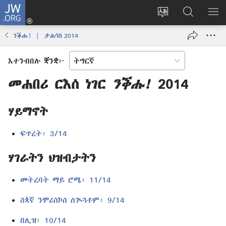
JW.ORG
እቶ
(opens
ቋንቋ
ኣብ
ዝር
new
ወብ
JW.ORG
ኣር
ንቕሑ! | ታሕሳስ 2014
window)
ሳይት
ድለ
ቀይር
እተንብበሉ ቛንቋ፦
መሐበሪ ርእሰ ነገር
ንቕሑ!
2014
ሃይማኖት
ፍጥረት፡ 3/14
ሃገራትን ህዝብታትን
መትረባት ማይ ሮሜ፡ 11/14
ስጳኛ ንሞሪስኮስ ሰጒጓቶም፡ 9/14
በሊዝ፡ 10/14