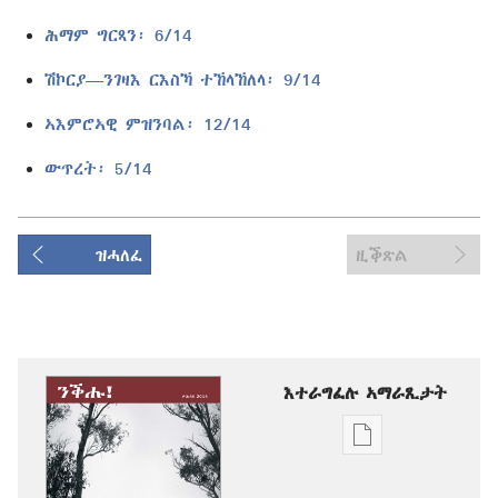
ሕማም ግርጻን፡ 6/14
ሽኮርያ—ንገዛእ ርእስኻ ተኸላኸለላ፡ 9/14
ኣእምሮኣዊ ምዝንባል፡ 12/14
ውጥረት፡ 5/14
ዝሓለፈ
ዚቕጽል
እተራግፈሉ ኣማራጺታት
ዲጂታዊ
ሕታማት