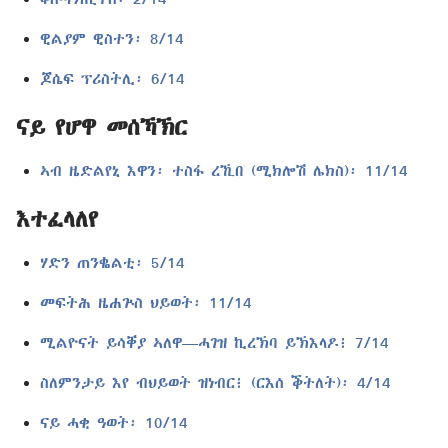
ዊልያም ዊስተን፡ 8/14
ጆሴፍ ፕሪስትሊ፡ 6/14
ናይ የሆዋ መሰኻኽር
ኣብ ዜድልየኒ እዋን፡ ተስፋ ረኺበ (ሚክሎሽ ሌክስ)፡ 11/14
እተፈላለየ
ሃድን ጠንቈልቲ፡ 5/14
መፍትሕ ዜሐጕስ ህይወት፡ 11/14
ሚልዮናት ይሳቐያ ኣለዋ—ሓገዝ ኪረኽባ ይኽእላዶ፧ 7/14
ስለምንታይ እየ ብህይወት ዝነብር፧ (ርእሰ ቕትለት)፡ 4/14
ናይ ሓቂ ዓወት፡ 10/14