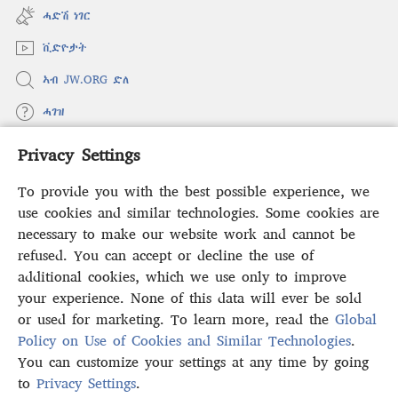
new
ሓድሽ ነገር
window)
ቪድዮታት
ኣብ JW.ORG ድለ
ሓገዝ
Privacy Settings
ወፈያ
(opens
new
To provide you with the best possible experience, we
window)
ቤተ መጻሕፍቲ ኢንተርነት ግምቢ ዘብዐኛ
use cookies and similar technologies. Some cookies are
(opens
new
necessary to make our website work and cannot be
®
JW Hub
window)
refused. You can accept or decline the use of
(opens
new
additional cookies, which we use only to improve
ኣፕሊኬሽን
JW Library
window)
your experience. None of this data will ever be sold
or used for marketing. To learn more, read the
Global
Policy on Use of Cookies and Similar Technologies
.
You can customize your settings at any time by going
Copyright
© 2026 Watch Tower Bible and Tract Society of Pennsylvania.
to
Privacy Settings
.
S
ውዕል ኣጠቓቕማ
|
ፖሊሲ ምስጢራውነት
|
PRIVACY SETTINGS