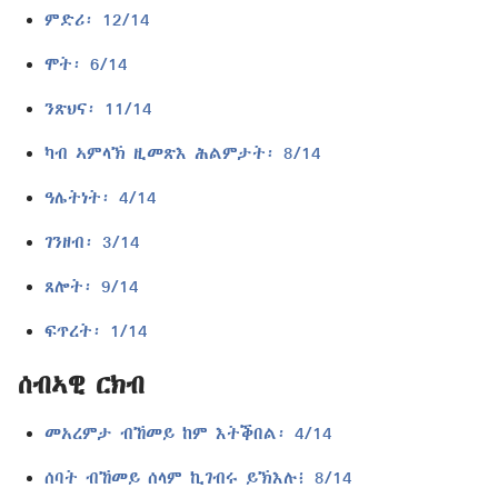
ምድሪ፡ 12/14
ሞት፡ 6/14
ንጽህና፡ 11/14
ካብ ኣምላኽ ዚመጽእ ሕልምታት፡ 8/14
ዓሌትነት፡ 4/14
ገንዘብ፡ 3/14
ጸሎት፡ 9/14
ፍጥረት፡ 1/14
ሰብኣዊ ርክብ
መአረምታ ብኸመይ ከም እትቕበል፡ 4/14
ሰባት ብኸመይ ሰላም ኪገብሩ ይኽእሉ፧ 8/14