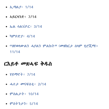
ኢጣልያ፡ 1/14
ኣይርላንድ፡ 7/14
ኤል ሳልቫዶር፡ 3/14
ካምቦድያ፡ 4/14
“ዘየወላውልን ሓያልን ምልክት” (መዘከርታ ሰላም ሂሮሺማ)፡
11/14
ርእይቶ መጽሓፍ ቅዱስ
ሃይማኖት፡ 7/14
ሓተታ መናፍስቲ፡ 2/14
ምስልታት፡ 10/14
ምስትንታን፡ 5/14