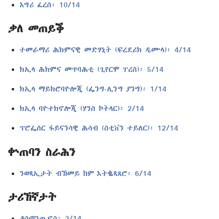
እግሪ ፈረስ፡ 10/14
ቃለ መጠይቕ
ተመራማሪ ሕክምናዊ መድሃኒት (ፍረደሪክ ዲሙላ)፡ 4/14
ክኢላ ሕክምና መጥባሕቲ (ጊየርሞ ፐረስ)፡ 5/14
ክኢላ ማይክሮባዮሎጂ (ፌንግ-ሊንግ ያንግ)፡ 1/14
ክኢላ ባዮተክኖሎጂ (ሃንስ ኮትላር)፡ 2/14
ፕሮፌሰር ፋይናንሳዊ ሕሳብ (ስቲቨን ተይለር)፡ 12/14
ቍጠባን ስራሕን
ንወጻኢታት ብኸመይ ከም እትቈጻጸሮ፡ 6/14
ታሪኸኛታት
ቆስጣንጢኖስ፡ 2/14