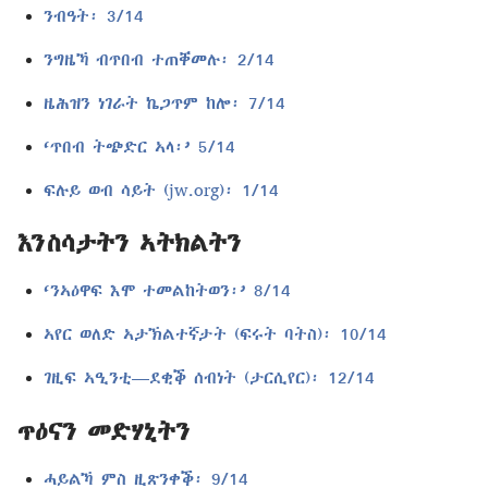
ንብዓት፡ 3/14
ንግዜኻ ብጥበብ ተጠቐመሉ፡ 2/14
ዜሕዝን ነገራት ኬጋጥም ከሎ፡ 7/14
‘ጥበብ ትጭድር ኣላ፡’ 5/14
ፍሉይ ወብ ሳይት (jw.org)፡ 1/14
እንስሳታትን ኣትክልትን
‘ንኣዕዋፍ እሞ ተመልከትወን፡’ 8/14
ኣየር ወለድ ኣታኽልተኛታት (ፍሩት ባትስ)፡ 10/14
ገዚፍ ኣዒንቲ—ደቂቕ ሰብነት (ታርሲየር)፡ 12/14
ጥዕናን መድሃኒትን
ሓይልኻ ምስ ዚጽንቀቕ፡ 9/14