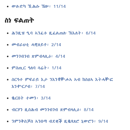
ውሉድካ ኺሕሱ ኸሎ፡ 11/14
ስነ ፍልጠት
ሕንዚዝ ዒባ ኣንፈቱ ዚፈልጠሉ ኽእለት፡ 6/14
መብራህቲ ሓዊለይቶ፡ 2/14
መንገብገብ ጽምብላሊዕ፡ 4/14
ምስጢር ዓለባ ሳሬት፡ 1/14
ስርዓተ ምፍራይ እታ ንእንቋቝሖኣ ኣብ ከስዐኣ እትሓቝፎ
እንቍርዖብ፡ 7/14
ቈርበት ተመን፡ 3/14
ብርሃን ዚስሕብ መንገብገብ ጽምብላሊዕ፡ 8/14
ንምንቅስቓስ ኣንበጣ ብደቂቕ ዚቈጻጸሮ ኒውሮን፡ 9/14