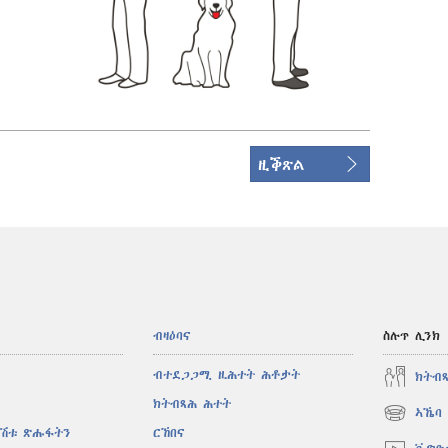
ዚቕጽል
ብዛዕባና
ስሉጥ ሊንክ
ብተደጋጋሚ ዚሕተት ሕቶታት
ክትብ
ክትብጻሕ ሕተት
ኣኼባ 
(opens
ኣሽቱ ጽሑፋትን
ርኸበና
new