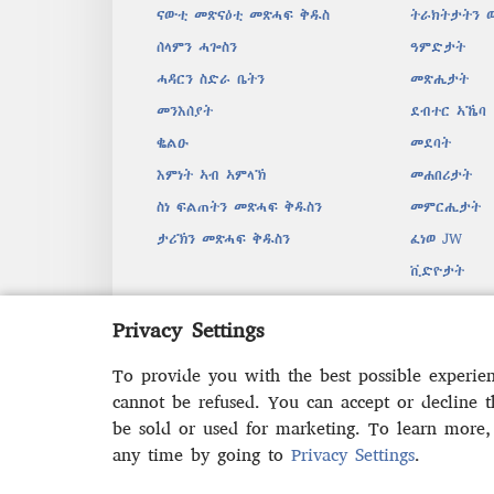
ናውቲ መጽናዕቲ መጽሓፍ ቅዱስ
ትራክትታትን 
ሰላምን ሓጐስን
ዓምድታት
ሓዳርን ስድራ ቤትን
መጽሔታት
መንእሰያት
ደብተር ኣኼባ
ቈልዑ
መደባት
እምነት ኣብ ኣምላኽ
መሐበሪታት
ስነ ፍልጠትን መጽሓፍ ቅዱስን
መምርሒታት
ታሪኽን መጽሓፍ ቅዱስን
ፈነወ JW
ቪድዮታት
ሙዚቃ
Privacy Settings
ብድምጺ እተ
ድራማዊ ንባብ
To provide you with the best possible experie
cannot be refused. You can accept or decline 
be sold or used for marketing. To learn more
any time by going to
Privacy Settings
.
Copyright
© 2026 Watch Tower 