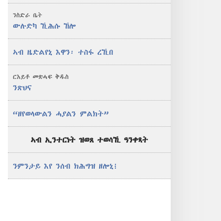
ንስድራ ቤት
ውሉድካ ኺሕሱ ኸሎ
ኣብ ዜድልየኒ እዋን፡ ተስፋ ረኺበ
ርእይቶ መጽሓፍ ቅዱስ
ንጽህና
“ዘየወላውልን ሓያልን ምልክት”
ኣብ ኢንተርነት ዝወጸ ተወሳኺ ዓንቀጻት
ንምንታይ እየ ንሰብ ክሕግዝ ዘሎኒ፧