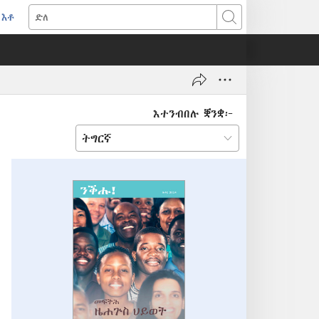
እቶ
(opens
ድለ
new
window)
እተንብበሉ ቛንቋ፦