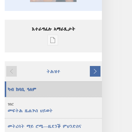
እተራግፈሉ ኣማራጺታት
ዲጂታዊ
ሕታማት
ንምርጋፍ
ዚኸውን
ትሕዝቶ
ኣማራጺታት
ዝሓለፈ
ዚቕጽል
ንቕሑ!
መፍትሕ
ካብ ከባቢ ዓለም
ዜሐጕስ
ህይወት
ገበር
መፍትሕ ዜሐጕስ ህይወት
መትረባት ማይ ሮሜ—ዜደንቕ ምህንድስና