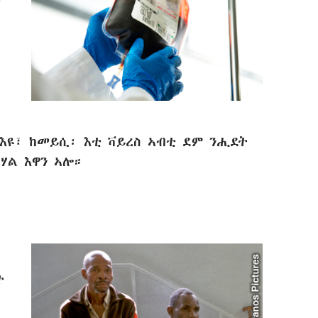
፡
 እዩ፣ ከመይሲ፡ እቲ ቫይረስ ኣብቲ ደም ንሒደት
ሃል እዋን ኣሎ።
ተ