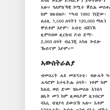
ኣካለ ጐደሎ ይገብሮምን ይቐትሎምን
ኣሎ። ዓለምለኻዊ ኮሚተ ቐይሕ መስቀ
ከም ዝጸብጸቦ፡ “ካብ 1980 ንነጀው፡
ልዕሊ 1,500 ሰባትን 120,000 ማልን
ሞይቶም እዮም፣ ኣብቲ ብሸነኽ
ዚምባብወ ዚርከብ ዶብ ድማ፡
2,000 ሰባት ብፈንጂ ኣካለ ጐደሎ
ዀይኖም እዮም።”
ኣውስትራልያ
ብመሰረት ሓደ መጽናዕቲ፡ ብዙሓት ካ
ሓዳሮም እተፋትሑ ሰባት፡ ነቶም ከም
ከልቢ ወይ ድሙ ዝኣመሰሉ እንስሳ
ዘቤት መን ከም ዚወስዶም ዚገብርዎ
ባእሲ ብዝያዳ ይውስኽ ኣሎ። እቶም
እንስሳታት፡ ካብቲ ጠንቂ ባእሲ ዝዀነ