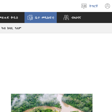
ትግርኛ
ቋንቋ
ምረጽ
መጽሓፍ ቅዱስ
ቤተ መጻሕፍቲ
ብዛዕባና
ካብ ከባቢ ዓለም