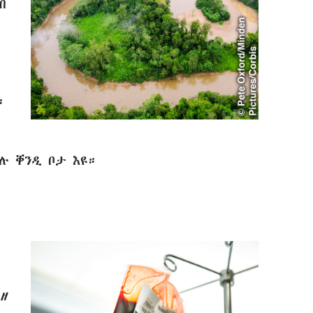
ብ
።
ሉ ቐንዲ ቦታ እዩ።
ዘ