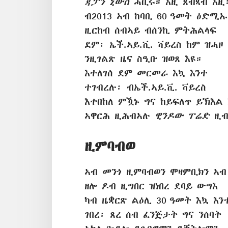
ጃፓን ኒውስ
ሓቢሩ። እዚ ጸብጻብ እዚ
ብ2013 ኣብ ከባቢ 60 ዓመት ዕድሚኡ
ዚርከብ ሰብኣይ ብሰንኪ ምትሕልላፍ
ደም፡ ኤች.ኣይ.ቪ. ቫይረስ ከም ዝሓዞ
ንዚገልጽ ዜና ስዒቡ ዝወጸ እዩ።
እተለገሰ ደም መርመራ እኳ እንተ
ተገብረሉ፡ ብኤች.ኣይ.ቪ. ቫይረስ
እተበከለ ምዃኑ ግና ከይፍለጥ ይኽእል
ኣዋርሕ ዚሕብኣሉ
ዊንዶው ፐሬድ
ዚብ
ዚምባብወ
ኣብ መንጎ ዚምባብወን ሞዛምቢክን ኣብ
ዘሎ ዶብ ዚግበር ዝነበረ ደባይ ውግእ
ካብ ዜቋርጽ ልዕሊ 30 ዓመት እኳ እን
ገበረ፡ ጸረ ሰብ ፈንጅታት ግና ንሰባት