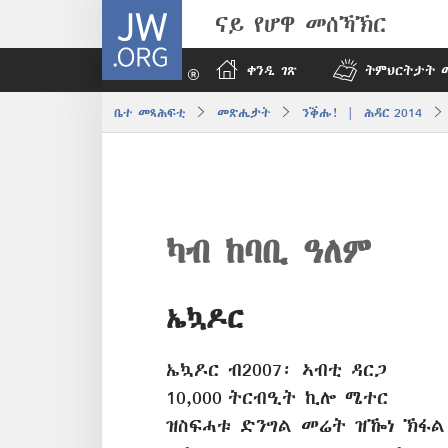
JW.ORG
ናይ የሆዋ መሰኻኽር
ቀንዲ ገጽ
ትምህርትታት 
ቤተ መጻሕፍቲ
መጽሔታት
ንቕሑ! | ሕዳር 2014
ካብ ከባቢ ዓለም
ኤኳዶር
ኤኳዶር ብ2007፡ ኣብቲ ዳርጋ
10,000 ትርብዒት ኪሎ ሜተር
ዝስፍሓቱ ድንግል መሬት ዝዀነ ኽፋል