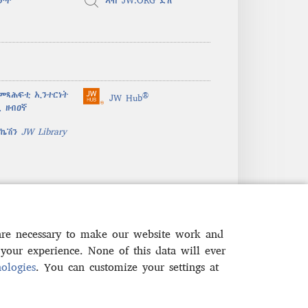
ታት
ኣብ JW.ORG ድለ
መጻሕፍቲ ኢንተርነት
®
JW Hub
(opens
 ዘብዐኛ
new
window)
ሊኬሽን
JW Library
 are necessary to make our website work and
your experience. None of this data will ever
ologies
. You can customize your settings at
ውነት
|
PRIVACY SETTINGS