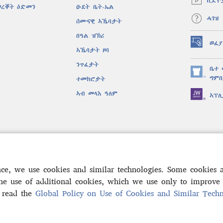
ቪድዮ
window)
ወረቐት ዕድመን
ዑደት ቤት-ኤል
ሓገዝ
ሰሙናዊ ኣኼባታት
በዓል ዝኽሪ
ወፈያ
(opens
ኣኼባታት ዞባ
new
ንጥፈታት
window)
ቤተ 
(opens
ግምቢ
ተመክሮታት
new
ኣብ መላእ ዓለም
ኣፕ
window)
ቐድሐ ድራማታት
 መጽሓፍ ቅዱስ
nce, we use cookies and similar technologies. Some cookies
the use of additional cookies, which we use only to improve 
, read the
Global Policy on Use of Cookies and Similar Techn
Bible and Tract Society of Pennsylvania.
ውዕል ኣጠቓቕማ
|
ፖሊሲ ምስጢራ