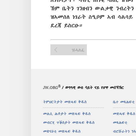
ኸም ቤትን ገንዘብን ውልቃዊ ንብረትን
ዝኣመሰለ ነገራት ስዒቦም ኣብ ሳልሳይ
ደረጃ ይስርዑ።
ዝሓለፈ
®
JW.ORG
/ ወግዓዊ ወብ ሳይት ናይ የሆዋ መሰኻኽር
ትምህርትታት መጽሓፍ ቅዱስ
ቤተ መጻሕፍቲ
መልሲ ሕቶታት መጽሓፍ ቅዱስ
መጽሓፍ ቅዱስ
መብርሂ ጥቕስታት መጽሓፍ ቅዱስ
መጻሕፍቲ
መጽናዕቲ መጽሓፍ ቅዱስ
ብሮሹራትን ን