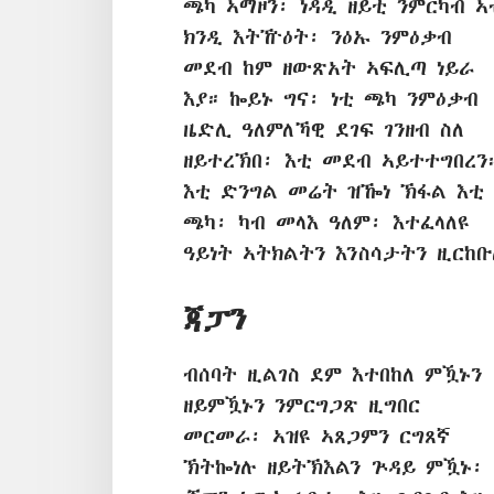
ጫካ ኣማዞን፡ ነዳዲ ዘይቲ ንምርካብ ኣ
ክንዲ እትዅዕት፡ ንዕኡ ንምዕቃብ
መደብ ከም ዘውጽአት ኣፍሊጣ ነይራ
እያ። ኰይኑ ግና፡ ነቲ ጫካ ንምዕቃብ
ዜድሊ ዓለምለኻዊ ደገፍ ገንዘብ ስለ
ዘይተረኽበ፡ እቲ መደብ ኣይተተግበረን
እቲ ድንግል መሬት ዝዀነ ኽፋል እቲ
ጫካ፡ ካብ መላእ ዓለም፡ እተፈላለዩ
ዓይነት ኣትክልትን እንስሳታትን ዚርከቡ
ጃፓን
ብሰባት ዚልገስ ደም እተበከለ ምዃኑን
ዘይምዃኑን ንምርግጋጽ ዚግበር
መርመራ፡ ኣዝዩ ኣጸጋምን ርግጸኛ
ኽትኰነሉ ዘይትኽእልን ጕዳይ ምዃኑ፡