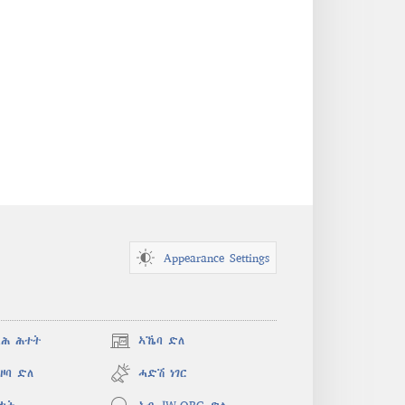
Appearance Settings
ጻሕ ሕተት
ኣኼባ ድለ
(opens
new
ዞባ ድለ
ሓድሽ ነገር
window)