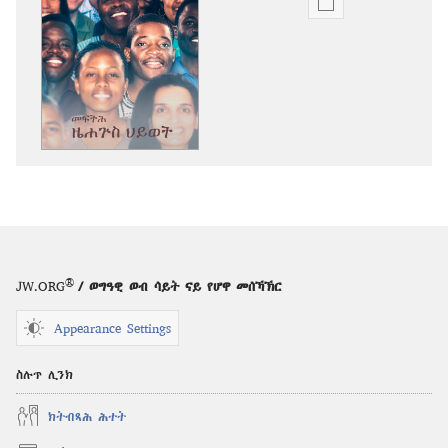
ዲጂታዊ
ሕታማት
ንምርጋፍ
ዚኸውን
ኣማራጺታት
ንቕሑ!
መፍትሕ
ዜሐጕስ
ህይወት
®
JW.ORG
/ ወግዓዊ ወብ ሳይት ናይ የሆዋ መሰኻኽር
Appearance Settings
ስሉጥ ሊንክ
ክትብጻሕ ሕተት