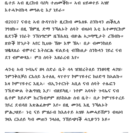
ቤተይ ኣብ ዚርከብ ባስካ ተጠመቕኩ። ኣብ ህይወተይ ኣዝየ
እተሓጐስኩላ መዓልቲ እያ ነይራ።
ብ2007 ናብቲ ኣብ ቡዳፐስት ዚርከብ መእለዪ ስንኩላን ጠቕሊለ
ገዓዝኩ። በዚ ኸምዚ ድማ ንኻልኦት ሰባት ብዛዕባ እቲ እተመሃርክዎ
ዜደንቕ ነገራት ንኽነግሮም ዜኽእለኒ ብዙሕ ኣጋጣሚታት ረኸብኩ።
ጽቡቕ ኵነታት ኣየር ኪህሉ ኸሎ እሞ ኸኣ፡ በታ ብመንከሰይ
ዝቈጻጸራ ብሞተር እትሰርሕ ፍልይቲ ብሽክለታ ስንኩላን ገይረ ናብ
ደገ ብምውጻእ፡ ምስ ሰባት እዘራረብ እየ።
ሓንቲ ኣብ ጉባኤና ዘላ ስድራ ቤት ሳላ ዝገበረትለይ ገንዘባዊ ሓገዝ፡
ንምንቅስቓስ ርእሰይ እተለሊ ላፕቶፕ ኮምፕዩተር ክዕድግ ከኣልኩ።
እዛ ኮምፕዩተር እዚኣ፡ ብኢንተርነት ኣቢለ ናብ ሰባት ተሌፎን
ንኽድውል ትሕግዝኒ እያ፣ ብዘይካዚ፡ ነቶም ኣባላት ጉባኤና ናብ
ቤቶም ከይዶም ክረኽብዎም ዘይከኣሉ ሰብ ቤት፡ በታ ኮምፕዩተረይ
ገይረ ደብዳበ እጽሕፈሎም እየ። በዚ መገዲ እዚ ንኻልኦት
ምሕጋዘይ፡ ነቲ ናይ ምዝራብ ክእለተይ ኣዝዩ ኣመሓይሽዎን ብዛዕባ
ገዛእ ርእሰይ ካብ መጠን ንላዕሊ ንኸይጭነቕ ሓጊዙንን እዩ።