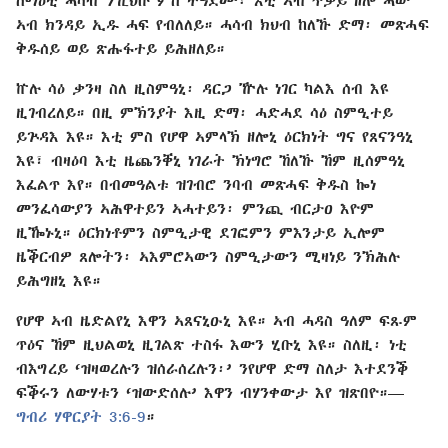
ሰማዕቲ ሓሳብ ንኺህቡ ምስ ተዓደሙ፡ እቲ ኣብ ጥቓይ ዘሎ ሓው
ኣብ ክንዳይ ኢዱ ሓፍ የብለለይ። ሓሳብ ክህብ ከለኹ ድማ፡ መጽሓፍ
ቅዱሰይ ወይ ጽሑፋተይ ይሕዘለይ።
ኵሉ ሳዕ ቃንዛ ስለ ዚስምዓኒ፡ ዳርጋ ዅሉ ነገር ካልእ ሰብ እዩ
ዚገብረለይ። በዚ ምኽንያት እዚ ድማ፡ ሓድሓደ ሳዕ ስምዒተይ
ይጕዳእ እዩ። እቲ ምስ የሆዋ ኣምላኽ ዘሎኒ ዕርክነት ግና የጸናንዓኒ
እዩ፣ ብዛዕባ እቲ ዜጨንቐኒ ነገራት ኽነግሮ ኸለኹ ኸም ዚሰምዓኒ
እፈልጥ እየ። በብመዓልቱ ዝገብሮ ንባብ መጽሓፍ ቅዱስ ኰነ
መንፈሳውያን ኣሕዋተይን ኣሓተይን፡ ምንጪ ብርታዐ እዮም
ዚዀኑኒ። ዕርክነቶምን ስምዒታዊ ደገፎምን ምእንታይ ኢሎም
ዜቕርብዎ ጸሎትን፡ ኣእምሮኣውን ስምዒታውን ሚዛነይ ንኽሕሉ
ይሕግዘኒ እዩ።
የሆዋ ኣብ ዜድልየኒ እዋን ኣጸናኒዑኒ እዩ። ኣብ ሓዳስ ዓለም ፍጹም
ጥዕና ኸም ዚህልወኒ ዚገልጽ ተስፋ እውን ሂቡኒ እዩ። ስለዚ፡ ነቲ
ብእግረይ ‘ዝዛወረሉን ዝሰራሰረሉን፡’ ንየሆዋ ድማ ስለታ እተደንቕ
ፍቕሩን ለውሃቱን ‘ዝውድሰሉ’ እዋን ብሃንቀውታ እየ ዝጽበዮ።—
ግብሪ ሃዋርያት 3:6-9
።