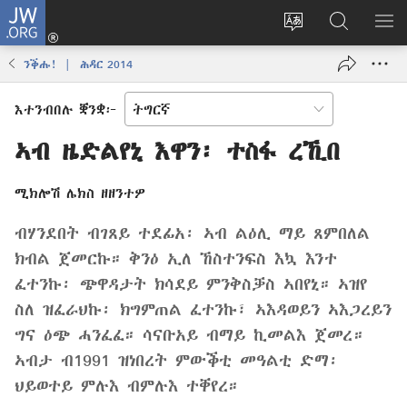
JW.ORG
እቶ
(opens
ቋንቋ
ኣብ
ዝር
new
ወብ
JW.ORG
ኣር
ንቕሑ! | ሕዳር 2014
window)
ሳይት
ድለ
ቀይር
እተንብበሉ ቛንቋ፦
ኣብ ዜድልየኒ እዋን፡ ተስፋ ረኺበ
ሚክሎሽ ሌክስ ዘዘንተዎ
ብሃንደበት ብገጸይ ተደፊአ፡ ኣብ ልዕሊ ማይ ጸምበለል
ክብል ጀመርኩ። ቅንዕ ኢለ ኸስተንፍስ እኳ እንተ
ፈተንኩ፡ ጭዋዳታት ክሳደይ ምንቅስቓስ ኣበየኒ። ኣዝየ
ስለ ዝፈራህኩ፡ ክግምጠል ፈተንኩ፣ ኣእዳወይን ኣእጋረይን
ግና ዕጭ ሓንፈፈ። ሳናቡአይ ብማይ ኪመልእ ጀመረ።
ኣብታ ብ1991 ዝነበረት ምውቕቲ መዓልቲ ድማ፡
ህይወተይ ምሉእ ብምሉእ ተቐየረ።