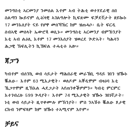
መንግስቲ ኣርመንያ ንመሰል እቶም ኣብ ትሕቲ ወተሃደራዊ ሰበ
ስልጣን ኰይኖም ሲቭላዊ ኣገልግሎት ኪፍጽሙ ፍቓደኛታት ዘይኰኑ
17 መንእሰያት ናይ የሆዋ መሰኻኽር ከም ዝጠሓሶ፡ ቤት ፍርዲ
ሰብኣዊ መሰላት ኤውሮጳ ወሲኑ። መንግስቲ ኣርመንያ ብምኽንያት
እቲ ኣብ ልዕሊ እቶም 17 መንእሰያት ዝወረደ ጕድኣት፡ ካሕሳን
ሕጋዊ ኽፍሊትን ኪኸፍል ተሓቲቱ ኣሎ።
ጃፓን
ካብቶም ብሰንኪ ወብ ሳይታት ማሕበራዊ መራኸቢ ግዳይ ገበን ዝዀኑ
ቘልዑ፡ እቶም 63 ሚእታዊት፡ ወለዶም ኣቐዲሞም ብዛዕባ እቲ
ኼጋጥሞም ዚኽእል ሓደጋታት ኣየጠንቀቕዎምን። ካብቲ ምርምር
እተገብረሉ 599 ጕዳያት፡ እቶም 74 ሚእታዊት ዝዀኑ ገበነኛታት፡
ነቲ ወብ ሳይታት ዚጥቀሙሉ ምኽንያት፡ ምስ ንኣሽቱ ቘልዑ ጾታዊ
ርክብ ንምፍጻም ከም ዝዀነ ተኣሚኖም እዮም።
ቻይና