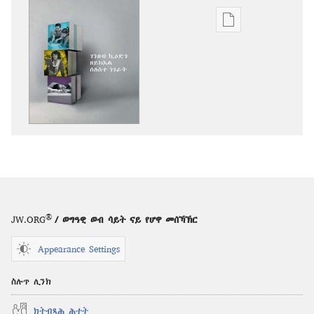
ዲጂታዊ
ሕታማት
ንምርጋፍ
ዚኸውን
ኣማራጺታት
ንቕሑ!
ገንዘብ
ኪዕድጎ
ዘይክእል
ሰለስተ
ነገራት
®
JW.ORG
/ ወግዓዊ ወብ ሳይት ናይ የሆዋ መሰኻኽር
Appearance Settings
ስሉጥ ሊንክ
ክትብጻሕ ሕተት