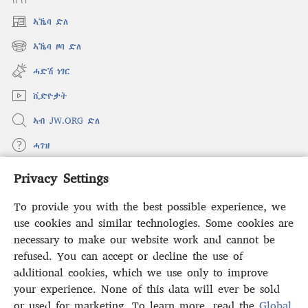
ኣኼባ ድለ
(opens
new
ኣኼባ ዞባ ድለ
(opens
window)
new
ሓድሽ ነገር
window)
ቪድዮታት
ኣብ JW.ORG ድለ
ሓገዝ
Privacy Settings
ወፈያ
(opens
new
To provide you with the best possible experience, we
window)
ቤተ መጻሕፍቲ ኢንተርነት ግምቢ ዘብዐኛ
use cookies and similar technologies. Some cookies are
(opens
new
necessary to make our website work and cannot be
®
JW Hub
window)
refused. You can accept or decline the use of
(opens
new
additional cookies, which we use only to improve
ኣፕሊኬሽን
JW Library
window)
your experience. None of this data will ever be sold
or used for marketing. To learn more, read the
Global