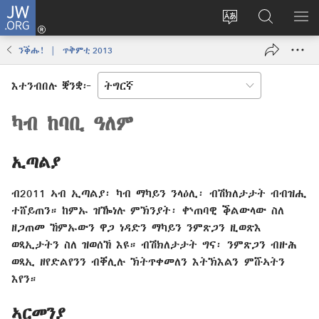
JW.ORG
እቶ
(opens
ቋንቋ
ኣብ
ዝር
new
ወብ
JW.ORG
ኣር
ንቕሑ! | ጥቅምቲ 2013
window)
ሳይት
ድለ
ቀይር
እተንብበሉ ቛንቋ፦
ካብ ከባቢ ዓለም
ኢጣልያ
ብ2011 ኣብ ኢጣልያ፡ ካብ ማካይን ንላዕሊ፡ ብሽክለታታት ብብዝሒ
ተሸይጠን። ከምኡ ዝዀነሉ ምኽንያት፡ ቍጠባዊ ቕልውላው ስለ
ዘጋጠመ ኸምኡውን ዋጋ ነዳድን ማካይን ንምጽጋን ዚወጽእ
ወጻኢታትን ስለ ዝወሰኸ እዩ። ብሽክለታታት ግና፡ ንምጽጋን ብዙሕ
ወጻኢ ዘየድልየንን ብቐሊሉ ኽትጥቀመለን እትኽእልን ምሹኣትን
እየን።
ኣርመንያ