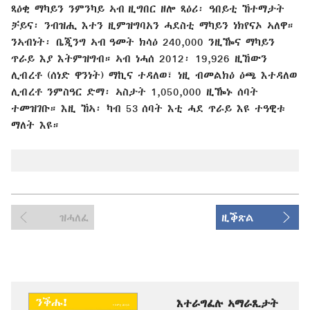
ጻዕቂ ማካይን ንምንካይ ኣብ ዚግበር ዘሎ ጻዕሪ፡ ዓበይቲ ኸተማታት
ቻይና፡ ንብዝሒ እተን ዚምዝግባአን ሓደስቲ ማካይን ነክየናኦ ኣለዋ።
ንኣብነት፡ ቤጂንግ ኣብ ዓመት ክሳዕ 240,000 ንዚዀና ማካይን
ጥራይ እያ እትምዝግብ። ኣብ ነሓሰ 2012፡ 19,926 ዚኸውን
ሊብረቶ (ሰነድ ዋንነት) ማኪና ተዳለወ፣ ነዚ ብመልክዕ ዕጫ እተዳለወ
ሊብረቶ ንምስዓር ድማ፡ ኣስታት 1,050,000 ዚዀኑ ሰባት
ተመዝገቡ። እዚ ኸኣ፡ ካብ 53 ሰባት እቲ ሓደ ጥራይ እዩ ተዓዊቱ
ማለት እዩ።
ዝሓለፈ
ዚቕጽል
እተራግፈሉ ኣማራጺታት