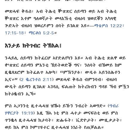
መጽሓፍ ቅዱስ፡ ኣብ ትሕቲ ቝጽጽር ሰይጣን ወይ ኣብ ትሕቲ
ቝጽጽር እቶም ዓለወኛታት መላእኽቲ ብዛዕባ ዝወደቑን ኣካላዊ
ጕድኣት ብዛዕባ ዝወረዶምን ሰባት ይገልጽ እዩ።—
ማቴዎስ 12:22፣
17:15-18፣
ማርቆስ 5:2-5
።
እንታይ ክትገብር ትኽእል፧
ንሓይሊ ሰይጣን ክትፈርሆ ኣየድልየካን እዩ። ኣብ ትሕቲ ጽልዋ ወይ
ቍጽጽር ሰይጣን ምእንቲ ኸይትወድቕ ግና፡ ንሰባት ብኸመይ ከም
ዚቈጻጸሮም ክትፈልጥ ኣሎካ፣ “ምኽንያቱ፡ ውዲቱ ኣይንስሕቶን
ኢና።” (
2 ቈረንቶስ 2:11
) መጽሓፍ ቅዱስ ብምንባብ፡ ብዛዕባ
ውዲት ሰይጣን ዚገልጽ ኣገዳሲ ፍልጠት ክትረክብን ግዳዩ ኻብ ምዃን
ክትዕቈብን ኢኻ።
ምስ ኣጋንንቲ ዚተሓሓዝ ዝዀነ ይኹን ንብረት ኣወግድ። (
ግብሪ
ሃዋርያት 19:19
) እዚ ኸኣ ነቲ ምስ ሓተታ መናፍስቲ ወይ ምስ
ጥንቈላ ዚተሓሓዝ ክታባት፡ ጽሑፋት፡ ቪድዮታት፡ ሙዚቃታት፡
ወይ ከኣ ምስ ኮምፕዩተር ዚተሓሓዝ ነገራት የጠቓልል።