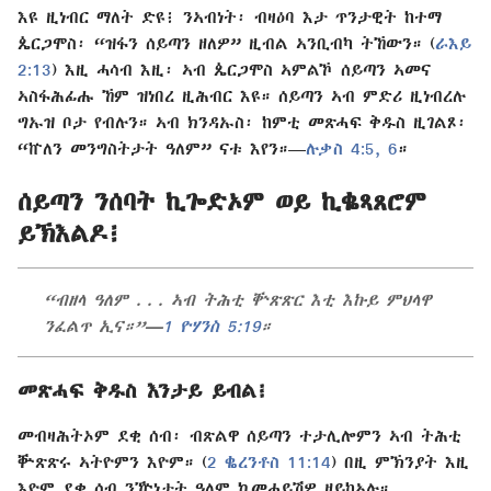
እዩ ዚነብር ማለት ድዩ፧ ንኣብነት፡ ብዛዕባ እታ ጥንታዊት ከተማ
ጴርጋሞስ፡ “ዝፋን ሰይጣን ዘለዎ” ዚብል ኣንቢብካ ትኸውን። (
ራእይ
2:13
) እዚ ሓሳብ እዚ፡ ኣብ ጴርጋሞስ ኣምልኾ ሰይጣን ኣመና
ኣስፋሕፊሑ ኸም ዝነበረ ዚሕብር እዩ። ሰይጣን ኣብ ምድሪ ዚነብረሉ
ግኡዝ ቦታ የብሉን። ኣብ ክንዳኡስ፡ ከምቲ መጽሓፍ ቅዱስ ዚገልጾ፡
“ኵለን መንግስትታት ዓለም” ናቱ እየን።—
ሉቃስ 4:5, 6
።
ሰይጣን ንሰባት ኪጐድኦም ወይ ኪቈጻጸሮም
ይኽእልዶ፧
“ብዘላ ዓለም . . . ኣብ ትሕቲ ቝጽጽር እቲ እኩይ ምህላዋ
ንፈልጥ ኢና።”—
1 ዮሃንስ 5:19
።
መጽሓፍ ቅዱስ እንታይ ይብል፧
መብዛሕትኦም ደቂ ሰብ፡ ብጽልዋ ሰይጣን ተታሊሎምን ኣብ ትሕቲ
ቝጽጽሩ ኣትዮምን እዮም። (
2 ቈረንቶስ 11:14
) በዚ ምኽንያት እዚ
እዮም ደቂ ሰብ ንዅነታት ዓለም ኬመሓይሽዎ ዘይከኣሉ።