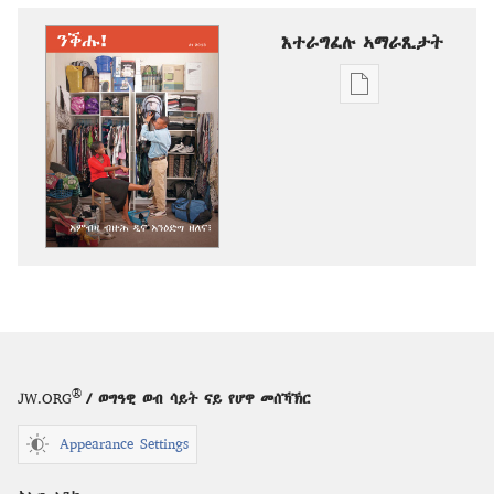
እተራግፈሉ ኣማራጺታት
ዲጂታዊ
ሕታማት
ንምርጋፍ
ዚኸውን
ኣማራጺታት
ንቕሑ!
እምብዛ
ብዙሕ
ዲና
እንዕድግ
ዘለና፧
®
JW.ORG
/ ወግዓዊ ወብ ሳይት ናይ የሆዋ መሰኻኽር
Appearance Settings