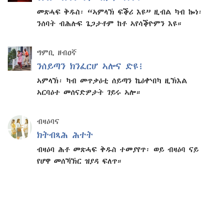
መጽሓፍ ቅዱስ፡ “ኣምላኽ ፍቕሪ እዩ” ዚብል ካብ ኰነ፡
ንሰባት ብሕሉፍ ጌጋታቶም ከቶ ኣየሳቕዮምን እዩ።
ግምቢ ዘብዐኛ
ንሰይጣን ክንፈርሆ ኣሎና ድዩ፧
ኣምላኽ፡ ካብ መጥቃዕቲ ሰይጣን ኬዕቍበካ ዚኽእል
ኣርባዕተ መሰናድዎታት ገይሩ ኣሎ።
ብዛዕባና
ክትብጻሕ ሕተት
ብዛዕባ ሕቶ መጽሓፍ ቅዱስ ተመያየጥ፡ ወይ ብዛዕባ ናይ
የሆዋ መሰኻኽር ዝያዳ ፍለጥ።