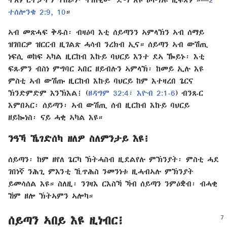
ተሰሎንቄ 2:9, 10
።
ኣብ መጽሓፍ ቅዱስ፡ ብዛዕባ እቲ ሰይጣንን ኣምላኽን ኣብ ሰማይ
ዝገበርዎ ዝርርብ ዚገልጽ ሓሳብ ንረክብ ኢና። ሰይጣን ኣብ ውሽጢ
ነፍሲ ወከፍ ኣካል ዚርከብ እኩይ ባህርይ እንተ ደኣ ዀይኑ፡ እቲ
ፍጹምን ብስነ ምግባር ኣበር ዘይብሉን ኣምላኽ፡ ከመይ ኢሉ እዩ
ምስቲ ኣብ ውሽጡ ዚርከብ እኩይ ባህርይ ከም እተዛረበ ጌርና
ኽንድምድም እንኽእል፧ (
ዘዳግም 32:4፣
እዮብ 2:1-6
) ብንጹር
እምበኣር፡ ሰይጣን፡ ኣብ ውሽጢ ሰብ ዚርከብ እኩይ ባህርይ
ዘይኰነስ፡ ናይ ሓቂ ኣካል እዩ።
ንዓኻ ኼገድሰካ ዘለዎ ስለምንታይ እዩ፧
ሰይጣን፡ ከም ዘየለ ጌርካ ኽትሓስብ ዚደልየሉ ምኽንያት፡ ምስቲ ሓደ
ገበነኛ ንሕጊ ምእንቲ ኺጥሕስ ንመንነቱ ዚሓብኣሉ ምኽንያት
ይመሳሰል እዩ። ስለዚ፡ ንገዛእ ርእስኻ ኻብ ሰይጣን ንምዕቋብ፡ ብሓቂ
ኸም ዘሎ ኽትኣምን ኣሎካ።
ሰይጣን ኣበይ እዩ ዚነብር፧