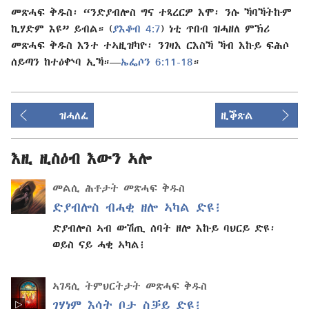
መጽሓፍ ቅዱስ፡ “ንድያብሎስ ግና ተጻረርዎ እሞ፡ ንሱ ኻባኻትኩም
ኪሃድም እዩ” ይብል። (
ያእቆብ 4:7
) ነቲ ጥበብ ዝሓዘለ ምኽሪ
መጽሓፍ ቅዱስ እንተ ተኣዚዝካዮ፡ ንገዛእ ርእስኻ ኻብ እኩይ ፍሕሶ
ሰይጣን ከተዕቍባ ኢኻ።—
ኤፌሶን 6:11-18
።
ዝሓለፈ
ዚቕጽል
እዚ ዚስዕብ እውን ኣሎ
መልሲ ሕቶታት መጽሓፍ ቅዱስ
ድያብሎስ ብሓቂ ዘሎ ኣካል ድዩ፧
ድያብሎስ ኣብ ውሽጢ ሰባት ዘሎ እኩይ ባህርይ ድዩ፡
ወይስ ናይ ሓቂ ኣካል፧
ኣገዳሲ ትምህርትታት መጽሓፍ ቅዱስ
ገሃነም እሳት ቦታ ስቓይ ድዩ፧