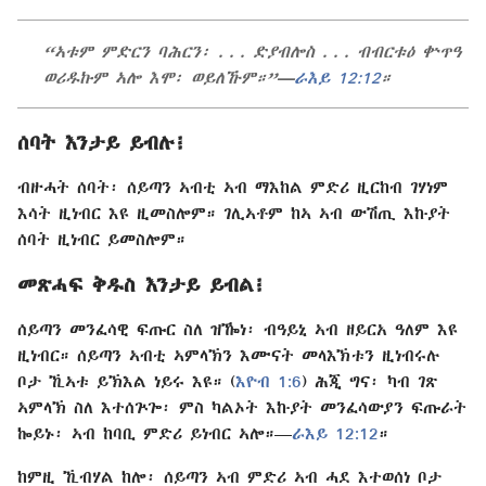
“ኣቱም ምድርን ባሕርን፡ . . . ድያብሎስ . . . ብብርቱዕ ቍጥዓ
ወሪዱኩም ኣሎ እሞ፡ ወይለኹም።”—
ራእይ 12:12
።
ሰባት እንታይ ይብሉ፧
ብዙሓት ሰባት፡ ሰይጣን ኣብቲ ኣብ ማእከል ምድሪ ዚርከብ ገሃነም
እሳት ዚነብር እዩ ዚመስሎም። ገሊኣቶም ከኣ ኣብ ውሽጢ እኩያት
ሰባት ዚነብር ይመስሎም።
መጽሓፍ ቅዱስ እንታይ ይብል፧
ሰይጣን መንፈሳዊ ፍጡር ስለ ዝዀነ፡ ብዓይኒ ኣብ ዘይርአ ዓለም እዩ
ዚነብር። ሰይጣን ኣብቲ ኣምላኽን እሙናት መላእኽቱን ዚነብሩሉ
ቦታ ኺኣቱ ይኽእል ነይሩ እዩ። (
እዮብ 1:6
) ሕጂ ግና፡ ካብ ገጽ
ኣምላኽ ስለ እተሰጕጐ፡ ምስ ካልኦት እኩያት መንፈሳውያን ፍጡራት
ኰይኑ፡ ኣብ ከባቢ ምድሪ ይነብር ኣሎ።—
ራእይ 12:12
።
ከምዚ ኺብሃል ከሎ፡ ሰይጣን ኣብ ምድሪ ኣብ ሓደ እተወሰነ ቦታ