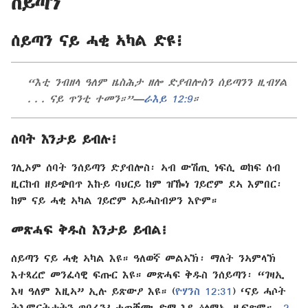
ሰይጣን
ሰይጣን ናይ ሓቂ ኣካል ድዩ፧
“እቲ ንብዘላ ዓለም ዜስሕታ ዘሎ ድያብሎስን ሰይጣንን ዚብሃል
. . . ናይ ጥንቲ ተመን።”—
ራእይ 12:9
።
ሰባት እንታይ ይብሉ፧
ገሊኦም ሰባት ንሰይጣን ድያብሎስ፡ ኣብ ውሽጢ ነፍሲ ወከፍ ሰብ
ዚርከብ ዘይጭበጥ እኩይ ባህርይ ከም ዝዀነ ገይሮም ደኣ እምበር፡
ከም ናይ ሓቂ ኣካል ገይሮም ኣይሓስብዎን እዮም።
መጽሓፍ ቅዱስ እንታይ ይብል፧
ሰይጣን ናይ ሓቂ ኣካል እዩ። ዓለወኛ መልኣኽ፡ ማለት ንኣምላኽ
እተጻረሮ መንፈሳዊ ፍጡር እዩ። መጽሓፍ ቅዱስ ንሰይጣን፡ “ገዛኢ
እዛ ዓለም እዚኣ” ኢሉ ይጽውዖ እዩ። (
ዮሃንስ 12:31
) ‘ናይ ሓሶት
ትእምርትታትን ጥበራን’ ተጠቒሙ ድማ እዩ ዕላማኡ ዚፍጽም።—
2