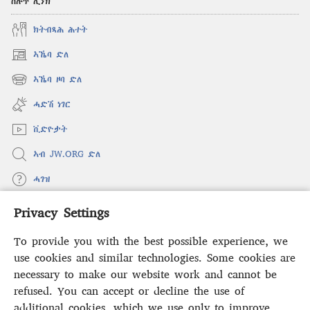
ስሉጥ ሊንክ
ክትብጻሕ ሕተት
ኣኼባ ድለ
(opens
new
ኣኼባ ዞባ ድለ
(opens
window)
new
ሓድሽ ነገር
window)
ቪድዮታት
ኣብ JW.ORG ድለ
ሓገዝ
Privacy Settings
ወፈያ
(opens
new
To provide you with the best possible experience, we
window)
ቤተ መጻሕፍቲ ኢንተርነት ግምቢ ዘብዐኛ
use cookies and similar technologies. Some cookies are
(opens
new
necessary to make our website work and cannot be
®
JW Hub
window)
refused. You can accept or decline the use of
(opens
new
additional cookies, which we use only to improve