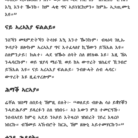
እኳ እንተ ዀንኩ፡ ከም ሓቂ ግና ኣይነገርክዎን። ከምኡ ኣጋጢሙኒ
እዩ።”
ናይ ኣረኣእያ ፍልልይ።
ንስኻን መጻምድትኻን ትሳነዩ እኳ እንተ ዀንኩም፡ ብዛዕባ ገሊኡ
ጕዳያት ዘሎኩም ኣረኣእያ ግና እተፈላለየ ኪኸውን ይኽእል እዩ።
ስለምንታይ፧ ክልተ፡ ሓደ ዝዀኑ ሰባት ስለ ዘየለዉ እዩ፣ እዚ ኸኣ
ንሓዳርኩም፡ ወይ ዝያዳ ማራኺ ወይ ከኣ ውጥረት ዝሰፈኖ ኺገብሮ
ይኽእል እዩ። ናይ ኣረኣእያ ፍልልይ፡ ንብዙሓት ሰብ ሓዳር፡
ውጥረት እዩ ዚፈጥረሎም።
ሕማቕ ኣርኣያ።
ሬቸል ዝስማ ሰበይቲ ኸምዚ በለት፦ “ወለደይ ብዙሕ ሳዕ ይቋየቑን
ንሓድሕዶም ይጻረፉን ስለ ዝነበሩ፡ ኣነ እውን ምስ ተመርዓኹ፡
ንሰብኣየይ ከምቲ ኣደይ ንኣቦይ እትዛረቦ ዝነበረት ገይረ እዛረቦ
ነበርኩ። ብኸመይ ኣኽብሮት ከርኢ ኸም ዘሎኒ ኣይተመሃርኩን።”
ቀንዲ ጕዳያት።