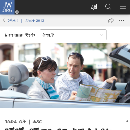
JW.ORG
እቶ
(opens
ቋንቋ
ኣብ
ዝር
new
ወብ
JW.ORG
ኣር
ንቕሑ! | ለካቲት 2013
window)
ሳይት
ድለ
ቀይር
እተንብበሉ ቛንቋ፦
ንስድራ ቤት | ሓዳር