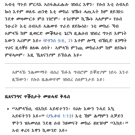
ኣብቲ ግጉይ ምርዳእ ኣስፋሕፊሑሉ ዝነበረ እዋን፡ የሱስ እቲ ሰብኣይ
ኰነ እቶም ወለዱ ጠንቂ እቲ መከራ ዝዀነ ሓጢኣት ከም ዘይገበሩ
ንደቀ መዛሙርቱ ምስ ነገሮም፡ ተገሪሞም ኪዀኑ ኣለዎም። የሱስ
ንዑረት እቲ ሰብኣይ ኣሕውዩ ጥራይ ዘይኰነስ፡ ነቲ መከራ ኻብ
ኣምላኽ ከም ዚወርድ መቕጻዕቲ ጌርካ ዚሕሰብ ዝነበረ ግጉይ እምነት
እውን ኣሪምዎ እዩ። (
ዮሃንስ 9:6, 7
) እቶም ሎሚ ብኸቢድ ጸገማት
ጥዕና ዚሳቐዩ ዘለዉ ሰባት፡ ኣምላኽ ምንጪ መከራኦም ከም ዘይኰነ
ምፍላጦም፡ እዚ ኼጸናንዖም ይኽእል እዩ።
ኣምላኽ ንሕሙማት ብሰሪ ኽፉእ ግብሮም ይቐጽዖም ነይሩ እንተ
ዚኸውን፡ የሱስ ዜሕውዮም ዝነበረ ስለምንታይ እዩ፧
ዜጸናንዓና ጥቕስታት መጽሓፍ ቅዱስ
“ኣምላኽሲ ብእከይ ኣይፍተንን፡ ባዕሉ እውን ንሓደ እኳ
ኣይፍትንን እዩ።” (
ያእቆብ 1:13
) እቲ ኸም ሕማምን ስቓይን
ሞትን ዝኣመሰለ ንደቂ ሰብ ንዘመናት መከራ ዘጽገቦም “እከይ፡”
ኣብ ቀረባ እዋን ኪውገድ እዩ።