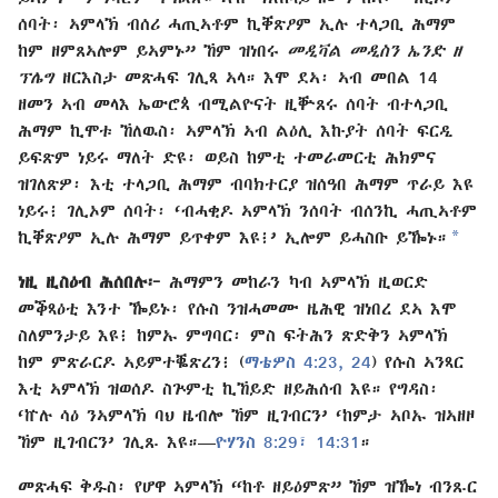
ሰባት፡ ኣምላኽ ብሰሪ ሓጢኣቶም ኪቐጽዖም ኢሉ ተላጋቢ ሕማም
ከም ዘምጸኣሎም ይኣምኑ” ኸም ዝነበሩ
መዲቫል መዲስን ኤንድ ዘ
ፕሌግ
ዘርእስታ መጽሓፍ ገሊጻ ኣላ። እሞ ደኣ፡ ኣብ መበል 14
ዘመን ኣብ መላእ ኤውሮጳ ብሚልዮናት ዚቝጸሩ ሰባት ብተላጋቢ
ሕማም ኪሞቱ ኸለዉስ፡ ኣምላኽ ኣብ ልዕሊ እኩያት ሰባት ፍርዲ
ይፍጽም ነይሩ ማለት ድዩ፡ ወይስ ከምቲ ተመራመርቲ ሕክምና
ዝገለጽዎ፡ እቲ ተላጋቢ ሕማም ብባክተርያ ዝሰዓበ ሕማም ጥራይ እዩ
ነይሩ፧ ገሊኦም ሰባት፡ ‘ብሓቂዶ ኣምላኽ ንሰባት ብሰንኪ ሓጢኣቶም
a
ኪቐጽዖም ኢሉ ሕማም ይጥቀም እዩ፧’ ኢሎም ይሓስቡ ይዀኑ።
ነዚ ዚስዕብ ሕሰበሉ፦
ሕማምን መከራን ካብ ኣምላኽ ዚወርድ
መቕጻዕቲ እንተ ዀይኑ፡ የሱስ ንዝሓመሙ ዜሕዊ ዝነበረ ደኣ እሞ
ስለምንታይ እዩ፧ ከምኡ ምግባር፡ ምስ ፍትሕን ጽድቅን ኣምላኽ
ከም ምጽራርዶ ኣይምተቘጽረን፧ (
ማቴዎስ 4:23, 24
) የሱስ ኣንጻር
እቲ ኣምላኽ ዝወሰዶ ስጕምቲ ኪኸይድ ዘይሕሰብ እዩ። የግዳስ፡
‘ኵሉ ሳዕ ንኣምላኽ ባህ ዜብሎ ኸም ዚገብርን’ ‘ከምታ ኣቦኡ ዝኣዘዞ
ኸም ዚገብርን’ ገሊጹ እዩ።—
ዮሃንስ 8:29፣
14:31
።
መጽሓፍ ቅዱስ፡ የሆዋ ኣምላኽ “ከቶ ዘይዕምጽ” ኸም ዝዀነ ብንጹር