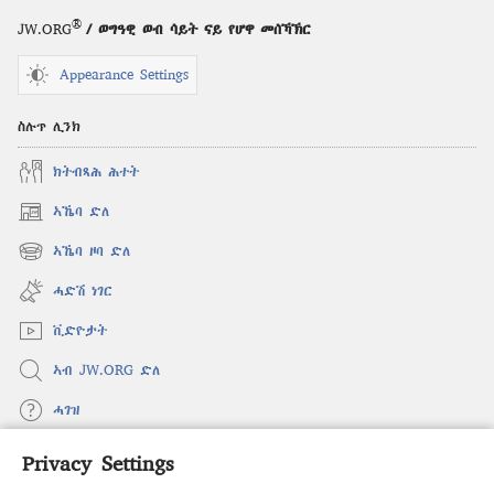
®
JW.ORG
/ ወግዓዊ ወብ ሳይት ናይ የሆዋ መሰኻኽር
Appearance Settings
ስሉጥ ሊንክ
ክትብጻሕ ሕተት
ኣኼባ ድለ
(opens
new
ኣኼባ ዞባ ድለ
(opens
window)
new
ሓድሽ ነገር
window)
ቪድዮታት
ኣብ JW.ORG ድለ
ሓገዝ
Privacy Settings
ወፈያ
(opens