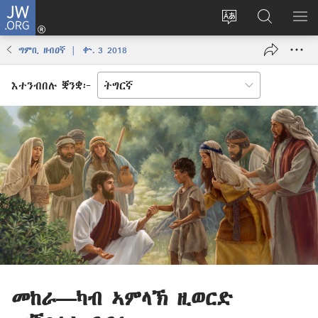
JW.ORG
እቶ
(opens
ቋንቋ
ኣብ
ዝር
new
ወብ
JW.ORG
ኣር
ግምቢ ዘብዐኛ | ቍ. 3 2018
window)
ሳይት
ድለ
ቀይር
እተንብበሉ ቛንቋ፦
መከራ—ካብ ኣምላኽ ዚወርድ