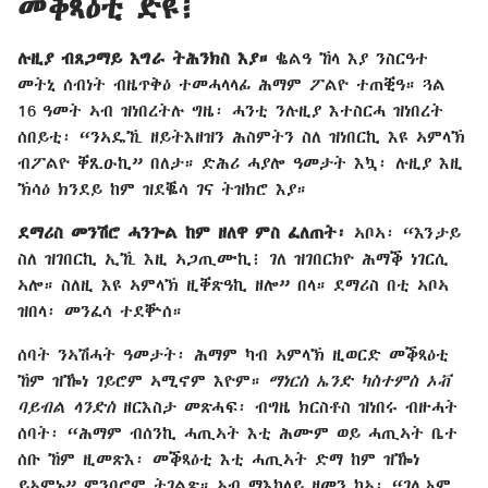
መቕጻዕቲ ድዩ፧
ሉዚያ ብጸጋማይ እግራ ትሕንክስ እያ።
ቈልዓ ኸላ እያ ንስርዓተ
መትኒ ሰብነት ብዜጥቅዕ ተመሓላላፊ ሕማም ፖልዮ ተጠቒዓ። ጓል
16 ዓመት ኣብ ዝነበረትሉ ግዜ፡ ሓንቲ ንሉዚያ እተስርሓ ዝነበረት
ሰበይቲ፡ “ንኣዴኺ ዘይትእዘዝን ሕስምትን ስለ ዝነበርኪ እዩ ኣምላኽ
ብፖልዮ ቐጺዑኪ” በለታ። ድሕሪ ሓያሎ ዓመታት እኳ፡ ሉዚያ እዚ
ኽሳዕ ክንደይ ከም ዝደቘሳ ገና ትዝክሮ እያ።
ደማሪስ መንሽሮ ሓንጐል ከም ዘለዋ ምስ ፈለጠት፡
ኣቦኣ፡ “እንታይ
ስለ ዝገበርኪ ኢኺ እዚ ኣጋጢሙኪ፧ ገለ ዝገበርክዮ ሕማቕ ነገርሲ
ኣሎ። ስለዚ እዩ ኣምላኽ ዚቐጽዓኪ ዘሎ” በላ። ደማሪስ በቲ ኣቦኣ
ዝበላ፡ መንፈሳ ተደቝሰ።
ሰባት ንኣሽሓት ዓመታት፡ ሕማም ካብ ኣምላኽ ዚወርድ መቕጻዕቲ
ኸም ዝዀነ ገይሮም ኣሚኖም እዮም።
ማነርስ ኤንድ ካስተምስ ኦቭ
ባይብል ላንድስ
ዘርእስታ መጽሓፍ፡ ብግዜ ክርስቶስ ዝነበሩ ብዙሓት
ሰባት፡ “ሕማም ብሰንኪ ሓጢኣት እቲ ሕሙም ወይ ሓጢኣት ቤተ
ሰቡ ኸም ዚመጽእ፡ መቕጻዕቲ እቲ ሓጢኣት ድማ ከም ዝዀነ
ይኣምኑ” ምንባሮም ትገልጽ። ኣብ ማእከላይ ዘመን ከኣ፡ “ገሊኦም