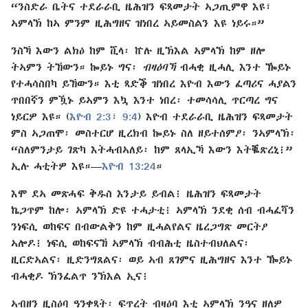
“ንስድራ ቤትና ተደራራቢ ዜሕዝን ፍጻመታት ኣጋጢምዋ እዩ፣
ኣምላኽ ከኣ ምንም ዚሕግዘና ዝነበረ ኣይመስልን እዩ ነይሩ።”
ንስኻ እውን ልክዕ ከም ሺላ፡ ኵሉ ዚኽእል ኣምላኽ ከም ዘሎ
ትኣምን ትኸውን። ኰይኑ ግና፡
ብዛዕባኻ
ብሓቂ ዚሓሊ እንተ ዀይኑ
የተሓሳስበካ ይኸውን። እቲ ጻድቕ ዝነበረ እዮብ እውን ፈጣሪና ሓያልን
ጥበበኛን ምዃኑ ይኣምን እኳ እንተ ነበረ፡ ተመሳሳሊ ጥርጣረ ግና
ነይርዎ እዩ። (
እዮብ 2:3፣
9:4
) እዮብ ተደራራቢ ዜሕዝን ፍጻመታት
ምስ ኣጋጠሞ፡ መስተርሆ ዚረክብ ኰይኑ ስለ ዘይተሰምዖ፡ ንኣምላኽ፡
“ስለምንታይ ገጽካ እትሓብኣለይ፡ ከም ጸላኢኻ እውን እትቘጽረኒ፧”
ኢሉ ሓቲትዎ እዩ።—
እዮብ 13:24
።
እሞ ደኣ መጽሓፍ ቅዱስ እንታይ ይብል፧ ዜሕዝን ፍጻመታት
ኬጋጥም ከሎ፡ ኣምላኽ ድዩ ተሓታቲ፧ ኣምላኽ ንደቂ ሰብ ብሓፈሻን
ንነፍሲ ወከፍና በብውልቅን ከም ዚሓልየልና ዜረጋግጽ መርትዖ
ኣሎዶ፧ ነፍሲ ወከፍናኸ ኣምላኽ ብብሕቲ ዜስተብህለልና፡
ዚርድኣልና፡ ዚድንግጸልና፡ ወይ ኣብ ጸገምና ዚሕግዘና እንተ ዀይኑ
ብሓቂዶ ኽንፈልጥ ንኽእል ኢና፧
ኣብዘን ዚስዕባ ዓንቀጻት፡ ፍጥረት ብዛዕባ እቲ ኣምላኽ ንዓና ዘለዎ