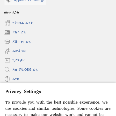
Appearance Settings
ስሉጥ ሊንክ
ክትብጻሕ ሕተት
ኣኼባ ድለ
(opens
new
ኣኼባ ዞባ ድለ
(opens
window)
new
ሓድሽ ነገር
window)
ቪድዮታት
ኣብ JW.ORG ድለ
ሓገዝ
Privacy Settings
ወፈያ
(opens
new
To provide you with the best possible experience, we
window)
ቤተ መጻሕፍቲ ኢንተርነት ግምቢ ዘብዐኛ
use cookies and similar technologies. Some cookies are
(opens
new
necessary to make our website work and cannot be