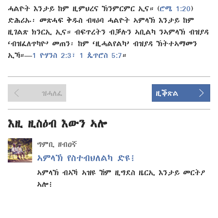
ሓልዮት እንታይ ከም ዚምህረና ኽንምርምር ኢና። (
ሮሜ 1:20
)
ድሕሪኡ፡ መጽሓፍ ቅዱስ ብዛዕባ ሓልዮት ኣምላኽ እንታይ ከም
ዚገልጽ ክንርኢ ኢና። ብፍጥረትን ብቓሉን ኣቢልካ ንኣምላኽ ብዝያዳ
‘ብዝፈለጥካዮ’ መጠን፡ ከም ‘ዚሓልየልካ’ ብዝያዳ ኽትተኣማመን
ኢኻ።—
1 ዮሃንስ 2:3፣
1 ጴጥሮስ 5:7
።
ዝሓለፈ
ዚቕጽል
እዚ ዚስዕብ እውን ኣሎ
ግምቢ ዘብዐኛ
ኣምላኽ የስተብህለልካ ድዩ፧
ኣምላኽ ብኣኻ ኣዝዩ ኸም ዚግደስ ዜርኢ እንታይ መርትዖ
ኣሎ፧