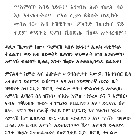
“‘ኣምላኽ ኣበይ ነይሩ፧’ እትብል ሕቶ ብዙሕ ሳዕ
እያ እትሕተት።”—ርእሰ ሊቃነ ጳጳሳት በነዲክት
መበል 16፡ ኣብ ኦሽዊትዝ፡ ፖላንድ ንዚርከብ ናይ
ቀደም መዳጐኒ ደምበ ኺበጽሑ ኸለዉ እተዛረብዎ።
ሓደጋ ኼጋጥም ከሎ፡ ‘ኣምላኽ ኣበይ ነይሩ፧’ ኢልካ ሓቲትካዶ
ትፈልጥ፧ ወይ ኣብ ህይወትካ ዜሕዝን ፍጻመታት ምስ ኣጋጠመካ፡
ኣምላኽ ብዛዕባኻ ዚሓሊ እንተ ዀይኑ ኣተሓሳሲቡካዶ ይፈልጥ፧
ምናልባት ከምቲ ኣብ ሕቡራት መንግስትታት ኣመሪካ ንእትነብር ሺላ
እተሰምዓ ይስምዓካ ይኸውን። እዛ ኣብ ሃይማኖተኛ ስድራ ቤት
ዝዓበየት ሰብ እዚኣ ኸምዚ ትብል፦ “ካብ ቍልዕነተይ ኣትሒዘ፡
ኣምላኽ ፈጣሪና ስለ ዝዀነ፡ ብእኡ እምሰጥ ነይረ። ይኹን እምበር፡
ናብኡ ዝቐረብኩ ዀይኑ ተሰሚዑኒ ኣይፈልጥን እዩ። ይርእየኒ ኸም
ዘሎ፡ ግናኸ ኻብ ርሑቕ ጥራይ ከም ዚርእየኒ እየ ዝሓስብ ነይረ።
ኣምላኽ ከም ዚጸልኣኒ ገይረ ሓሲበ ኣይፈልጥን እየ፣ ግናኸ፡ ብዛዕባይ
ይሓሊ እዩ ዚብል እምነት ኣይነበረንን።” ሺላ፡ ኣምላኽ ይሓልየላ
እንተ ዀይኑ እተጠራጠረት ስለምንታይ እያ፧ ከምዚ ትብል፦