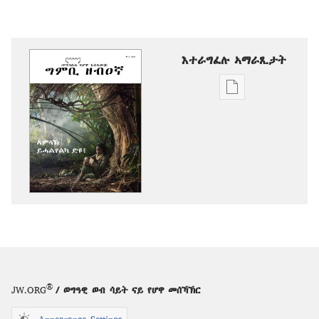
እተራግፈሉ ኣማራጺታት
ዲጂታዊ
ሕታማት
ንምርጋፍ
ዚኸውን
ኣማራጺታት
ግምቢ
ዘብዐኛ
ኣምላኽ
ይሓልየልካ
ድዩ፧
®
JW.ORG
/ ወግዓዊ ወብ ሳይት ናይ የሆዋ መሰኻኽር