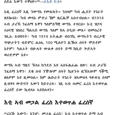
ሰይፊ እውን ተዋህቦ።”—
ራእይ 6:4
።
እዚ ፈረሰኛ እዚ ንውግእ የመልክት። ንሰላም ካብ ሒደት ሃገራት
ዘይኰነስ፡ ካብ መላእ ምድሪ ኸም ዜርሕቓ ኣስተብህል። ብ1914
ኣብ ታሪኽ ንፈለማ እዋን ዓለምለኻዊ ውግእ ተባርዐ። እቲ ዝያዳ
ኣዕናዊ ዝነበረ ኻልኣይ ውግእ ዓለም ከኣ ስዒቡ መጸ። ብመሰረት
ገሊኡ ጸብጻባት፡ ካብ 1914 ኣትሒዙ ብሰንኪ ውግኣትን ብረታዊ
ግጭታትን ብድምር ልዕሊ 100 ሚልዮን ዚዀኑ ሰባት ሞይቶም
እዮም! ካልኦት ብዙሓት ውልቀ ሰባት ድማ ከቢድ ጕድኣት
ወሪድዎም እዩ።
ውግእ ኣብ ግዜና ኽሳዕ ክንደይ እዩ ኣስፋሕፊሑ ዘሎ፧ ኣብ ታሪኽ
ንፈለማ እዋን፡ ደቂ ሰብ ንዅሎም ሰባት ኬጽንቱ ዜኽእሎም ዓቕሚ
ዘለዎም እዩ ዚመስል። ከም ሕቡራት ሃገራት ዝኣመሰላ ዓቀብቲ ሰላም
ዚብሃላ ውድባት እውን ከይተረፋ፡ ነዚ ኣብ ሓመር ፈረስ እተወጥሐ
ፈረሰኛ ደው ኬብላኦ ኣይከኣላን።
እቲ ኣብ መጋል ፈረስ እተወጥሐ ፈረሰኛ
“ረኣኹ እውን፡ እንሆ፡ መጋል ፈረስ፣ እቲ እተወጥሖ ድማ ኣብ