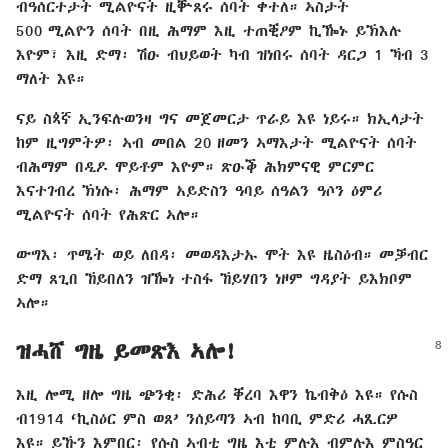
ብዓሰርተታት ሚልዮናት ዚቝጸሩ ሰባት ቀተለ። ኣስታት
500 ሚልዮን ሰባት በዚ ሕማም እዚ ተጠቒዖም ኪዀኑ ይኽእሉ
እዮም፣ እዚ ድማ፡ ሽዑ ብህይወት ካብ ዝነበሩ ሰባት ዳርጋ 1 ኻብ 3
ማለት እዩ።
ናይ ስጳኛ ኢንፍሉወንዛ ግና መጀመርታ ጥራይ እዩ ነይሩ። ክኢላታት
ከም ዚግምትዎ፡ ኣብ መበል 20 ዘመን ኣማእታት ሚልዮናት ሰባት
ብሕማም በዲዶ ሞይቶም እዮም። ጽዑቕ ሕክምናዊ ምርምር
እናተገብረ ኽነሱ፡ ሕማም አይድስን ዓባይ ሰዓልን ዓሶን ዕምሪ
ሚልዮናት ሰባት የሕጽር ኣሎ።
ውግእ፡ ጥሜት ወይ ለበዳ፡ መወዳእታኡ ሞት እዩ ዜስዕብ። መቓብር
ድማ ጸጊበ ኸይበለን ዝዀነ ተስፋ ኸይሃበን ነዞም ግዳያት ይእክቦም
ኣሎ።
ዝሓሸ ግዜ ይመጽእ ኣሎ!
እዚ ሎሚ ዘሎ ግዜ ጭንቂ፡ ድሕሪ ቐረባ እዋን ኬብቅዕ እዩ። የሱስ
ብ1914 ‘ኪስዕር ምስ ወጸ’ ንሰይጣን ኣብ ከባቢ ምድሪ ሓጺርዎ
እዩ። ይኹን እምበር፡ የሱስ ኣብቲ ግዜ እቲ ምሉእ ብምሉእ ምስዓር