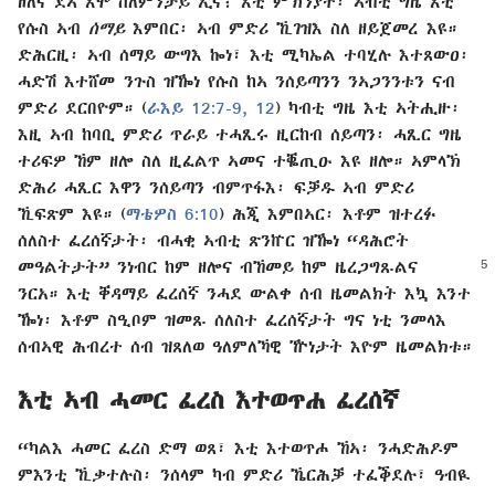
ዘለና ደኣ እሞ ስለምንታይ ኢና፧ እቲ ምኽንያት፡ ኣብቲ ግዜ እቲ
የሱስ ኣብ
ሰማይ
እምበር፡ ኣብ ምድሪ ኺገዝእ ስለ ዘይጀመረ እዩ።
ድሕርዚ፡ ኣብ ሰማይ ውግእ ኰነ፣ እቲ ሚካኤል ተባሂሉ እተጸውዐ፡
ሓድሽ እተሸመ ንጉስ ዝዀነ የሱስ ከኣ ንሰይጣንን ንኣጋንንቱን ናብ
ምድሪ ደርበዮም። (
ራእይ 12:7-9,
12
) ካብቲ ግዜ እቲ ኣትሒዙ፡
እዚ ኣብ ከባቢ ምድሪ ጥራይ ተሓጺሩ ዚርከብ ሰይጣን፡ ሓጺር ግዜ
ተሪፍዎ ኸም ዘሎ ስለ ዚፈልጥ ኣመና ተቘጢዑ እዩ ዘሎ። ኣምላኽ
ድሕሪ ሓጺር እዋን ንሰይጣን ብምጥፋእ፡ ፍቓዱ ኣብ ምድሪ
ኺፍጽም እዩ። (
ማቴዎስ 6:10
) ሕጂ እምበኣር፡ እቶም ዝተረፉ
ሰለስተ ፈረሰኛታት፡ ብሓቂ ኣብቲ ጽንኵር ዝዀነ “ዳሕሮት
መዓልትታት”
ንነብር ከም ዘሎና ብኸመይ ከም ዜረጋግጹልና
ንርአ። እቲ ቐዳማይ ፈረሰኛ ንሓደ ውልቀ ሰብ ዜመልክት እኳ እንተ
ዀነ፡ እቶም ስዒቦም ዝመጹ ሰለስተ ፈረሰኛታት ግና ነቲ ንመላእ
ሰብኣዊ ሕብረተ ሰብ ዝጸለወ ዓለምለኻዊ ዅነታት እዮም ዜመልክቱ።
እቲ ኣብ ሓመር ፈረስ እተወጥሐ ፈረሰኛ
“ካልእ ሓመር ፈረስ ድማ ወጸ፣ እቲ እተወጥሖ ኸኣ፡ ንሓድሕዶም
ምእንቲ ኺቃተሉስ፡ ንሰላም ካብ ምድሪ ኼርሕቓ ተፈቕደሉ፣ ዓብዪ