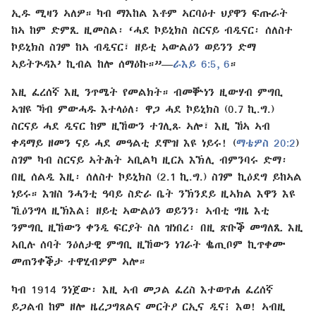
ኢዱ ሚዛን ኣለዎ። ካብ ማእከል እቶም ኣርባዕተ ህያዋን ፍጡራት
ከኣ ከም ድምጺ ዚመስል፡ ‘ሓደ ኮይኒክስ ስርናይ ብዲናር፡ ሰለስተ
ኮይኒክስ ስገም ከኣ ብዲናር፣ ዘይቲ ኣውልዕን ወይንን ድማ
ኣይትጕዳእ’ ኪብል ከሎ ሰማዕኩ።”—
ራእይ 6:5, 6
።
እዚ ፈረሰኛ እዚ ንጥሜት የመልክት። ብመቝነን ዚውሃብ ምግቢ
ኣዝዩ ኻብ ምውሓዱ እተላዕለ፡ ዋጋ ሓደ ኮይኒክስ (0.7 ኪ.ግ.)
ስርናይ ሓደ ዲናር ከም ዚኸውን ተገሊጹ ኣሎ፣ እዚ ኸኣ ኣብ
ቀዳማይ ዘመን ናይ ሓደ መዓልቲ ደሞዝ እዩ ነይሩ! (
ማቴዎስ 20:2
)
ስገም ካብ ስርናይ ኣትሕት ኣቢልካ ዚርአ እኽሊ ብምንባሩ ድማ፡
በዚ ሰልዲ እዚ፡ ሰለስተ ኮይኒክስ (2.1 ኪ.ግ.) ስገም ኪዕደግ ይከኣል
ነይሩ። እዝስ ንሓንቲ ዓባይ ስድራ ቤት ንኽንደይ ዚኣክል እዋን እዩ
ኺዕንግላ ዚኽእል፧ ዘይቲ ኣውልዕን ወይንን፡ ኣብቲ ግዜ እቲ
ንምግቢ ዚኸውን ቀንዲ ፍርያት ስለ ዝነበረ፡ በዚ ጽቡቕ መግለጺ እዚ
ኣቢሉ ሰባት ንዕለታዊ ምግቢ ዚኸውን ነገራት ቈጢቦም ኪጥቀሙ
መጠንቀቕታ ተዋሂብዎም ኣሎ።
ካብ 1914 ንነጀው፡ እዚ ኣብ መጋል ፈረስ እተወጥሐ ፈረሰኛ
ይጋልብ ከም ዘሎ ዜረጋግጸልና መርትዖ ርኢና ዲና፧ እወ! ኣብዚ