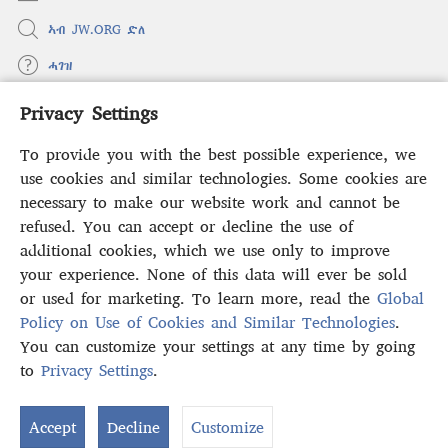
ኣብ JW.ORG ድለ
ሓገዝ
Privacy Settings
ወፈያ
(opens
new
To provide you with the best possible experience, we
window)
ቤተ መጻሕፍቲ ኢንተርነት ግምቢ ዘብዐኛ
use cookies and similar technologies. Some cookies are
(opens
new
necessary to make our website work and cannot be
®
JW Hub
window)
refused. You can accept or decline the use of
(opens
new
additional cookies, which we use only to improve
ኣፕሊኬሽን
JW Library
window)
your experience. None of this data will ever be sold
or used for marketing. To learn more, read the
Global
Policy on Use of Cookies and Similar Technologies
.
You can customize your settings at any time by going
Copyright
© 2026 Watch Tower Bible and Tract Society of Pennsylvania.
to
Privacy Settings
.
S
ውዕል ኣጠቓቕማ
|
ፖሊሲ ምስጢራውነት
|
PRIVACY SETTINGS
Ta
Accept
Decline
Customize
of