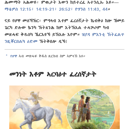
ሕሙማት ኣሕውዩ፡ ምዉታት እውን ከይተረፈ ኣተንሲኡ እዩ።—
ማቴዎስ 12:15፣
14:19-21፣
26:52፣
ዮሃንስ 11:43, 44
።
ናይ የሆዋ መሰኻኽር፡ ምግላብ እቶም ፈረሰኛታት ኬብቅዕ ከሎ ኸመይ
ጌርካ ድሉው ኴንካ ኽትጸንሕ ከም እትኽእል ተሓጒሶም ካብ
መጽሓፍ ቅዱስካ ኼርእዩኻ ይኽእሉ እዮም።
ዝያዳ ምእንቲ ኽትፈልጥ
ንዚቐርበልካ ዕድመ
ኽትቅበሎ ዲኻ፧
a
የሆዋ
ኣብ መጽሓፍ ቅዱስ ዚርከብ ስም ኣምላኽ እዩ።
መንነት እቶም ኣርባዕተ ፈረሰኛታት