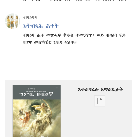
ብዛዕባና
ክትብጻሕ ሕተት
ብዛዕባ ሕቶ መጽሓፍ ቅዱስ ተመያየጥ፡ ወይ ብዛዕባ ናይ
የሆዋ መሰኻኽር ዝያዳ ፍለጥ።
እተራግፈሉ ኣማራጺታት
ዲጂታዊ
ሕታማት
ንምርጋፍ
ዚኸውን
ኣማራጺታት