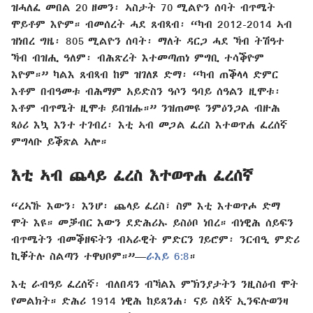
ዝሓለፈ መበል 20 ዘመን፡ ኣስታት 70 ሚልዮን ሰባት ብጥሜት
ሞይቶም እዮም። ብመሰረት ሓደ ጸብጻብ፡ “ካብ 2012-2014 ኣብ
ዝነበረ ግዜ፡ 805 ሚልዮን ሰባት፡ ማለት ዳርጋ ሓደ ኻብ ትሽዓተ
ኻብ ብዝሒ ዓለም፡ ብሕጽረት እተመጣጠነ ምግቢ ተሳቕዮም
እዮም።” ካልእ ጸብጻብ ከም ዝገለጾ ድማ፡ “ካብ ጠቕላላ ድምር
እቶም በብዓመቱ ብሕማም አይድስን ዓሶን ዓባይ ሰዓልን ዚሞቱ፡
እቶም ብጥሜት ዚሞቱ ይበዝሑ።” ንዝጠመዩ ንምዕንጋል ብዙሕ
ጻዕሪ እኳ እንተ ተገብረ፡ እቲ ኣብ መጋል ፈረስ እተወጥሐ ፈረሰኛ
ምግላቡ ይቕጽል ኣሎ።
እቲ ኣብ ጨላይ ፈረስ እተወጥሐ ፈረሰኛ
“ረኣኹ እውን፡ እንሆ፡ ጨላይ ፈረስ፣ ስም እቲ እተወጥሖ ድማ
ሞት እዩ። መቓብር እውን ደድሕሪኡ ይስዕቦ ነበረ። ብነዊሕ ሰይፍን
ብጥሜትን ብመቕዘፍትን ብኣራዊት ምድርን ገይሮም፡ ንርብዒ ምድሪ
ኪቐትሉ ስልጣን ተዋህቦም።”—
ራእይ 6:8
።
እቲ ራብዓይ ፈረሰኛ፡ ብለበዳን ብኻልእ ምኽንያታትን ንዚስዕብ ሞት
የመልክት። ድሕሪ 1914 ነዊሕ ከይጸንሐ፡ ናይ ስጳኛ ኢንፍሉወንዛ