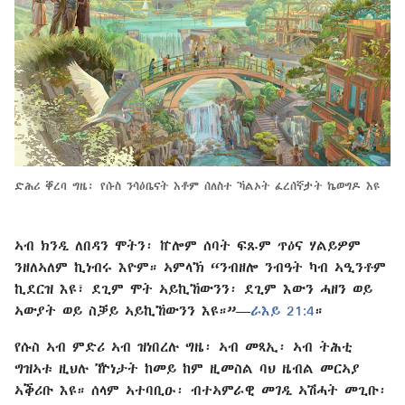
ድሕሪ ቐረባ ግዜ፡ የሱስ ንሳዕቤናት እቶም ሰለስተ ኻልኦት ፈረሰኛታት ኬወግዶ እዩ
ኣብ ክንዲ ለበዳን ሞትን፡ ኵሎም ሰባት ፍጹም ጥዕና ሃልይዎም
ንዘለኣለም ኪነብሩ እዮም። ኣምላኽ “ንብዘሎ ንብዓት ካብ ኣዒንቶም
ኪደርዝ እዩ፣ ደጊም ሞት ኣይኪኸውንን፡ ደጊም እውን ሓዘን ወይ
ኣውያት ወይ ስቓይ ኣይኪኸውንን እዩ።”—
ራእይ 21:4
።
የሱስ ኣብ ምድሪ ኣብ ዝነበረሉ ግዜ፡ ኣብ መጻኢ፡ ኣብ ትሕቲ
ግዝኣቱ ዚህሉ ዅነታት ከመይ ከም ዚመስል ባህ ዜብል መርኣያ
ኣቕሪቡ እዩ። ሰላም ኣተባቢዑ፡ ብተኣምራዊ መገዲ ኣሽሓት መጊቡ፡