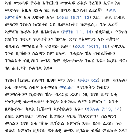
ኣብ መጽሓፍ ቅዱስ እትርከብ መጽሓፍ ራእይ ንረኽቦ ኢና። እዛ
መጽሓፍ እዚኣ ጸኒሓ ነዚ ኣብ ሰማይ ዚጋልብ ፈረሰኛ፡ “
ቃል
ኣምላኽ
” ኢላ ጸዊዓቶ ኣላ። (
ራእይ 19:11-13
) እዚ፡ ቃል ዚብል
መዓርግ ንየሱስ ክርስቶስ እዩ ዜመልክት፣ ከመይሲ፡ ንሱ ኣፈኛ
ኣምላኽ ኰይኑ እዩ ዜገልግል። (
ዮሃንስ 1:1,
14
) ብዘይካዚ፡ “ንጉሰ
ነገስትን ጐይታ ጐይተትን” ከምኡ ድማ “እሙንን ናይ ሓቅን”
ብዚብል መግለጺታት ተጸዊዑ ኣሎ። (
ራእይ 19:11,
16
) ተዋጋኢ
ንጉስ ኪኸውን ስልጣን ከም ዘለዎ፡ ንሓይሉ ኸኣ ብብልሹውን
ንኻልኦት ብዚሃስን መገዲ ኸም ዘይጥቀመሉ ንጹር እዩ። ኰይኑ ግና፡
ገለ ሕቶታት ይልዓል እዩ።
ንየሱስ ኪስዕር ስልጣን ዚህቦ መን እዩ፧ (
ራእይ 6:2
) ነብዪ ዳንኤል፡
እቲ ብ“ወዲ ሰብ” እተመሰለ
መሲሕ
፡ “ግዝኣትን ክብርን
መንግስትን” ኪውሃቦ ኸሎ ብራእይ ረኣየ፣ ነዚ ዝሃቦ ድማ እቲ
a
“ጥንታዊ ዝመዓልቱ” ተባሂሉ እተገልጸ የሆዋ ኣምላኽ
እንተ
ዘይኰይኑ፡ ካልእ ኪኸውን ኣይክእልን እዩ። (
ዳንኤል 7:13, 14
)
ስለዚ እምበኣር፡ ንየሱስ ኪገዝእን ፍርዲ ኺፍጽምን፡ ስልጣንን
መሰልን ዝሃቦ እቲ ዅሉ ዚኽእል ኣምላኽ እዩ። ጻዕዳ ፈረስ፡ ነቲ
ብወዲ ኣምላኽ ዚካየድ ፍትሓዊ ውግእ ዚገልጽ ብቑዕ ምልክት እዩ፣