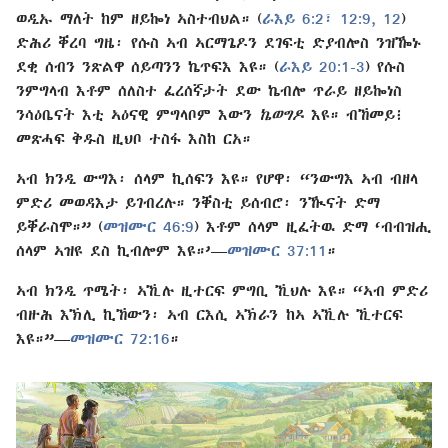
ወዲኡ ማለት ከም ዘይኰነ ኣስተብህል። (
ራእይ 6:2፣
12:9,
12
)
ድሕሪ ቐረባ ግዜ፡ የሱስ ኣብ ኣርማጌዶን ደገፍቲ ድያብሎስ ንዝዀኑ
ደቂ ሰብን ንጽልዋ ሰይጣንን ኬጥፍእ እዩ። (
ራእይ 20:1-3
) የሱስ
ንምግላብ እቶም ሰለስተ ፈረሰኛታት ደው ኬብሎ ጥራይ ዘይኰነስ
ንሳዕቤናት እቲ ኣዕናዊ ምግላቦም እውን
ኬወግዶ
እዩ። ብኸመይ፧
መጽሓፍ ቅዱስ ዚህቦ ተስፋ እስከ ርአ።
ኣብ ክንዲ ውግእ፡ ሰላም ኪሰፍን እዩ። የሆዋ፡ “ንውግእ ኣብ ብዘላ
ምድሪ መወዳእታ ይገብረሉ። ንቐስቲ ይሰብሮ፡ ንዂናት ድማ
ይቐራስሞ።” (
መዝሙር 46:9
) እቶም ሰላም ዚፈትዉ ድማ ‘ብብዝሒ
ሰላም ኣዝዩ ደስ ኪብሎም እዩ።’—
መዝሙር 37:11
።
ኣብ ክንዲ ጥሜት፡ ኣኺሉ ዚተርፍ ምግቢ ኺህሉ እዩ። “ኣብ ምድሪ
ብዙሕ እኽሊ ኪኸውን፡ ኣብ ርእሲ ኣኽራን ከኣ ኣኺሉ ኺተርፍ
እዩ።”—
መዝሙር 72:16
።