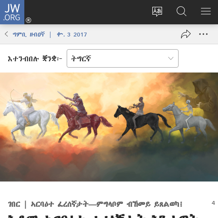
JW.ORG
እቶ
(opens
ቋንቋ
ኣብ
ዝር
new
ወብ
JW.ORG
ኣር
ግምቢ ዘብዐኛ | ቍ. 3 2017
window)
ሳይት
ድለ
ቀይር
እተንብበሉ ቛንቋ፦
ገበር | ኣርባዕተ ፈረሰኛታት​—ምግላቦም ብኸመይ ይጸልወካ፧