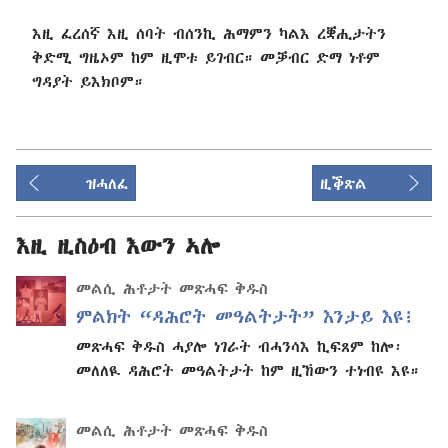
እዚ ፈረሰኛ እዚ ሰባት ብሰንኪ ሕማምን ካልእ ረቛሒታትን
ቅድሚ ግዜኦም ከም ዚሞቱ ይገብር። መቓብር ድማ ነቶም
ግዳያት ይእክቦም።
ዝሓለፈ
ዚቕጽል
እዚ ዚስዕብ እውን ኣሎ
መልሲ ሕቶታት መጽሓፍ ቅዱስ
ምልክት “ዳሕሮት መዓልትታት” እንታይ እዩ፧
መጽሓፍ ቅዱስ ሓያሎ ነገራት ብሓንሳእ ኪፍጸም ከሎ፡
መለለዪ ዳሕሮት መዓልትታት ከም ዚኸውን ተነብዩ እዩ።
መልሲ ሕቶታት መጽሓፍ ቅዱስ