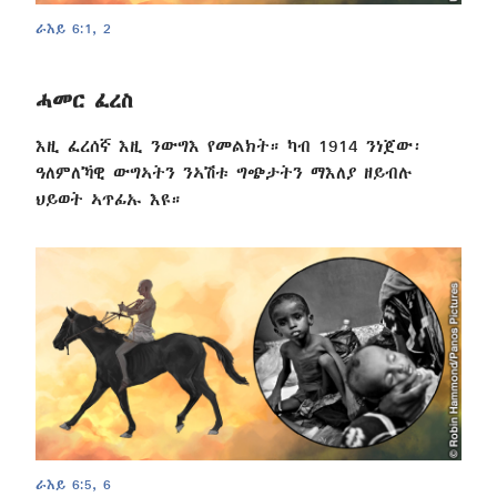
ራእይ 6:1, 2
ሓመር ፈረስ
እዚ ፈረሰኛ እዚ ንውግእ የመልክት። ካብ 1914 ንነጀው፡
ዓለምለኻዊ ውግኣትን ንኣሽቱ ግጭታትን ማእለያ ዘይብሉ
ህይወት ኣጥፊኡ እዩ።
ራእይ 6:5, 6