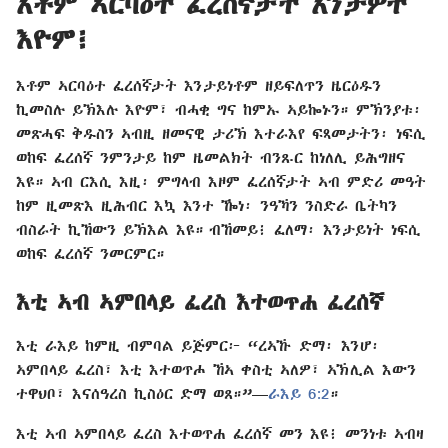
እቶም ኣርባዕተ ፈረሰኛታት እንታዎት
እዮም፧
እቶም ኣርባዕተ ፈረሰኛታት እንታይነቶም ዘይፍለጥን ዜርዕዱን
ኪመስሉ ይኽእሉ እዮም፣ ብሓቂ ግና ከምኡ ኣይኰኑን። ምኽንያቱ፡
መጽሓፍ ቅዱስን ኣብዚ ዘመናዊ ታሪኽ እተራእየ ፍጻመታትን፡ ነፍሲ
ወከፍ ፈረሰኛ ንምንታይ ከም ዜመልክት ብንጹር ከነለሊ ይሕግዘና
እዩ። ኣብ ርእሲ እዚ፡ ምግላብ እዞም ፈረሰኛታት ኣብ ምድሪ መዓት
ከም ዚመጽእ ዚሕብር እኳ እንተ ዀነ፡ ንዓኻን ንስድራ ቤትካን
ብስራት ኪኸውን ይኽእል እዩ። ብኸመይ፧ ፈለማ፡ እንታይነት ነፍሲ
ወከፍ ፈረሰኛ ንመርምር።
እቲ ኣብ ኣምበላይ ፈረስ እተወጥሐ ፈረሰኛ
እቲ ራእይ ከምዚ ብምባል ይጅምር፦ “ረኣኹ ድማ፡ እንሆ፡
ኣምበላይ ፈረስ፣ እቲ እተወጥሖ ኸኣ ቀስቲ ኣለዎ፣ ኣኽሊል እውን
ተዋህቦ፣ እናሰዓረስ ኪስዕር ድማ ወጸ።”—
ራእይ 6:2
።
እቲ ኣብ ኣምበላይ ፈረስ እተወጥሐ ፈረሰኛ መን እዩ፧ መንነቱ ኣብዛ