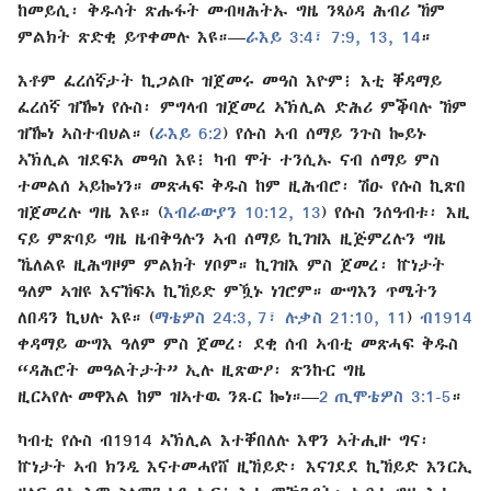
ከመይሲ፡ ቅዱሳት ጽሑፋት መብዛሕትኡ ግዜ ንጻዕዳ ሕብሪ ኸም
ምልክት ጽድቂ ይጥቀመሉ እዩ።—
ራእይ 3:4፣
7:9,
13, 14
።
እቶም ፈረሰኛታት ኪጋልቡ ዝጀመሩ መዓስ እዮም፧ እቲ ቐዳማይ
ፈረሰኛ ዝዀነ የሱስ፡ ምግላብ ዝጀመረ ኣኽሊል ድሕሪ ምቕባሉ ኸም
ዝዀነ ኣስተብህል። (
ራእይ 6:2
) የሱስ ኣብ ሰማይ ንጉስ ኰይኑ
ኣኽሊል ዝደፍአ መዓስ እዩ፧ ካብ ሞት ተንሲኡ ናብ ሰማይ ምስ
ተመልሰ ኣይኰነን። መጽሓፍ ቅዱስ ከም ዚሕብሮ፡ ሽዑ የሱስ ኪጽበ
ዝጀመረሉ ግዜ እዩ። (
እብራውያን 10:12, 13
) የሱስ ንሰዓብቱ፡ እዚ
ናይ ምጽባይ ግዜ ዜብቅዓሉን ኣብ ሰማይ ኪገዝእ ዚጅምረሉን ግዜ
ኼለልዩ ዚሕግዞም ምልክት ሃቦም። ኪገዝእ ምስ ጀመረ፡ ኵነታት
ዓለም ኣዝዩ እናኸፍአ ኪኸይድ ምዃኑ ነገሮም። ውግእን ጥሜትን
ለበዳን ኪህሉ እዩ። (
ማቴዎስ 24:3,
7፣
ሉቃስ 21:10, 11
)
ብ1914
ቀዳማይ ውግእ ዓለም ምስ ጀመረ፡ ደቂ ሰብ ኣብቲ መጽሓፍ ቅዱስ
“ዳሕሮት መዓልትታት” ኢሉ ዚጽውዖ፡ ጽንኩር ግዜ
ዚርኣየሉ መዋእል ከም ዝኣተዉ ንጹር ኰነ።—
2 ጢሞቴዎስ 3:1-5
።
ካብቲ የሱስ ብ1914 ኣኽሊል እተቐበለሉ እዋን ኣትሒዙ ግና፡
ኵነታት ኣብ ክንዲ እናተመሓየሸ ዚኸይድ፡ እናገደደ ኪኸይድ እንርኢ