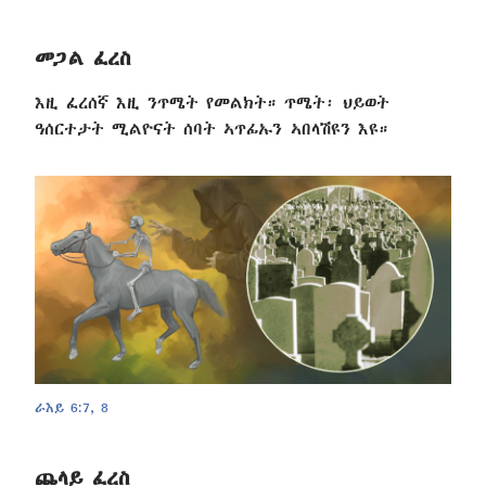
መጋል ፈረስ
እዚ ፈረሰኛ እዚ ንጥሜት የመልክት። ጥሜት፡ ህይወት
ዓሰርተታት ሚልዮናት ሰባት ኣጥፊኡን ኣበላሽዩን እዩ።
ራእይ 6:7, 8
ጨላይ ፈረስ