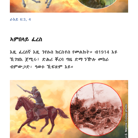
ራእይ 6:3, 4
ኣምበላይ ፈረስ
እዚ ፈረሰኛ እዚ ንየሱስ ክርስቶስ የመልክት። ብ1914 እዩ
ኺገዝእ ጀሚሩ፣ ድሕሪ ቐረባ ግዜ ድማ ንዅሉ መከራ
ብምውጋድ፡ ዓወቱ ኺፍጽም እዩ።