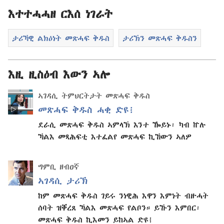
እተተሓሓዘ ርእሰ ነገራት
ታሪኻዊ ልክዕነት መጽሓፍ ቅዱስ
ታሪኽን መጽሓፍ ቅዱስን
እዚ ዚስዕብ እውን ኣሎ
ኣገዳሲ ትምህርትታት መጽሓፍ ቅዱስ
መጽሓፍ ቅዱስ ሓቂ ድዩ፧
ደራሲ መጽሓፍ ቅዱስ ኣምላኽ እንተ ዀይኑ፡ ካብ ኵሉ
ኻልእ መጻሕፍቲ እተፈልየ መጽሓፍ ኪኸውን ኣለዎ
ግምቢ ዘብዐኛ
ኣገዳሲ ታሪኽ
ከም መጽሓፍ ቅዱስ ገይሩ ንነዊሕ እዋን እምነት ብዙሓት
ሰባት ዝቐረጸ ኻልእ መጽሓፍ የልቦን። ይኹን እምበር፡
መጽሓፍ ቅዱስ ኪእመን ይከኣል ድዩ፧