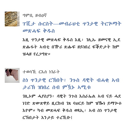
ግምቢ ዘብዐኛ
ፐሺታ ሱርስት—መብራህቲ ጥንታዊ ትርጕማት
መጽሓፍ ቅዱስ
እዚ ጥንታዊ መጽሓፍ ቅዱስ እዚ፡ ገሊኡ ዘመናዊ ኢደ
ጽሑፋት ኣብቲ በዅሪ ጽሑፍ ዘይነበረ ፍቕድታት ከም
ዝሓዘ የረጋግጽ።
ተወሳኺ ርእሰ ነገራት
ስነ ጥንታዊ ርኽበት፡ ንጉስ ዳዊት ብሓቂ ኣብ
ታሪኽ ዝነበረ ሰብ ምዃኑ ኣሚቱ
ገሊኦም ሓያስያን፡ ዳዊት ንጉስ እስራኤል ኣብ ናይ ሓደ
ነገድ ጽውጽዋይ ዚርከብ ገጸ ባህርይ ከም ዝዀነ ይማጐቱ
እዮም። ካብ መጽሓፍ ቅዱስ ወጻኢ፡ ኣብ ስነ ጥንታዊ
ርኽበታት እንታይ ተረኺቡ፧