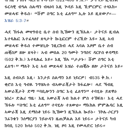
ፋርሳዊ ብዓል ስልጣን ብዛዕባ እዚ ጕዳይ እዚ ኺምርምር ተላእከ።
መጽሓፍ ቅዱስ፡ “ሹም ስግር እቲ ፈለግ” ኢሉ እዩ ዚጽውዖ።—
እዝራ 5:3-7
።
ሓደ ኽፋል መዛግብቲ ቤተ ሰብ ኪኸውን ዚኽእል፡ ታትናይ ዚብል
እተጻሕፎ እተፈላለየ ጽላታት ኲኒፎርም ተረኺቡ እዩ። እዚ ኣብ
መጽሓፍ ቅዱስ ተመዝጊቡ ንዚርከብ ሓደ ኣባል እዞም ቤተ ሰብ
ጠቒስዎ ዘሎ ጽላት፡ ኣብ መበል 20 ዓመት ንግስና ዳርዮስ ቀዳማይ
(502 ቅ.ክ.) እተጻሕፈ እዩ። እዚ ኸኣ “ታታኑ፡ ሹም ስግር እቲ
ፈለግ፡” ማለት እቲ ኣብ መጽሓፍ እዝራ ተጠቒሱ ዘሎ ታትናይ እዩ።
እዚ ሰብኣይ እዚ፡ እንታይ ስልጣን እዩ ነይርዎ፧ ብ535 ቅ.ክ.፡
ቂሮስ እቲ ዓብዪ ንግዝኣቱ ብኣውራጃታት ከፋፈሎ፣ ሓደ ኻብዚ
ኣውራጃታት ድማ “ባቢሎንን ስግር እቲ ፈለግን” ተባሂሉ ይጽዋዕ
ነበረ። ድሕሪ ግዜ፡ እዚ ኣውራጃ ኣብ ክልተ ምስ ተኸፍለ፡ እቲ ሓደ
ኽፋሉ “ስግር እቲ ፈለግ” ተባሂሉ ተጸውዐ። ማእከል ምምሕዳር እዚ
ኣውራጃ እዚ ደማስቆ ነይሩ ኪኸውን ዚኽእል ኰይኑ፡ ንኮሌ-ሶርያን
ንፊንቄን ንሰማርያን ንይሁዳን ዜጠቓልል እዩ ነይሩ። ታትናይ ካብ
ከባቢ 520 ክሳዕ 502 ቅ.ክ. ነዚ ዞባ እዚ የመሓድር ነይሩ።