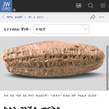
JW.ORG
እቶ
(opens
ቋንቋ
ኣብ
ዝር
new
ወብ
JW.ORG
ኣር
ግምቢ ዘብዐኛ | ቍ. 3 2017
window)
ሳይት
ድለ
ቀይር
እተንብበሉ ቛንቋ፦
ኣብ ሓደ ጫፍ እዚ ጽላት ኲኒፎርም፡ “ታታኑ” ዚብል ስም ተጻሒፉ ይርከብ