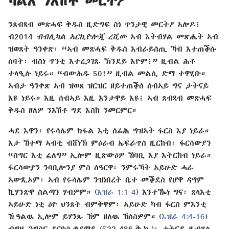
ካልእ ንእሽቶ መርትዖ
ንጸብጻብ መጽሓፍ ቅዱስ ዚድግፍ ስነ ጥንታዊ መርትዖ ኣሎዶ፧
ብ2014
ብብሊካል ኣርኪዮሎጂ ረቪው
ኣብ እትብሃል መጽሔት ኣብ
ዝወጸት ዓንቀጽ፡ “ኣብ መጽሓፍ ቅዱስ እብራይስጢ ኻብ እተጠቕሱ
ሰባት፡ ብስነ ጥንቲ እተረጋገጹ ኽንደይ እዮም፧” ዚብል ሕቶ
ተላዒሉ ነይሩ። “ብውሕዱ 50!” ዚብል መልሲ ድማ ተዋሂቡ።
ኣብታ ዓንቀጽ ኣብ ዝወጸ ዝርዝር ዘይተጠቕሰ ሰብኣይ ግና ታትናይ
እዩ ነይሩ። እዚ ሰብኣይ እዚ እንታዋይ እዩ፧ ኣብ ጸብጻብ መጽሓፍ
ቅዱስ ዘለዎ ንእሽቶ ግደ እስከ ንመርምር።
ሓደ እዋን፡ የሩሳሌም ክፋል እቲ ሰፊሕ ግዝኣት ፋርስ እያ ነይራ።
እታ ኸተማ ኣብቲ ብሸነኽ ምዕራብ ኤፍራጥስ ዚርከብ፡ ፋርሳውያን
“ስግር እቲ ፈለግ” ኢሎም ዚጽውዕዎ ኸባቢ እያ እትርከብ ነይራ።
ፋርሳውያን ንባቢሎንያ ምስ ሰዓርዋ፡ ንምሩኻት ኣይሁድ ሓራ
ኣውጺኦም፡ ኣብ የሩሳሌም ንዝነበረት ቤተ መቕደስ የሆዋ ዳግም
ኪሃንጽዋ ስልጣን ሃብዎም። (
እዝራ 1:1-4
) እንተዀነ ግና፡ ጸላእቲ
ኣይሁድ ነቲ ዕዮ ህንጸት ብምቅዋም፡ ኣይሁድ ካብ ፋርስ ምእንቲ
ኺዓልዉ ኢሎም ይሃንጹ ኸም ዘለዉ ኸሰስዎም። (
እዝራ 4:4-16
)
ብግዜ ንግስና ዳርዮስ ቀዳማይ (522-486 ቅ.ክ.)፡ ታትናይ ዚብሃል