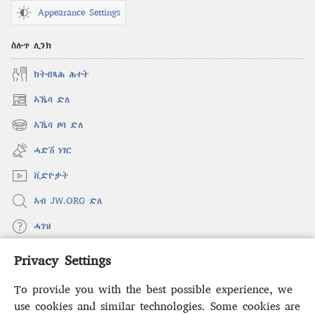
Appearance Settings
ስሉጥ ሊንክ
ክትብጻሕ ሕተት
ኣኼባ ድለ
(opens
new
ኣኼባ ዞባ ድለ
(opens
window)
new
ሓድሽ ነገር
window)
ቪድዮታት
ኣብ JW.ORG ድለ
ሓገዝ
Privacy Settings
ወፈያ
(opens
new
To provide you with the best possible experience, we
window)
ቤተ መጻሕፍቲ ኢንተርነት ግምቢ ዘብዐኛ
use cookies and similar technologies. Some cookies are
(opens