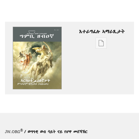
እተራግፈሉ ኣማራጺታት
ዲጂታዊ
ሕታማት
ንምርጋፍ
ዚኸውን
ኣማራጺታት
ግምቢ
ዘብዐኛ
ኣርባዕተ
ፈረሰኛታት
—
ምግላቦም
ብኸመይ
®
JW.ORG
/ ወግዓዊ ወብ ሳይት ናይ የሆዋ መሰኻኽር
ይጸልወካ፧