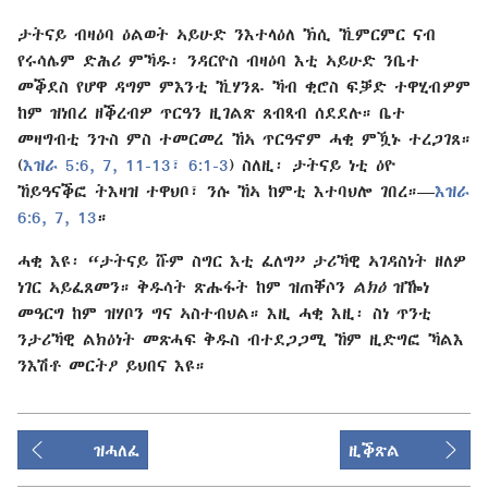
ታትናይ ብዛዕባ ዕልወት ኣይሁድ ንእተላዕለ ኽሲ ኺምርምር ናብ
የሩሳሌም ድሕሪ ምኻዱ፡ ንዳርዮስ ብዛዕባ እቲ ኣይሁድ ንቤተ
መቕደስ የሆዋ ዳግም ምእንቲ ኺሃንጹ ኻብ ቂሮስ ፍቓድ ተዋሂብዎም
ከም ዝነበረ ዘቕረብዎ ጥርዓን ዚገልጽ ጸብጻብ ሰደደሉ። ቤተ
መዛግብቲ ንጉስ ምስ ተመርመረ ኸኣ ጥርዓኖም ሓቂ ምዃኑ ተረጋገጸ።
(
እዝራ 5:6, 7,
11-13፣
6:1-3
) ስለዚ፡ ታትናይ ነቲ ዕዮ
ኸይዓናቕፎ ትእዛዝ ተዋህቦ፣ ንሱ ኸኣ ከምቲ እተባህሎ ገበረ።—
እዝራ
6:6, 7,
13
።
ሓቂ እዩ፡ “ታትናይ ሹም ስግር እቲ ፈለግ” ታሪኻዊ ኣገዳስነት ዘለዎ
ነገር ኣይፈጸመን። ቅዱሳት ጽሑፋት ከም ዝጠቐሶን
ልክዕ
ዝዀነ
መዓርግ ከም ዝሃቦን ግና ኣስተብህል። እዚ ሓቂ እዚ፡ ስነ ጥንቲ
ንታሪኻዊ ልክዕነት መጽሓፍ ቅዱስ ብተደጋጋሚ ኸም ዚድግፎ ኻልእ
ንእሽቶ መርትዖ ይህበና እዩ።
ዝሓለፈ
ዚቕጽል