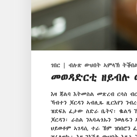
ገበር | ብሉጽ ውህበት ኣምላኽ ትቕበ
መወዳድርቲ ዘይብሉ 
እዛ ጃልባ እትመስል መጽረብ ርሳስ ብር
ኻብተን ጆርዳን ኣብሊጹ ዚርእየን ንብ
ዝደፍአ ፈታው ስድራ ቤትና፡ ቈልዓ ኸ
ጆርዳን፡ ራስል ንኣባሓጎኡን ንወለዱን 
ህይወቶም ኣገዳሲ ተራ ኸም ዝነበሮን ፈ
ዝፈለጥኩ፡ እዛ ንእሽቶ ውህበት እዚኣ 