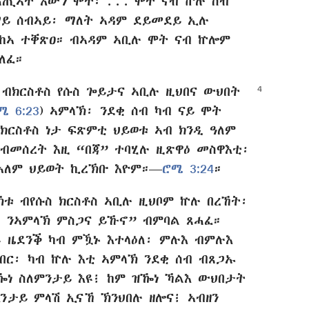
ጢኣት እውን ሞት፡ . . . ሞት ናብ ኵሉ ሰብ
ማይ ሰብኣይ፡ ማለት ኣዳም ደይመደይ ኢሉ
 ከኣ ተቐጽዐ። ብኣዳም ኣቢሉ ሞት ናብ ኵሎም
ለፈ።
ብክርስቶስ የሱስ ጐይታና ኣቢሉ ዚህበና ውህበት
ሜ 6:23
) ኣምላኽ፡ ንደቂ ሰብ ካብ ናይ ሞት
 ክርስቶስ ነታ ፍጽምቲ ህይወቱ ኣብ ክንዲ ዓለም
ብመሰረት እዚ “በጃ” ተባሂሉ ዚጽዋዕ መስዋእቲ፡
ለኣለም ህይወት ኪረኽቡ እዮም።—
ሮሜ 3:24
።
ኽቱ ብየሱስ ክርስቶስ ኣቢሉ ዚህቦም ኵሉ በረኸት፡
፡ ንኣምላኽ ምስጋና ይኹኖ” ብምባል ጸሓፈ።
ዝዩ ዜደንቕ ካብ ምዃኑ እተላዕለ፡ ምሉእ ብምሉእ
ምበር፡ ካብ ኵሉ እቲ ኣምላኽ ንደቂ ሰብ ብጸጋኡ
ዀነ ስለምንታይ እዩ፧ ከም ዝዀነ ኻልእ ውህበታት
ንታይ ምላሽ ኢናኸ ኽንህበሉ ዘሎና፧ ኣብዘን