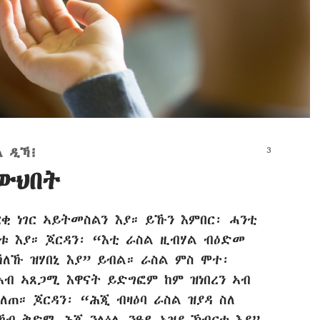
ል ዲኻ፧
ውህበት
ቂ ነገር ኣይትመስልን እያ። ይኹን እምበር፡ ሓንቲ
ረቱ እያ። ጆርዳን፡ “እቲ ራስል ዚብሃል ብዕድመ
ለኹ ዝሃበኒ እያ” ይብል። ራስል ምስ ሞተ፡
ኣብ ኣጸጋሚ እዋናት ይድግፎም ከም ዝነበረን ኣብ
ለጠ። ጆርዳን፡ “ሕጂ ብዛዕባ ራስል ዝያዳ ስለ
ኻብ ቅድሚ ሕጂ ንላዕሊ ንዓይ ኣዝያ ኽብርቲ እያ”