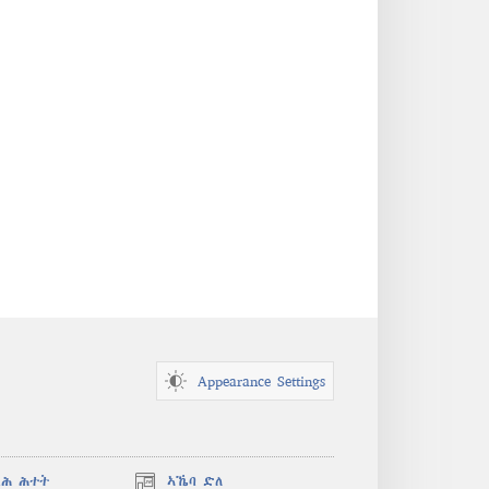
Appearance Settings
ጻሕ ሕተት
ኣኼባ ድለ