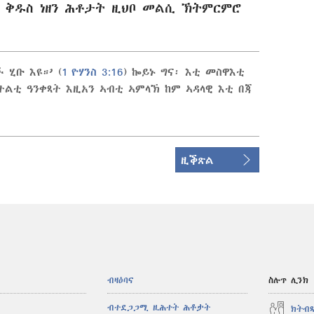
ፍ ቅዱስ ነዘን ሕቶታት ዚህቦ መልሲ ኽትምርምሮ
ሂቡ እዩ።’ (
1 ዮሃንስ 3:16
) ኰይኑ ግና፡ እቲ መስዋእቲ
ተልቲ ዓንቀጻት እዚአን ኣብቲ ኣምላኽ ከም ኣዳላዊ እቲ በጃ
ዚቕጽል
ብዛዕባና
ስሉጥ ሊንክ
ብተደጋጋሚ ዚሕተት ሕቶታት
ክትብ