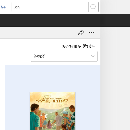
እቶ
(opens
ድለ
new
window)
እተንብበሉ ቛንቋ፦