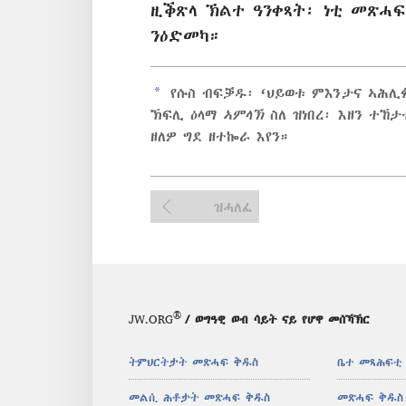
ዚቕጽላ ኽልተ ዓንቀጻት፡ ነቲ መጽሓ
ንዕድመካ።
a
የሱስ ብፍቓዱ፡ ‘ህይወቱ ምእንታና ኣሕሊፉ 
ኽፍሊ ዕላማ
ኣምላኽ
ስለ ዝነበረ፡ እዘን ተኸታ
ዘለዎ ግደ ዘተኰራ እየን።
ዝሓለፈ
®
JW.ORG
/ ወግዓዊ ወብ ሳይት ናይ የሆዋ መሰኻኽር
ትምህርትታት መጽሓፍ ቅዱስ
ቤተ መጻሕፍቲ
መልሲ ሕቶታት መጽሓፍ ቅዱስ
መጽሓፍ ቅዱስ