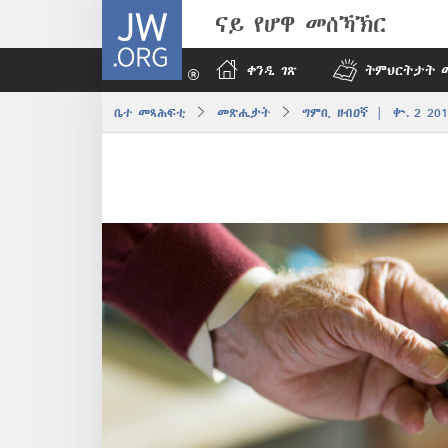
JW.ORG
ናይ የሆዋ መሰኻኽር
ቀንዲ ገጽ
ትምህርትታት 
ቤተ መጻሕፍቲ
መጽሔታት
ግምቢ ዘብዐኛ | ቍ. 2 201