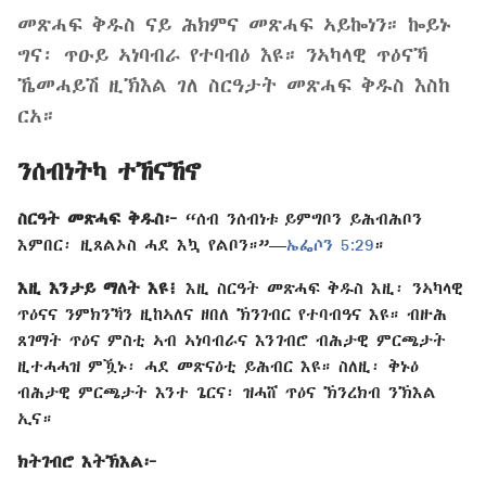
መጽሓፍ ቅዱስ ናይ ሕክምና መጽሓፍ ኣይኰነን። ኰይኑ
ግና፡ ጥዑይ ኣነባብራ የተባብዕ እዩ። ንኣካላዊ ጥዕናኻ
ኼመሓይሽ ዚኽእል ገለ ስርዓታት መጽሓፍ ቅዱስ እስከ
ርአ።
ንሰብነትካ ተኸናኸኖ
ስርዓት መጽሓፍ ቅዱስ፦
“ሰብ ንሰብነቱ ይምግቦን ይሕብሕቦን
እምበር፡ ዚጸልኦስ ሓደ እኳ የልቦን።”—
ኤፌሶን 5:29
።
እዚ እንታይ ማለት እዩ፧
እዚ ስርዓት መጽሓፍ ቅዱስ እዚ፡ ንኣካላዊ
ጥዕናና ንምክንኻን ዚከኣለና ዘበለ ኽንገብር የተባብዓና እዩ። ብዙሕ
ጸገማት ጥዕና ምስቲ ኣብ ኣነባብራና እንገብሮ ብሕታዊ ምርጫታት
ዚተሓሓዝ ምዃኑ፡ ሓደ መጽናዕቲ ይሕብር እዩ። ስለዚ፡ ቅኑዕ
ብሕታዊ ምርጫታት እንተ ጌርና፡ ዝሓሸ ጥዕና ኽንረክብ ንኽእል
ኢና።
ክትገብሮ እትኽእል፦