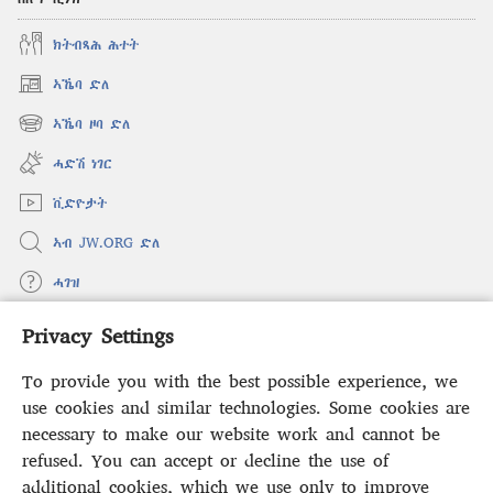
ክትብጻሕ ሕተት
ኣኼባ ድለ
(opens
new
ኣኼባ ዞባ ድለ
(opens
window)
new
ሓድሽ ነገር
window)
ቪድዮታት
ኣብ JW.ORG ድለ
ሓገዝ
Privacy Settings
ወፈያ
(opens
new
To provide you with the best possible experience, we
window)
ቤተ መጻሕፍቲ ኢንተርነት ግምቢ ዘብዐኛ
use cookies and similar technologies. Some cookies are
(opens
new
necessary to make our website work and cannot be
®
JW Hub
window)
(opens
refused. You can accept or decline the use of
new
additional cookies, which we use only to improve