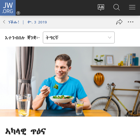
JW.ORG
እቶ
(opens
ቋንቋ
ኣብ
ዝር
new
ወብ
JW.ORG
ኣር
ንቕሑ! | ቍ. 3 2019
window)
ሳይት
ድለ
ቀይር
እተንብበሉ ቛንቋ፦
ኣካላዊ ጥዕና