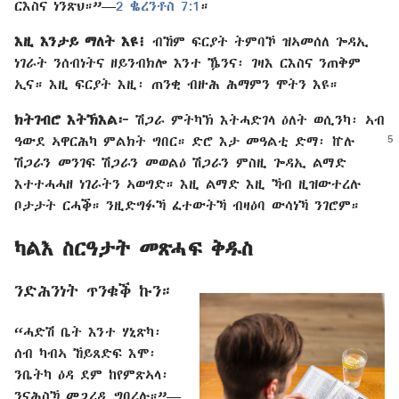
ርእስና ነንጽህ።”—
2 ቈረንቶስ 7:1
።
እዚ እንታይ ማለት እዩ፧
ብኸም ፍርያት ትምባኾ ዝኣመሰለ ጐዳኢ
ነገራት ንሰብነትና ዘይንብክሎ እንተ ዄንና፡ ገዛእ ርእስና ንጠቅም
ኢና። እዚ ፍርያት እዚ፡ ጠንቂ ብዙሕ ሕማምን ሞትን እዩ።
ክትገብሮ እትኽእል፦
ሽጋራ ምትካኽ እትሓድገላ ዕለት ወሲንካ፡ ኣብ
ዓውደ ኣዋርሕካ ምልክት ግበር። ድሮ እታ መዓልቲ ድማ፡
ኵሉ
ሽጋራን መንገፍ ሽጋራን መወልዕ ሽጋራን ምስዚ ጐዳኢ ልማድ
እተተሓሓዘ ነገራትን ኣወግድ። እዚ ልማድ እዚ ኻብ ዚዝውተረሉ
ቦታታት ርሓቕ። ንዚድግፉኻ ፈተውትኻ ብዛዕባ ውሳነኻ ንገሮም።
ካልእ ስርዓታት መጽሓፍ ቅዱስ
ንድሕንነት ጥንቁቕ ኩን።
“ሓድሽ ቤት እንተ ሃኒጽካ፡
ሰብ ካብኣ ኸይጸድፍ እሞ፡
ንቤትካ ዕዳ ደም ከየምጽኣላ፡
ንናሕስኻ መጋረዲ ግበረሉ።”​—