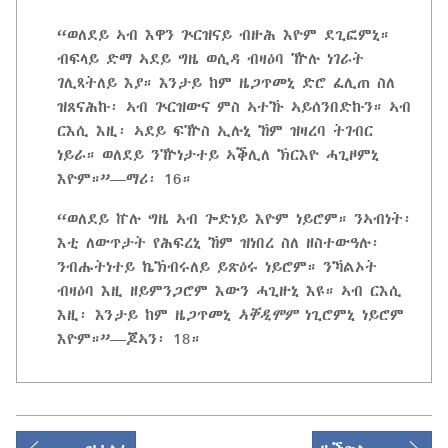
“ወለደይ ኣብ እዋን ጕርዝናይ ብዙሕ እዮም ደጊፎምኒ።
ብፍላይ ድማ ኣደይ ግዜ ወሲዳ ብዛዕባ ዅሉ ነገራት
ገሊጻትለይ እያ። እንታይ ከም ዜጋጥመኒ ድሮ ፈሊጠ ስለ
ዝጸናሕኩ፡ ኣብ ጕርዝውና ምስ ኣተኹ ኣይሰንበድኩን። ኣብ
ርእሲ እዚ፡ ኣደይ ፍዅስ ኢሉኒ ኸም ዝዛረባ ትገብር
ነይራ። ወለደይ ንዅነታተይ ኣቕሊለ ኽርእዮ ሓጊዞምኒ
እዮም።”—ማሪ፡ 16።
“ወለደይ ኵሉ ግዜ ኣብ ጐድነይ እዮም ነይሮም። ንኣብነት፡
እቲ ለውጥታት የሕፍረኒ ኸም ዝነበረ ስለ ዘስተውዓሉ፡
ንብሑትነተይ ኬኽብሩለይ ይጽዕሩ ነይሮም። ንኻልኦት
ብዛዕባ እዚ ዘይምንጋሮም እውን ሓጊዙኒ እዩ። ኣብ ርእሲ
እዚ፡ እንታይ ከም ዜጋጥመኒ
ኣቐዲሞም
ነጊሮምኒ ነይሮም
እዮም።”—ጆኣን፡ 18።