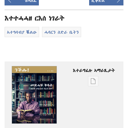
ዝሓለፈ
ዚቕጽል
እተተሓሓዘ ርእሰ ነገራት
ኣተዓባብያ ቘልዑ
ሓዳርን ስድራ ቤትን
እተራግፈሉ ኣማራጺታት
ዲጂታዊ
ሕታማት
ንምርጋፍ
ዚኸውን
ኣማራጺታት
ንቕሑ!
መጽሓፍ