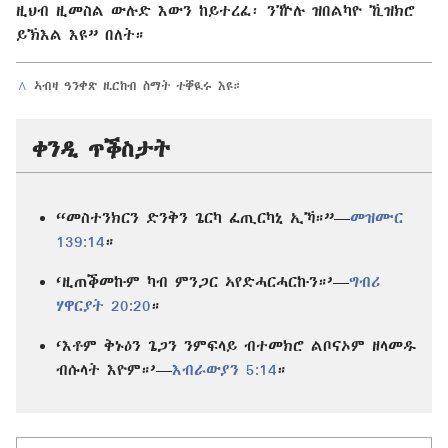
ዚህብ ዚመስል ውሉድ እውን ከይተረፈ፡ ንዅሉ ዝበልካዮ ኺዝክሮ
ይኽእል እዩ” በለት።
^
ኣብዛ ዓንቀጽ ዚርከብ ስማት ተቐዪሩ እዩ።
ቀንዲ ጥቕስታት
“መስተንክርን ድንቅን ጌርካ ፈጢርካኒ ኢኻ።”—
መዝሙር
139:14
።
‘ዚጠቕመኩም ካብ ምንጋር ኣየድሓርሓርኩን።’—
ግብሪ
ሃዋርያት 20:20
።
‘እቶም ቅኑዕን ጌጋን ንምፍላይ ብተመክሮ ልቦናኦም ዘላመዱ
ብሱላት እዮም።’—
እብራውያን 5:14
።