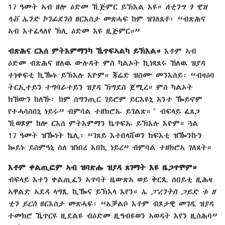
17 ዓመት ኣብ ዘሎ ዕድመ ኺጅምር ይኽእል እዩ።
ለቲንግ ጎ ዊዝ
ላቭ ኤንድ ኮንፊደንስ
ዘርእስታ መጽሓፍ ከም ዝገለጸቶ፡ “ብጽሕና
ኣብ እተፈላለየ ኽሊ ዕድመ እዩ ዚጅምር።”
ብጽሕና ርእሰ ምትእምማንካ ኼጥፍኣልካ ይኽእል።
እቶም ኣብ
ዕድመ ብጽሕና ዘለዉ ውሉዳት ምስ ካልኦት ኪነጻጸሩ ኸለዉ ዝያዳ
ተነቀፍቲ ኪዀኑ ይኽእሉ እዮም። ጃሬድ ዝስሙ መንእሰይ፡ “ብዛዕባ
ትርኢተይን ተግባራተይን ዝያዳ ኽግደስ ጀሚረ። ምስ ካልኦት
ክኸውን ከለኹ፡ ከም ስግንጢር ገይሮም ይርእዩኒ እንተ ዀይኖም
*
የተሓሳስበኒ ነይሩ” ብምባል ተዘክሮኡ ይገልጽ።
ብፍላይ ፈጸጋ
ኺወጾም ከሎ ርእሰ ምትእምማን ኬጥፍኡ ይኽእሉ እዮም። ጓል
17 ዓመት ዝዀነት ኬሊ፡ “ገጸይ እተበላሸወን ክፍእቲ ዝዀንኩን
ኰይኑ ይስምዓኒ ስለ ዝነበረ እበኪ ነይረ” ብምባል ተዘክሮኣ ገለጸት።
እቶም ቀልጢፎም ኣብ ዝባጽሑ ዝያዳ ጸገማት እዩ ዜጋጥሞም።
ብፍላይ እተን ቀልጢፈን ኣጥባት ዜውጽኣ ወይ ቅርጺ ሰበይቲ ዚሕዛ
ኣዋልድ ኣደዳ ላግጺ ኪዀና ይኽእላ እየን።
ኤ ፓረንትስ ጋይድ ቱ ዘ
ቲን ይርስ
ዘርእስታ መጽሓፍ፡ “ኣቓልቦ እቶም ብጾታዊ መገዲ ዝያዳ
ተመክሮ ኼጥርዩ ዚደልዩ ብዕድመ ዚዓብዩወን ኣወዳት እየን ዚስሕባ”