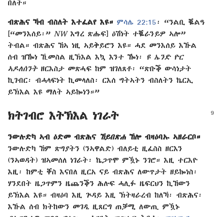
በለት።
ብጽሕና ኻብ ብስለት እተፈልየ እዩ።
ምሳሌ 22:15
፡ “ንልቢ ቘልዓ
[“መንእሰይ፡”
NW
እግረ ጽሑፍ] ዕሽነት ተቘራንይዎ ኣሎ”
ትብል። ብጽሕና ኸኣ ነዚ ኣይቅይሮን እዩ። ሓደ መንእሰይ እኹል
ሰብ ዝዀነ ኺመስል ዚኽእል እኳ እንተ ዀነ፡
ዩ ኤንድ ዮር
ኣዶለሰንት
ዘርእስታ መጽሓፍ ከም ዝገለጸቶ፡ “ጽቡቕ ውሳነታት
ኪገብር፡ ብሓላፍነት ኪመላለስ፡ ርእሰ ግትኣትን ብስለትን ኬርኢ
ይኽእል እዩ ማለት ኣይኰነን።”
ክትገብሮ እትኽእል ነገራት
ንውሉድካ ኣብ ዕድመ ብጽሕና
ኸይበጽሐ
ኸሎ ብዛዕባኡ ኣዘራርቦ።
ንውሉድካ ኸም ጽግያትን (ንኣዋልድ) ብለይቲ ዚፈስስ ዘርእን
(ንኣወዳት) ዝኣመሰለ ነገራት፡ ኬጋጥሞ ምዃኑ ንገሮ። እዚ ተርእዮ
እዚ፡ ከምቲ ቐስ እናበለ ዚርአ ናይ ብጽሕና ለውጥታት ዘይኰነስ፡
ሃንደበት ዜጋጥምን ዜጨንቕን ሕሉፍ ሓሊፉ ዜፍርህን ኪኸውን
ይኽእል እዩ። ብዛዕባ እዚ ጕዳይ እዚ ኽትዛራረብ ከለኻ፡ ብጽሕና፡
እኹል ሰብ ክትከውን መገዲ ዚጸርግ ጠቓሚ ለውጢ ምዃኑ