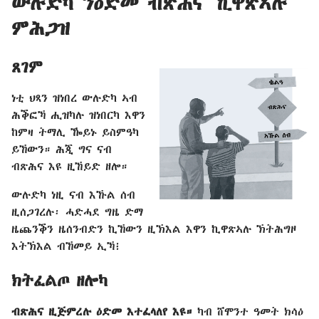
ውሉድካ ንዕድመ ብጽሕና ኺዋጽኣሉ
ምሕጋዝ
ጸገም
ነቲ ህጻን ዝነበረ ውሉድካ ኣብ
ሕቕፎኻ ሒዝካሉ ዝነበርካ እዋን
ከምዛ ትማሊ ዀይኑ ይስምዓካ
ይኸውን። ሕጂ ግና ናብ
ብጽሕና እዩ ዚኸይድ ዘሎ።
ውሉድካ ነዚ ናብ እኹል ሰብ
ዚሰጋገረሉ፡ ሓድሓደ ግዜ ድማ
ዜጨንቕን ዜሰንብድን ኪኸውን ዚኽእል እዋን ኪዋጽኣሉ ኽትሕግዞ
እትኽእል ብኸመይ ኢኻ፧
ክትፈልጦ ዘሎካ
ብጽሕና ዚጅምረሉ ዕድመ እተፈላለየ እዩ።
ካብ ሸሞንተ ዓመት ክሳዕ