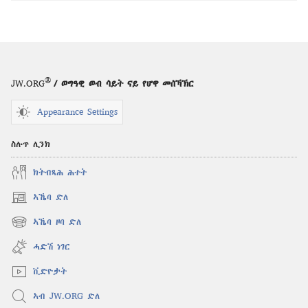
ቅዱስ
ጽቡቕ
መጽሓፍ
ጥራይ
ድዩ፧
®
JW.ORG
/ ወግዓዊ ወብ ሳይት ናይ የሆዋ መሰኻኽር
Appearance Settings
ስሉጥ ሊንክ
ክትብጻሕ ሕተት
ኣኼባ ድለ
(opens
new
ኣኼባ ዞባ ድለ
(opens
window)
new
ሓድሽ ነገር
window)
ቪድዮታት
ኣብ JW.ORG ድለ