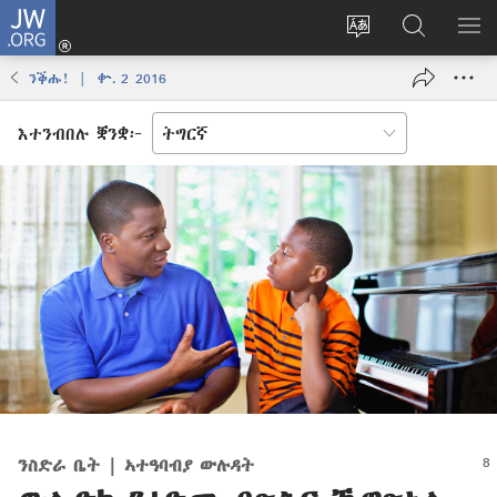
JW.ORG
እቶ
(opens
ቋንቋ
ኣብ
ዝር
new
ወብ
JW.ORG
ኣር
ንቕሑ! | ቍ. 2 2016
window)
ሳይት
ድለ
ቀይር
እተንብበሉ ቛንቋ፦
ንስድራ ቤት | ኣተዓባብያ ውሉዳት