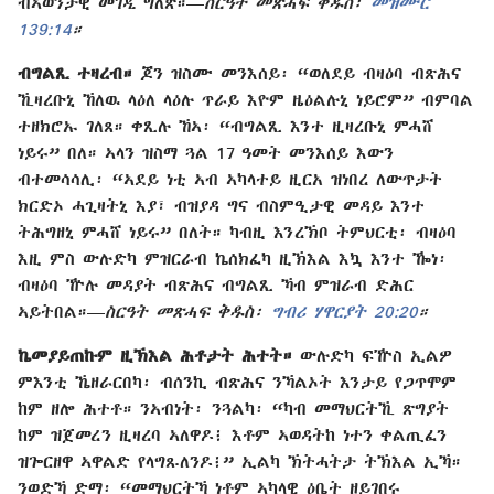
ብኣወንታዊ መገዲ ግለጽ።—
ስርዓት መጽሓፍ ቅዱስ፡
መዝሙር
139:14
።
ብግልጺ ተዛረብ።
ጆን ዝስሙ መንእሰይ፡ “ወለደይ ብዛዕባ ብጽሕና
ኺዛረቡኒ ኸለዉ ላዕለ ላዕሉ ጥራይ እዮም ዜዕልሉኒ ነይሮም” ብምባል
ተዘክሮኡ ገለጸ። ቀጺሉ ኸኣ፡ “ብግልጺ እንተ ዚዛረቡኒ ምሓሸ
ነይሩ” በለ። ኣላን ዝስማ ጓል 17 ዓመት መንእሰይ እውን
ብተመሳሳሊ፡ “ኣደይ ነቲ ኣብ ኣካላተይ ዚርአ ዝነበረ ለውጥታት
ክርድኦ ሓጊዛትኒ እያ፣ ብዝያዳ ግና ብስምዒታዊ መዳይ እንተ
ትሕግዘኒ ምሓሸ ነይሩ” በለት። ካብዚ እንረኽቦ ትምህርቲ፡ ብዛዕባ
እዚ ምስ ውሉድካ ምዝርራብ ኬሰክፈካ ዚኽእል እኳ እንተ ዀነ፡
ብዛዕባ ዅሉ መዳያት ብጽሕና ብግልጺ ኻብ ምዝራብ ድሕር
ኣይትበል።—
ስርዓት መጽሓፍ ቅዱስ፡
ግብሪ ሃዋርያት 20:20
።
ኬመያይጠኩም ዚኽእል ሕቶታት ሕተት።
ውሉድካ ፍዅስ ኢልዎ
ምእንቲ ኼዘራርበካ፡ ብሰንኪ ብጽሕና ንኻልኦት እንታይ የጋጥሞም
ከም ዘሎ ሕተቶ። ንኣብነት፡ ንጓልካ፡ “ካብ መማህርትኺ ጽግያት
ከም ዝጀመረን ዚዛረባ ኣለዋዶ፧ እቶም ኣወዳትከ ነተን ቀልጢፈን
ዝጐርዘዋ ኣዋልድ የላግጹለንዶ፧” ኢልካ ኽትሓትታ ትኽእል ኢኻ።
ንወድኻ ድማ፡ “መማህርትኻ ነቶም ኣካላዊ ዕቤት ዘይገበሩ