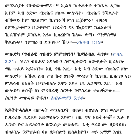
መንእሰያት የባጭውሎምዶ፧” ኢልካ ኽትሓትቶ ትኽእል ኢኻ።
እቶም ኣብ ዕድመ ብጽሕና ዘለዉ ውሉዳት፡ ብጽሕና ንኻልኦት
ብኸመይ ከም ዝጸለዎም ኪነግሩኻ ምስ ዚጅምሩ፡ ብዛዕባ
ስምዒታቶምን ዜጋጥሞም ነገራትን ናጻ ዀይኖም ኬዕልሉኻ
ኺፈዅሶም ይኽእል እዩ። ኪዛረቡኻ ኸለዉ ድማ፡ “ንምስማዕ
ቅልጡፍ፡ ንምዝራብ ደንጓዪ” ኹን።—
ያእቆብ 1:19
።
ውሉድካ ‘ግብራዊ ጥበብን ምምዝዛንን’ ኬማዕብል ሓግዞ።
(
ምሳሌ
3:21
፡
NW
) ብጽሕና ኣካላውን ስምዒታውን ለውጥታት ዚረኣየሉ
ግዜ ጥራይ ኣይኰነን። እዚ ግዜ እዚ፡ እቲ ኣብ ዕድመ ብጽሕና ዘሎ
ውሉድካ፡ እኹል ሰብ ምስ ኰነ ጽቡቕ ውሳነታት ኪገብር ዚሕግዞ ናይ
ምሕሳብ ክእለት ዜማዕብለሉ እዋን እዩ። ነዚ ኣጋጣሚ እዚ፡ ኣብ
ውሉድካ ጽቡቕ ስነ ምግባራዊ ስርዓት ንምስራጽ ተጠቐመሉ።—
ስርዓት መጽሓፍ ቅዱስ፡
እብራውያን 5:14
።
ኣይትተሓለል።
ብዙሓት መንእሰያት ብዛዕባ ብጽሕና ምስ ወለዶም
ኪዛራረቡ ዚደልዩ ኣይመስሉን እዮም፣ በዚ ግና ኣይትተዓሾ። እታ
ዩ
ኤንድ ዮር ኣዶለሰንት
ዘርእስታ መጽሓፍ፡ እቲ “ፈጺሙ ዘይግደስ፡
ብዛዕባኡ ንምዝራብ ባህ ዘይብሎን ዜሰልክዮን፡ ወይ ጸማም እዝኒ