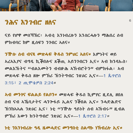
ንሕና እንገብሮ ዘለና
ናይ የሆዋ መሰኻኽር፡ ኣብቲ እንነብረሉን እንሰርሓሉን ማሕበረ ሰብ
ምክብባር ከም ዚሰፍን ንገብር ኣለና።
ንዅሉ ሰብ ብናጻ መጽሓፍ ቅዱስ ንምህር ኣለና።
እምነትና ወይ
ኣረኣእያና ብግዲ ኪቕበሉና ጸቕጢ ኣይንገብርን ኢና። ኣብ ክንዳኡስ፡
መልእኽትና “ብልእመትን ብብዙሕ ኣኽብሮትን” ብምክፋል፡ ኣብ
መጽሓፍ ቅዱስ ዘሎ ምኽሪ ኽንትግብር ንጽዕር ኢና።—
1 ጴጥሮስ
3:15፣
2 ጢሞቴዎስ 2:24
።
ኣብ መንጎና ፍልልይ የልቦን።
መጽሓፍ ቅዱስ ኪምሃር ዚደሊ ዘበለ
ሰብ ናብ ኣኼባታትና ሓንጐፋይ ኢልና ንቕበል ኢና። ንሓድሕድና
ኽንከኣኣል ንጽዕር ኢና፣ ነቲ “ንዅሉ ዓይነት ሰብ ኣኽብሩ” ዚብል
ምኽሪ እውን ክንትግብሮ ንጽዕር ኢና።—
1 ጴጥሮስ 2:17
።
ነቲ ንእንነብረሉ ዓዲ ዜመሓድር መንግስቲ ስልጣኑ ነኽብረሉ ኢና።