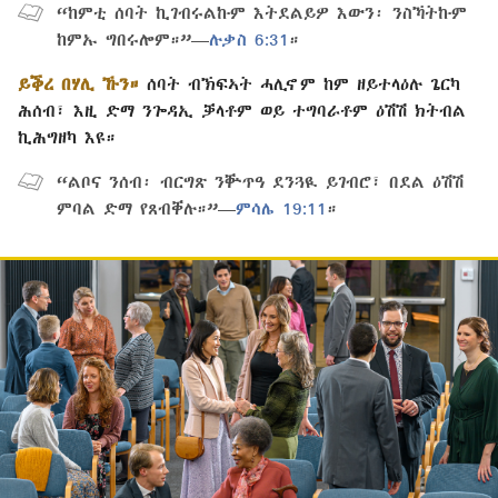
“ከምቲ ሰባት ኪገብሩልኩም እትደልይዎ እውን፡ ንስኻትኩም
ከምኡ ግበሩሎም።”—
ሉቃስ 6:31
።
ይቕረ በሃሊ ኹን።
ሰባት ብኽፍኣት ሓሊኖም ከም ዘይተላዕሉ ጌርካ
ሕሰብ፣ እዚ ድማ ንጐዳኢ ቓላቶም ወይ ተግባራቶም ዕሽሽ ክትብል
ኪሕግዘካ እዩ።
“ልቦና ንሰብ፡ ብርግጽ ንቝጥዓ ደንጓዪ ይገብሮ፣ በደል ዕሽሽ
ምባል ድማ የጸብቐሉ።”—
ምሳሌ 19:11
።