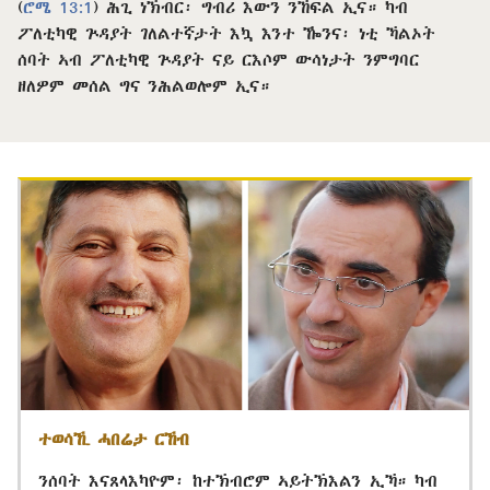
(
ሮሜ 13:1
) ሕጊ ነኽብር፡ ግብሪ እውን ንኸፍል ኢና። ካብ
ፖለቲካዊ ጕዳያት ገለልተኛታት እኳ እንተ ዀንና፡ ነቲ ኻልኦት
ሰባት ኣብ ፖለቲካዊ ጕዳያት ናይ ርእሶም ውሳነታት ንምግባር
ዘለዎም መሰል ግና ንሕልወሎም ኢና።
ተወሳኺ ሓበሬታ ርኸብ
ንሰባት እናጸላእካዮም፡ ከተኽብሮም ኣይትኽእልን ኢኻ። ካብ