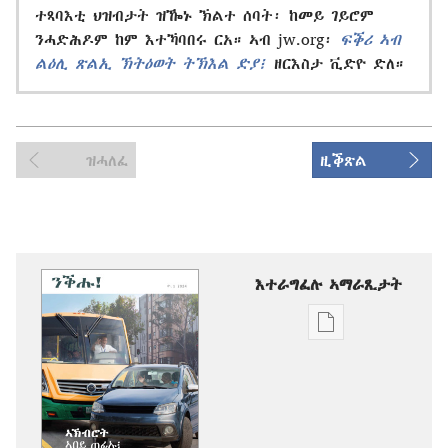
ተጻባእቲ ህዝብታት ዝዀኑ ኽልተ ሰባት፡ ከመይ ገይሮም
ንሓድሕዶም ከም እተኻባበሩ ርአ። ኣብ jw.org፡
ፍቕሪ ኣብ
ልዕሊ ጽልኢ ኽትዕወት ትኽእል ድያ፧
ዘርእስታ ቪድዮ ድለ።
ዝሓለፈ
ዚቕጽል
እተራግፈሉ ኣማራጺታት
ዲጂታዊ
ሕታማት
ንምርጋፍ
ዚኸውን
ኣማራጺታት