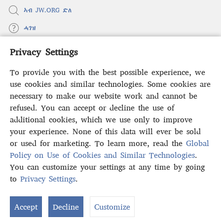
ኣብ JW.ORG ድለ
ሓገዝ
Privacy Settings
ወፈያ
(opens
new
To provide you with the best possible experience, we
window)
ቤተ መጻሕፍቲ ኢንተርነት ግምቢ ዘብዐኛ
use cookies and similar technologies. Some cookies are
(opens
new
necessary to make our website work and cannot be
®
JW Hub
window)
refused. You can accept or decline the use of
(opens
new
additional cookies, which we use only to improve
ኣፕሊኬሽን
JW Library
window)
your experience. None of this data will ever be sold
or used for marketing. To learn more, read the
Global
Policy on Use of Cookies and Similar Technologies
.
You can customize your settings at any time by going
Copyright
© 2026 Watch Tower Bible and Tract Society of Pennsylvania.
to
Privacy Settings
.
S
ውዕል ኣጠቓቕማ
|
ፖሊሲ ምስጢራውነት
|
PRIVACY SETTINGS
Ta
Accept
Decline
Customize
of
Co