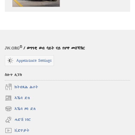
ንቕሑ!
ኣኽብሮት
ኣበይ
ጠፊኡ፧
®
JW.ORG
/ ወግዓዊ ወብ ሳይት ናይ የሆዋ መሰኻኽር
Appearance Settings
ስሉጥ ሊንክ
ክትብጻሕ ሕተት
ኣኼባ ድለ
(opens
new
ኣኼባ ዞባ ድለ
(opens
window)
new
ሓድሽ ነገር
window)
ቪድዮታት