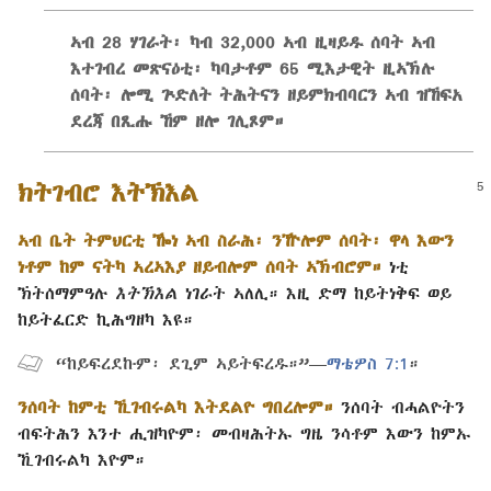
ኣብ 28 ሃገራት፡ ካብ 32,000 ኣብ ዚዛይዱ ሰባት ኣብ
እተገብረ መጽናዕቲ፡ ካባታቶም 65 ሚእታዊት ዚኣኽሉ
ሰባት፡ ሎሚ ጕድለት ትሕትናን ዘይምክብባርን ኣብ ዝኸፍአ
ደረጃ በጺሑ ኸም ዘሎ ገሊጾም።
ክትገብሮ እትኽእል
ኣብ ቤት ትምህርቲ ዀነ ኣብ ስራሕ፡ ንዅሎም ሰባት፡ ዋላ እውን
ነቶም ከም ናትካ ኣረኣእያ ዘይብሎም ሰባት ኣኽብሮም።
ነቲ
ኽትሰማምዓሉ
እትኽእል
ነገራት ኣለሊ። እዚ ድማ ከይትነቅፍ ወይ
ከይትፈርድ ኪሕግዘካ እዩ።
“ከይፍረደኩም፡ ደጊም ኣይትፍረዱ።”—
ማቴዎስ 7:1
።
ንሰባት ከምቲ ኺገብሩልካ እትደልዮ ግበረሎም።
ንሰባት ብሓልዮትን
ብፍትሕን እንተ ሒዝካዮም፡ መብዛሕትኡ ግዜ ንሳቶም እውን ከምኡ
ኺገብሩልካ እዮም።