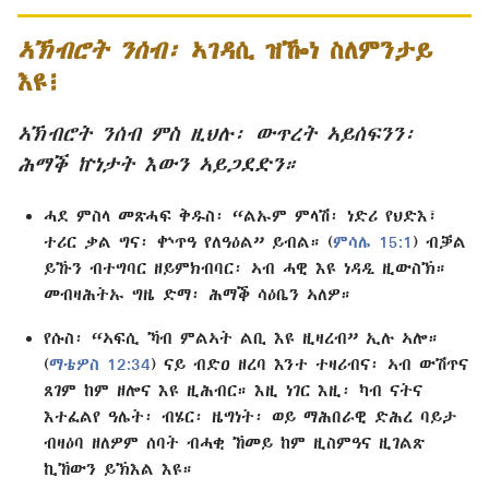
ኣኽብሮት ንሰብ፡
ኣገዳሲ ዝዀነ ስለምንታይ
እዩ፧
ኣኽብሮት ንሰብ ምስ ዚህሉ፡ ውጥረት ኣይሰፍንን፡
ሕማቕ ኵነታት እውን ኣይጋደድን።
ሓደ ምስላ መጽሓፍ ቅዱስ፡ “ልኡም ምላሽ፡ ነድሪ የህድእ፣
ተሪር ቃል ግና፡ ቍጥዓ የለዓዕል” ይብል። (
ምሳሌ 15:1
) ብቓል
ይኹን ብተግባር ዘይምክብባር፡ ኣብ ሓዊ እዩ ነዳዲ ዚውስኽ።
መብዛሕትኡ ግዜ ድማ፡ ሕማቕ ሳዕቤን ኣለዎ።
የሱስ፡ “ኣፍሲ ኻብ ምልኣት ልቢ እዩ ዚዛረብ” ኢሉ ኣሎ።
(
ማቴዎስ 12:34
) ናይ ብድዐ ዘረባ እንተ ተዛሪብና፡ ኣብ ውሽጥና
ጸገም ከም ዘሎና እዩ ዚሕብር። እዚ ነገር እዚ፡ ካብ ናትና
እተፈልየ ዓሌት፡ ብሄር፡ ዜግነት፡ ወይ ማሕበራዊ ድሕረ ባይታ
ብዛዕባ ዘለዎም ሰባት ብሓቂ ኸመይ ከም ዚስምዓና ዚገልጽ
ኪኸውን ይኽእል እዩ።