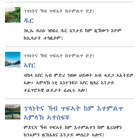
ፕላነትና ኻብ ጥፍኣት ከተምልጥ ድያ፧
ዱር
ገሊኡ በሪሱ ዝነበረ ዱር እንታይ ከም ዚኸውን እዮም
ክኢላታት ተዓዚቦም፧
ፕላነትና ኻብ ጥፍኣት ከተምልጥ ድያ፧
ኣየር
ብከላ ኣየር ኣብ ምድሪ ንዘሎ ህይወት ኣብ ሓደጋ ኣእትይዎ
ኣሎ። ኣምላኽ ነቲ እነተንፍሶ ኣየር ዜጻሪ እንታይ
ተፈጥሮኣዊ ዑደታት ፈጢሩ ኣሎ፧
ፕላነትና ኻብ ጥፍኣት ከም እተምልጥ
ኣምላኽ ኣተስፍዩ
ምድርና ኻብ ጥፍኣት ከም እተምልጥን ከም ዚርህዋን
ክንኣምን ዜኽእለና እንታይ መሰረት ኣሎና፧