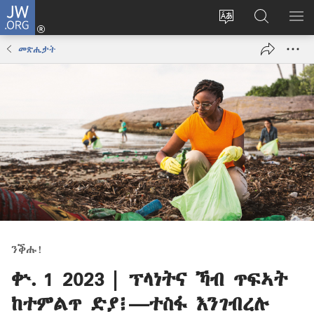
JW.ORG
እቶ
(opens
ቋንቋ
ኣብ
ዝር
new
ወብ
JW.ORG
ኣር
መጽሔታት
window)
ሳይት
ድለ
ቀይር
ንቕሑ!
ቍ. 1 2023 | ፕላነትና ኻብ ጥፍኣት
ከተምልጥ ድያ፧—ተስፋ እንገብረሉ