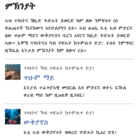
ምኽንያት
ኣብ ፕላነትና ኸቢድ ጕድኣት ይወርድ ከም ዘሎ ንምፍላጥ ስነ
ፍልጠተኛ ኽትከውን ኣየድልየካን እዩ። ኣብ ልዕሊ እቲ ኣብ ምድርና
ዘሎ ጥዑም ማይን ውቅያኖስን ዱርን ኣየርን ከቢድ ጕድኣት ይወርድ
ኣሎ። እሞኸ ፕላነትናስ ካብ ጥፍኣት ከተምልጥ ድያ፧ ተስፋ ንምግባር
ዜኽእል እንታይ ምኽንያት ከም ዘሎና ርአ።
ፕላነትና ኻብ ጥፍኣት ከተምልጥ ድያ፧
ጥዑም ማይ
እንታይ ተፈጥሮኣዊ መስርሕ እዩ ምድርና ወትሩ እኹል
ቀረብ ማይ ከም ዚህልዋ ዚገብር፧
ፕላነትና ኻብ ጥፍኣት ከተምልጥ ድያ፧
ውቅያኖስ
እቲ ኣብ ውቅያኖሳት ዝወረደ ጕድኣት ኪዕረ ድዩ፧