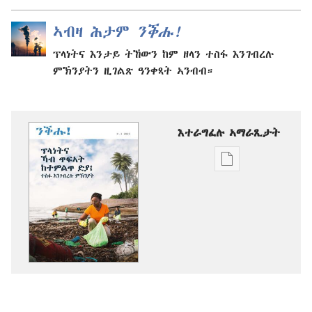
ኣብዛ ሕታም
ንቕሑ!
ፕላነትና እንታይ ትኸውን ከም ዘላን ተስፋ እንገብረሉ
ምኽንያትን ዚገልጽ ዓንቀጻት ኣንብብ።
እተራግፈሉ ኣማራጺታት
ዲጂታዊ
ሕታማት
ንምርጋፍ
ዚኸውን
ኣማራጺታት
ንቕሑ!
ፕላነትና
ኻብ
ጥፍኣት