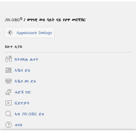
ከተምልጥ
ድያ፧
—
®
JW.ORG
/ ወግዓዊ ወብ ሳይት ናይ የሆዋ መሰኻኽር
ተስፋ
እንገብረሉ
Appearance Settings
ምኽንያት
ስሉጥ ሊንክ
ክትብጻሕ ሕተት
ኣኼባ ድለ
(opens
new
ኣኼባ ዞባ ድለ
(opens
window)
new
ሓድሽ ነገር
window)
ቪድዮታት
ኣብ JW.ORG ድለ
ሓገዝ