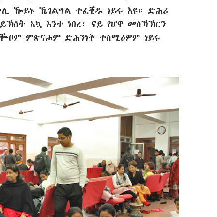
ቀሊ ዀይኑ ኼገልግል ተፈቒዱ ነይሩ እዩ። ድሕሪ
ይኽሰት እኳ እንተ ነበረ፡ ናይ የሆዋ መሰኻኽርን
ዓቚቦም ምጽናሖም ድሕንነት ተሰሚዕዎም ነይሩ