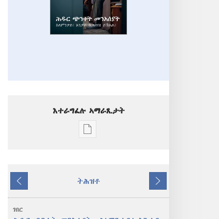
እተራግፈሉ ኣማራጺታት
ዲጂታዊ
ሕታማት
ንምርጋፍ
ዚኸውን
ትሕዝቶ
ኣማራጺታት
ዝሓለፈ
ዚቕጽል
ንቕሑ!
ሕዱር
ገበር
ጭንቀት