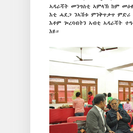
ኣዳራሻት መንግስቲ ኣምላኽ ከም መዕ
እቲ ሓደጋ ንኣሽቱ ምንቅጥቃጥ ምድሪ 
እቶም ጐረባብትን ኣብቲ ኣዳራሻት ተ
እዩ።