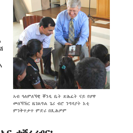
ል
ሽ
እ
ኣብ ዓለምለኻዊ ቐንዲ ቤት ጽሕፈት ናይ የሆዋ
መሰኻኽር ዜገልግል ጌሪ ብሮ ንግዳያት እቲ
ምንቅጥቃጥ ምድሪ በጺሕዎም