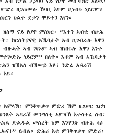
። ኣብ ነፓል 2,200 ናይ የሆዋ መሰኻኽር ኣለዉ፣
ምድሪ ዘጋጠመሉ ኸባቢ እዮም ዚነብሩ ነይሮም።
ስክርን ክልተ ደቃን ሞይተን እየን።
 ዝስማ ናይ የሆዋ ምስክር፡ “እተን ኣብቲ ብዙሕ
ታት፡ ክርስትያናዊ ኣኼባታት ኣብ ዚገብራሉ እዋን
ብዙሓት ኣብ ገዛኦም ኣብ ዝነበሩሉ እዋን እንተ
 ምተጐድኡ ነይሮም” በለት። እቶም ኣብ ኣኼባታት
ድሕን ዝኸኣለ ብኸመይ እዩ፧ ንድፊ ኣዳራሽ
 እዩ።
”
ቲ ኣምላኽ፡ ምንቅጥቃጥ ምድሪ ኸም ዚጻወር ጌርካ
 ህንጸት ኣዳራሽ መንግስቲ ኣምላኽ እተሳተፈ ሰብ፡
ዚኣክል ድልዱል መሰረት ከም እንሃንጽ ብዙሕ ሳዕ
ዲኡና!” ይብል። ድሕሪ እቲ ምንቅጥቃጥ ምድሪ፡