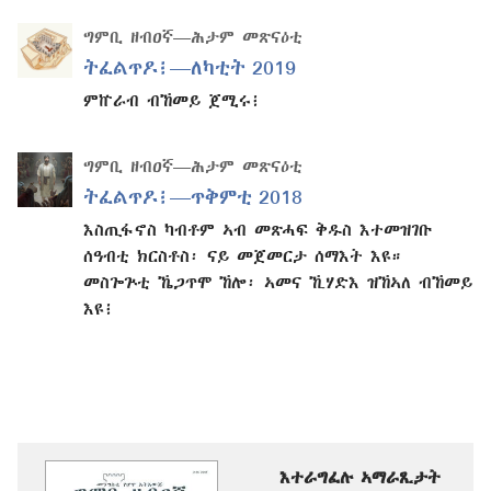
ግምቢ ዘብዐኛ—ሕታም መጽናዕቲ
ትፈልጥዶ፧—ለካቲት 2019
ምኵራብ ብኸመይ ጀሚሩ፧
ግምቢ ዘብዐኛ—ሕታም መጽናዕቲ
ትፈልጥዶ፧—ጥቅምቲ 2018
እስጢፋኖስ ካብቶም ኣብ መጽሓፍ ቅዱስ እተመዝገቡ
ሰዓብቲ ክርስቶስ፡ ናይ መጀመርታ ሰማእት እዩ።
መስጐጕቲ ኼጋጥሞ ኸሎ፡ ኣመና ኺሃድእ ዝኸኣለ ብኸመይ
እዩ፧
እተራግፈሉ ኣማራጺታት