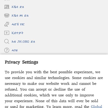
ኣኼባ ድለ
(opens
new
ኣኼባ ዞባ ድለ
(opens
window)
new
ሓድሽ ነገር
window)
ቪድዮታት
ኣብ JW.ORG ድለ
ሓገዝ
Privacy Settings
ወፈያ
(opens
new
To provide you with the best possible experience, we
window)
ቤተ መጻሕፍቲ ኢንተርነት ግምቢ ዘብዐኛ
use cookies and similar technologies. Some cookies are
(opens
new
necessary to make our website work and cannot be
®
JW Hub
window)
(opens
refused. You can accept or decline the use of
new
additional cookies, which we use only to improve
ኣፕሊኬሽን
JW Library
window)
your experience. None of this data will ever be sold
or used for marketing. To learn more, read the
Global