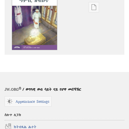
ዲጂታዊ
ሕታማት
ንምርጋፍ
ዚኸውን
ኣማራጺታት
ግምቢ
ዘብዐኛ
—
ሕታም
መጽናዕቲ
ሕዳር 2019
®
JW.ORG
/ ወግዓዊ ወብ ሳይት ናይ የሆዋ መሰኻኽር
Appearance Settings
ስሉጥ ሊንክ
ክትብጻሕ ሕተት