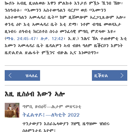
ኰይኑ ኣብዚ ዚህልወሉ እዋን ምልክቱ እንታይ ምዃኑ ኺንበ ኸሎ፡
ንሰዓብቱ፡ “እሙንን ኣስተውዓልን ባርያ” ወይ “እሙንን
ኣስተውዓልን ኣመሓዳሪ ቤት” ከም ዚሸመሎም ኣረጋጊጹሎም ኣሎ።
ቀንዲ ዕዮ እቲ ኣመሓዳሪ ቤት እቲ ድማ፡ ነቶም ብግዜ መወዳእታ
ዚነብሩ ሰዓብቲ ክርስቶስ ስሩዕ መንፈሳዊ ምግቢ ምድላው እዩ።
(
ማቴ. 24:45-47፣
ሉቃ. 12:42
፡ እ.ጽ.) ንሕና ኸኣ ተጠቀምቲ እቲ
እሙን ኣመሓዳሪ ቤት ዜዳልዎን ኣብ ብዘላ ዓለም ዜቕርቦን እምነት
ዜድልድል ጽሑፋት ምዃንና ብዙሕ ኢና እነመስግን።
ዝሓለፈ
ዚቕጽል
እዚ ዚስዕብ እውን ኣሎ
ግምቢ ዘብዐኛ—ሕታም መጽናዕቲ
ትፈልጥዶ፧—ለካቲት 2022
ጥንታውያን እስራኤላውያን ገዝሚ ዜግዝሙ ዝነበሩ
ስለምንታይ እዮም፧