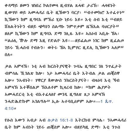
ቀዳማይ ዘመን ዝነበረ ኮልየመላ ዚብሃል ጸሓፍ ታሪኽ፡ ሓላፍነት
ዚውሃቦ ወይ ኣመሓዳሪ ቤት ዚኸውን ባርያ፡ “ብተመክሮ እተፈተነ”
ኪኸውን ከም ዚግባእ ምኽሪ ሂቡ ነይሩ እዩ። እቲ ሰብ እቲ “ብዘይ
ሸለልትነትን ብዘይ ጭካነን ስልጣኑ ንምጥቃም ዜኽእል ባህርያት”
ዘለዎ ኪኸውን ከም ዚግባእ ድማ ገሊጹ እዩ። ኣስዕብ ኣቢሉ ኸኣ፡
“ልዕሊ ዅሉ ድማ እዚ የድልዮ እዩ፡—ዘይፈልጦ ነገር ከም ዚፈልጦ
ገይሩ ኺሓስብ የብሉን፡ ወትሩ ኸኣ ኪምሃር ዚደሊ ኪኸውን ኣለዎ”
በለ።
ቃል ኣምላኽ፡ ነቲ ኣብ ክርስትያናዊት ጉባኤ ዚግበር ገለ ንጥፈታት
ብምሳሌ ኺገልጽ ከሎ፡ ነታ ኣመሓዳሪ ቤት እትብል ቃል ጠቒስዋ
ኣሎ። ንኣብነት፡ ሃዋርያ ጳውሎስ ንክርስትያናት፡ ብዛዕባ እቲ ኻብ
ኣምላኽ እተቐበልዎ ኽእለቶም ኪዛረብ ከሎ፡ “ከም ሕያዎት
ኣመሓደርቲ እቲ ብእተፈላለየ መገዲ ዚግለጽ ጸጋ ኣምላኽ
ንሓድሕድኩም ኣገልግሉ” ኢሉ ኣተባቢዕዎም ኣሎ።—
1 ጴጥ.
4:10
።
የሱስ እውን ኣብታ ኣብ
ሉቃስ 16:1-8
እትርከብ ምሳሌ፡ ንኣመሓዳሪ
ቤት ከም ኣብነት ገይሩ ጠቒስዎ ኣሎ። ብዘይካዚ ድማ፡ እቲ ንጉስ