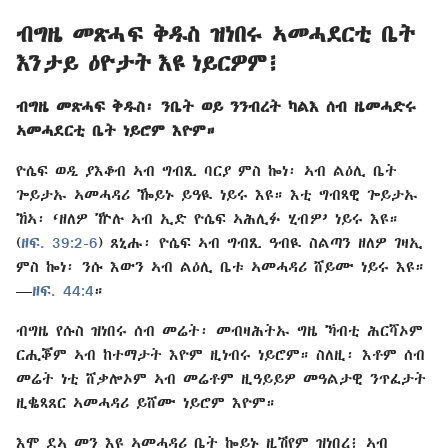
ብግዜ መጽሓፍ ቅዱስ ዝነበሩ ኣመሓደርቲ ቤት
እንታይ ዕዮታት እዩ ነይርዎም፧
ብግዜ መጽሓፍ ቅዱስ፡ ንቤት ወይ ንንብረት ካልእ ሰብ ዜመሓድሩ
ኣመሓደርቲ ቤት ነይሮም እዮም።
ዮሴፍ ወዲ ያእቆብ ኣብ ግብጺ ባርያ ምስ ኰነ፡ ኣብ ልዕሊ ቤት
ጐይታኡ ኣመሓዳሪ ዀይኑ ይዓዪ ነይሩ እዩ። እቲ ግብጻዊ ጐይታኡ
ኸኣ፡ ‘ዘለዎ ዅሉ ኣብ ኢድ ዮሴፍ ኣሕሊፉ ሂብዎ’ ነይሩ እዩ።
(
ዘፍ. 39:2-6
) ጸኒሑ፡ ዮሴፍ ኣብ ግብጺ ዓብዪ ስልጣን ዘለዎ ገዛኢ
ምስ ኰነ፡ ንሱ እውን ኣብ ልዕሊ ቤቱ ኣመሓዳሪ ሸይሙ ነይሩ እዩ።
—
ዘፍ. 44:4
።
ብግዜ የሱስ ዝነበሩ ሰብ መሬት፡ መብዛሕትኡ ግዜ ኻብቲ ሕርሻኦም
ርሒቖም ኣብ ከተማታት እዮም ዚነብሩ ነይሮም። ስለዚ፡ እቶም ሰብ
መሬት ነቲ ሸቃሎኦም ኣብ መሬቶም ዚዓይይዎ መዓልታዊ ንጥፈታት
ዚቈጻጸር ኣመሓዳሪ ይሸሙ ነይሮም እዮም።
እሞ ደኣ መን እዩ ኣመሓዳሪ ቤት ኰይኑ ዚሽየም ዝነበረ፧ ኣብ