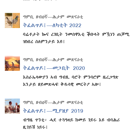
ግምቢ ዘብዐኛ—ሕታም መጽናዕቲ
ትፈልጥዶ፧—ለካቲት 2022
ባሬቶታት ኰና ረገቢት ንመስዋእቲ ቕቡላት ምዃነን ጠቓሚ
ዝነበረ ስለምንታይ እዩ፧
ግምቢ ዘብዐኛ—ሕታም መጽናዕቲ
ትፈልጥዶ፧—መጋቢት 2020
እስራኤላውያን ኣብ ግብጺ ባሮት ምንባሮም ዜረጋግጽ
እንታይ ዘይመጽሓፍ ቅዱሳዊ መርትዖ ኣሎ፧
ግምቢ ዘብዐኛ—ሕታም መጽናዕቲ
ትፈልጥዶ፧—ሚያዝያ 2019
ብግዜ ጥንቲ፡ ሓደ ተጓዓዛይ ከመይ ገይሩ እዩ ብባሕሪ
ዚገይሽ ነይሩ፧