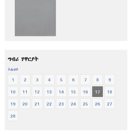
ሕታማት
ኣውድዮ
ንምርጋፍ
ንምርጋፍ
ዚኸውን
ዚኸውን
ኣማራጺታት
ኣማራጺታት
መጽሓፍ
መጽሓፍ
ቅዱስ
ቅዱስ
—
—
ትርጉም
ትርጉም
ግብሪ ሃዋርያት
ሓዳስ
ሓዳስ
ዓለም
ዓለም
ትሕዝቶ
1
2
3
4
5
6
7
8
9
10
11
12
13
14
15
16
17
18
19
20
21
22
23
24
25
26
27
28