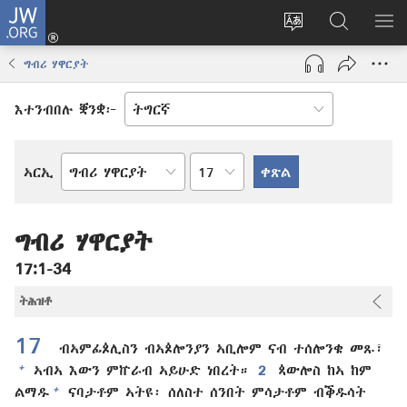
JW.ORG
እቶ
(opens
ቋንቋ
ኣብ
ዝር
new
ወብ
JW.ORG
ኣር
ግብሪ ሃዋርያት
window)
ሳይት
ድለ
ቀይር
እተንብበሉ ቛንቋ፦
ምዕራፍ
ኣርኢ
መጻሕፍቲ
መጽሓፍ
ቅዱስ
ግብሪ ሃዋርያት
17:1-34
ትሕዝቶ
17
ብኣምፊጶሊስን ብኣጶሎንያን ኣቢሎም ናብ ተሰሎንቄ መጹ፣
+
ኣብኣ እውን ምኵራብ ኣይሁድ ነበረት።
2
ጳውሎስ ከኣ ከም
+
ልማዱ
ናባታቶም ኣትዩ፡ ሰለስተ ሰንበት ምሳታቶም ብቕዱሳት