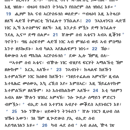
+
እዚ ዝበሉ፡ ብዛዕባ የሱስን ትንሳኤን የበስሮም ስለ ዝነበረ እዩ።
19
ሒዞም ከኣ ናብ ኣርዮስፋጎስ ወሰድዎ፡ “ብዛዕባ እዚ እትዛረቦ
ዘለኻ ሓድሽ ትምህርቲ ኽንፈልጥ ንኽእልዶ፧
20
ንኣእዛንናስ ሓድሽ
ነገር ኢኻ እተስምዓና ዘለኻ፡ እዚ እንታይ ምዃኑ ድማ ክንፈልጥ
*
ንደሊ ኢና” ድማ በልዎ።
21
ኵሎም ሰብ ኣቴናን ኣብኣ ዚቕንዩ
ጓኖትን፡ ግዜ ዕረፍቶም ሓድሽ ነገር ኣብ ምዝራብ ወይ ኣብ ምስማዕ
እንተ ዘይኰይኑ፡ ኣብ ካልእ ኣየሕልፍዎን ነበሩ።
22
ሽዑ፡
+
ጳውሎስ ኣብ ማእከል ኣርዮስፋጎስ
ደው ኢሉ ኸምዚ በለ፦
“ኣቱም ሰብ ኣቴና፡ ብዅሉ ነገር ብዝያዳ ፍርሃት ኣማልኽቲ ኸም
*
+
ዘሎኩም
እርኢ ኣለኹ።
23
ንኣብነት፡ ክሓልፍ ከለኹን
እተምልኽዎ ነገር ክዕዘብ ከለኹን፡ ‘ንዘይተፈልጠ ኣምላኽ’ ዚብል
እተጻሕፎ መሰውኢ እኳ ረኺበ እየ። እምበኣር፡ እዚ ኸይፈለጥኩም
እተምልኽዎ ዘለኹም፡ ኣነ እሰብከልኩም ኣለኹ።
24
እቲ ዓለምን
ኣብኣ ዘሎ ዅሉን ዝገበረ ኣምላኽ፡ ንሱ ጐይታ ሰማይን ምድርን
+
ብምዃኑ፡
ብኢድ ኣብ እተሃንጸ ኣብያተ መቕደስ ኣይነብርን እዩ፣
+
+
25
ንሱ ንዅሉ፡ ህይወትን ትንፋስን
ኵሉ ነገርን ዚህብ ስለ
ዝዀነ እውን፡ ገለ ኸም ዚጐድሎስ ያኢ ብኢድ ሰብ
+
+
ኣይግልገልን እዩ።
26
ካብ ሓደ ሰብ
ኣብ ልዕሊ ዅላ ገጽ