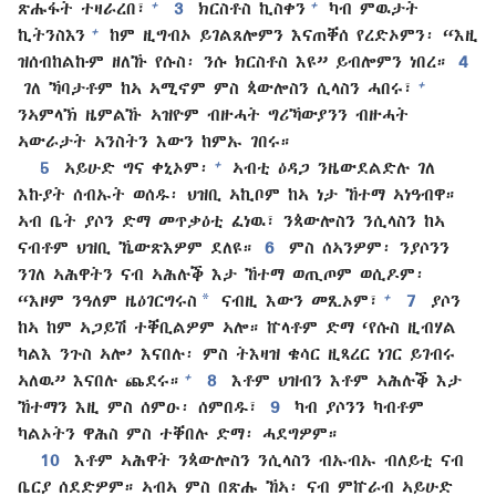
+
+
ጽሑፋት ተዛራረበ፣
3
ክርስቶስ ኪስቀን
ካብ ምዉታት
+
ኪትንስእን
ከም ዚግብኦ ይገልጸሎምን እናጠቐሰ የረድኦምን፡ “እዚ
ዝሰብከልኩም ዘለኹ የሱስ፡ ንሱ ክርስቶስ እዩ” ይብሎምን ነበረ።
4
+
ገለ ኻባታቶም ከኣ ኣሚኖም ምስ ጳውሎስን ሲላስን ሓበሩ፣
ንኣምላኽ ዜምልኹ ኣዝዮም ብዙሓት ግሪኻውያንን ብዙሓት
ኣውራታት ኣንስትን እውን ከምኡ ገበሩ።
+
5
ኣይሁድ ግና ቀኒኦም፡
ኣብቲ ዕዳጋ ንዜውደልድሉ ገለ
እኩያት ሰብኡት ወሰዱ፡ ህዝቢ ኣኪቦም ከኣ ነታ ኸተማ ኣነዓብዋ።
ኣብ ቤት ያሶን ድማ መጥቃዕቲ ፈነዉ፣ ንጳውሎስን ንሲላስን ከኣ
ናብቶም ህዝቢ ኼውጽእዎም ደለዩ።
6
ምስ ሰኣንዎም፡ ንያሶንን
ንገለ ኣሕዋትን ናብ ኣሕሉቕ እታ ኸተማ ወጢጦም ወሲዶም፡
*
+
“እዞም ንዓለም ዜዕገርግሩስ
ናብዚ እውን መጺኦም፣
7
ያሶን
ከኣ ከም ኣጋይሽ ተቐቢልዎም ኣሎ። ኵላቶም ድማ ‘የሱስ ዚብሃል
ካልእ ንጉስ ኣሎ’ እናበሉ፡ ምስ ትእዛዝ ቄሳር ዚጻረር ነገር ይገብሩ
+
ኣለዉ” እናበሉ ጨደሩ።
8
እቶም ህዝብን እቶም ኣሕሉቕ እታ
ኸተማን እዚ ምስ ሰምዑ፡ ሰምበዱ፣
9
ካብ ያሶንን ካብቶም
ካልኦትን ዋሕስ ምስ ተቐበሉ ድማ፡ ሓደግዎም።
10
እቶም ኣሕዋት ንጳውሎስን ንሲላስን ብኡብኡ ብለይቲ ናብ
ቤርያ ሰደድዎም። ኣብኣ ምስ በጽሑ ኸኣ፡ ናብ ምኵራብ ኣይሁድ