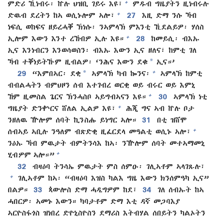
+
ምድሪ ኺነብሩ፡ ኵሉ ህዝቢ ገይሩ እዩ፣
ምዱብ ግዜያትን ዚነብሩሉ
+
ድዉብ ደረትን ከኣ ወሲኑሎም ኣሎ፣
27
እዚ ድማ ንሱ ኻብ
ነፍሲ ወከፍና ዘይረሓቐ ኽነሱ፡ ንኣምላኽ ምእንቲ ኺደልይዎ፡ ሃሰስ
+
ኢሎም እውን እንተ ረኸብዎ ኢሉ እዩ።
28
ከመይሲ፡ ብእኡ
ኢና እንነብርን እንወሳወስን፡ ብእኡ እውን ኢና ዘለና፣ ከምቲ ገለ
*
ኻብ ተቐነይትኹም ዚብልዎ፡ ‘ንሕና እውን ደቁ
ኢና።’
*
+
29
“እምበኣር፡ ደቂ
ኣምላኽ ካብ ኰንና፡
ኣምላኽ ከምቲ
ብብልሓትን ብምህዞን ሰብ እተገብረ ወርቂ ወይ ብሩር ወይ እምኒ
+
ኸም ዚመስል ጌርና ኽንሓስቦ ኣይግብኣናን እዩ።
30
ኣምላኽ ነቲ
+
ግዜያት ድንቍርና ሸለል ኢልዎ እዩ፣
ሕጂ ግና ኣብ ኵሉ ቦታ
ንዘለዉ ዅሎም ሰባት ኪንስሑ ይነግር ኣሎ።
31
በቲ ዝሸሞ
+
ሰብኣይ ኣቢሉ ንዓለም ብጽድቂ ዚፈርደላ መዓልቲ ወሲኑ ኣሎ፣
ንዕኡ ኻብ ምዉታት ብምትንሳእ ከኣ፡ ንዅሎም ሰባት መተኣማመኒ
+
ሂብዎም ኣሎ።”
32
ብዛዕባ ትንሳኤ ምዉታት ምስ ሰምዑ፡ ገሊኣቶም ኣላገጹሉ፣
+
ገሊኣቶም ከኣ፡ “ብዛዕባ እዝስ ካልእ ግዜ እውን ክንሰምዓካ ኢና”
በልዎ።
33
ጳውሎስ ድማ ሓዲግዎም ከደ፣
34
ገለ ሰብኡት ከኣ
ሓበርዎ፡ ኣመኑ እውን። ካባታቶም ድማ እቲ ዳኛ መጋባእያ
ኣርዮስፋጎስ ዝነበረ ድዮኒስዮስን ደማሪስ እትብሃል ሰበይትን ካልኦትን