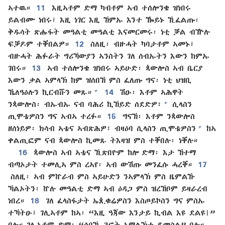
ኣተዉ።
11
እዚኣቶም ድማ ካብቶም ኣብ ተሰሎንቄ ዝነበሩ
ይልብሙ ነበሩ፣ እዚ ነገር እዚ ኸምኡ እንተ ዀይኑ ኺፈልጡ፡
ቅዱሳት ጽሑፋት መዓልቲ መዓልቲ እናመርመሩ፡ ነቲ ቓል ብዅሉ
ፍቓዶም ተቐበልዎ።
12
ስለዚ፡ ብዙሓት ካባታቶም ኣመኑ፣
ብዙሓት ሕፉራት ግሪኻውያን ኣንስትን ገለ ሰብኡትን እውን ከምኡ
ገበሩ።
13
ኣብ ተሰሎንቄ ዝነበሩ ኣይሁድ፡ ጳውሎስ ኣብ ቤርያ
እውን ቃል ኣምላኽ ከም ዝሰበኸ ምስ ፈለጡ ግና፡ ነቲ ህዝቢ
+
ኼለዓዕሉን ኪርብሹን መጹ።
14
ሽዑ፡ እቶም ኣሕዋት
+
ንጳውሎስ፡ ብኡብኡ ናብ ባሕሪ ኪኸይድ ሰደድዎ፣
ሲላስን
ጢሞቴዎስን ግና ኣብኣ ተረፉ።
15
ግናኸ፡ እቶም ንጳውሎስ
+
ዘሰነይዎ፡ ክሳብ ኣቴና ኣብጽሕዎ፣ ብዛዕባ ሲላስን ጢሞቴዎስን
ከኣ
ቀልጢፎም ናብ ጳውሎስ ኪመጹ ትእዛዝ ምስ ተቐበሉ፡ ነቐሉ።
16
ጳውሎስ ኣብ ኣቴና ኺጽበዮም ከሎ ድማ፡ እታ ኸተማ
ብጣኦታት ተመሊኣ ምስ ረኣየ፡ ኣብ ውሽጡ መንፈሱ ሓረቐ።
17
ስለዚ፡ ኣብ ምኵራብ ምስ ኣይሁድን ንኣምላኽ ምስ ዜምልኹ
ኻልኦትን፡ ኵሉ መዓልቲ ድማ ኣብ ዕዳጋ ምስ ዝረኸቦም ይዛራረብ
ነበረ።
18
ገለ ፈላስፋታት ኤጲቁሬዎስን እስጦይኮስን ግና ምስኡ
ተኻትዑ፣ ገሊኣቶም ከኣ፡ “እዚ ዓጃው እንታይ ኪብል እዩ ደልዩ፧”
በሉ። ገሊኣቶም ድማ፡ “ሰባኺ ጓኖት ኣማልኽቲ ይመስል” በሉ።