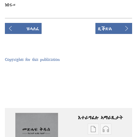
ነበሩ።
ዝሓለፈ
ዚቕጽል
Copyrights for this publication
እተራግፈሉ ኣማራጺታት
ዲጂታዊ
ቅዳሓት