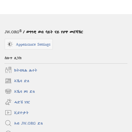
®
JW.ORG
/ ወግዓዊ ወብ ሳይት ናይ የሆዋ መሰኻኽር
Appearance Settings
ስሉጥ ሊንክ
ክትብጻሕ ሕተት
ኣኼባ ድለ
(opens
new
ኣኼባ ዞባ ድለ
(opens
window)
new
ሓድሽ ነገር
window)
ቪድዮታት
ኣብ JW.ORG ድለ