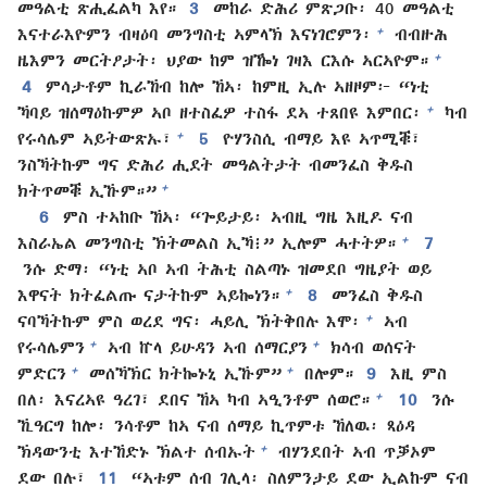
መዓልቲ ጽሒፈልካ እየ።
3
መከራ ድሕሪ ምጽጋቡ፡ 40 መዓልቲ
+
እናተራእዮምን ብዛዕባ መንግስቲ ኣምላኽ እናነገሮምን፡
ብብዙሕ
+
ዜእምን መርትዖታት፡ ህያው ከም ዝዀነ ገዛእ ርእሱ ኣርኣዮም።
4
ምሳታቶም ኪራኸብ ከሎ ኸኣ፡ ከምዚ ኢሉ ኣዘዞም፦ “ነቲ
+
ኻባይ ዝሰማዕኩምዎ ኣቦ ዘተስፈዎ ተስፋ ደኣ ተጸበዩ እምበር፡
ካብ
+
የሩሳሌም ኣይትውጽኡ፣
5
ዮሃንስሲ ብማይ እዩ ኣጥሚቑ፣
ንስኻትኩም ግና ድሕሪ ሒደት መዓልትታት ብመንፈስ ቅዱስ
+
ክትጥመቑ ኢኹም።”
6
ምስ ተኣከቡ ኸኣ፡ “ጐይታይ፡ ኣብዚ ግዜ እዚዶ ናብ
+
እስራኤል መንግስቲ ኽትመልስ ኢኻ፧” ኢሎም ሓተትዎ።
7
ንሱ ድማ፡ “ነቲ ኣቦ ኣብ ትሕቲ ስልጣኑ ዝመደቦ ግዜያት ወይ
+
እዋናት ክትፈልጡ ናታትኩም ኣይኰነን።
8
መንፈስ ቅዱስ
+
ናባኻትኩም ምስ ወረደ ግና፡ ሓይሊ ኽትቅበሉ እሞ፡
ኣብ
+
+
የሩሳሌምን
ኣብ ኵላ ይሁዳን ኣብ ሰማርያን
ክሳብ ወሰናት
+
+
ምድርን
መሰኻኽር ክትኰኑኒ ኢኹም”
በሎም።
9
እዚ ምስ
+
በለ፡ እናረኣዩ ዓረገ፣ ደበና ኸኣ ካብ ኣዒንቶም ሰወሮ።
10
ንሱ
ኺዓርግ ከሎ፡ ንሳቶም ከኣ ናብ ሰማይ ኪጥምቱ ኸለዉ፡ ጻዕዳ
+
ኽዳውንቲ እተኸድኑ ኽልተ ሰብኡት
ብሃንደበት ኣብ ጥቓኦም
ደው በሉ፣
11
“ኣቱም ሰብ ገሊላ፡ ስለምንታይ ደው ኢልኩም ናብ