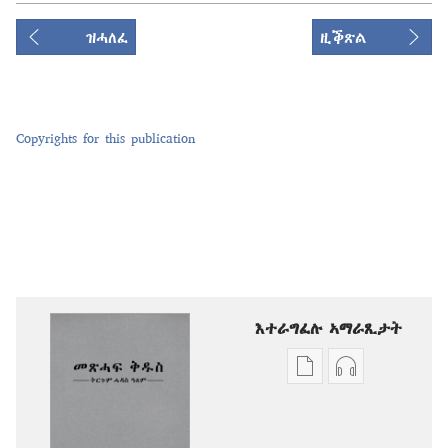
ዝሓለፈ
ዚቕጽል
Copyrights for this publication
እተራግፈሉ ኣማራጺታት
ዲጂታዊ
ቅዳሓት
ሕታማት
ኣውድዮ
ንምርጋፍ
ንምርጋፍ