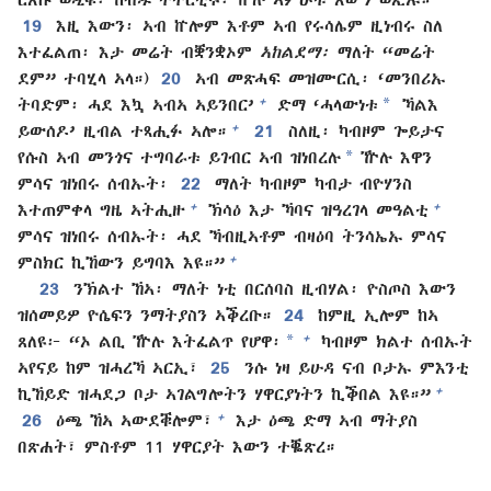
19
እዚ እውን፡ ኣብ ኵሎም እቶም ኣብ የሩሳሌም ዚነብሩ ስለ
እተፈልጠ፡ እታ መሬት ብቛንቋኦም
ኣከልደማ፡
ማለት “መሬት
ደም” ተባሂላ ኣላ።)
20
ኣብ መጽሓፍ መዝሙርሲ፡ ‘መንበሪኡ
*
+
ትባድም፡ ሓደ እኳ ኣብኣ ኣይንበር’
ድማ ‘ሓላውነቱ
ኻልእ
+
ይውሰዶ’ ዚብል ተጻሒፉ ኣሎ።
21
ስለዚ፡ ካብዞም ጐይታና
*
የሱስ ኣብ መንጎና ተግባራቱ ይገብር ኣብ ዝነበረሉ
ዅሉ እዋን
ምሳና ዝነበሩ ሰብኡት፡
22
ማለት ካብዞም ካብታ ብዮሃንስ
+
+
እተጠምቀላ ግዜ ኣትሒዙ
ኽሳዕ እታ ኻባና ዝዓረገላ መዓልቲ
ምሳና ዝነበሩ ሰብኡት፡ ሓደ ኻብዚኣቶም ብዛዕባ ትንሳኤኡ ምሳና
+
ምስክር ኪኸውን ይግባእ እዩ።”
23
ንኽልተ ኸኣ፡ ማለት ነቲ በርሰባስ ዚብሃል፡ ዮስጦስ እውን
ዝሰመይዎ ዮሴፍን ንማትያስን ኣቕረቡ።
24
ከምዚ ኢሎም ከኣ
*
+
ጸለዩ፦ “ኦ ልቢ ዅሉ እትፈልጥ የሆዋ፡
ካብዞም ክልተ ሰብኡት
ኣየናይ ከም ዝሓረኻ ኣርኢ፣
25
ንሱ ነዛ ይሁዳ ናብ ቦታኡ ምእንቲ
+
ኪኸይድ ዝሓደጋ ቦታ ኣገልግሎትን ሃዋርያነትን ኪቕበል እዩ።”
+
26
ዕጫ ኸኣ ኣውደቑሎም፣
እታ ዕጫ ድማ ኣብ ማትያስ
በጽሐት፣ ምስቶም 11 ሃዋርያት እውን ተቘጽረ።