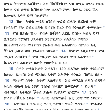
ሰማይ ትጥምቱ ኣለኹም፧ እዚ ኻባኻትኩም ናብ ሰማይ ዝዓረገ የሱስ፡
ከምቲ ናብ ሰማይ ኪኸይድ ከሎ ዝረኣኹምዎ፡ ከምኡ ገይሩ ኸኣ
ኪመጽእ እዩ” ድማ በልዎም።
12
ሽዑ፡ ካብቲ መገዲ ሰንበት ጥራይ ርሒቑ ዚርከብ ጥቓ
+
የሩሳሌም ዘሎ ደብረ ዘይቲ ዚብሃል ከረን ናብ የሩሳሌም ተመልሱ።
13
ምስ በጽሑ ኸኣ፡ ናብታ ዝቐነዩላ ደርቢ ደየቡ። ኣብኣ ድማ
ጴጥሮስን ዮሃንስን ያእቆብን እንድርያስን ፊልጶስን ቶማስን
በርተሎሜዎስን ማቴዎስን ያእቆብ ወዲ እልፍዮስን ስምኦን እቲ
+
ቐናእን ይሁዳ ወዲ ያእቆብን ነበሩ።
14
ኵሎም እዚኣቶም፡ ምስ
+
+
ገሊአን ኣንስትን
ምስ ማርያም ኣደ የሱስን ምስ ኣሕዋቱን
ኰይኖም፡ ሓቢሮም ጸሎት የዘውትሩ ነበሩ።
15
በተን መዓልትታት እቲአን፡ 120 ዚኣኽሉ ሰባት ተኣኪቦም
ከለዉ፡ ጴጥሮስ ኣብ ማእከል እቶም ኣሕዋት ተንሲኡ ኸምዚ በለ፦
16
“ኣቱም ሰባት፡ ኣቱም ኣሕዋተይ፡ እቲ መንፈስ ቅዱስ ብዳዊት
+
+
ኣቢሉ ብዛዕባ እቲ ነቶም ንየሱስ ዝሓዝዎ ዝመርሖም
ይሁዳ
ብትንቢት እተዛረቦ ቕዱስ ጽሑፍ ኪፍጸም ነይርዎ።
17
ንሱስ
+
ምሳና ተቘጺሩ ነይሩ፣
ኣብዚ ኣገልግሎት እዚ ድማ ግደ ነይርዎ።
+
18
(እምበኣር፡ ንሱ በቲ ዓስቢ ዓመጻ፡ ግራት ዓዲጉ፣
ቍልቁል
+
ርእሱ ወዲቑ፡ ከብዱ ተተርቲሩ፡ ኵሉ ኣምዑቱ እውን ወጺኡ።