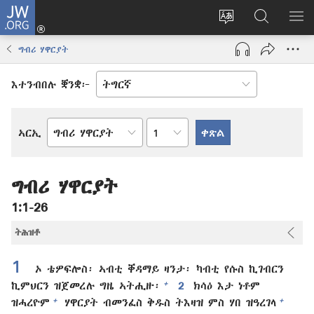
JW.ORG
እቶ
(opens
ቋንቋ
ኣብ
ዝር
new
ወብ
JW.ORG
ኣር
ግብሪ ሃዋርያት
window)
ሳይት
ድለ
ቀይር
እተንብበሉ ቛንቋ፦
ምዕራፍ
ኣርኢ
መጻሕፍቲ
መጽሓፍ
ቅዱስ
ግብሪ ሃዋርያት
1:1-26
ትሕዝቶ
1
ኦ ቴዎፍሎስ፡ ኣብቲ ቐዳማይ ዛንታ፡ ካብቲ የሱስ ኪገብርን
+
ኪምህርን ዝጀመረሉ ግዜ ኣትሒዙ፡
2
ክሳዕ እታ ነቶም
+
+
ዝሓረዮም
ሃዋርያት ብመንፈስ ቅዱስ ትእዛዝ ምስ ሃበ ዝዓረገላ