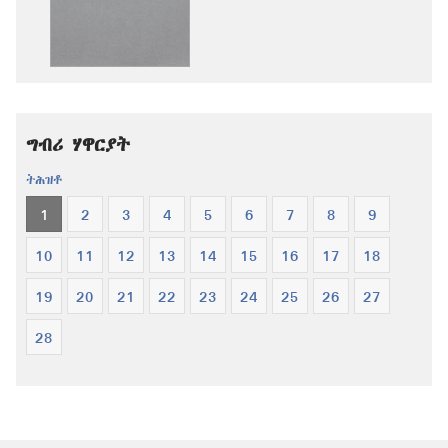
ዚኸውን
ዚኸውን
ኣማራጺታት
ኣማራጺታት
መጽሓፍ
መጽሓፍ
ቅዱስ
ቅዱስ
—
—
ትርጉም
ትርጉም
ግብሪ ሃዋርያት
ሓዳስ
ሓዳስ
ዓለም
ዓለም
ትሕዝቶ
1
2
3
4
5
6
7
8
9
10
11
12
13
14
15
16
17
18
19
20
21
22
23
24
25
26
27
28