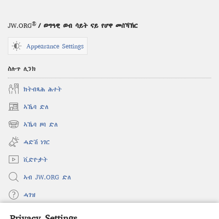
®
JW.ORG
/ ወግዓዊ ወብ ሳይት ናይ የሆዋ መሰኻኽር
Appearance Settings
ስሉጥ ሊንክ
ክትብጻሕ ሕተት
ኣኼባ ድለ
(opens
new
ኣኼባ ዞባ ድለ
(opens
window)
new
ሓድሽ ነገር
window)
ቪድዮታት
ኣብ JW.ORG ድለ
ሓገዝ
Privacy Settings