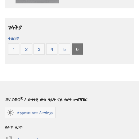
ቅዱስ
ቅዱስ
—
—
ትርጉም
ትርጉም
ገላትያ
ሓዳስ
ሓዳስ
ዓለም
ዓለም
ትሕዝቶ
1
2
3
4
5
6
®
JW.ORG
/ ወግዓዊ ወብ ሳይት ናይ የሆዋ መሰኻኽር
Appearance Settings
ስሉጥ ሊንክ