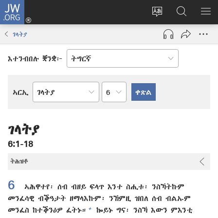
JW.ORG
እቶ
(opens
ቋንቋ
ኣብ
ዝር
new
ወብ
JW.ORG
ኣር
ገላትያ
window)
ሳይት
ድለ
ቀይር
እተንብበሉ ቛንቋ፦
ምዕራፍ
ኣርኢ
መጻሕፍቲ
መጽሓፍ
ቅዱስ
ገላትያ
6:1-18
ትሕዝቶ
6
ኣሕዋተየ፡ ሰብ ብዘይ ፍላጥ እንተ ስሒቱ፡ ንስኻትኩም
መንፈሳዊ ብቕዓታት ዘማላእኩም፡ ንኸምዚ ዝበለ ሰብ ብልኡም
+
መንፈስ ከተቕንዕዎ ፈትኑ።
ኰይኑ ግና፡ ንስኻ እውን ምእንቲ