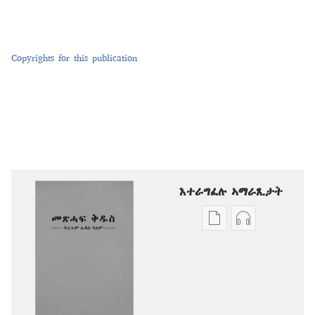
Copyrights for this publication
እተራግፈሉ ኣማራጺታት
ዲጂታዊ
ቅዳሓት
ሕታማት
ኣውድዮ
ንምርጋፍ
ንምርጋፍ
ዚኸውን
ዚኸውን
ኣማራጺታት
ኣማራጺታት
መጽሓፍ
መጽሓፍ