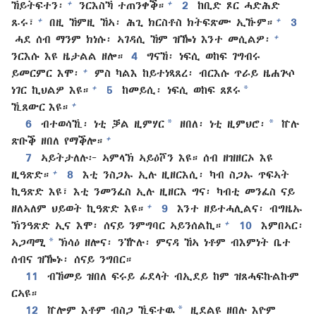
+
+
ኸይትፍተን፡
ንርእስኻ ተጠንቀቕ።
2
ከቢድ ጾር ሓድሕድ
+
+
ጹሩ፣
በዚ ኸምዚ ኸኣ፡ ሕጊ ክርስቶስ ክትፍጽሙ ኢኹም።
3
+
ሓደ ሰብ ማንም ክነሱ፡ ኣገዳሲ ኸም ዝዀነ እንተ መሲልዎ፡
ንርእሱ እዩ ዜታልል ዘሎ።
4
ግናኸ፡ ነፍሲ ወከፍ ገግብሩ
+
ይመርምር እሞ፡
ምስ ካልእ ከይተነጻጸረ፡ ብርእሱ ጥራይ ዜሐጕሶ
*
+
ነገር ኪህልዎ እዩ።
5
ከመይሲ፡ ነፍሲ ወከፍ ጸጾሩ
+
ኺጸውር እዩ።
*
*
6
ብተወሳኺ፡ ነቲ ቓል ዚምሃር
ዘበለ፡ ነቲ ዚምህሮ፡
ኵሉ
+
ጽቡቕ ዘበለ የማቕሎ።
7
ኣይትታለሉ፦ ኣምላኽ ኣይዕሾን እዩ። ሰብ ዘዝዘርኦ እዩ
+
ዚዓጽድ።
8
እቲ ንስጋኡ ኢሉ ዚዘርእሲ፡ ካብ ስጋኡ ጥፍኣት
ኪዓጽድ እዩ፣ እቲ ንመንፈስ ኢሉ ዚዘርእ ግና፡ ካብቲ መንፈስ ናይ
+
ዘለኣለም ህይወት ኪዓጽድ እዩ።
9
እንተ ዘይተሓሊልና፡ ብግዜኡ
+
ኽንዓጽድ ኢና እሞ፡ ሰናይ ንምግባር ኣይንሰልኪ።
10
እምበኣር፡
*
ኣጋጣሚ
ኽሳዕ ዘሎና፡ ንዅሉ፡ ምናዳ ኸኣ ነቶም ብእምነት ቤተ
ሰብና ዝዀኑ፡ ሰናይ ንግበር።
11
ብኸመይ ዝበለ ፍሩይ ፊደላት ብኢደይ ከም ዝጸሓፍኩልኩም
ርኣዩ።
*
12
ኵሎም እቶም ብስጋ ኺፍተዉ
ዚደልዩ ዘበሉ እዮም