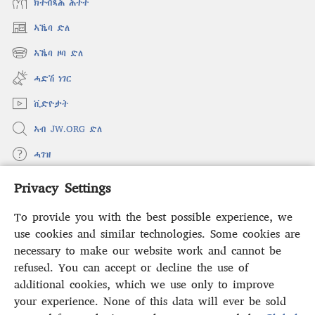
ክትብጻሕ ሕተት
ኣኼባ ድለ
(opens
new
ኣኼባ ዞባ ድለ
(opens
window)
new
ሓድሽ ነገር
window)
ቪድዮታት
ኣብ JW.ORG ድለ
ሓገዝ
Privacy Settings
ወፈያ
(opens
new
To provide you with the best possible experience, we
window)
ቤተ መጻሕፍቲ ኢንተርነት ግምቢ ዘብዐኛ
use cookies and similar technologies. Some cookies are
(opens
new
necessary to make our website work and cannot be
®
JW Hub
window)
refused. You can accept or decline the use of
(opens
new
additional cookies, which we use only to improve
ኣፕሊኬሽን
JW Library
window)
your experience. None of this data will ever be sold