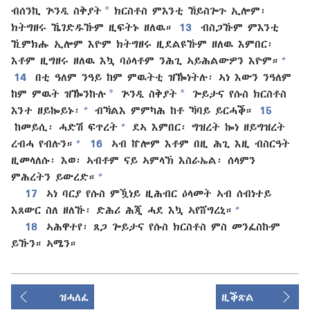
*
ብሰንኪ ጕንዲ ስቅያት
ክርስቶስ ምእንቲ ኸይስጐጉ ኢሎም፡
ክትግዘሩ ኼገድዱኹም ዚፍትኑ ዘለዉ።
13
ብስጋኹም ምእንቲ
ኺምክሑ ኢሎም እዮም ክትግዘሩ ዚደልዩኹም ዘለዉ እምበር፡
+
እቶም ዚግዘሩ ዘለዉ እኳ ባዕላቶም ንሕጊ ኣይሕልውዎን እዮም።
14
በቲ ዓለም ንዓይ ከም ምዉትቲ ዝዀነትሉ፡ ኣነ እውን ንዓለም
*
*
ከም ምዉት ዝዀንኩሉ
ጕንዲ ስቅያት
ጐይታና የሱስ ክርስቶስ
+
እንተ ዘይኰይኑ፡
ብኻልእ ምምካሕ ከቶ ኻባይ ይርሓቕ።
15
+
ከመይሲ፡ ሓድሽ ፍጥረት
ደኣ እምበር፡ ግዝረት ኰነ ዘይግዝረት
+
ረብሓ የብሉን።
16
ኣብ ኵሎም እቶም በዚ ሕጊ እዚ ብስርዓት
ዚመላለሱ፡ እወ፡ ኣብቶም ናይ ኣምላኽ እስራኤል፡ ሰላምን
+
ምሕረትን ይውረድ።
17
ኣነ ባርያ የሱስ ምዃነይ ዚሕብር ዕላመት ኣብ ሰብነተይ
+
እጸውር ስለ ዘለኹ፡ ድሕሪ ሕጂ ሓደ እኳ ኣየሸግረኒ።
18
ኣሕዋተየ፡ ጸጋ ጐይታና የሱስ ክርስቶስ ምስ መንፈስኩም
ይኹን። ኣሜን።
ዝሓለፈ
ዚቕጽል