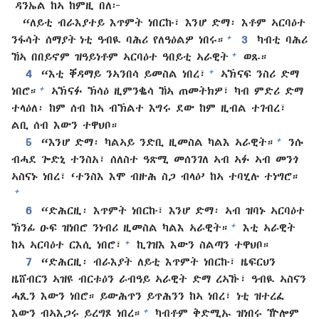
ዳንኤል ከኣ ከምዚ በለ፦
“ለይቲ ብራእያተይ እጥምት ነበርኩ፣ እንሆ ድማ፡ እቶም ኣርባዕተ
+
ንፋሳት ሰማያት ነቲ ዓብዪ ባሕሪ የለዓዕልዎ ነበሩ።
3
ካብቲ ባሕሪ
+
ኸኣ በበይኖም ዝዓይነቶም ኣርባዕተ ዓበይቲ ኣራዊት
ወጹ።
+
4
“እቲ ቐዳማይ ንኣንበሳ ይመስል ነበረ፣
ኣኽናፍ ንስሪ ድማ
+
ነበሮ።
ኣኽናፉ ኽሳዕ ዚምንቈሳ ኸኣ ጠመትክዎ፣ ካብ ምድሪ ድማ
ተላዕለ፡ ከም ሰብ ከኣ ብኽልተ እግሩ ደው ከም ዚብል ተገብረ፣
ልቢ ሰብ እውን ተዋህቦ።
+
5
“እንሆ ድማ፡ ካልኣይ ንድቢ ዚመስል ካልእ ኣራዊት።
ንሱ
ብሓደ ጐድኒ ተንስአ፣ ሰለስተ ዓጽሚ መሰንገለ ኣብ ኣፉ ኣብ መንጎ
ኣስናኑ ነበረ፣ ‘ተንስእ እሞ ብዙሕ ስጋ ብላዕ’ ከኣ ተባሂሉ ተነግሮ።
+
6
“ድሕርዚ፡ እጥምት ነበርኩ፣ እንሆ ድማ፡ ኣብ ዝባኑ ኣርባዕተ
+
ኽንፊ ዑፍ ዝነበሮ ንነብሪ ዚመስል ካልእ ኣራዊት።
እቲ ኣራዊት
+
ከኣ ኣርባዕተ ርእሲ ነበሮ፣
ኪገዝእ እውን ስልጣን ተዋህቦ።
7
“ድሕርዚ፡ ብራእያት ለይቲ እጥምት ነበርኩ፣ ዜፍርህን
ዜሸብርን ኣዝዩ ብርቱዕን ራብዓይ ኣራዊት ድማ ረኣኹ፣ ዓብዪ ኣስናን
ሓጺን እውን ነበሮ። ይውሕጥን ይጥሕንን ከኣ ነበረ፣ ነቲ ዝተረፈ
+
እውን ብኣእጋሩ ይረግጾ ነበረ።
ካብቶም ቅድሚኡ ዝነበሩ ዅሎም