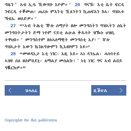
*
+
ግዜን
ኣብ ኢዱ ኺውሃቡ እዮም።
26
ግናኸ፡ እቲ ቤት ፍርዲ
ንፍርዲ ተቐመጠ፣ ጠሪሱ ምእንቲ ኺጸንትን ኪጠፍእን ከኣ፡ ግዝኣቱ
+
ኻብኡ ወሰድዎ።
27
“‘ኣብ ትሕቲ ዅሉ ሰማያት ዘሎ መንግስትን ግዝኣትን ዕቤት
መንግስትታትን ድማ ነቶም ናይቲ ልዑል ቅዱሳት ዝዀኑ ህዝቢ
+
+
ተዋህበ።
መንግስቶም ዘለኣለማዊት መንግስቲ እያ፣
ኵሉ
ግዝኣታት እውን ኬገልግሎምን ኪእዘዞምን እዩ።’
28
“መወዳእታ እቲ ነገር፡ እዚ እዩ። ኣነ ዳንኤል፡ ሓሳባተይ
*
ኣዝዩ ስለ ዘሰምበደኒ፡ ጸማልያ መሰልኩ፣
ነቲ ነገር ግና ኣብ ልበይ
ዓቘርክዎ።”
ዝሓለፈ
ዚቕጽል
Copyrights for this publication