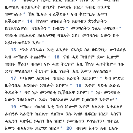
ዚመስል ብደበናታት ሰማያት ይመጽእ ነበረ፣ ናብቲ ጥንታዊ
+
ዝመዓልቱ
ኸኣ ኪኣቱ ተፈቕደሉ፣ ናብ ቅድሚኡ እውን
ኣቕረብዎ።
14
ኵሎም ህዝብታትን ኣህዛብን ቋንቋታትን
+
+
+
ኬገልግልዎስ፡ ግዝኣትን
ክብርን
መንግስትን ንዕኡ ተዋህቦ።
ግዝኣቱ ዘይሓልፍ ዘለኣለማዊ ግዝኣት እዩ፣ መንግስቱ እውን ከቶ
+
ኣይክትጠፍእን እያ።
15
“ኣነ ዳንኤል፡ እቲ ራእያት ርእሰይ ስለ ዘፍርሃኒ፡ መንፈሰይ
+
ኣብ ውሽጠይ ተጨነቐ።
16
ናብ ሓደ ኻብቶም ደው ኢሎም
ዝነበሩ ቐሪበ፡ ብዛዕባ ናይ ሓቂ ትርጉም እዚ ዅሉ ሓተትክዎ። ንሱ
ድማ መለሰለይ፣ ትርጉም እዚ ነገራት እዚ እውን ኣፍለጠኒ።
+
17
“‘እዞም ኣርባዕተ ዓበይቲ ኣራዊት እዚኦም፡
ካብ ምድሪ
+
ዚትንስኡ ኣርባዕተ ነገስታት እዮም።
18
እቶም ናይቲ ልዑል
+
+
ቅዱሳት
ግና ነታ መንግስቲ ኪቕበልዋ እዮም፣
ነታ መንግስቲ
+
እውን ንዘለኣለም፡ እወ፡ ንዘለኣለመ ኣለም ኪወርስዋ እዮም።’
19
“ሽዑ፡ ብዛዕባ እቲ ኻብ ኵሎም እቶም ካልኦት እተፈልየ
ራብዓይ ኣራዊት ክፈልጥ ደለኹ። ንሱ ኣዝዩ ዜፍርህ ነበረ፣ ኣስናን
ሓጺንን ኣጽፋር ነሓስን ከኣ ነበሮ፣ ይውሕጥን ይጥሕንን፡ ዝተረፈ
+
እውን ብኣእጋሩ ይረግጽ ነበረ።
20
ብዛዕባ እተን ኣብ ርእሱ