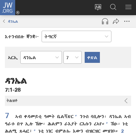
JW.ORG
እቶ
(opens
ቋንቋ
ኣብ
ዝር
new
ወብ
JW.ORG
ኣር
ዳንኤል
window)
ሳይት
ድለ
ቀይር
እተንብበሉ ቛንቋ፦
ምዕራፍ
ኣርኢ
መጻሕፍቲ
መጽሓፍ
ቅዱስ
ዳንኤል
7:1-28
ትሕዝቶ
7
+
ኣብ ቀዳመይቲ ዓመት ቤልሻጽር
ንጉስ ባቢሎን፡ ዳንኤል ኣብ
+
ዓራቱ በጥ ኢሉ ኸሎ፡ ሕልምን ራእያት ርእሱን ረኣየ።
ሽዑ፡ ነቲ
+
ሕልሚ ጸሓፎ፣
ነቲ ነገር ብምሉኡ እውን ብዝርዝር መዝገቦ።
2