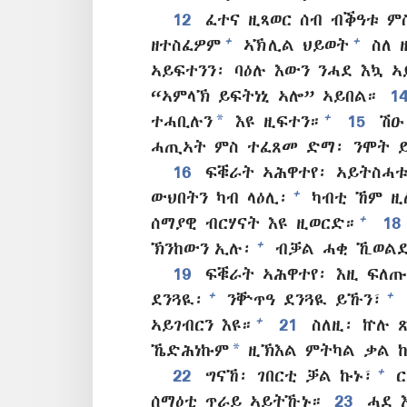
12
ፈተና ዚጻወር ሰብ ብቕዓቱ ምስ
+
+
ዘተስፈዎም
ኣኽሊል ህይወት
ስለ 
ኣይፍተንን፡ ባዕሉ እውን ንሓደ እኳ ኣ
“ኣምላኽ ይፍትነኒ ኣሎ” ኣይበል።
1
*
+
ተሓቢሉን
እዩ ዚፍተን።
15
ሽዑ
ሓጢኣት ምስ ተፈጸመ ድማ፡ ንሞት 
16
ፍቑራት ኣሕዋተየ፡ ኣይትስሓቱ
+
ውህበትን ካብ ላዕሊ፡
ካብቲ ኸም ዚለ
+
ሰማያዊ ብርሃናት እዩ ዚወርድ።
18
+
ኽንከውን ኢሉ፡
ብቓል ሓቂ ኺወልደ
19
ፍቑራት ኣሕዋተየ፡ እዚ ፍለጡ
+
+
ደንጓዪ፡
ንቝጥዓ ደንጓዪ ይኹን፣
+
ኣይገብርን እዩ።
21
ስለዚ፡ ኵሉ ጽ
*
ኼድሕነኩም
ዚኽእል ምትካል ቃል ከ
+
22
ግናኸ፡ ገበርቲ ቓል ኩኑ፣
ር
ሰማዕቲ ጥራይ ኣይትኹኑ።
23
ሓደ እ