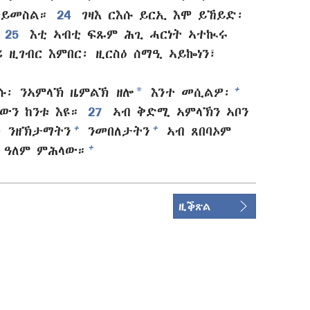
 ይመስል።
24
ገዛእ ርእሱ ይርኢ እሞ ይኸይድ፡
25
እቲ ኣብቲ ፍጹም ሕጊ ሓርነት ኣተኲሩ
 ዚገብር እምበር፡ ዚርስዕ ሰማዒ ኣይኰነን፣
*
+
ነሱ፡ ንኣምላኽ ዜምልኽ ዘሎ
እንተ መሲልዎ፡
ውን ከንቱ እዩ።
27
ኣብ ቅድሚ ኣምላኽን ኣቦን
+
+
 ንዘኽታማትን
ንመበለታትን
ኣብ ጸበባኦም
+
 ዓለም ምሕላው።
ዚቕጽል