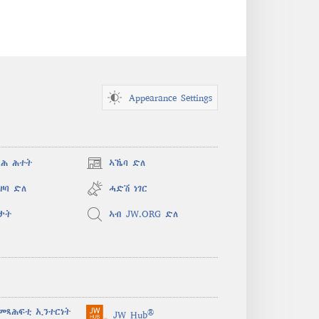
Appearance Settings
ጻሕ ሕተት
ኣኼባ ድለ
(opens
new
ዞባ ድለ
ሓድሽ ነገር
window)
ታት
ኣብ JW.ORG ድለ
መጻሕፍቲ ኢንተርነት
®
JW Hub