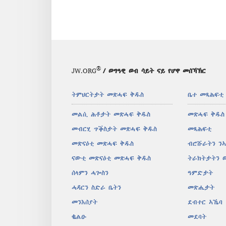
®
JW.ORG
/ ወግዓዊ ወብ ሳይት ናይ የሆዋ መሰኻኽር
ትምህርትታት መጽሓፍ ቅዱስ
ቤተ መጻሕፍቲ
መልሲ ሕቶታት መጽሓፍ ቅዱስ
መጽሓፍ ቅዱስ
መብርሂ ጥቕስታት መጽሓፍ ቅዱስ
መጻሕፍቲ
መጽናዕቲ መጽሓፍ ቅዱስ
ብሮሹራትን ን
ናውቲ መጽናዕቲ መጽሓፍ ቅዱስ
ትራክትታትን 
ሰላምን ሓጐስን
ዓምድታት
ሓዳርን ስድራ ቤትን
መጽሔታት
መንእሰያት
ደብተር ኣኼባ
ቈልዑ
መደባት