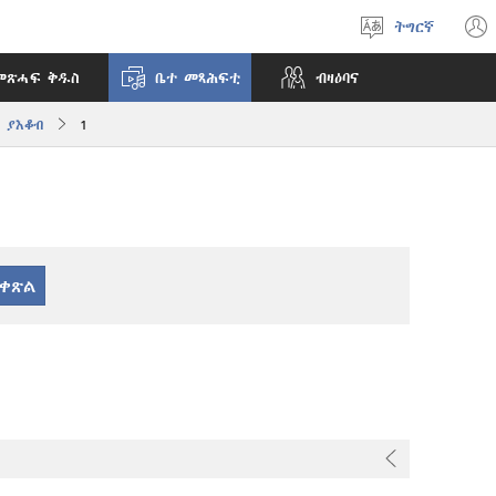
ትግርኛ
ቋንቋ
ምረጽ
መጽሓፍ ቅዱስ
ቤተ መጻሕፍቲ
ብዛዕባና
ያእቆብ
1