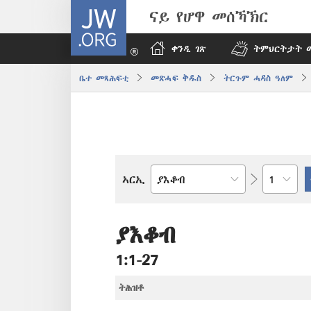
JW.ORG
ናይ የሆዋ መሰኻኽር
ቀንዲ ገጽ
ትምህርትታት 
ቤተ መጻሕፍቲ
መጽሓፍ ቅዱስ
ትርጉም ሓዳስ ዓለም
ምዕራፍ
ኣርኢ
መጻሕፍቲ
መጽሓፍ
ቅዱስ
ያእቆብ
1:1-27
ትሕዝቶ