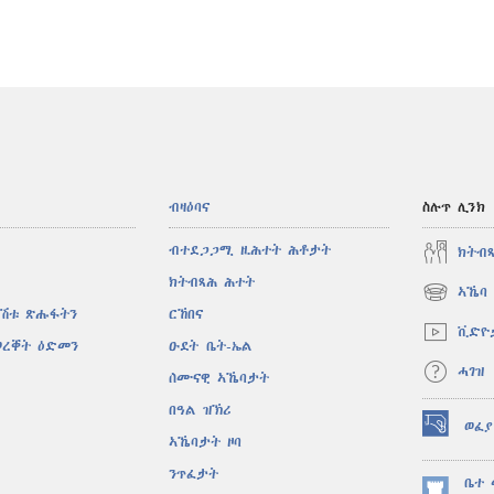
ብዛዕባና
ስሉጥ ሊንክ
ብተደጋጋሚ ዚሕተት ሕቶታት
ክትብ
ክትብጻሕ ሕተት
ኣኼባ 
(opens
ኣሽቱ ጽሑፋትን
ርኸበና
new
ቪድዮ
window)
ወረቐት ዕድመን
ዑደት ቤት-ኤል
ሓገዝ
ሰሙናዊ ኣኼባታት
በዓል ዝኽሪ
ወፈያ
(opens
ኣኼባታት ዞባ
new
ንጥፈታት
window)
ቤተ 