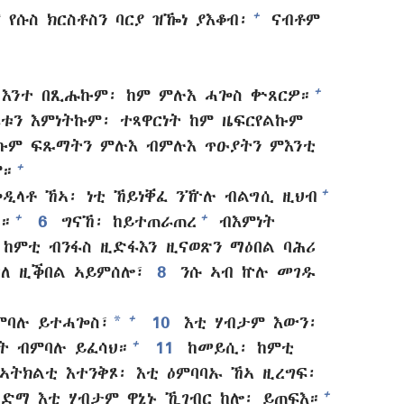
+
የሱስ ክርስቶስን ባርያ ዝዀነ ያእቆብ፡
ናብቶም
+
 እንተ በጺሑኩም፡ ከም ምሉእ ሓጐስ ቍጸርዎ።
ቱን እምነትኩም፡ ተጻዋርነት ከም ዜፍርየልኩም
ኩም ፍጹማትን ምሉእ ብምሉእ ጥዑያትን ምእንቲ
+
ም።
+
ዲላቶ ኸኣ፡ ነቲ ኸይነቐፈ ንዅሉ ብልግሲ ዚህብ
+
+
።
6
ግናኸ፡ ከይተጠራጠረ
ብእምነት
ከምቲ ብንፋስ ዚድፋእን ዚናወጽን ማዕበል ባሕሪ
ለ ዚቕበል ኣይምሰሎ፣
8
ንሱ ኣብ ኵሉ መገዱ
*
+
ምባሉ ይተሓጐስ፣
10
እቲ ሃብታም እውን፡
+
ት ብምባሉ ይፈሳህ።
11
ከመይሲ፡ ከምቲ
ኣትክልቲ እተንቅጾ፡ እቲ ዕምባባኡ ኸኣ ዚረግፍ፡
+
ድማ እቲ ሃብታም ዋኒኑ ኺገብር ከሎ፡ ይጠፍእ።