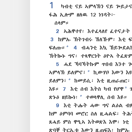
1
ካብቲ ናይ ኣምላኽን ናይ ጐይታና 
ፋሕ ኢሎም ዘለዉ 12 ነገዳት፦
ሰላም።
2
ኣሕዋተየ፡ እተፈላለየ ፈተናታት
3
ከምኡ ኽትገብሩ ኸለኹም፡ እቲ ፍ
+
ፍለጡ።
4
ብሓንቲ እኳ ኸይጐደል
ኽትኰኑ ግና፡ ተጻዋርነት ዕዮኣ ትፈጽ
5
ሓደ ኻባኻትኩም ጥበብ እንተ ጐ
+
ኣምላኽ ይለምኖ፣
ኪውሃቦ እውን እዩ
+
ይለምን፣
ከመይሲ፡ እቲ ዚጠራጠር፡ 
*
እዩ።
7
እቲ ሰብ እትስ ካብ የሆዋ
ገ
+
ጽኑዕ ዘይኰነ፡
ተወላዋሊ ሰብ እዩ።
9
እቲ ትሑት ሓው ግና ልዕል ብ
ከም ዕምባባ መሮር ስለ ዚሓልፍ፡ ትሕ
ጸሓይ ምስ ዋዒኣ እትወጽእ እሞ፡ ነቲ 
ጽባቐ ትርኢቱ እውን ዚጠፍእ፡ ከምኡ 