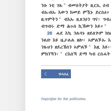
*
ንሱ ነቲ ገጹ
ብመስትያት ዚርኢ ሰብ
ብኡብኡ እውን ከመይ ምዃኑ ይርስዕ።
+
ዚጥምትን
ብእኡ ዚጸንዕን ግና፡ ግብሪ
+
ብግብሩ ድማ ሕጉስ ኪኸውን እዩ።
26
ሓደ እኳ ንልሳኑ ዘይለጕም ክ
ንልቡ እዩ ዜታልል ዘሎ፡ ኣምልኾኡ እ
*
ንጹህን ዘይረኸሰን ኣምልኾ
እዚ እዩ፦
+
ምክንኻን፡
ርእስኻ ድማ ካብ ርስሓት
ዝሓለፈ
Copyrights for this publication