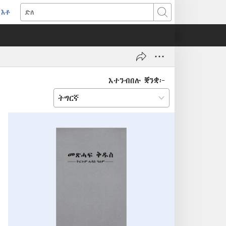
እቶ
(opens
ድለ
new
window)
እተንብበሉ ቛንቋ፦