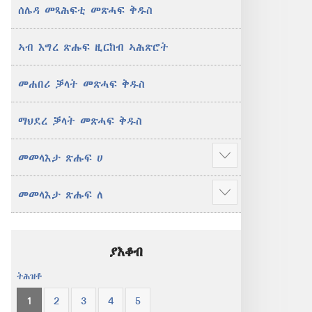
ሰሌዳ መጻሕፍቲ መጽሓፍ ቅዱስ
ኣብ እግረ ጽሑፍ ዚርከብ ኣሕጽሮት
መሐበሪ ቓላት መጽሓፍ ቅዱስ
ማህደረ ቓላት መጽሓፍ ቅዱስ
መመላእታ ጽሑፍ ሀ
Show
more
መመላእታ ጽሑፍ ለ
Show
more
ያእቆብ
ትሕዝቶ
1
2
3
4
5