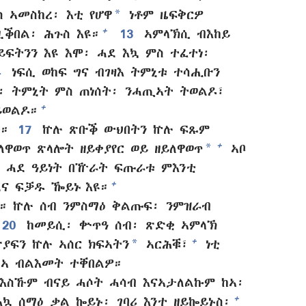
*
 ኣመስከረ፡ እቲ የሆዋ
ነቶም ዜፍቅርዎ
+
ዚቕበል፡ ሕጉስ እዩ።
13
ኣምላኽሲ ብእከይ
ይፍትንን እዩ እሞ፡ ሓደ እኳ ምስ ተፈተነ፡
4
ነፍሲ ወከፍ ግና ብገዛእ ትምኒቱ ተሳሒቡን
፡ ትምኒት ምስ ጠነሰት፡ ንሓጢኣት ትወልዶ፣
+
ይወልዶ።
።
17
ኵሉ ጽቡቕ ውህበትን ኵሉ ፍጹም
*
+
ዋወጥ ጽላሎት ዘይቀያየር ወይ ዘይለዋወጥ
ኣቦ
ሓደ ዓይነት በዅራት ፍጡራቱ ምእንቲ
+
ና ፍቓዱ ዀይኑ እዩ።
። ኵሉ ሰብ ንምስማዕ ቅልጡፍ፡ ንምዝራብ
20
ከመይሲ፡ ቍጥዓ ሰብ፡ ጽድቂ ኣምላኽ
*
+
ያፍን ኵሉ ኣሰር ክፍኣትን
ኣርሕቑ፣
ነቲ
ኣ ብልእመት ተቐበልዎ።
እስኹም ብናይ ሓሶት ሓሳብ እናኣታለልኩም ከኣ፡
+
ኳ ሰማዕ ቃል ኰይኑ፡ ገባሪ እንተ ዘይኰይኑስ፡