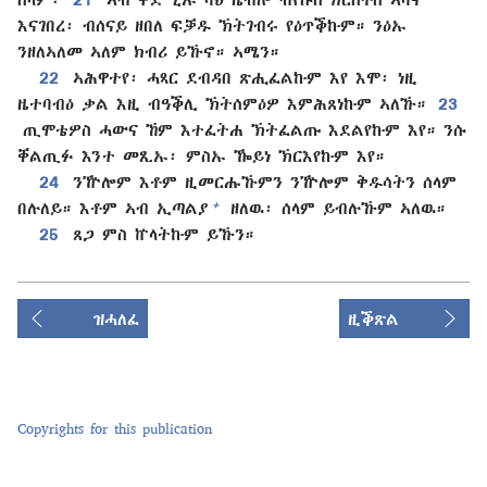
እናገበረ፡ ብሰናይ ዘበለ ፍቓዱ ኽትገብሩ የዕጥቕኩም። ንዕኡ
ንዘለኣለመ ኣለም ክብሪ ይኹኖ። ኣሜን።
22
ኣሕዋተየ፡ ሓጻር ደብዳበ ጽሒፈልኩም እየ እሞ፡ ነዚ
ዜተባብዕ ቃል እዚ ብዓቕሊ ኽትሰምዕዎ እምሕጸነኩም ኣለኹ።
23
ጢሞቴዎስ ሓውና ኸም እተፈትሐ ኽትፈልጡ እደልየኩም እየ። ንሱ
ቐልጢፉ እንተ መጺኡ፡ ምስኡ ዀይነ ኽርእየኩም እየ።
24
ንዅሎም እቶም ዚመርሑኹምን ንዅሎም ቅዱሳትን ሰላም
+
በሉለይ። እቶም ኣብ ኢጣልያ
ዘለዉ፡ ሰላም ይብሉኹም ኣለዉ።
25
ጸጋ ምስ ኵላትኩም ይኹን።
ዝሓለፈ
ዚቕጽል
Copyrights for this publication