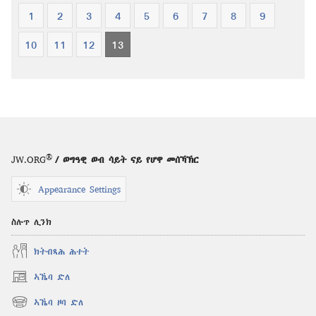
1
2
3
4
5
6
7
8
9
10
11
12
13
®
JW.ORG
/ ወግዓዊ ወብ ሳይት ናይ የሆዋ መሰኻኽር
Appearance Settings
ስሉጥ ሊንክ
ክትብጻሕ ሕተት
ኣኼባ ድለ
(opens
new
ኣኼባ ዞባ ድለ
(opens
window)