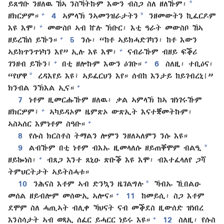
*
ይጸግቡ ንዘለዉ ኸኣ ንስኻትኩም እውን ብስጋ ስለ ዘለኹም፡
*
+
ዘክርዎም።
4
ኣምላኽ ንኣመንዝራታትን
ንዘመውትን ኪፈርዶም
+
እዩ እሞ፡
መውስቦ ኣብ ኵሉ ኽቡር፡ እቲ ዓራት መውስቦ ኸኣ
+
ዘይረኸሰ ይኹን።
5
ንሱ፡ “ከቶ ኣይክሓድገካን፡ ከቶ እውን
+
ኣይክጥንጥነካን እየ” ኢሉ እዩ እሞ፡
ናብራኹም ብዘይ ፍቕሪ
+
+
ገንዘብ ይኹን፣
በቲ ዘሎኩም እውን ዕገቡ።
6
ስለዚ፡ ተቢዕና፡
*
“የሆዋ
ረዳእየይ እዩ፣ ኣይፈርህን እየ። ሰብከ እንታይ ከይገብረኒ፧”
+
ክንብል ንኽእል ኢና።
7
ነቶም ዚመርሑኹም ዘለዉ፡ ቃል ኣምላኽ ከኣ ዝነገሩኹም
+
ዘክርዎም፣
ኣካይዳኦም ዜምጽኦ ውጽኢት እናተቛመትኩም፡
+
ኣስኣሰር እምነቶም ስዓቡ።
8
የሱስ ክርስቶስ ትማልን ሎምን ንዘለኣለምን ንሱ እዩ።
*
9
ልብኹም በቲ ነቶም ብእኡ ዚመላለሱ ዘይጠቐሞም ብልዒ
+
ዘይኰነስ፡
ብጸጋ እንተ ጸኒዑ ጽቡቕ እዩ እሞ፡ ብእተፈላለየ ጋሻ
ትምህርትታት ኣይትስሓቱ።
*
10
ንሕናስ እቶም ኣብ ድንኳን ዜገልግሉ
ኻብኡ ኺበልዑ
+
መሰል ዘይብሎም መሰውኢ ኣሎና።
11
ከመይሲ፡ ስጋ እቶም
ደሞም ስለ ሓጢኣት ብሊቀ ኻህናት ናብ መቕደስ ዚውሰድ ዝነበረ
+
እንስሳታት ኣብ ወጻኢ ሰፈር ይሓርር ነይሩ እዩ።
12
ስለዚ፡ የሱስ