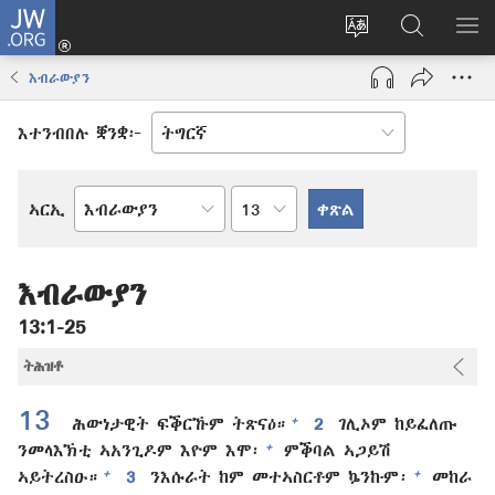
JW.ORG
እቶ
(opens
ቋንቋ
ኣብ
ዝር
new
ወብ
JW.ORG
ኣር
እብራውያን
window)
ሳይት
ድለ
ቀይር
እተንብበሉ ቛንቋ፦
ምዕራፍ
ኣርኢ
መጻሕፍቲ
መጽሓፍ
ቅዱስ
እብራውያን
13:1-25
ትሕዝቶ
13
+
ሕውነታዊት ፍቕርኹም ትጽናዕ።
2
ገሊኦም ከይፈለጡ
+
ንመላእኽቲ ኣአንጊዶም እዮም እሞ፡
ምቕባል ኣጋይሽ
+
+
ኣይትረስዑ።
3
ንእሱራት ከም መተኣስርቶም ኴንኩም፡
መከራ