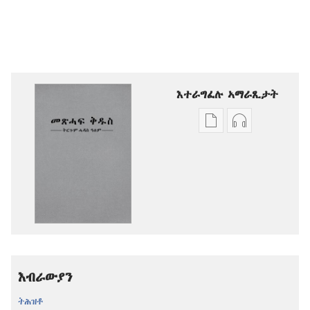
እተራግፈሉ ኣማራጺታት
ዲጂታዊ
ቅዳሓት
ሕታማት
ኣውድዮ
ንምርጋፍ
ንምርጋፍ
ዚኸውን
ዚኸውን
ኣማራጺታት
ኣማራጺታት
መጽሓፍ
መጽሓፍ
ቅዱስ
ቅዱስ
—
—
ትርጉም
ትርጉም
እብራውያን
ሓዳስ
ሓዳስ
ዓለም
ዓለም
ትሕዝቶ