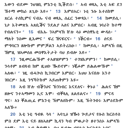
+
እውን ብደሙ ንህዝቢ ምእንቲ ኪቕድስ፡
ኣብ ወጻኢ እቲ ኣፍ ደገ
+
ኸተማ መከራ ጸጊቡ እዩ።
13
እምበኣር፡ ነቲ ንሱ እተሰከሞ
+
ጸርፊ ተሰኪምና ናብኡ ናብ ወጻኢ ሰፈር ንውጻእ፣
14
ከመይሲ፡
ነታ እትመጽእ ኣጸቢቕና ንደልያ ኣለና እምበር፡ ኣብዚ ነባሪት ከተማ
+
+
የብልናን።
15
ብእኡ ንኣምላኽ ኵሉ ሳዕ መስዋእቲ ውዳሰ፡
+
+
ማለት ንስሙ ዚእመና
ፍረ ኸናፍርና፡
ነቕርብ።
16
ሰናይ
+
ምግባርን ዘሎኩም ምምቓልን ኣይትረስዑ፣
ከመይሲ፡ ኣምላኽ በዚ
+
ኸምዚ ዝኣመሰለ መስዋእትታት ባህ ይብሎ እዩ።
+
+
17
ንዚመርሑኹም ተኣዘዝዎምን
ተገዝእዎምን፣
ከመይሲ፡
*
ንሳቶም ጸብጻብ ከም ዚህቡ ዀይኖም፡ ነቒሖም ይሕልውኹም
+
ኣለዉ፣
ነዚ ብሓጐስ ኪገብርዎ እምበር፡ እህህ እናበሉ እንተ
ገበርዎ፡ እዚ ንዓኻትኩም ኣይጠቅምን እዩ።
*
18
ኣብ ኵሉ ብቕንዕና ኽንነብር እናደለና፡ ቅኑዕ
ሕልና ኸም
+
ዘሎና ንተኣማመን ኢና እሞ፡ ብቐጻሊ ጸልዩልና።
19
ምናዳ
ግና፡ ኣነ ቐልጢፈ ምእንቲ ኽምለሰኩም፡ እዚ ኽትገብሩ እምዕደኩም
ኣለኹ።
+
20
እቲ ነቲ ዓብዪ ጓሳ
ኣባጊዕ ዝዀነ ጐይታና የሱስ ክርስቶስ
ምስ ደም እቲ ናይ ዘለኣለም ኪዳን ካብ ምዉታት ዘተንስኦ ኣምላኽ
ሰላም፡
21
ኣብ ቅድሚኡ ባህ ዜብሎ ብየሱስ ክርስቶስ ኣባና