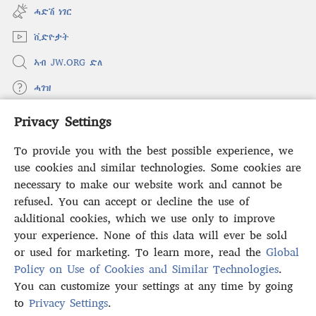
new
ሓድሽ ነገር
window)
ቪድዮታት
ኣብ JW.ORG ድለ
ሓገዝ
Privacy Settings
ወፈያ
(opens
new
To provide you with the best possible experience, we
window)
ቤተ መጻሕፍቲ ኢንተርነት ግምቢ ዘብዐኛ
use cookies and similar technologies. Some cookies are
(opens
new
necessary to make our website work and cannot be
®
JW Hub
window)
refused. You can accept or decline the use of
(opens
new
additional cookies, which we use only to improve
ኣፕሊኬሽን
JW Library
window)
your experience. None of this data will ever be sold
or used for marketing. To learn more, read the
Global
Policy on Use of Cookies and Similar Technologies
.
You can customize your settings at any time by going
Copyright
© 2026 Watch Tower Bible and Tract Society of Pennsylvania.
to
Privacy Settings
.
S
ውዕል ኣጠቓቕማ
|
ፖሊሲ ምስጢራውነት
|
PRIVACY SETTINGS