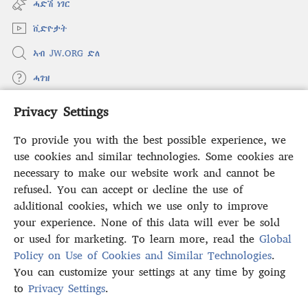
ሓድሽ ነገር
window)
ቪድዮታት
ኣብ JW.ORG ድለ
ሓገዝ
Privacy Settings
ወፈያ
(opens
new
To provide you with the best possible experience, we
window)
ቤተ መጻሕፍቲ ኢንተርነት ግምቢ ዘብዐኛ
use cookies and similar technologies. Some cookies are
(opens
new
necessary to make our website work and cannot be
®
JW Hub
window)
(opens
refused. You can accept or decline the use of
new
additional cookies, which we use only to improve
ኣፕሊኬሽን
JW Library
window)
your experience. None of this data will ever be sold
or used for marketing. To learn more, read the
Global
Policy on Use of Cookies and Similar Technologies
.
You can customize your settings at any time by going
Copyright
© 2026 Watch Tower Bible and Tract Society of Pennsylvania.
to
Privacy Settings
.
S
ውዕል ኣጠቓቕማ
|
ፖሊሲ ምስጢራውነት
|
PRIVACY SETTINGS