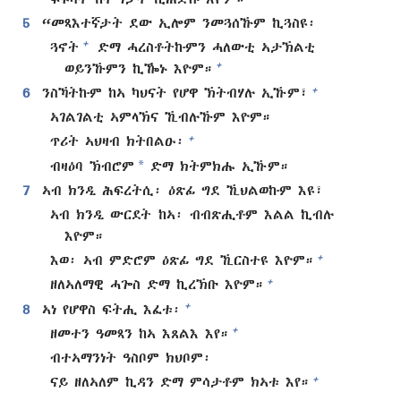
5
“መጻእተኛታት ደው ኢሎም ንመጓሰኹም ኪጓስዩ፡
+
ጓኖት
ድማ ሓረስቶትኩምን ሓለውቲ ኣታኽልቲ
+
ወይንኹምን ኪዀኑ እዮም።
+
6
ንስኻትኩም ከኣ ካህናት የሆዋ ኽትብሃሉ ኢኹም፣
ኣገልገልቲ ኣምላኽና ኺብሉኹም እዮም።
+
ጥሪት ኣህዛብ ክትበልዑ፡
*
ብዛዕባ ኽብሮም
ድማ ክትምክሑ ኢኹም።
7
ኣብ ክንዲ ሕፍረትሲ፡ ዕጽፊ ግደ ኺህልወኩም እዩ፣
ኣብ ክንዲ ውርደት ከኣ፡ ብብጽሒቶም እልል ኪብሉ
እዮም።
+
እወ፡ ኣብ ምድሮም ዕጽፊ ግደ ኺርስተዩ እዮም።
+
ዘለኣለማዊ ሓጐስ ድማ ኪረኽቡ እዮም።
+
8
ኣነ የሆዋስ ፍትሒ እፈቱ፡
+
ዘመተን ዓመጻን ከኣ እጸልእ እየ።
ብተኣማንነት ዓስቦም ክህቦም፡
+
ናይ ዘለኣለም ኪዳን ድማ ምሳታቶም ክኣቱ እየ።