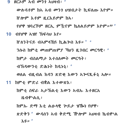
+
9
ዘርኦም ኣብ መንጎ ኣህዛብ፡
ውሉዳቶም ከኣ ኣብ መንጎ ህዝብታት ኪፍለጡ እዮም።
ኵሎም እቶም ዚርእይዎም ከኣ፡
+
የሆዋ ዝባረኾም ዘርኢ ምዃኖም ኬለልይዎም እዮም።”
10
ብየሆዋ ኣዝየ ኽፍሳህ እየ።
*
+
ኵለንትናይ ብኣምላኸይ ኪሕጐስ እዩ።
+
ንሱስ ከምቲ መጠምጠምያ ኻህን ዚገብር መርዓዊ፡
ከምታ ብስልማታ እተሰለመት መርዓት፡
+
ብኽዳውንቲ ድሕነት ከዲኑኒ፡
ወለል ብዚብል ክዳን ጽድቂ እውን ኣጐናጺፉኒ ኣሎ።
11
ከምቲ ምድሪ ብቋል እተውጽእ፡
ከምቲ ስፍራ ኣታኽልቲ እውን ኣብኡ እተዘርአ
ዜብቍልሲ፡
ከምኡ ድማ እቲ ልዑላዊ ጐይታ ዝዀነ የሆዋ፡
+
ጽድቅን
ውዳሰን ኣብ ቅድሚ ዅሎም ኣህዛብ ኬብቍል
+
እዩ።