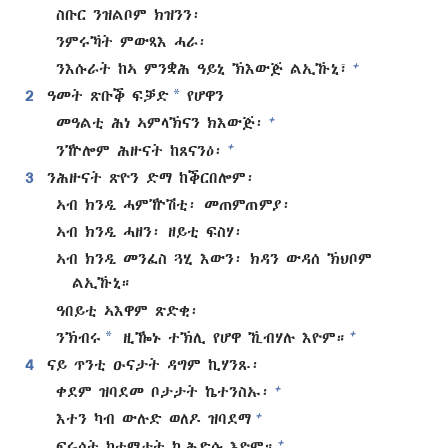
ስቡር ንዝልቦም ክዝንን፡
ንምሩኻት ምውጻእ ሓራ፡
+
ንእሱራት ከኣ ምንቋሕ ዓይኒ ኽእውጅ ልኢኹኒ፣
*
2
ዓመት ጽቡቕ ፍቓድ
የሆዋን
+
መዓልቲ ሕነ ኣምላኽናን ክእውጅ፡
+
ንዅሎም ሕዙናት ከጸናንዕ፡
3
ንሕዙናት ጽዮን ድማ ከቕርበሎም፡
ኣብ ክንዲ ሓምዅሽቲ፡ መጠምጠምያ፡
ኣብ ክንዲ ሓዘን፡ ዘይቲ ፍስሃ፡
ኣብ ክንዲ መንፈስ ጓሂ እውን፡ ክዳን ውዳሰ ኽህቦም
ልኢኹኒ።
ዓበይቲ ኣእዋም ጽድቂ፡
*
+
ንኽብሩ
ዚዀኑ ተኽሊ የሆዋ ኺብሃሉ እዮም።
4
ናይ ጥንቲ ዑናታት ዳግም ኪሃንጹ፡
+
ቀደም ዝባደመ ቦታታት ኬተንስኡ፡
+
እተን ካብ ውሉድ ወለዶ ዝባደማ
+
ፍሩሳት ከተማታት ኪሕድሱ እዮም።