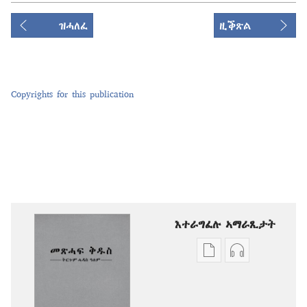
ዝሓለፈ
ዚቕጽል
Copyrights for this publication
እተራግፈሉ ኣማራጺታት
ዲጂታዊ
ቅዳሓት
ሕታማት
ኣውድዮ
ንምርጋፍ
ንምርጋፍ