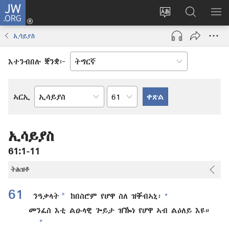
JW.ORG
እቶ
(opens
ቋንቋ
ኣብ
ዝር
new
ወብ
JW.ORG
ኣር
ኢሳይያስ
window)
ሳይት
ድለ
ቀይር
እተንብበሉ ቛንቋ፦
ምዕራፍ
ኣርኢ
መጻሕፍቲ
መጽሓፍ
ቅዱስ
ኢሳይያስ
61:1-11
ትሕዝቶ
61
*
+
ንዓቃላት
ከበስሮም የሆዋ ስለ ዝቐብኣኒ፡
መንፈስ እቲ ልዑላዊ ጐይታ ዝዀነ የሆዋ ኣብ ልዕለይ እዩ።
+