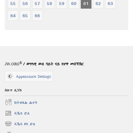
55
56
57
58
59
60
61
62
63
64
65
66
®
JW.ORG
/ ወግዓዊ ወብ ሳይት ናይ የሆዋ መሰኻኽር
Appearance Settings
ስሉጥ ሊንክ
ክትብጻሕ ሕተት
ኣኼባ ድለ
(opens
new
ኣኼባ ዞባ ድለ
(opens
window)
new