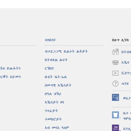
ብዛዕባና
ስሉጥ ሊንክ
ብተደጋጋሚ ዚሕተት ሕቶታት
ክትብ
ክትብጻሕ ሕተት
ኣኼባ 
(opens
ኣሽቱ ጽሑፋትን
ርኸበና
new
ቪድዮ
window)
ወረቐት ዕድመን
ዑደት ቤት-ኤል
ሓገዝ
ሰሙናዊ ኣኼባታት
በዓል ዝኽሪ
ወፈያ
(opens
ኣኼባታት ዞባ
new
ንጥፈታት
window)
ቤተ 
(opens
ግምቢ
ተመክሮታት
new
ኣብ መላእ ዓለም
ኣፕ
window)