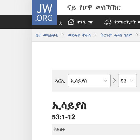
JW.ORG
ናይ የሆዋ መሰኻኽር
ቀንዲ ገጽ
ትምህርትታት 
ቤተ መጻሕፍቲ
መጽሓፍ ቅዱስ
ትርጉም ሓዳስ ዓለም
ምዕራፍ
ኣርኢ
መጻሕፍቲ
መጽሓፍ
ቅዱስ
ኢሳይያስ
53:1-12
ትሕዝቶ