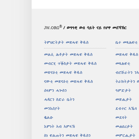
®
JW.ORG
/ ወግዓዊ ወብ ሳይት ናይ የሆዋ መሰኻኽር
ትምህርትታት መጽሓፍ ቅዱስ
ቤተ መጻሕፍቲ
መልሲ ሕቶታት መጽሓፍ ቅዱስ
መጽሓፍ ቅዱስ
መብርሂ ጥቕስታት መጽሓፍ ቅዱስ
መጻሕፍቲ
መጽናዕቲ መጽሓፍ ቅዱስ
ብሮሹራትን ን
ናውቲ መጽናዕቲ መጽሓፍ ቅዱስ
ትራክትታትን 
ሰላምን ሓጐስን
ዓምድታት
ሓዳርን ስድራ ቤትን
መጽሔታት
መንእሰያት
ደብተር ኣኼባ
ቈልዑ
መደባት
እምነት ኣብ ኣምላኽ
መሐበሪታት
ስነ ፍልጠትን መጽሓፍ ቅዱስን
መምርሒታት