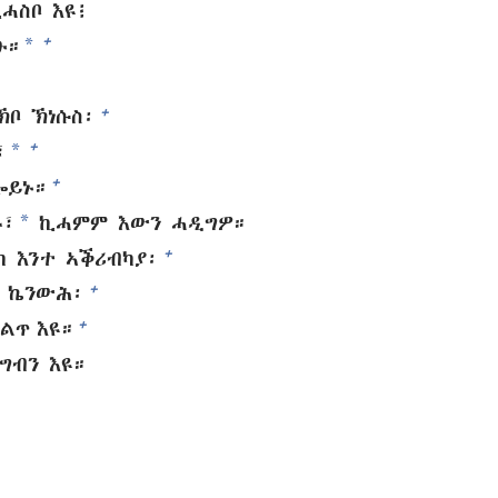
ሓስቦ እዩ፧
*
+
ዑ።
+
ኽቦ ኽነሱስ፡
*
+
፣
+
ይኑ።
*
ሩ፣
ኪሓምም እውን ሓዲግዎ።
+
 እንተ ኣቕሪብካያ፡
+
 ኬንውሕ፡
+
ልጥ እዩ።
ግብን እዩ።