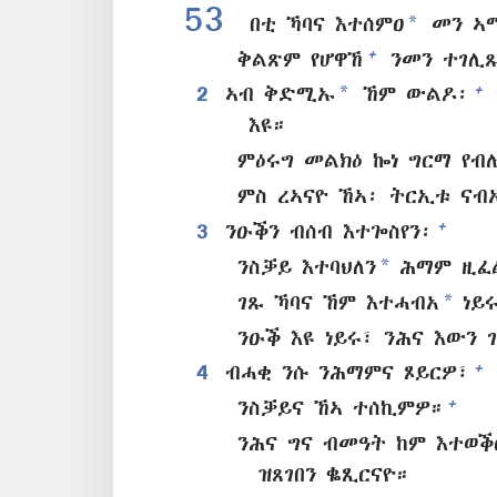
53
*
በቲ ኻባና እተሰምዐ
መን ኣ
+
ቅልጽም የሆዋኸ
ንመን ተገሊ
*
+
2
ኣብ ቅድሚኡ
ኸም ውልዶ፡
እዩ።
ምዕሩግ መልክዕ ኰነ ግርማ የብ
ምስ ረኣናዮ ኸኣ፡ ትርኢቱ ናብ
+
3
ንዑቕን ብሰብ እተጐስየን፡
*
ንስቓይ እተባህለን
ሕማም ዚፈል
*
ገጹ ኻባና ኸም እተሓብአ
ነይሩ
ንዑቕ እዩ ነይሩ፣ ንሕና እውን 
+
4
ብሓቂ ንሱ ንሕማምና ጾይርዎ፣
+
ንስቓይና ኸኣ ተሰኪምዎ።
ንሕና ግና ብመዓት ከም እተወቕ
ዝጸገበን ቈጺርናዮ።