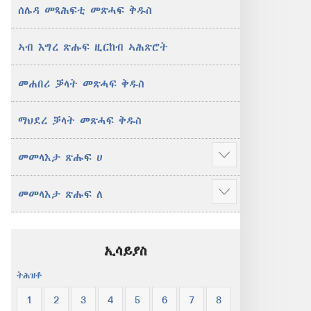
ሰሌዳ መጻሕፍቲ መጽሓፍ ቅዱስ
ኣብ እግረ ጽሑፍ ዚርከብ ኣሕጽሮት
መሐበሪ ቓላት መጽሓፍ ቅዱስ
ማህደረ ቓላት መጽሓፍ ቅዱስ
መመላእታ ጽሑፍ ሀ
Show
more
መመላእታ ጽሑፍ ለ
Show
more
ኢሳይያስ
ትሕዝቶ
1
2
3
4
5
6
7
8