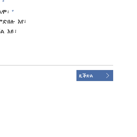
+
፡
+
እሞ፡
ምድበሉ እየ፣
ል እዩ፣
ዚቕጽል