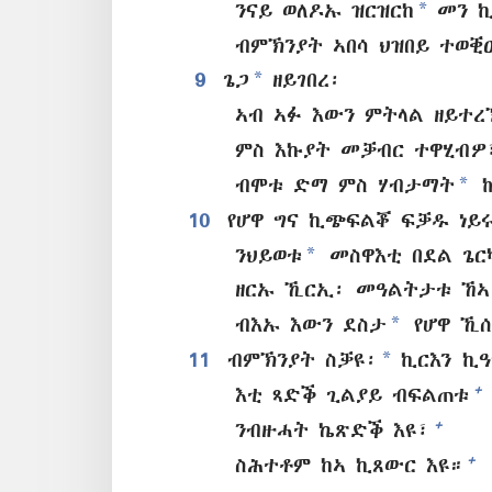
*
ንናይ ወለዶኡ ዝርዝርከ
መን ኪ
ብምኽንያት ኣበሳ ህዝበይ ተወቒ
*
9
ጌጋ
ዘይገበረ፡
ኣብ ኣፉ እውን ምትላል ዘይተረ
ምስ እኩያት መቓብር ተዋሂብዎ
*
ብሞቱ ድማ ምስ ሃብታማት
ኰ
10
የሆዋ ግና ኪጭፍልቖ ፍቓዱ ነይ
*
ንህይወቱ
መስዋእቲ በደል ጌርካ
ዘርኡ ኺርኢ፡ መዓልትታቱ ኸኣ
*
ብእኡ እውን ደስታ
የሆዋ ኺሰ
*
11
ብምኽንያት ስቓዩ፡
ኪርእን ኪዓ
+
እቲ ጻድቕ ጊልያይ ብፍልጠቱ
+
ንብዙሓት ኬጽድቕ እዩ፣
+
ስሕተቶም ከኣ ኪጸውር እዩ።