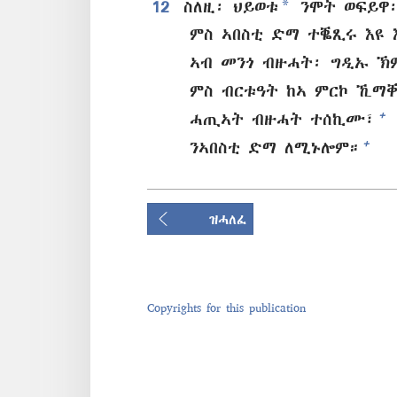
*
12
ስለዚ፡ ህይወቱ
ንሞት ወፍይዋ
ምስ ኣበስቲ ድማ ተቘጺሩ እዩ 
ኣብ መንጎ ብዙሓት፡ ግዲኡ ኽ
ምስ ብርቱዓት ከኣ ምርኮ ኺማቐ
+
ሓጢኣት ብዙሓት ተሰኪሙ፣
+
ንኣበስቲ ድማ ለሚኑሎም።
ዝሓለፈ
Copyrights for this publication