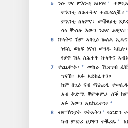
+
5
ንሱ ግና ምእንቲ ኣበሳና
ተወጊ
+
ምእንቲ ስሕተትና ተጨፍሊቑ።
ምእንቲ ሰላምና፡ መቕጻዕቲ ጾይ
ሳላ ቝስሉ እውን ንሕና ሓዊና።
6
ኵላትና ኸም ኣባጊዕ ኰለል ኢልና
ነፍሲ ወከፍ ነናብ መገዱ ኣቢሉ
የሆዋ ኸኣ ስሕተት ኵላትና ኣ
+
7
ተጨቊኑ፡
መከራ ኺጸግብ ፈቒ
ግናኸ፡ ኣፉ ኣይከፈተን።
ከም በጊዕ ናብ ማሕረዲ ተወሲ
ኣብ ቅድሚ ቐምቀምታ ስቕ ከም
+
ኣፉ እውን ኣይከፈተን።
*
8
ብምኽንያት ግትኣትን
ፍርድን ተ
*
ካብ ምድሪ ህያዋን ተቘሪጹ
እ