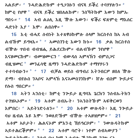
+
+
ኣልይዎ፡
ንሓድሕድኩም ተዓጋገሱን ብናጻ ይቕረ ተባሃሃሉን።
*
ከምቲ የሆዋ
ብናጻ ይቕረ ዝበለልኩም፡ ንስኻትኩም እውን ከምኡ
+
ግበሩ።
14
ኣብ ልዕሊ እዚ ዅሉ እውን፡ ፍቕሪ ፍጽምቲ ማእሰር
+
+
ሓድነት እያ
እሞ፡ ልበስዋ።
15
እቲ ብሓደ ሰብነት እተጸዋዕኩምሉ ሰላም ክርስቶስ ከኣ ኣብ
*
+
ልብኹም ይግዛእ።
ኣመስገንቲ እውን ኩኑ።
16
ቃል ክርስቶስ
*
ብዅሉ ጥበብ ብብዝሒ ይሕደርኩም። ብልብኹም ንየሆዋ
+
እናዘመርኩም፡ ብመዝሙርን
ብውዳሰ ኣምላኽን ብምስጋና
*
ብዚዝመር
መንፈሳዊ ዜማን ንሓድሕድኩም ተማሃሃሩን
*
+
ተተባብዑን።
17
ብቓል ወይስ ብግብሪ እትገብርዎ ዘበለ ዅሉ
ድማ፡ ብየሱስ ንኣቦና ኣምላኽ እናኣመስገንኩም፡ ኵሉ ብስም ጐይታና
+
የሱስ ግበርዎ።
18
ኣትን ኣንስቲ፡ ከምቲ ንጐይታ ዚግባእ ጌርክን ንሰብኡትክን
+
ተገዝኣኦም።
19
ኣቱም ሰብኡት፡ ንኣንስትኹም ኣፍቅርወን
*
+
+
እምበር፡
ኣይትነድሩለን።
20
ኣቱም ውሉዳት፡ እዚ ንጐይታ
+
ባህ ዜብል እዩ እሞ፡ ንወለድኹም ብዅሉ ተኣዘዝዎም።
21
*
ኣቱም ኣቦታት፡ ሕልናኦም ምእንቲ ኸይዓርቦም፡
ንውሉዳትኩም
*
*
+
ኣይተሕርቕዎም።
22
ኣቱም ባሮት፡ ነቶም ሰብኣውያን
+
ጐይተትኩም፡
ንሰብ ባህ ከም እተብሉ ዄንኩም ንገጽ ርአ