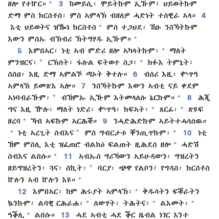
+
ዘሎ የተኵር።
3
ከመይሲ፡ ሞይትኩም ኢኹም፣ ህይወትኩም
ድማ ምስ ክርስቶስ፡ ምስ ኣምላኽ ብዘለዎ ሓድነት ተሰዊራ ኣላ።
4
+
እቲ ህይወትና ዝዀነ ክርስቶስ
ምስ ተጋህደ፡ ሽዑ ንስኻትኩም
+
እውን ምስኡ ብኽብሪ ኽትግሃዱ ኢኹም።
+
5
እምበኣር፡ ነቲ ኣብ ምድሪ ዘሎ ኣካላትኩም፡
ማለት
*
+
ምንዝርና፡
ርኽሰት፡ ፋሉል ፍትወተ ስጋ፡
ክፉእ ትምኒት፡
ስስዐ፡ እዚ ድማ ኣምልኾ ጣኦት ቅተሉ።
6
ብሰሪ እዚ፡ ቍጥዓ
ኣምላኽ ይመጽእ ኣሎ።
7
ንስኻትኩም እውን ኣብቲ ናይ ቀደም
*
+
ኣነባብራኹም፡
ብኸምኡ ኢኹም እትመላለሱ ኔርኩም።
8
ሕጂ
+
+
ግና እዚ ዅሉ፡ ማለት ነድሪ፡ ቍጥዓ፡ ክፍኣት፡
ጸርፊ፡
ጽዩፍ
+
ዘረባ
ኻብ ኣፍኩም ኣርሕቑ።
9
ንሓድሕድኩም ኣይትተሓሳሰዉ።
*
+
+
ነቲ ኣረጊት ስብእና
ምስ ግብርታቱ ቐንጢጥኩም፡
10
ነቲ
+
ኸም ምስሊ እቲ ዝፈጠሮ ብልክዕ ፍልጠት ዚሕደስ ዘሎ
ሓድሽ
+
ስብእና ልበሱ።
11
ኣብኡስ ግሪኻውን ኣይሁዳውን፡ ግዝረትን
*
ዘይግዝረትን፡ ጓና፡ ስኪት፡
ባርያ፡ ጭዋ የልቦን፣ የግዳስ፡ ክርስቶስ
+
ኵሉን ኣብ ኵሉን እዩ።
+
12
እምበኣር፡ ከም ሕሩያት ኣምላኽ፡
ቅዱሳትን ፍቑራትን
+
+
+
ኴንኩም፡ ልባዊ ርሕራሐ፡
ለውሃት፡ ትሕትና፡
ልእመት፡
+
ዓቕሊ
ልበሱ።
13
ሓደ ኣብቲ ሓደ ቕር ዜብል ነገር እንተ