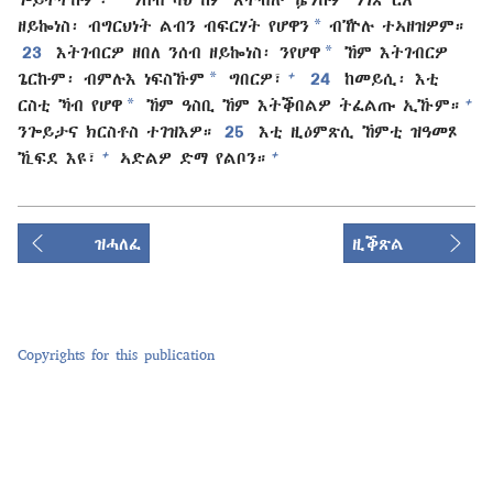
*
ዘይኰነስ፡ ብግርህነት ልብን ብፍርሃት የሆዋን
ብዅሉ ተኣዘዝዎም።
*
23
እትገብርዎ ዘበለ ንሰብ ዘይኰነስ፡ ንየሆዋ
ኸም እትገብርዎ
*
+
ጌርኩም፡ ብምሉእ ነፍስኹም
ግበርዎ፣
24
ከመይሲ፡ እቲ
*
+
ርስቲ ኻብ የሆዋ
ኸም ዓስቢ ኸም እትቕበልዎ ትፈልጡ ኢኹም።
ንጐይታና ክርስቶስ ተገዝእዎ።
25
እቲ ዚዕምጽሲ ኸምቲ ዝዓመጾ
+
+
ኺፍደ እዩ፣
ኣድልዎ ድማ የልቦን።
ዝሓለፈ
ዚቕጽል
Copyrights for this publication