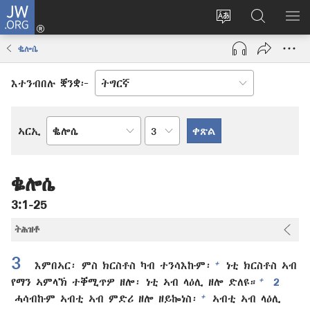
JW.ORG
እቶ
(opens
ቋንቋ
ኣብ
ዝር
new
ወብ
JW.ORG
ኣር
ቈሎሴ
window)
ሳይት
ድለ
ቀይር
እተንብበሉ ቛንቋ፦
ምዕራፍ
ኣርኢ
መጻሕፍቲ
መጽሓፍ
ቅዱስ
ቈሎሴ
3:1-25
ትሕዝቶ
3
+
እምበኣር፡ ምስ ክርስቶስ ካብ ተንሳእኩም፡
ነቲ ክርስቶስ ኣብ
+
የማን ኣምላኽ ተቐሚጥዎ ዘሎ፡ ነቲ ኣብ ላዕሊ ዘሎ ድለዩ።
2
+
ሓሳብኩም ኣብቲ ኣብ ምድሪ ዘሎ ዘይኰነስ፡
ኣብቲ ኣብ ላዕሊ