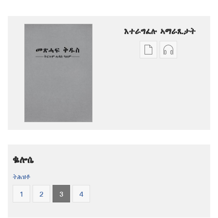
እተራግፈሉ ኣማራጺታት
ዲጂታዊ
ቅዳሓት
ሕታማት
ኣውድዮ
ንምርጋፍ
ንምርጋፍ
ዚኸውን
ዚኸውን
ኣማራጺታት
ኣማራጺታት
መጽሓፍ
መጽሓፍ
ቅዱስ
ቅዱስ
—
—
ትርጉም
ትርጉም
ቈሎሴ
ሓዳስ
ሓዳስ
ዓለም
ዓለም
ትሕዝቶ
1
2
3
4