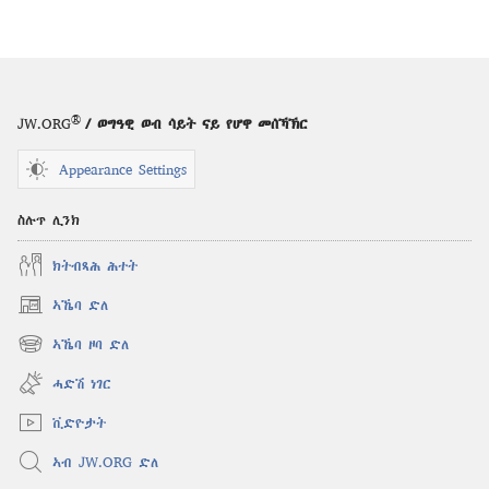
®
JW.ORG
/ ወግዓዊ ወብ ሳይት ናይ የሆዋ መሰኻኽር
Appearance Settings
ስሉጥ ሊንክ
ክትብጻሕ ሕተት
ኣኼባ ድለ
(opens
new
ኣኼባ ዞባ ድለ
(opens
window)
new
ሓድሽ ነገር
window)
ቪድዮታት
ኣብ JW.ORG ድለ