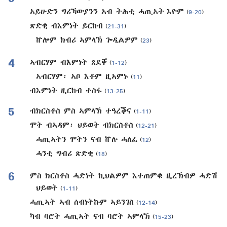
ኣይሁድን ግሪኻውያንን ኣብ ትሕቲ ሓጢኣት እዮም
(
9-20
)
ጽድቂ ብእምነት ይርከብ
(
21-31
)
ኵሎም ክብሪ ኣምላኽ ጐዲልዎም
(
23
)
4
ኣብርሃም ብእምነት ጸደቐ
(
1-12
)
ኣብርሃም፡ ኣቦ እቶም ዚኣምኑ
(
11
)
ብእምነት ዚርከብ ተስፋ
(
13-25
)
5
ብክርስቶስ ምስ ኣምላኽ ተዓረቕና
(
1-11
)
ሞት ብኣዳም፡ ህይወት ብክርስቶስ
(
12-21
)
ሓጢኣትን ሞትን ናብ ኵሉ ሓለፈ
(
12
)
ሓንቲ ግብሪ ጽድቂ
(
18
)
6
ምስ ክርስቶስ ሓድነት ኪህልዎም እተጠምቁ ዚረኽብዎ ሓድሽ
ህይወት
(
1-11
)
ሓጢኣት ኣብ ሰብነትኩም ኣይንገስ
(
12-14
)
ካብ ባሮት ሓጢኣት ናብ ባሮት ኣምላኽ
(
15-23
)