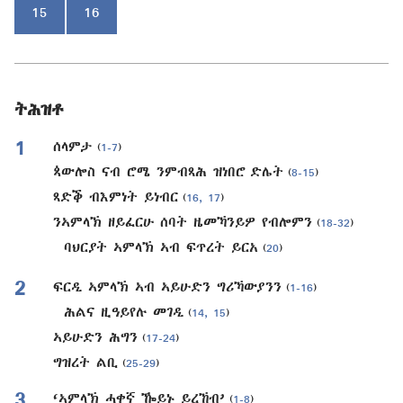
15
16
ትሕዝቶ
1
ሰላምታ
(
1-7
)
ጳውሎስ ናብ ሮሜ ንምብጻሕ ዝነበሮ ድሌት
(
8-15
)
ጻድቕ ብእምነት ይነብር
(
16, 17
)
ንኣምላኽ ዘይፈርሁ ሰባት ዜመኻንይዎ የብሎምን
(
18-32
)
ባህርያት ኣምላኽ ኣብ ፍጥረት ይርአ
(
20
)
2
ፍርዲ ኣምላኽ ኣብ ኣይሁድን ግሪኻውያንን
(
1-16
)
ሕልና ዚዓይየሉ መገዲ
(
14, 15
)
ኣይሁድን ሕግን
(
17-24
)
ግዝረት ልቢ
(
25-29
)
3
‘ኣምላኽ ሓቀኛ ዀይኑ ይረኸብ’
(
1-8
)