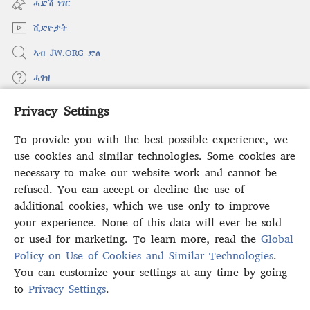
ሓድሽ ነገር
window)
ቪድዮታት
ኣብ JW.ORG ድለ
ሓገዝ
Privacy Settings
ወፈያ
(opens
new
To provide you with the best possible experience, we
window)
ቤተ መጻሕፍቲ ኢንተርነት ግምቢ ዘብዐኛ
use cookies and similar technologies. Some cookies are
(opens
new
necessary to make our website work and cannot be
®
JW Hub
window)
refused. You can accept or decline the use of
(opens
new
additional cookies, which we use only to improve
ኣፕሊኬሽን
JW Library
window)
your experience. None of this data will ever be sold
or used for marketing. To learn more, read the
Global
Policy on Use of Cookies and Similar Technologies
.
You can customize your settings at any time by going
Copyright
© 2026 Watch Tower Bible and Tract Society of Pennsylvania.
to
Privacy Settings
.
S
ውዕል ኣጠቓቕማ
|
ፖሊሲ ምስጢራውነት
|
PRIVACY SETTINGS