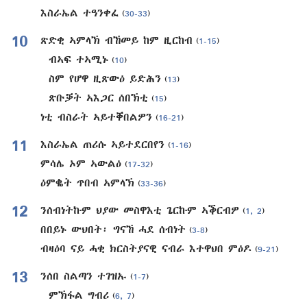
እስራኤል ተዓንቀፈ
(
30-33
)
10
ጽድቂ ኣምላኽ ብኸመይ ከም ዚርከብ
(
1-15
)
ብኣፍ ተኣሚኑ
(
10
)
ስም የሆዋ ዚጽውዕ ይድሕን
(
13
)
ጽቡቓት ኣእጋር ሰበኽቲ
(
15
)
ነቲ ብስራት ኣይተቐበልዎን
(
16-21
)
11
እስራኤል ጠሪሱ ኣይተደርበየን
(
1-16
)
ምሳሌ ኦም ኣውልዕ
(
17-32
)
ዕምቈት ጥበብ ኣምላኽ
(
33-36
)
12
ንሰብነትኩም ህያው መስዋእቲ ጌርኩም ኣቕርብዎ
(
1, 2
)
በበይኑ ውህበት፡ ግናኸ ሓደ ሰብነት
(
3-8
)
ብዛዕባ ናይ ሓቂ ክርስትያናዊ ናብራ እተዋህበ ምዕዶ
(
9-21
)
13
ንሰበ ስልጣን ተገዝኡ
(
1-7
)
ምኽፋል ግብሪ
(
6, 7
)