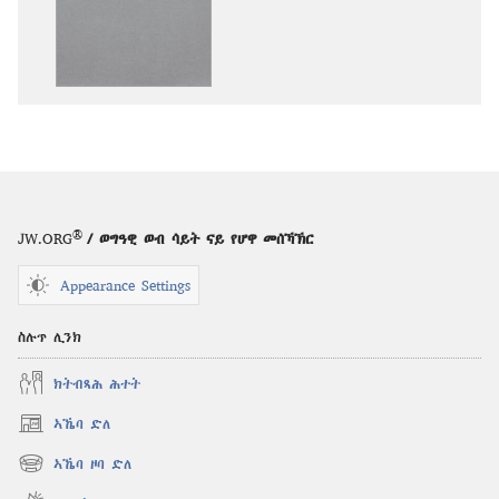
ዚኸውን
ዚኸውን
ኣማራጺታት
ኣማራጺታት
መጽሓፍ
መጽሓፍ
ቅዱስ
ቅዱስ
—
—
ትርጉም
ትርጉም
ሓዳስ
ሓዳስ
ዓለም
ዓለም
®
JW.ORG
/ ወግዓዊ ወብ ሳይት ናይ የሆዋ መሰኻኽር
Appearance Settings
ስሉጥ ሊንክ
ክትብጻሕ ሕተት
ኣኼባ ድለ
(opens
new
ኣኼባ ዞባ ድለ
(opens
window)
new