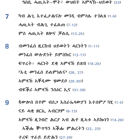
ዓስቢ ሓጢኣት–ሞት፣ ውህበት ኣምላኽ–ህይወት
(
23
)
7
ካብ ሕጊ እተፈታሕናሉ መገዲ ብምሳሌ ተገልጸ
(
1-6
)
ሓጢኣት ብሕጊ ተፈልጠ
(
7-12
)
ምስ ሓጢኣት ዘሎና ቓልሲ
(
13-25
)
8
ብመንፈስ ዚርከብ ህይወትን ሓርነትን
(
1-11
)
መንፈስ ውሉድነት ይምስክር
(
12-17
)
ፍጥረት፡ ሓርነት ደቂ ኣምላኽ ይጽበ
(
18-25
)
‘እቲ መንፈስ ይልምነልና’
(
26, 27
)
ኣምላኽ ኣቐዲሙ ዝመደቦ
)
(
28-30
)
ብፍቕሪ ኣምላኽ ንስዕር ኢና
(
31-39
)
9
ጳውሎስ በቶም ብስጋ እስራኤላውያን እተሰምዖ ጓሂ
(
1-5
)
ናይ ሓቂ ዘርኢ ኣብርሃም
(
6-13
)
ኣምላኽ ዚገብሮ ሕርያ ኣብ ሕቶ ዚኣቱ ኣይኰነን
(
14-26
)
ኣቕሑ ቝጥዓን ኣቕሑ ምሕረትን
(
22, 23
)
ተረፍ ጥራይ ይድሕን
(
27-29
)