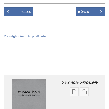
ዝሓለፈ
ዚቕጽል
Copyrights for this publication
እተራግፈሉ ኣማራጺታት
ዲጂታዊ
ቅዳሓት
ሕታማት
ኣውድዮ
ንምርጋፍ
ንምርጋፍ