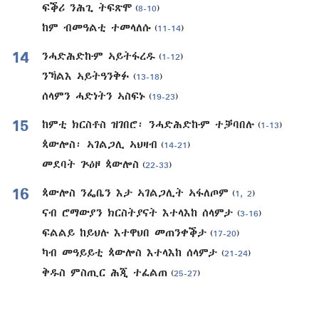
ፍቕሪ ንሕጊ ትፍጽሞ
(
8-10
)
ከም ብመዓልቲ ተመላለሱ
(
11-14
)
14
ንሓድሕድኩም ኣይትፋረዱ
(
1-12
)
ንኻልእ ኣይትዓንቅፉ
(
13-18
)
ሰላምን ሓድነትን ኣስፍኑ
(
19-23
)
15
ከምቲ ክርስቶስ ዝገበሮ፡ ንሓድሕድኩም ተቓባበሉ
(
1-13
)
ጳውሎስ፡ ኣገልጋሊ ኣህዛብ
(
14-21
)
መደባት ጕዕዞ ጳውሎስ
(
22-33
)
16
ጳውሎስ ንፌቤን እታ ኣገልጋሊት ኣፋለጦም
(
1, 2
)
ናብ ሮማውያን ክርስትያናት እተላእከ ሰላምታ
(
3-16
)
ፍልልይ ከይህሉ እተዋህበ መጠንቀቕታ
(
17-20
)
ካብ መዓይይቲ ጳውሎስ እተላእከ ሰላምታ
(
21-24
)
ቅዱስ ምስጢር ሕጂ ተፈልጠ
(
25-27
)