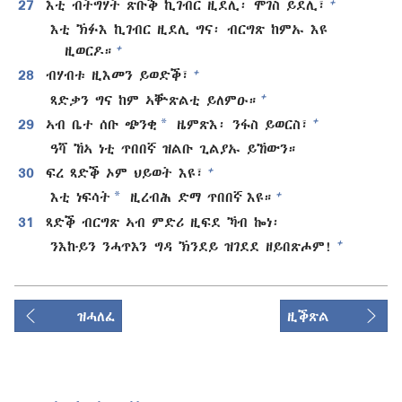
+
27
እቲ ብትግሃት ጽቡቕ ኪገብር ዚደሊ፡ ሞገስ ይደሊ፣
እቲ ኽፉእ ኪገብር ዚደሊ ግና፡ ብርግጽ ከምኡ እዩ
+
ዚወርዶ።
+
28
ብሃብቱ ዚእመን ይወድቕ፣
+
ጻድቃን ግና ከም ኣቝጽልቲ ይለምዑ።
*
+
29
ኣብ ቤተ ሰቡ ጭንቂ
ዜምጽእ፡ ንፋስ ይወርስ፣
ዓሻ ኸኣ ነቲ ጥበበኛ ዝልቡ ጊልያኡ ይኸውን።
+
30
ፍረ ጻድቕ ኦም ህይወት እዩ፣
*
+
እቲ ነፍሳት
ዚረብሕ ድማ ጥበበኛ እዩ።
31
ጻድቕ ብርግጽ ኣብ ምድሪ ዚፍደ ኻብ ኰነ፡
+
ንእኩይን ንሓጥእን ግዳ ኽንደይ ዝገደደ ዘይበጽሖም!
ዝሓለፈ
ዚቕጽል