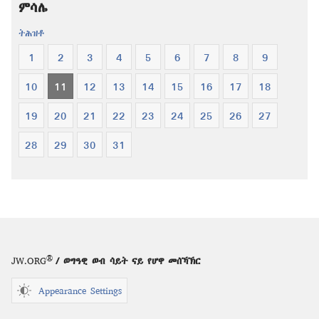
ምሳሌ
ሓዳስ
ሓዳስ
ዓለም
ዓለም
ትሕዝቶ
1
2
3
4
5
6
7
8
9
10
11
12
13
14
15
16
17
18
19
20
21
22
23
24
25
26
27
28
29
30
31
®
JW.ORG
/ ወግዓዊ ወብ ሳይት ናይ የሆዋ መሰኻኽር
Appearance Settings