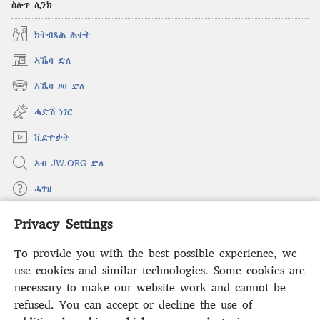
ስሉጥ ሊንክ
ክትብጻሕ ሕተት
ኣኼባ ድለ
(opens
new
ኣኼባ ዞባ ድለ
(opens
window)
new
ሓድሽ ነገር
window)
ቪድዮታት
ኣብ JW.ORG ድለ
ሓገዝ
Privacy Settings
ወፈያ
(opens
new
To provide you with the best possible experience, we
window)
ቤተ መጻሕፍቲ ኢንተርነት ግምቢ ዘብዐኛ
use cookies and similar technologies. Some cookies are
(opens
new
necessary to make our website work and cannot be
®
JW Hub
window)
(opens
refused. You can accept or decline the use of
new