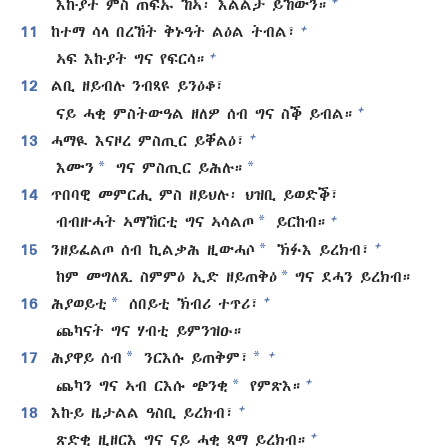
+
እኩያት ምስ ጠፍኡ ኸኣ፡ እልልታ ይኸውን።
+
11
ከተማ ሳላ በረኸት ቅኑዓት ልዕል ትብል፣
+
ኣፍ እኩያት ግና የፍርሳ።
12
ልቢ ዘይብሉ ንብጻዩ ይንዕቆ፣
+
ናይ ሓቂ ምስትውዓል ዘለዎ ሰብ ግና ስቕ ይብል።
+
13
ሓማዪ እናዞረ ምስጢር ይቐልዕ፣
*
*
እሙን
ግና ምስጢር ይሕሉ።
14
ጥበባዊ መምርሒ ምስ ዘይህሉ፡ ህዝቢ ይወድቕ፣
*
+
ብብዙሓት ኣማኸርቲ ግና ኣሳልጦ
ይርከብ።
*
+
15
ንዘይፈልጦ ሰብ ኪልቃሕ ዚውሓሶ
ኽፉእ ይረክብ፣
*
ከም መግለጺ ስምምዕ ኢድ ዘይጠቅዕ
ግና ደሓን ይረክብ።
*
+
16
ሕያወይቲ
ሰበይቲ ኽብሪ ተጥሪ፣
ጨካናት ግና ሃብቲ ይምንዝዑ።
*
*
+
17
ሕያዋይ ሰብ
ንርእሱ ይጠቅም፣
*
+
ጨካን ግና ኣብ ርእሱ ጭንቂ
የምጽእ።
+
18
እኩይ ዜታልል ዓስቢ ይረክብ፣
+
ጽድቂ ዚዘርእ ግና ናይ ሓቂ ጻማ ይረክብ።