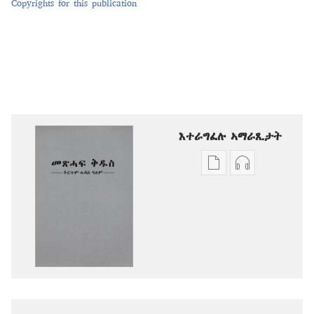
Copyrights for this publication
እተራግፈሉ ኣማራጺታት
ዲጂታዊ
ቅዳሓት
ሕታማት
ኣውድዮ
ንምርጋፍ
ንምርጋፍ
ዚኸውን
ዚኸውን
ኣማራጺታት
ኣማራጺታት
መጽሓፍ
መጽሓፍ
ቅዱስ
ቅዱስ
—
—
ትርጉም
ትርጉም