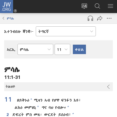
JW.ORG
እቶ
(opens
ቋንቋ
ኣብ
ዝር
new
ወብ
JW.ORG
ኣር
ምሳሌ
window)
ሳይት
ድለ
ቀይር
እተንብበሉ ቛንቋ፦
ምዕራፍ
ኣርኢ
መጻሕፍቲ
መጽሓፍ
ቅዱስ
ምሳሌ
11:1-31
ትሕዝቶ
11
*
ዘይቅኑዕ
ሚዛን ኣብ የሆዋ ፍንፉን እዩ፣
*
+
ልክዕ መምዘኒ
ግና ባህ የብሎ።
+
2
ድፍረት ምስ መጸ፡ ውርደት ይስዕብ፣