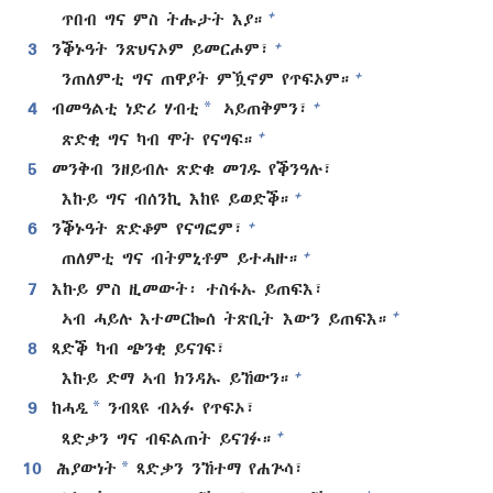
+
ጥበብ ግና ምስ ትሑታት እያ።
+
3
ንቕኑዓት ንጽህናኦም ይመርሖም፣
+
ንጠለምቲ ግና ጠዋያት ምዃኖም የጥፍኦም።
*
+
4
ብመዓልቲ ነድሪ ሃብቲ
ኣይጠቅምን፣
+
ጽድቂ ግና ካብ ሞት የናግፍ።
5
መንቅብ ንዘይብሉ ጽድቁ መገዱ የቕንዓሉ፣
+
እኩይ ግና ብሰንኪ እከዩ ይወድቕ።
+
6
ንቕኑዓት ጽድቆም የናግፎም፣
+
ጠለምቲ ግና ብትምኒቶም ይተሓዙ።
7
እኩይ ምስ ዚመውት፡ ተስፋኡ ይጠፍእ፣
+
ኣብ ሓይሉ እተመርኰሰ ትጽቢት እውን ይጠፍእ።
8
ጻድቕ ካብ ጭንቂ ይናገፍ፣
+
እኩይ ድማ ኣብ ክንዳኡ ይኸውን።
*
9
ከሓዲ
ንብጻዩ ብኣፉ የጥፍኦ፣
+
ጻድቃን ግና ብፍልጠት ይናገፉ።
*
10
ሕያውነት
ጻድቃን ንኸተማ የሐጕሳ፣