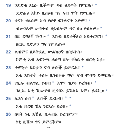
+
19
ንጽድቂ ጸኒዑ ዚቐውም ናብ ህይወት የምርሕ፣
ደድሕሪ እከይ ዚስዕብ ግና ናብ ሞት የምርሕ።
+
20
ቄናን ዝልቦም ኣብ የሆዋ ፍንፉናት እዮም፣
+
ብመገዶም መንቅብ ዘይብሎም ግና ባህ የብልዎ።
*
+
21
በዚ ርግጸኛ ኹን፦
እኩይ ከይተቐጽዐ ኣይተርፍን፣
ዘርኢ ጻድቃን ግና የምልጡ።
22
ልብምና ዘይትደሊ መልክዐኛ ሰበይትስ፡
ከምቲ ኣብ ኣፍንጫ ሓሰማ ዘሎ ቐለቤት ወርቂ እያ።
+
23
ትምኒት ጻድቃን ናብ ጽቡቕ ይመርሕ፣
እቲ እኩያት ተስፋ ዚገብሩሉ ግና፡ ናብ ቍጥዓ ይመርሕ።
*
+
24
ገሊኡ ብልግሲ ይህብ
እሞ፡ ዝያዳ ይረክብ፣
+
ገሊኡ እቲ ኺውሃብ ዚግባእ ይኸልእ እሞ፡ ይደኪ።
*
*
+
25
ለጋስ ሰብ
ጽቡቕ ይረክብ፣
+
እቲ ዜርዊ ኸኣ ንርእሱ ይረዊ።
26
ሰባት ነቲ እኽሊ ዚሓብእ ይረግምዎ፣
ነቲ ዚሸጦ ግና ይምርቕዎ።