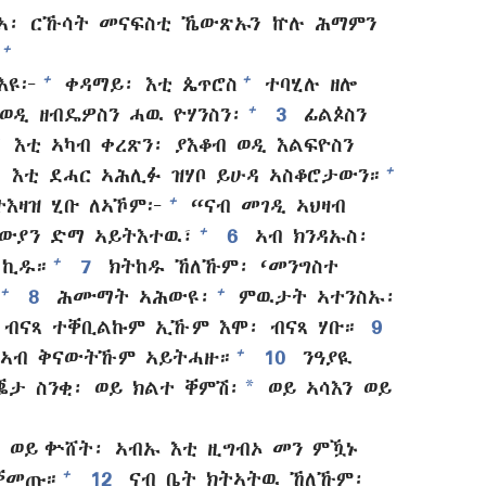
ኸኣ፡ ርኹሳት መናፍስቲ ኼውጽኡን ኵሉ ሕማምን
+
+
+
እዩ፦
ቀዳማይ፡ እቲ ጴጥሮስ
ተባሂሉ ዘሎ
+
ወዲ ዘብዴዎስን ሓዉ ዮሃንስን፡
3
ፊልጶስን
እቲ ኣካብ ቀረጽን፡ ያእቆብ ወዲ እልፍዮስን
+
እቲ ደሓር ኣሕሊፉ ዝሃቦ ይሁዳ ኣስቆሮታውን።
+
ትእዛዝ ሂቡ ለኣኾም፦
“ናብ መገዲ ኣህዛብ
+
ውያን ድማ ኣይትእተዉ፣
6
ኣብ ክንዳኡስ፡
+
 ኪዱ።
7
ክትከዱ ኸለኹም፡ ‘መንግስተ
+
+
8
ሕሙማት ኣሕውዩ፡
ምዉታት ኣተንስኡ፡
 ብናጻ ተቐቢልኩም ኢኹም እሞ፡ ብናጻ ሃቡ።
9
+
፡ ኣብ ቅናውትኹም ኣይትሓዙ።
10
ንዓያዪ
*
ታ ስንቂ፡ ወይ ክልተ ቐምሽ፡
ወይ ኣሳእን ወይ
 ወይ ቍሸት፡ ኣብኡ እቲ ዚግብኦ መን ምዃኑ
+
ተቐመጡ።
12
ናብ ቤት ክትኣትዉ ኸለኹም፡