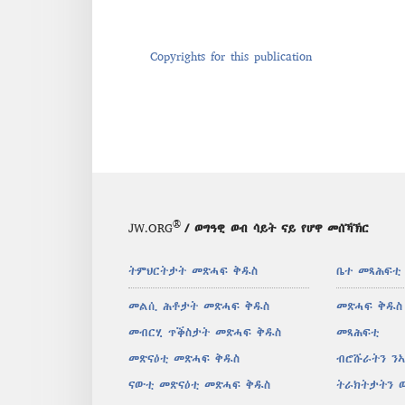
Copyrights for this publication
®
JW.ORG
/ ወግዓዊ ወብ ሳይት ናይ የሆዋ መሰኻኽር
ትምህርትታት መጽሓፍ ቅዱስ
ቤተ መጻሕፍቲ
መልሲ ሕቶታት መጽሓፍ ቅዱስ
መጽሓፍ ቅዱስ
መብርሂ ጥቕስታት መጽሓፍ ቅዱስ
መጻሕፍቲ
መጽናዕቲ መጽሓፍ ቅዱስ
ብሮሹራትን ን
ናውቲ መጽናዕቲ መጽሓፍ ቅዱስ
ትራክትታትን 