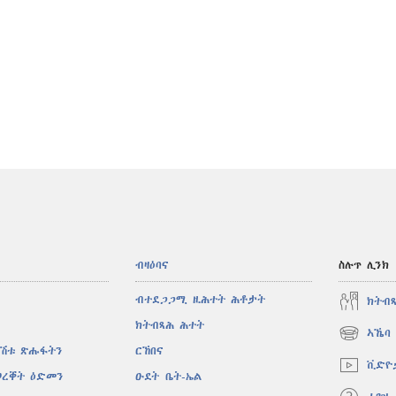
ብዛዕባና
ስሉጥ ሊንክ
ብተደጋጋሚ ዚሕተት ሕቶታት
ክትብ
ክትብጻሕ ሕተት
ኣኼባ 
(opens
ኣሽቱ ጽሑፋትን
ርኸበና
new
ቪድዮ
window)
ወረቐት ዕድመን
ዑደት ቤት-ኤል