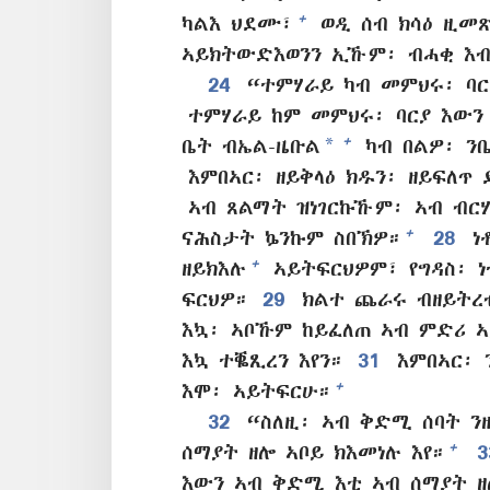
+
ካልእ ህደሙ፣
ወዲ ሰብ ክሳዕ ዚመጽ
ኣይክትውድእወንን ኢኹም፡ ብሓቂ እ
24
“ተምሃራይ ካብ መምህሩ፡ ባር
ተምሃራይ ከም መምህሩ፡ ባርያ እውን
*
+
ቤት ብኤል-ዜቡል
ካብ በልዎ፡ ን
እምበኣር፡ ዘይቅላዕ ክዱን፡ ዘይፍለጥ
ኣብ ጸልማት ዝነገርኩኹም፡ ኣብ ብር
+
ናሕስታት ኴንኩም ስበኽዎ።
28
ነ
+
ዘይክእሉ
ኣይትፍርህዎም፣ የግዳስ፡ ነቲ
ፍርህዎ።
29
ክልተ ጨራሩ ብዘይትረ
እኳ፡ ኣቦኹም ከይፈለጠ ኣብ ምድሪ ኣ
እኳ ተቘጺረን እየን።
31
እምበኣር፡
+
እሞ፡ ኣይትፍርሁ።
32
“ስለዚ፡ ኣብ ቅድሚ ሰባት ን
+
ሰማያት ዘሎ ኣቦይ ክእመነሉ እየ።
እውን ኣብ ቅድሚ እቲ ኣብ ሰማያት ዘ