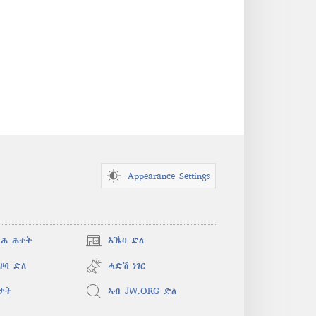
Appearance Settings
ጻሕ ሕተት
ኣኼባ ድለ
(opens
new
ዞባ ድለ
ሓድሽ ነገር
window)
ታት
ኣብ JW.ORG ድለ