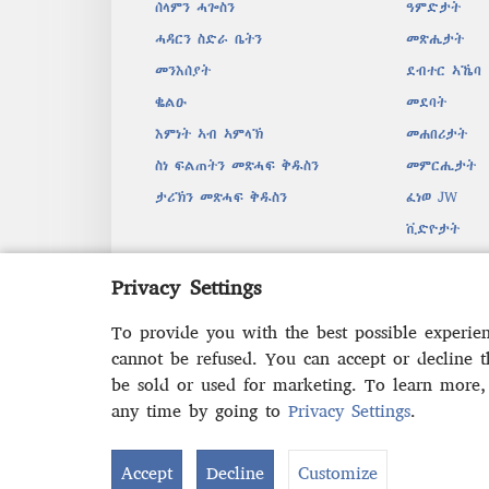
ሰላምን ሓጐስን
ዓምድታት
ሓዳርን ስድራ ቤትን
መጽሔታት
መንእሰያት
ደብተር ኣኼባ
ቈልዑ
መደባት
እምነት ኣብ ኣምላኽ
መሐበሪታት
ስነ ፍልጠትን መጽሓፍ ቅዱስን
መምርሒታት
ታሪኽን መጽሓፍ ቅዱስን
ፈነወ JW
ቪድዮታት
ሙዚቃ
Privacy Settings
ብድምጺ እተ
ድራማዊ ንባብ
To provide you with the best possible experie
cannot be refused. You can accept or decline 
be sold or used for marketing. To learn more
any time by going to
Privacy Settings
.
Copyright
© 2026 Watch Tower 
Accept
Decline
Customize