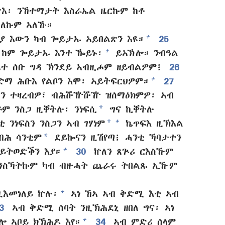
እ፡ ንኸተማታት እስራኤል ዜርኩም ከቶ
ብለኩም ኣለኹ።
+
ያ እውን ካብ ጐይታኡ ኣይበልጽን እዩ።
25
+
 ከም ጐይታኡ እንተ ዀይኑ፡
ይኣኽሎ። ንብዓል
ቤተ ሰቡ ግዳ ኽንደይ ኣብዚሖም ዘይብልዎም፧
26
+
 ድማ ሕቡእ የልቦን እሞ፡ ኣይትፍርህዎም።
27
ሃን ተዛረብዎ፣ ብሕሹዅሹዅ ዝሰማዕክምዎ፡ ኣብ
*
ቶም ንስጋ ዚቐትሉ፡ ንነፍሲ
ግና ኪቐትሉ
*
+
 ንነፍስን ንስጋን ኣብ ገሃነም
ኬጥፍእ ዚኽእል
*
ብሕ ሳንቲም
ደይኰናን ዚሽየጣ፧ ሓንቲ ኻባታተን
+
ይትወድቕን እያ።
30
ኵለን ጸጕሪ ርእስኹም
 ንስኻትኩም ካብ ብዙሓት ጨራሩ ትበልጹ ኢኹም
+
ዚእመነለይ ኵሉ፡
ኣነ ኸኣ ኣብ ቅድሚ እቲ ኣብ
33
ኣብ ቅድሚ ሰባት ንዚኽሕደኒ ዘበለ ግና፡ ኣነ
+
ሎ ኣቦይ ክኽሕዶ እየ።
34
ኣብ ምድሪ ሰላም