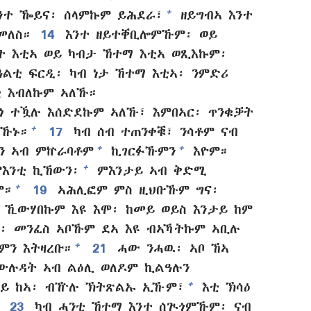
+
ንተ ዀይና፡ ሰላምኩም ይሕደራ፣
ዘይግብኣ እንተ
መለስ።
14
እንተ ዘይተቐቢሎምኹም፡ ወይ
ት እቲኣ ወይ ካብታ ኸተማ እቲኣ ወጺእኩም፡
ልቲ ፍርዲ፡ ካብ ነታ ኸተማ እቲኣ፡ ንምድሪ
 እብለኩም ኣለኹ።
ንጎ ተዃሉ እሰድደኩም ኣለኹ፣ እምበኣር፡ ጥንቁቓት
+
 ኹኑ።
17
ካብ ሰብ ተጠንቀቑ፣ ንሳቶም ናብ
+
+
 ኣብ ምኵራባቶም
ኪገርፉኹምን
እዮም።
+
ምእንቲ ኪኸውን፡
ምእንታይ ኣብ ቅድሚ
+
ም።
19
ኣሕሊፎም ምስ ዚህቡኹም ግና፡
ኣ ኺውሃበኩም እዩ እሞ፡ ከመይ ወይስ እንታይ ከም
፡ መንፈስ ኣቦኹም ደኣ እዩ ብኣኻትኩም ኣቢሉ
+
ምን እትዛረቡ።
21
ሓው ንሓዉ፡ ኣቦ ኸኣ
ውሉዳት ኣብ ልዕሊ ወለዶም ኪልዓሉን
+
መይ ከኣ፡ ብዅሉ ኽትጽልኡ ኢኹም፣
እቲ ኽሳዕ
23
ካብ ሓንቲ ኸተማ እንተ ሰጒጎምኹም፡ ናብ