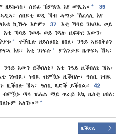
+
 ዘይኰነስ፡ ሰይፊ ኸምጽእ እየ መጺአ።
35
ኣዲኣ፡ ሰበይቲ ወዲ ኻብ ሓማታ ኽፈላሊ እየ
ጸላእቱ ኪዀኑ እዮም።
37
እቲ ኻባይ ንኣቦኡ ወይ
፣ እቲ ኻባይ ንወዱ ወይ ንጓሉ ዜፍቅር እውን፡
*
ቅያቱ
ተቐቢሉ ዘይስዕበኒ ዘበለ፡ ንዓይ ኣይበቅዕን
*
ፍኣ እዩ፣ እቲ ንነፍሱ
ምእንታይ ዜጥፍኣ ኸኣ፡
ንዓይ እውን ይቕበለኒ፣ እቲ ንዓይ ዚቕበለኒ ኸኣ፡
ቲ ንነብዪ፡ ነብዪ ብምዃኑ ዚቕበሎ፡ ዓስቢ ነብዪ
ኑ ዚቕበሎ ኸኣ፡ ዓስቢ ጻድቕ ይቕበል።
42
 ብምዃኑ ጣሳ ዝሑል ማይ ጥራይ እኳ ዜስቲ ዘበለ፡
+
እብለኩም ኣለኹ።”
ዚቕጽል