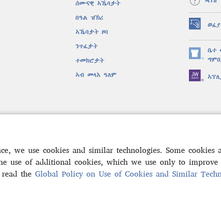
ሓገዝ
ሰሙናዊ ኣኼባታት
በዓል ዝኽሪ
ወፈያ
(opens
ኣኼባታት ዞባ
new
ንጥፈታት
window)
ቤተ 
(opens
ግምቢ
ተመክሮታት
new
ኣብ መላእ ዓለም
ኣፕ
window)
ቐድሐ ድራማታት
 መጽሓፍ ቅዱስ
nce, we use cookies and similar technologies. Some cookies
the use of additional cookies, which we use only to improve 
, read the
Global Policy on Use of Cookies and Similar Techn
Bible and Tract Society of Pennsylvania.
ውዕል ኣጠቓቕማ
|
ፖሊሲ ምስጢራ