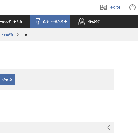
ትግርኛ
ቋንቋ
ምረጽ
መጽሓፍ ቅዱስ
ቤተ መጻሕፍቲ
ብዛዕባና
ማቴዎስ
10