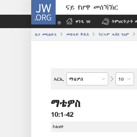
JW.ORG
ናይ የሆዋ መሰኻኽር
ቀንዲ ገጽ
ትምህርትታት 
ቤተ መጻሕፍቲ
መጽሓፍ ቅዱስ
ትርጉም ሓዳስ ዓለም
ምዕራፍ
ኣርኢ
መጻሕፍቲ
መጽሓፍ
ቅዱስ
ማቴዎስ
10:1-42
ትሕዝቶ