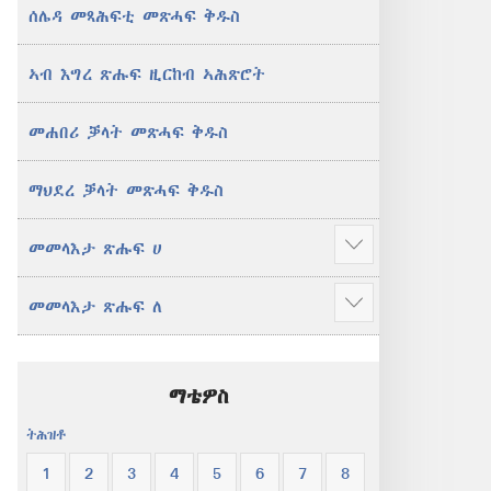
ሰሌዳ መጻሕፍቲ መጽሓፍ ቅዱስ
ኣብ እግረ ጽሑፍ ዚርከብ ኣሕጽሮት
መሐበሪ ቓላት መጽሓፍ ቅዱስ
ማህደረ ቓላት መጽሓፍ ቅዱስ
መመላእታ ጽሑፍ ሀ
Show
more
መመላእታ ጽሑፍ ለ
Show
more
ማቴዎስ
ትሕዝቶ
1
2
3
4
5
6
7
8