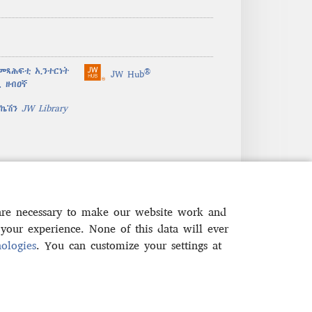
መጻሕፍቲ ኢንተርነት
®
JW Hub
(opens
 ዘብዐኛ
new
window)
ሊኬሽን
JW Library
 are necessary to make our website work and
your experience. None of this data will ever
ologies
. You can customize your settings at
ውነት
|
PRIVACY SETTINGS