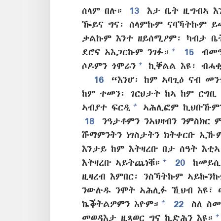
ሰላም በሉ።
13
እታ ቤት ዚግብኣ እ
ዀይና ግና፡ ሰላምኩም ናባኻትኩም ይ
ቃልኩም እንተ ዘይሰሚዖም፡ ካብታ ቤ
+
ደሮና ኣእጋርኩም ንገፉ።
15
ብመዓ
+
ሶዶምን ጎሞራን
ኪቐልል እዩ፡ ብሓቂ
16
“እንሆ፡ ከም ኣባጊዕ ናብ መ
ከም ተመን፡ ገርህታት ከኣ ከም ርግቢ
+
ኣብያተ ፍርዲ
ኣሕሊፎም ኪህቡኹምን
18
ንዓታቶምን ንኣህዛብን ንምስክር 
ሹማምንትን ነገስታትን ክትቀርቡ ኢኹ
እንታይ ከም እትዛረቡ በታ ሰዓት እቲ
+
እትዛረቡ ኣይትጨነቑ።
20
ከመይሲ
ዚዛረብ እምበር፡ ንስኻትኩም ኣይኰንኩ
ንውሉዱ ንሞት ኣሕሊፉ ኺህብ እዩ፣ 
+
ኬቕትልዎምን እዮም።
22
ስለ ስ
+
መወዳእታ ዚጻወር ግና ኪድሕን እዩ።