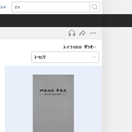
እቶ
(opens
ድለ
new
window)
እተንብበሉ ቛንቋ፦