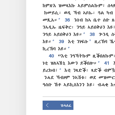
ከምጽእ ዝመጻእኩ ኣይምሰልኩም፣ ሰላም
ከመይሲ፡ ወዲ ኻብ ኣቦኡ፡ ጓል ካብ 
+
መጺአ።
36
ንሰብ ከኣ ቤተ ሰቡ 
ንኣዲኡ ዜፍቅር፡ ንዓይ ኣይበቅዕን እዩ
+
ንዓይ ኣይበቅዕን እዩ።
38
ጕንዲ ስ
*
+
እዩ።
39
እቲ ንነፍሱ
ዚረኽባ ኼጥ
+
ኪረኽባ እዩ።
40
“እቲ ንዓኻትኩም ዚቕበለኩም፡ 
+
ነቲ ዝለኣኸኒ እውን ይቕበሎ።
41
እ
+
ይረክብ፣
እቲ ንጻድቕ፡ ጻድቕ ብምዃ
ንሓደ ኻብዞም ንኣሽቱ፡ ወደ መዝሙር
ዓስቡ ኸቶ ኣይኪስእንን እዩ፡ ብሓቂ 
ዝሓለፈ