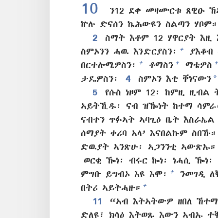
10
ን12 ደቀ መዛሙርቱ ጸዊዑ 
ኵሉ ድናሰን ኬሕውዩን ስልጣን ሃቦም።
2
ስማት እቶም 12 ሃዋርያት እዚ 
+
ስምኦንን ሓዉ እንድርያስን፡
ያእቆብ 
+
+
+
በርተሎሜዎስን፡
ቶማስን
ማቴዎስ
*
ታዴዎስን፡
4
ስምኦን እቲ ቐነናውን
5
የሱስ ነዞም 12፡ ከምዚ ዚብል 
ኣይትኺዱ፡ ናብ ዝዀነት ከተማ ሳምራ
ናብተን ጥፉኣት ኣባጊዕ ቤት እስራኤል
ሰማያት ቀሪባ ኣላ’ እናበልኩም ስበኹ።
ድዉያት ኣንጽሁ፡ ኣጋንንቲ ኣውጽኡ።
ወርቂ ዀነ፡ ብሩር ኰነ፡ ነሓሲ ዀነ
+
ምግቡ ይግብኦ እዩ እሞ፡
ንመገዲ ለቘ
+
በትሪ ኣይትሓዙ።
11
“ኣብ እትኣትውዎ ዘበለ ኸተማ
ድለዩ፣ ክሳዕ እትወጹ እውን ኣብኡ 