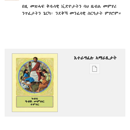
በዚ መጽሓፍ ቅዱሳዊ ቪድዮታትን ባህ ዜብል መምሃሪ
ንጥፈታትን ጌርካ፡ ንደቅኻ መንፈሳዊ ስርዓታት ምሃሮም።
እተራግፈሉ ኣማራጺታት
ዲጂታዊ
ሕታማት
ንምርጋፍ
ዚኸውን
ኣማራጺታት
ካብቲ
ዓብዪ
መምህር
ተምሃር