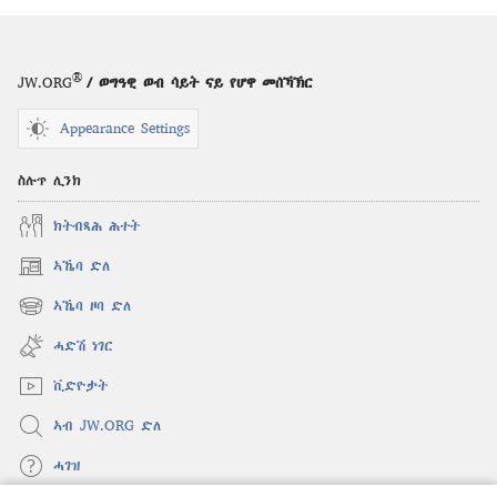
®
JW.ORG
/ ወግዓዊ ወብ ሳይት ናይ የሆዋ መሰኻኽር
Appearance Settings
ስሉጥ ሊንክ
ክትብጻሕ ሕተት
ኣኼባ ድለ
(opens
new
ኣኼባ ዞባ ድለ
(opens
window)
new
ሓድሽ ነገር
window)
ቪድዮታት
ኣብ JW.ORG ድለ
ሓገዝ