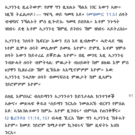
ኣጋንንቲ ዚፈትውዎ: የሆዋ ግን ዚጸልኦ ኻልእ ነገር እውን ኣሎ።
ነዚኸ ትፈልጦዶ፧⁠— ግፍዒ ወይ ዓመጻ እዩ። (
መዝሙር 11:5
) ሰባት
ብጭከና ንኻልኦት ምስ ዚጐድኡ ዓመጻ ይበሃል። እቶም ንጉዓት
ዝነበሩ ደቂ እቶም ኣጋንንቲ ኸምዚ ይገብሩ ኸም ዝነበሩ ኣይትረስዕ።
ኣጋንንቲ ንሰባት ኬፍርሁ እውን ደስ እዩ ዚብሎም። ሓድሓደ ግዜ
ነቶም ዚሞቱ ሰባት መሲሎም ይመጹ እዮም። ድምጺ እቶም ዝሞቱ
ሰባት እውን ከይተረፈ ይቐድሑ እዮም። በዚ መገዲ እዚ ኣጋንንቲ
ንብዙሓት ሰባት ብምትላል: ምዉታት ብህይወት ከም ዘለዉ እሞ ምስ
ህያዋን ኪዘራረቡ ኸም ዚኽእሉ ኣእሚኖምዎም እዮም። እወ:
ኣጋንንቲ ንሓያሎ ሰባት ብመናፍስቲ ምዉታት ከም ዚኣምኑ
ገይሮምዎም እዮም።
ስለዚ እምበኣር ብሰይጣንን ኣጋንንቱን ከይንታለል
ክንጥንቀቕ
ኣሎና። መጽሓፍ ቅዱስ ‘ሰይጣን ንርእሱ ንመልኣኽ ብርሃን የምስል
እዩ: ኣገልገልቱውን ከምኡ እዮም ዚገብሩ’ ብምባል የጠንቅቐና።
(
2 ቈረንቶስ 11:14, 15
) ብሓቂ ኺርአ ኸሎ ግን ኣጋንንቲ ኽፉኣት
እዮም። ከመይ ገይሮም ከማታቶም ኪገብሩና ኸም ዚፍትኑ እስከ
ንርአ።