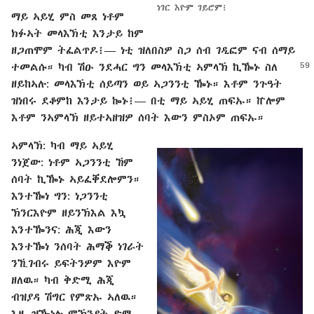
ነገር እዮም ገይሮም፧
ማይ ኣይሂ ምስ መጸ ነቶም
ክፉኣት መላእኽቲ እንታይ ከም
ዘጋጠሞም ትፈልጥዶ፧⁠— ነቲ ዝለበስዎ ስጋ ሰብ ገዲፎም ናብ ሰማይ
ተመልሱ። ካብ ሽዑ
ንደሓር ግን መላእኽቲ ኣምላኽ ኪዀኑ ስለ
ዘይከኣሉ: መላእኽቲ ሰይጣን ወይ ኣጋንንቲ ዀኑ። እቶም ንጉዓት
ዝነበሩ ደቆምከ እንታይ ኰኑ፧⁠— በቲ ማይ ኣይሂ ጠፍኡ። ኵሎም
እቶም ንኣምላኽ ዘይተኣዘዝዎ ሰባት እውን ምስኦም ጠፍኡ።
ኣምላኽ: ካብ ማይ ኣይሂ
ንነጀው: ነቶም ኣጋንንቲ ኸም
ሰባት ኪዀኑ ኣይፈቐደሎምን።
እንተዀነ ግን: ነጋንንቲ
ኽንርእዮም ዘይንኽእል እኳ
እንተዀንና: ሕጂ እውን
እንተዀነ ንሰባት ሕማቕ ነገራት
ንኺገብሩ ይፍትንዎም እዮም
ዘለዉ። ካብ ቅድሚ ሕጂ
ብዝያዳ ሽግር የምጽኡ ኣለዉ።
እዚ ዝዀነሉ ምኽንያት ድማ