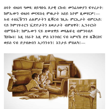
ሰባት ብዛዕባ ዓመጻ: ዘይግቡእ ጾታዊ ርክብ: መንፈሳውያን ፍጥረታት:
ከምኡውን ብዛዕባ መናፍስቲ ምዉታት ኣበይ እዮም ዚመሃርዎ፧⁠—
ኣብ ተለቪዥንን ፊልምታትን ዚቐርብ ገሊኡ ምርኢታት ብምርኣይ:
ናይ ኮምፕዩተርን ቪድዮታትን ጸወታታት ብምጽዋት: ኢንተርነት
ብምኽፋት: ከምኡውን ናይ ጽውጽዋይ መጻ​ሕፍቲ ብምንባብዶ
ኸይኰነ፧ እዚ ነገራት እዚ ምስ እንገብር ናብ ኣምላኽ ድዩ ዜቕርበና
ወይስ ናብ ድያብሎስን ኣጋንንቱን፧ እንታይ ምበልካ፧⁠—