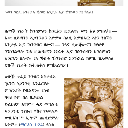
ዓመጻ ንርኢ እንተደኣ ዄንና: እንታይ ኢና ኽንከውን እንኽእል፧
ሕማቕ ነገራት ክንሰምዕን ክንርእን ዚደልየና መን እዩ ምበልካ፧⁠—
እወ: ሰይጣንን ኣጋንንቱን እዮም። ስለዚ እምበኣር: ኣነን ንስኻን
እንታይ ኢና ኽንገብር ዘሎና፧⁠— ንዓና ዚጠቕመናን ንየሆዋ
ንኸነገልግሎ ኸኣ ዚሕግዘናን ነገራት ኢና ኸነንብብን ክንሰምዕን
ክንርእን ዘሎና። ገለ ኻብቲ ኽንገብሮ እንኽእል ከምዚ ዝኣመሰለ
ጽቡቕ ነገራት ክትጠቅስ ምኸኣልካዶ፧⁠—
ጽቡቕ ጥራይ ንገብር እንተደኣ
ዄንና: ነጋንንቲ እንፈርሃሉ
ምኽንያት የብልናን። የሱስ
ካባታቶም ስለ ዚሕይል:
ይፈርህዎ እዮም። ሓደ መዓልቲ
ኣጋንንቲ ንየሱስ “ከተጥፍኣናዶ
መጺእካ፧” ኢሎም ጨዲሮምሉ
እዮም። (
ማርቆስ 1:24
) የሱስ