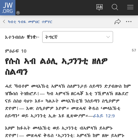
JW.ORG
እቶ
(opens
ቋንቋ
ኣብ
ዝር
new
ወብ
JW.ORG
ኣር
ካብቲ ዓብዪ መምህር ተምሃር
window)
ሳይት
ድለ
ቀይር
እተንብበሉ ቛንቋ፦
ምዕራፍ 10
የሱስ ኣብ ልዕሊ ኣጋንንቲ ዘለዎ
ስልጣን
ሓደ ኻብቶም መላእኽቲ ኣምላኽ ስለምንታይ ሰይጣን ድያብሎስ ከም
ዝዀነስ ትዝክሮዶ፧⁠— ካብ ኣምላኽ ዘርሓቖ እቲ ንኺምለኽ ዘሕደሮ
ናይ ስስዐ ባህጉ እዩ። ካልኦት መላእኽቲኸ ንሰይጣን ስዒቦምዎ
ድዮም፧⁠— እወ: ስዒቦምዎ እዮም። መጽሓፍ ቅዱስ ‘መላእኽቲ
ሰይጣን’ ወይ ኣጋንንቲ ኢሉ እዩ ዚጽውዖም።​—⁠
ራእይ 12:9
እዞም ክፉኣት መላእኽቲ ወይ ኣጋንንቲ ብኣምላኽ ይኣምኑ
ድዮም፧⁠— መጽሓፍ ቅዱስ ‘ኣጋንንቲ: ኣምላኽ ከም ዘሎ ይኣምኑ