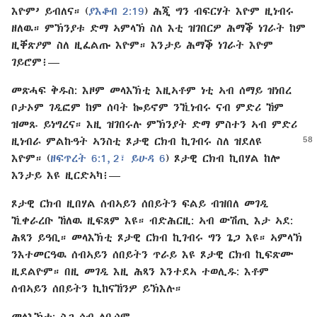
እዮም’ ይብለና። (
ያእቆብ 2:19
) ሕጂ ግን ብፍርሃት እዮም ዚነብሩ
ዘለዉ። ምኽንያቱ ድማ ኣምላኽ ስለ እቲ ዝገበርዎ ሕማቕ ነገራት ከም
ዚቐጽዖም ስለ ዚፈልጡ እዮም። እንታይ ሕማቕ ነገራት እዮም
ገይሮም፧⁠—
መጽሓፍ ቅዱስ: እዞም መላእኽቲ እዚኣቶም ነቲ ኣብ ሰማይ ዝነበረ
ቦታኦም ገዲፎም ከም ሰባት ኰይኖም ንኺነብሩ ናብ ምድሪ ኸም
ዝመጹ ይነግረና። እዚ ዝገበሩሉ ምኽንያት ድማ ምስተን ኣብ ምድሪ
ዚነብራ ምል​ኩዓት ኣንስቲ ጾታዊ ርክብ ኪገብሩ ስለ ዝደለዩ
እዮም። (
ዘፍጥረት 6:1, 2፣
ይሁዳ 6
) ጾታዊ ርክብ ኪበሃል ከሎ
እንታይ እዩ ዚርድኣካ፧⁠—
ጾታዊ ርክብ ዚበሃል ሰብኣይን ሰበይትን ፍልይ ብዝበለ መገዲ
ኺቀራረቡ ኸለዉ ዚፍጸም እዩ። ብድሕርዚ: ኣብ ውሽጢ እታ ኣደ:
ሕጻን ይዓቢ። መላእኽቲ ጾታዊ ርክብ ኪገብሩ ግን ጌጋ እዩ። ኣምላኽ
ንእተመርዓዉ ሰብኣይን ሰበይትን ጥራይ እዩ ጾታዊ ርክብ ኪፍጽሙ
ዚደልዮም። በዚ መገዲ እዚ ሕጻን እንተደኣ ተወሊዱ: እቶም
ሰብኣይን ሰበይትን ኪከናኸንዎ ይኽእሉ።
መላእኽቲ: ስጋ ሰብ ለቢሶም