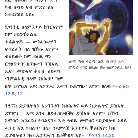
ካብ ሰማይ ናብ ምድሪ ስለ
እተደርበዩ እዩ።
ነጋንንቲ ስለምንታይ ክንርእዮም
ከም ዘይንኽእልሲ
ትፈልጥዶ፧⁠— መንፈሳውያን
ፍጥረታት ስለ ዝዀኑ እዮም።
ብህይወት ከም ዘለዉ ግን
ሎሚ ኻብ ቅድሚ ሕጂ ብዝያዳ ኣብ
ርግጸኛታት ክንከውን ንኽእል
ምድሪ ሽግር በዚሑ ዘሎ ስለምንታይ እዩ፧
ኢና። መጽሓፍ ቅዱስ: ሰይጣን
‘ንምልእቲ ዓለም የስሕታ’ ኸም
ዘሎ ይነግረና እዩ: ኣጋንንቲ እውን ይሕግዝዎ እዮም ዘለዉ።​—⁠
ራእይ
12:9,
12
ንዓናኸ ድያብሎስን ኣጋንንቱን ኬስሕቱና ወይ ኬታልሉና ይኽእሉ
ድዮም፧⁠— እወ: እንተ ዘይተጠንቂቕና ይኽእሉ እዮም። ይኹን
እምበር: ክንፈርህ የብልናን። እቲ ዓብዪ መምህር ‘ድያብሎስ ኣባይ
ሓንቲ እኳ የብሉን’ በለ። ንኣምላኽ እንተደኣ ቐሪብናዮ: ካብ
ድያብሎስን ካብ ኣጋንንቱን ኬዕቝበና እዩ።​—⁠
ዮሃንስ 14:30