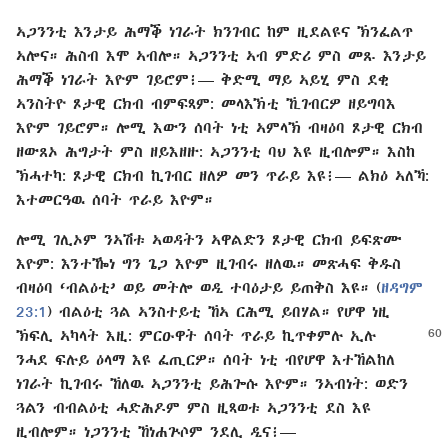
ኣጋንንቲ እንታይ ሕማቕ ነገራት ክንገብር ከም ዚደልዩና ኽንፈልጥ
ኣሎና። ሕስብ እሞ ኣብሎ። ኣጋንንቲ ኣብ ምድሪ ምስ መጹ እንታይ
ሕማቕ ነገራት እዮም ገይሮም፧⁠— ቅድሚ ማይ ኣይሂ ምስ ደቂ
ኣንስትዮ ጾታዊ ርክብ ብምፍጻም: መላእኽቲ ኺገብርዎ ዘይግባእ
እዮም ገይሮም። ሎሚ እውን ሰባት ነቲ ኣምላኽ ብዛዕባ ጾታዊ ርክብ
ዘውጸኦ ሕግታት ምስ ዘይእዘዙ: ኣጋንንቲ ባህ እዩ ዚብሎም። እስከ
ኽሓተካ: ጾታዊ ርክብ ኪገብር ዘለዎ መን ጥራይ እዩ፧⁠— ልክዕ ኣለኻ:
እተመርዓዉ ሰባት ጥራይ እዮም።
ሎሚ ገሊኦም ንኣሽቱ ኣወዳትን ኣዋልድን ጾታዊ ርክብ ይፍጽሙ
እዮም: እንተዀነ ግን ጌጋ እዮም ዚገብሩ ዘለዉ። መጽሓፍ ቅዱስ
ብዛዕባ ‘ብልዕቲ’ ወይ መትሎ ወዲ ተባዕታይ ይጠቅስ እዩ። (
ዘዳግም
23:1
) ብልዕቲ ጓል ኣንስተይቲ ኸኣ ርሕሚ ይበሃል። የሆዋ ነዚ
ኽፍሊ ኣካላት እዚ: ምርዑዋት
ሰባት ጥራይ ኪጥቀምሉ ኢሉ
ንሓደ ፍሉይ ዕላማ እዩ ፈጢርዎ። ሰባት ነቲ ብየሆዋ እተኸልከለ
ነገራት ኪገብሩ ኸለዉ ኣጋንንቲ ይሕጐሱ እዮም። ንኣብነት: ወድን
ጓልን ብብልዕቲ ሓድሕዶም ምስ ዚጻወቱ ኣጋንንቲ ደስ እዩ
ዚብሎም። ነጋንንቲ ኸነሐጕሶም ንደሊ ዲና፧⁠—