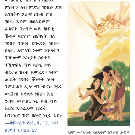
ምስተን ኣብ ምድሪ ዝነበራ ደቂ
ኣንስትዮ ጾታዊ ርክብ ምስ
ገበሩ: እቶም ዝወለድዎም
ሕጻናት ንጉዓት ወይ ገዘፍቲ
ዀኑ። ኣዝዮም ጨካናት ስለ
ዝነበሩ ንሰባት ይጐድኡ ነበሩ።
ስለዚ: ኣምላኽ ነቶም ንጉዓትን
ንዅሎም እኩያት ሰባትን
ንኼጥፍእ ማይ ኣይሂ ወይ
ብርቱዕ ዝናብ ኣውረደ። ነቶም
ሒደት ዝነበሩ ቕኑዓት ሰባት
ንምድሓን ኢሉ ግን ብኖህ ገይሩ
መርከብ ኣዳልዩ ነበረ። እቲ
ዓብዪ መምህር ነቲ ኣብ ማይ
ኣይሂ እተፈጸመ ነገራት
ክንዝክሮ ኸም ዘሎና ነጊሩ እዩ።​
—⁠
ዘፍጥረት 6:3, 4,
13, 14፣
ሉቃስ 17:26, 27
እዞም መላእኽቲ እዚኣቶም እንታይ ሕማቕ