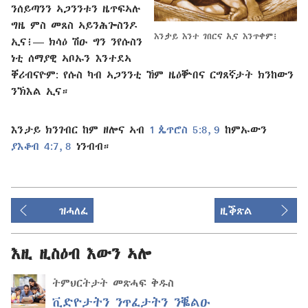
ንሰይጣንን ኣጋንንቱን ዜጥፍኣሉ
ግዜ ምስ መጸስ ኣይንሕጐስንዶ
እንታይ እንተ ገበርና ኢና እንጥቀም፧
ኢና፧⁠— ክሳዕ ሽዑ ግን ንየሱስን
ነቲ ሰማያዊ ኣቦኡን እንተደኣ
ቐሪብናዮም: የሱስ ካብ ኣጋንንቲ ኸም ዜዕቝበና ርግጸኛታት ክንከውን
ንኽእል ኢና።
እንታይ ክንገብር ከም ዘሎና ኣብ
1 ጴጥሮስ 5:8, 9
ከምኡውን
ያእቆብ 4:7, 8
ነንብብ።
ዝሓለፈ
ዚቕጽል
እዚ ዚስዕብ እውን ኣሎ
ትምህርትታት መጽሓፍ ቅዱስ
ቪድዮታትን ንጥፈታትን ንቘልዑ