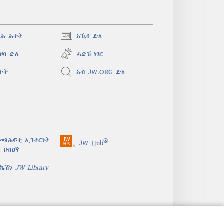
ጻሕ ሕተት
ኣኼባ ድለ
(opens
new
ዞባ ድለ
ሓድሽ ነገር
window)
ታት
ኣብ JW.ORG ድለ
መጻሕፍቲ ኢንተርነት
®
JW Hub
(opens
 ዘብዐኛ
new
window)
ሊኬሽን
JW Library