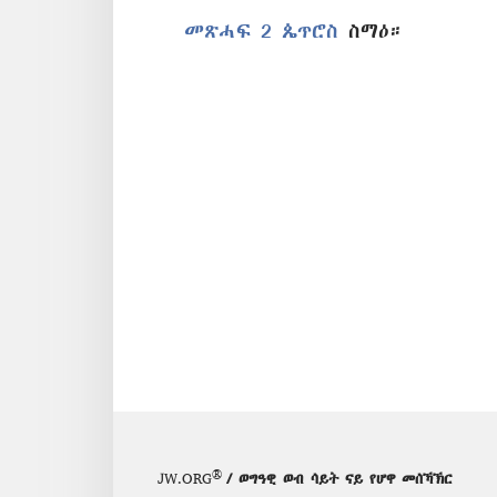
መጽሓፍ 2 ጴጥሮስ
ስማዕ።
®
JW.ORG
/ ወግዓዊ ወብ ሳይት ናይ የሆዋ መሰኻኽር