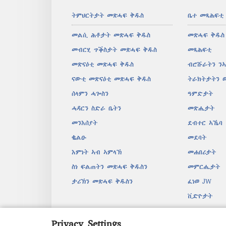
ትምህርትታት መጽሓፍ ቅዱስ
ቤተ መጻሕፍቲ
መልሲ ሕቶታት መጽሓፍ ቅዱስ
መጽሓፍ ቅዱስ
መብርሂ ጥቕስታት መጽሓፍ ቅዱስ
መጻሕፍቲ
መጽናዕቲ መጽሓፍ ቅዱስ
ብሮሹራትን ን
ናውቲ መጽናዕቲ መጽሓፍ ቅዱስ
ትራክትታትን 
ሰላምን ሓጐስን
ዓምድታት
ሓዳርን ስድራ ቤትን
መጽሔታት
መንእሰያት
ደብተር ኣኼባ
ቈልዑ
መደባት
እምነት ኣብ ኣምላኽ
መሐበሪታት
ስነ ፍልጠትን መጽሓፍ ቅዱስን
መምርሒታት
ታሪኽን መጽሓፍ ቅዱስን
ፈነወ JW
ቪድዮታት
ሙዚቃ
Privacy Settings
ብድምጺ እተ