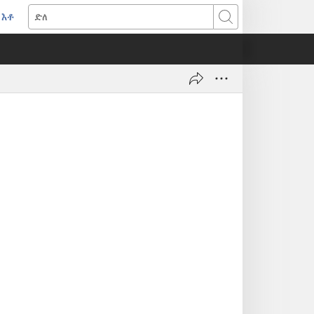
እቶ
(opens
ድለ
new
window)