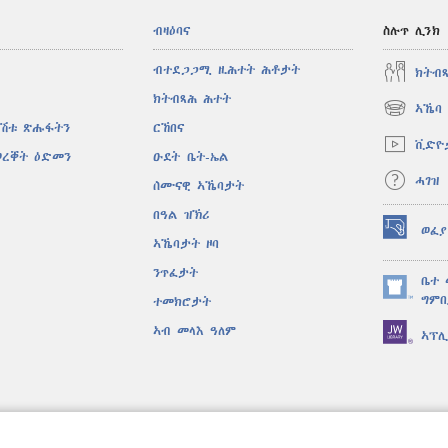
ብዛዕባና
ስሉጥ ሊንክ
ብተደጋጋሚ ዚሕተት ሕቶታት
ክትብ
ክትብጻሕ ሕተት
ኣኼባ 
(opens
ኣሽቱ ጽሑፋትን
ርኸበና
new
ቪድዮ
window)
ወረቐት ዕድመን
ዑደት ቤት-ኤል
ሓገዝ
ሰሙናዊ ኣኼባታት
በዓል ዝኽሪ
ወፈያ
(opens
ኣኼባታት ዞባ
new
ንጥፈታት
window)
ቤተ 
(opens
ግምቢ
ተመክሮታት
new
ኣብ መላእ ዓለም
ኣፕ
window)
ቐድሐ ድራማታት