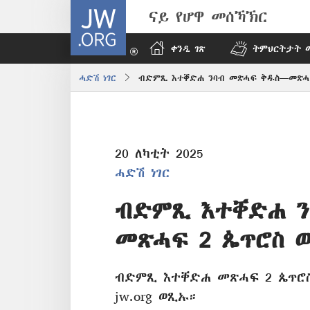
JW.ORG
ናይ የሆዋ መሰኻኽር
ቀንዲ ገጽ
ትምህርትታት 
ሓድሽ ነገር
ብድምጺ እተቐድሐ ንባብ መጽሓፍ ቅዱስ—መጽሓ
20 ለካቲት 2025
ሓድሽ ነገር
ብድምጺ እተቐድሐ ን
መጽሓፍ 2 ጴጥሮስ 
ብድምጺ እተቐድሐ መጽሓፍ 2 ጴጥሮ
jw.org ወጺኡ።