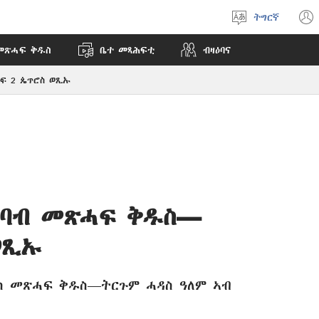
ትግርኛ
ቋንቋ
ምረጽ
መጽሓፍ ቅዱስ
ቤተ መጻሕፍቲ
ብዛዕባና
ፍ 2 ጴጥሮስ ወጺኡ
ባብ መጽሓፍ ቅዱስ—
ወጺኡ
ስ መጽሓፍ ቅዱስ—ትርጉም ሓዳስ ዓለም ኣብ