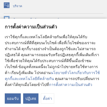
บริจาค
(เปิด
หน้าต่าง
ใหม่)
ห้องสมุด
ออนไลน์
ของ
วอชเทาเวอร์
(เปิด
การตั้งค่าความเป็นส่วนตัว
หน้าต่าง
®
JW Hub
ใหม่)
(เปิด
เราใช้คุกกี้และเทคโนโลยีคล้ายกันเพื่อให้คุณได้รับ
หน้าต่าง
JW Library®
ประสบการณ์ที่ดีที่สุดบนเว็บไซต์ เพื่อที่เว็บไซต์ของเราจะ
ใหม่)
ทำงานได้ คุกกี้บางอย่างจำเป็นต้องถูกใช้และไม่สามารถ
®
ห้องสมุดว็อชเทาเวอร์
ปฏิเสธได้ คุณสามารถยอมรับหรือปฏิเสธคุกกี้เพิ่มเติมที่เรา
ใช้เพื่อช่วยให้คุณได้รับประสบการณ์ที่ดีขึ้นเมื่อเข้าชม
เว็บไซต์ ข้อมูลทั้งหมดนี้จะไม่ถูกนำไปขายหรือใช้ทางการ
ค้า เรียนรู้เพิ่มเติม โปรดอ่าน
นโยบายทั่วโลกเกี่ยวกับการใช้
Copyright
© 2026 Watch Tower Bible and Tract Society of Pennsylvania.
คุกกี้และเทคโนโลยีที่คล้ายกัน
คุณสามารถปรับเปลี่ยนการ
เงื่อนไขการใช้งาน
|
นโยบายการคุ้มครองข้อมูลส่วนบุคคล
|
การตั้งค่า
ตั้งค่าได้ทุกเมื่อโดยเข้าไปที่
การตั้งค่าความเป็นส่วนตัว
แ
ความเป็นส่วนตัว
สา
ยอมรับ
ปฏิเสธ
ตั้งค่า