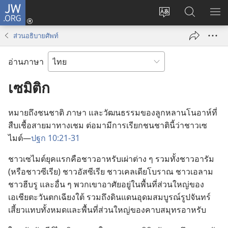
JW.ORG
เข้า
เปลี่ยน
ค้นหา
แส
สู่
ภาษา
ใน
เมน
ระบบ
ส่วนอธิบายศัพท์
JW.ORG
(เปิด
หน้าต่าง
อ่านภาษา
ใหม่)
เซมิติก
หมาย​ถึง​ชน​ชาติ ภาษา และ​วัฒนธรรม​ของ​ลูก​หลาน​โนอาห์​ที่​
สืบ​เชื้อ​สาย​มา​ทาง​เชม ต่อ​มา​มี​การ​เรียก​ชน​ชาติ​นี้​ว่า​ชาว​เซ
ไมต์—
ปฐก 10:21-31
ชาว​เซไมต์​ยุค​แรก​คือ​ชาว​อาหรับ​เผ่า​ต่าง​ ๆ รวม​ทั้ง​ชาว​อารัม
(หรือ​ชาว​ซีเรีย) ชาว​อัสซีเรีย ชาว​เคลเดีย​โบราณ ชาว​เอลาม
ชาว​ฮีบรู และ​อื่น​ ๆ พวก​เขา​อาศัย​อยู่​ใน​พื้น​ที่​ส่วน​ใหญ่​ของ​
เอเชีย​ตะวัน​ตก​เฉียง​ใต้ รวม​ถึง​ดินแดน​อุดม​สมบูรณ์​รูป​จันทร์​
เสี้ยว​แทบ​ทั้ง​หมด​และ​พื้น​ที่​ส่วน​ใหญ่​ของ​คาบสมุทร​อาหรับ