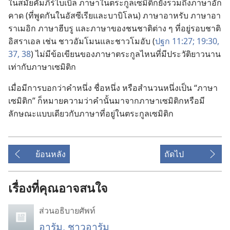
ใน​สมัย​คัมภีร์​ไบเบิล ภาษา​ใน​ตระกูล​เซมิติก​ยัง​รวม​ถึง​ภาษา​อัก​
คาด (ที่​พูด​กัน​ใน​อัสซีเรีย​และ​บาบิโลน) ภาษา​อาหรับ ภาษา​อา
ราเมอิก ภาษา​ฮีบรู และ​ภาษา​ของ​ชน​ชาติ​ต่าง​ ๆ ​ที่​อยู่​รอบ​ชาติ​
อิสราเอล เช่น ชาว​อัมโมน​และ​ชาว​โมอับ (
ปฐก 11:27;
19:30,
37, 38
) ไม่​มี​ข้อ​เขียน​ของ​ภาษา​ตระกูล​ไหน​ที่​มี​ประวัติ​ยาว​นาน​
เท่า​กับ​ภาษา​เซมิติก
เมื่อ​มี​การ​บอก​ว่า​คำ​หนึ่ง ชื่อ​หนึ่ง หรือ​สำนวน​หนึ่ง​เป็น “ภาษา​
เซมิติก” ก็​หมาย​ความ​ว่า​คำ​นั้น​มา​จาก​ภาษา​เซมิติก​หรือ​มี​
ลักษณะ​แบบ​เดียว​กับ​ภาษา​ที่​อยู่​ใน​ตระกูล​เซมิติก
ย้อนหลัง
ถัดไป
เรื่องที่คุณอาจสนใจ
ส่วนอธิบายศัพท์
อารัม, ชาวอารัม