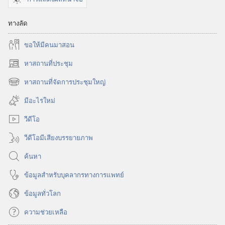
ทางลัด
ขอ​ให้​มี​คน​มา​สอน
หาสถานที่ประชุม
(เปิด
หน้าต่าง
หาสถานที่จัดการประชุมใหญ่
(เปิด
ใหม่)
หน้าต่าง
มีอะไรใหม่
ใหม่)
วีดีโอ
วีดีโอมีเสียงบรรยายภาพ
ค้นหา
ข้อมูล​สำหรับ​บุคลากร​ทาง​การ​แพทย์
ข้อมูล​ทั่ว​โลก
ความช่วยเหลือ