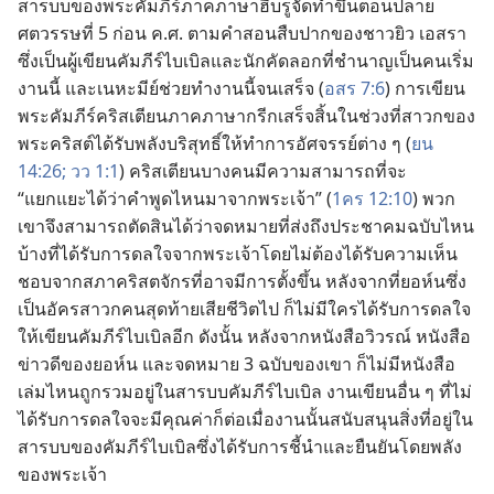
สารบบ​ของ​พระ​คัมภีร์​ภาค​ภาษา​ฮีบรู​จัด​ทำ​ขึ้น​ตอน​ปลาย​
ศตวรรษ​ที่ 5 ก่อน ค.ศ. ตาม​คำ​สอน​สืบ​ปาก​ของ​ชาว​ยิว เอสรา​
ซึ่ง​เป็น​ผู้​เขียน​คัมภีร์​ไบเบิล​และ​นัก​คัด​ลอก​ที่​ชำนาญ​เป็น​คน​เริ่ม​
งาน​นี้ และ​เนหะมีย์​ช่วย​ทำ​งาน​นี้​จน​เสร็จ (
อสร 7:6
) การ​เขียน​
พระ​คัมภีร์​คริสเตียน​ภาค​ภาษา​กรีก​เสร็จ​สิ้น​ใน​ช่วง​ที่​สาวก​ของ​
พระ​คริสต์​ได้​รับ​พลัง​บริสุทธิ์​ให้​ทำ​การ​อัศจรรย์​ต่าง​ ๆ (
ยน
14:26;
วว 1:1
) คริสเตียน​บาง​คน​มี​ความ​สามารถ​ที่​จะ
“แยกแยะ​ได้​ว่า​คำ​พูด​ไหน​มา​จาก​พระเจ้า” (
1คร 12:10
) พวก​
เขา​จึง​สามารถ​ตัดสิน​ได้​ว่า​จดหมาย​ที่​ส่ง​ถึง​ประชาคม​ฉบับ​ไหน​
บ้าง​ที่​ได้​รับ​การ​ดล​ใจ​จาก​พระเจ้า​โดย​ไม่​ต้อง​ได้​รับ​ความ​เห็น​
ชอบ​จาก​สภา​คริสตจักร​ที่​อาจ​มี​การ​ตั้ง​ขึ้น หลัง​จาก​ที่​ยอห์น​ซึ่ง​
เป็น​อัครสาวก​คน​สุด​ท้าย​เสีย​ชีวิต​ไป ก็​ไม่​มี​ใคร​ได้​รับ​การ​ดล​ใจ​
ให้​เขียน​คัมภีร์​ไบเบิล​อีก ดัง​นั้น หลัง​จาก​หนังสือ​วิวรณ์ หนังสือ​
ข่าว​ดี​ของ​ยอห์น และ​จดหมาย 3 ฉบับ​ของ​เขา ก็​ไม่​มี​หนังสือ​
เล่ม​ไหน​ถูก​รวม​อยู่​ใน​สารบบ​คัมภีร์​ไบเบิล งาน​เขียน​อื่น​ ๆ ​ที่​ไม่​
ได้​รับ​การ​ดล​ใจ​จะ​มี​คุณค่า​ก็​ต่อ​เมื่อ​งาน​นั้น​สนับสนุน​สิ่ง​ที่​อยู่​ใน​
สารบบ​ของ​คัมภีร์​ไบเบิล​ซึ่ง​ได้​รับ​การ​ชี้​นำ​และ​ยืน​ยัน​โดย​พลัง​
ของ​พระเจ้า