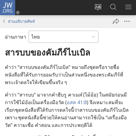
JW.ORG
เข้า
เปลี่ยน
ค้นหา
แส
สู่
ภาษา
ใน
เมน
ระบบ
ส่วนอธิบายศัพท์
JW.ORG
(เปิด
หน้าต่าง
อ่านภาษา
ใหม่)
สารบบของคัมภีร์ไบเบิล
คำ​ว่า “สารบบ​ของ​คัมภีร์​ไบเบิล” หมาย​ถึง​ชุด​หรือ​ราย​ชื่อ​
หนังสือ​ที่​ได้​รับ​การ​ยอม​รับ​ว่า​เป็น​ส่วน​หนึ่ง​ของ​พระ​คัมภีร์​ที่​
พระเจ้า​ดล​ใจ​ให้​เขียน​ขึ้น​จริง​ ๆ
คำ​ว่า “สารบบ” มา​จาก​คำ​ฮีบรู
คาเนห์
(ไม้​อ้อ) ใน​สมัย​ก่อน​มี​
การ​ใช้​ไม้​อ้อ​เป็น​เครื่อง​มือ​วัด (
อสค 41:8
) จึง​เหมาะ​สม​ที่​จะ​
เรียก​ชุด​หนังสือ​ที่​ได้​รับ​การ​ดล​ใจ​นี้​ว่า​สารบบ​ของ​คัมภีร์​ไบเบิล
เพราะ​ชุด​หนังสือ​นี้​ช่วย​ให้​คน​อ่าน​สามารถ​ใช้​เป็น “เครื่อง​มือ​
วัด” ความ​เชื่อ คำ​สอน และ​การ​ประพฤติ​ได้