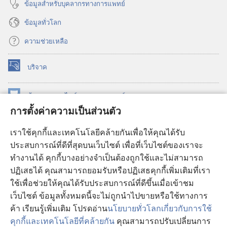
ข้อมูล​สำหรับ​บุคลากร​ทาง​การ​แพทย์
ข้อมูล​ทั่ว​โลก
ความช่วยเหลือ
บริจาค
(เปิด
หน้าต่าง
ใหม่)
ห้องสมุด
ออนไลน์
ของ
วอชเทาเวอร์
(เปิด
การตั้งค่าความเป็นส่วนตัว
หน้าต่าง
®
JW Hub
ใหม่)
(เปิด
เราใช้คุกกี้และเทคโนโลยีคล้ายกันเพื่อให้คุณได้รับ
หน้าต่าง
JW Library®
ประสบการณ์ที่ดีที่สุดบนเว็บไซต์ เพื่อที่เว็บไซต์ของเราจะ
ใหม่)
ทำงานได้ คุกกี้บางอย่างจำเป็นต้องถูกใช้และไม่สามารถ
®
ห้องสมุดว็อชเทาเวอร์
ปฏิเสธได้ คุณสามารถยอมรับหรือปฏิเสธคุกกี้เพิ่มเติมที่เรา
ใช้เพื่อช่วยให้คุณได้รับประสบการณ์ที่ดีขึ้นเมื่อเข้าชม
เว็บไซต์ ข้อมูลทั้งหมดนี้จะไม่ถูกนำไปขายหรือใช้ทางการ
ค้า เรียนรู้เพิ่มเติม โปรดอ่าน
นโยบายทั่วโลกเกี่ยวกับการใช้
Copyright
© 2026 Watch Tower Bible and Tract Society of Pennsylvania.
คุกกี้และเทคโนโลยีที่คล้ายกัน
คุณสามารถปรับเปลี่ยนการ