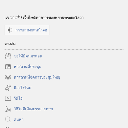
®
JW.ORG
/ เว็บไซต์ทางการของพยานพระยะโฮวา
การแสดงผลหน้าจอ
ทางลัด
ขอ​ให้​มี​คน​มา​สอน
หาสถานที่ประชุม
(เปิด
หน้าต่าง
หาสถานที่จัดการประชุมใหญ่
(เปิด
ใหม่)
หน้าต่าง
มีอะไรใหม่
ใหม่)
วีดีโอ
วีดีโอมีเสียงบรรยายภาพ
ค้นหา