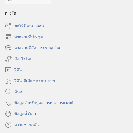
ทางลัด
ขอ​ให้​มี​คน​มา​สอน
หาสถานที่ประชุม
(เปิด
หน้าต่าง
หาสถานที่จัดการประชุมใหญ่
(เปิด
ใหม่)
หน้าต่าง
มีอะไรใหม่
ใหม่)
วีดีโอ
วีดีโอมีเสียงบรรยายภาพ
ค้นหา
ข้อมูล​สำหรับ​บุคลากร​ทาง​การ​แพทย์
ข้อมูล​ทั่ว​โลก
ความช่วยเหลือ