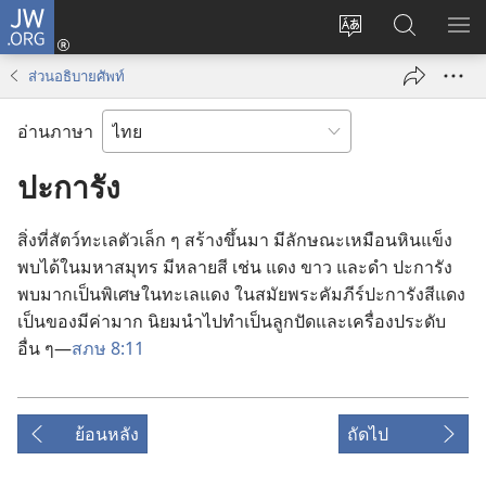
JW.ORG
เข้า
เปลี่ยน
ค้นหา
แส
สู่
ภาษา
ใน
เมน
ระบบ
ส่วนอธิบายศัพท์
JW.ORG
(เปิด
หน้าต่าง
อ่านภาษา
ใหม่)
ปะการัง
สิ่ง​ที่​สัตว์​ทะเล​ตัว​เล็ก ๆ สร้าง​ขึ้น​มา มี​ลักษณะ​เหมือน​หิน​แข็ง
พบ​ได้​ใน​มหาสมุทร มี​หลาย​สี เช่น แดง ขาว และ​ดำ ปะการัง​
พบ​มาก​เป็น​พิเศษ​ใน​ทะเล​แดง ใน​สมัย​พระ​คัมภีร์​ปะการัง​สี​แดง​
เป็น​ของ​มี​ค่า​มาก นิยม​นำ​ไป​ทำ​เป็น​ลูกปัด​และ​เครื่อง​ประดับ​
อื่น ๆ—
สภษ 8:11
ย้อนหลัง
ถัดไป