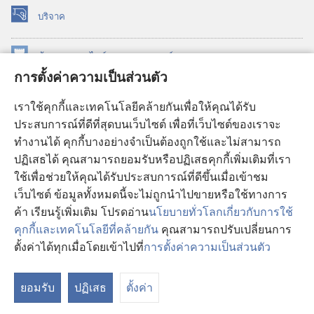
บริจาค
(เปิด
หน้าต่าง
ใหม่)
ห้องสมุด
ออนไลน์
ของ
วอชเทาเวอร์
(เปิด
การตั้งค่าความเป็นส่วนตัว
หน้าต่าง
®
JW Hub
ใหม่)
(เปิด
เราใช้คุกกี้และเทคโนโลยีคล้ายกันเพื่อให้คุณได้รับ
หน้าต่าง
JW Library®
ประสบการณ์ที่ดีที่สุดบนเว็บไซต์ เพื่อที่เว็บไซต์ของเราจะ
ใหม่)
ทำงานได้ คุกกี้บางอย่างจำเป็นต้องถูกใช้และไม่สามารถ
®
ห้องสมุดว็อชเทาเวอร์
ปฏิเสธได้ คุณสามารถยอมรับหรือปฏิเสธคุกกี้เพิ่มเติมที่เรา
ใช้เพื่อช่วยให้คุณได้รับประสบการณ์ที่ดีขึ้นเมื่อเข้าชม
เว็บไซต์ ข้อมูลทั้งหมดนี้จะไม่ถูกนำไปขายหรือใช้ทางการ
ค้า เรียนรู้เพิ่มเติม โปรดอ่าน
นโยบายทั่วโลกเกี่ยวกับการใช้
Copyright
© 2026 Watch Tower Bible and Tract Society of Pennsylvania.
คุกกี้และเทคโนโลยีที่คล้ายกัน
คุณสามารถปรับเปลี่ยนการ
เงื่อนไขการใช้งาน
|
นโยบายการคุ้มครองข้อมูลส่วนบุคคล
|
การตั้งค่า
ตั้งค่าได้ทุกเมื่อโดยเข้าไปที่
การตั้งค่าความเป็นส่วนตัว
แ
ความเป็นส่วนตัว
สา
ยอมรับ
ปฏิเสธ
ตั้งค่า