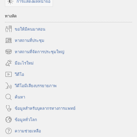
การแสดงผลหน้าจอ
ชีวิต
ชีวิต
ทางลัด
ขอ​ให้​มี​คน​มา​สอน
หาสถานที่ประชุม
(เปิด
หน้าต่าง
หาสถานที่จัดการประชุมใหญ่
(เปิด
ใหม่)
หน้าต่าง
มีอะไรใหม่
ใหม่)
วีดีโอ
วีดีโอมีเสียงบรรยายภาพ
ค้นหา
ข้อมูล​สำหรับ​บุคลากร​ทาง​การ​แพทย์
ข้อมูล​ทั่ว​โลก
ความช่วยเหลือ