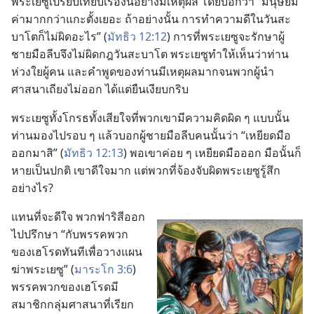
พระ​เยซู​เปรียบ​เทียบ​เรื่อง​นี้​อย่าง​มี​เหตุ​ผล โดย​บอก​ว่า “มนุษย์​มี​
ค่า​มาก​กว่า​แกะ​ตั้ง​เยอะ ถ้า​อย่าง​นั้น การ​ทำ​ความ​ดี​ใน​วัน​สะ
บาโต​ก็​ไม่​ผิด​อะไร” (
มัทธิว 12:12
) การ​ที่​พระ​เยซู​จะ​รักษา​ผู้​
ชาย​มือ​ลีบ​จึง​ไม่​ผิด​กฎ​วัน​สะบาโต พระ​เยซู​ทำ​ให้​เห็น​ว่า​ท่าน​
ห่วงใย​ผู้​คน และ​คำ​พูด​ของ​ท่าน​มี​เหตุ​ผล​มาก​จน​พวก​ผู้​นำ​
ศาสนา​เถียง​ไม่​ออก ได้​แต่​ยืน​เงียบ​กริบ
พระ​เยซู​ทั้ง​โกรธ​ทั้ง​เสียใจ​ที่​พวก​เขา​มี​ความ​คิด​ผิด ๆ แบบ​นั้น
ท่าน​มอง​ไป​รอบ ๆ แล้ว​บอก​ผู้​ชาย​มือ​ลีบ​คน​นั้น​ว่า “เหยียด​มือ​
ออก​มา​สิ” (
มัทธิว 12:13
) พอ​เขา​ค่อย ๆ เหยียด​มือ​ออก มือ​นั้น​ก็​
หาย​เป็น​ปกติ เขา​ดีใจ​มาก แต่​พวก​ที่​จ้อง​จับ​ผิด​พระ​เยซู​รู้สึก​
อย่าง​ไร?
แทน​ที่​จะ​ดีใจ พวก​ฟาริสี​ออก​
ไป​ปรึกษา “กับ​พรรค​พวก​
ของ​เฮโรด​ทันที​เพื่อ​วาง​แผน​
ฆ่า​พระ​เยซู” (
มาระโก 3:6
)
พรรค​พวก​ของ​เฮโรด​มี​
สมาชิก​กลุ่ม​ศาสนา​ที่​เรียก​