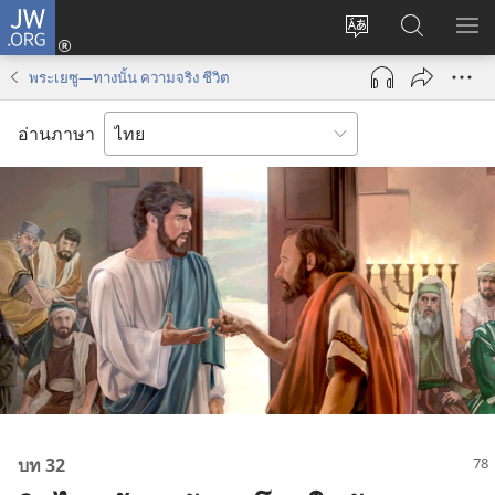
JW.ORG
เข้า
เปลี่ยน
ค้นหา
แส
สู่
ภาษา
ใน
เมน
ระบบ
พระเยซู—ทางนั้น ความจริง ชีวิต
JW.ORG
(เปิด
หน้าต่าง
อ่านภาษา
ใหม่)
บท 32