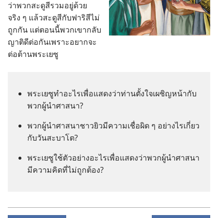
ว่า​พวก​สะดูสี​รวม​อยู่​ด้วย
จริง ๆ แล้ว​สะดูสี​กับ​ฟาริสี​ไม่​
ถูก​กัน แต่​ตอน​นี้​พวก​เขา​กลับ​
ญาติ​ดี​ต่อ​กัน​เพราะ​อยาก​จะ​
ต่อ​ต้าน​พระ​เยซู
พระ​เยซู​ทำ​อะไร​เพื่อ​แสดง​ว่า​ท่าน​ตั้งใจ​เผชิญ​หน้า​กับ​
พวก​ผู้​นำ​ศาสนา?
พวก​ผู้​นำ​ศาสนา​ชาว​ยิว​มี​ความ​เชื่อ​ผิด ๆ อย่าง​ไร​เกี่ยว​
กับ​วัน​สะบาโต?
พระ​เยซู​ใช้​ตัว​อย่าง​อะไร​เพื่อ​แสดง​ว่า​พวก​ผู้​นำ​ศาสนา​
มี​ความ​คิด​ที่​ไม่​ถูก​ต้อง?