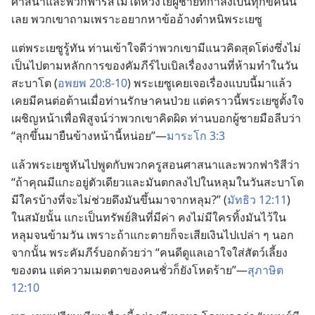
ศาสนา​และ​พวก​ฟาริสี​ไม่​ได้​ห่วงใย​ผู้​ชาย​ที่​กำลัง​เป็น​ทุกข์​คน​นี้​
เลย พวก​เขา​ถาม​เพราะ​อยาก​หา​ข้อ​อ้าง​ตำหนิ​พระ​เยซู
แต่​พระ​เยซู​รู้​ทัน ท่าน​เข้าใจ​ดี​ว่า​พวก​เขา​มี​แนว​คิด​สุด​โต่ง​ซึ่ง​ไม่​
เป็น​ไป​ตาม​หลักการ​ของ​คัมภีร์​ไบเบิล​เรื่อง​งาน​ที่​ห้าม​ทำ​ใน​วัน​
สะบาโต (
อพยพ 20:8-10
) พระ​เยซู​เคย​เจอ​เรื่อง​แบบ​นี้​มา​แล้ว
เคย​มี​คน​ต่อ​ต้าน​เมื่อ​ท่าน​รักษา​คน​ป่วย แต่​คราว​นี้​พระ​เยซู​ตั้งใจ​
เผชิญ​หน้า​เพื่อ​พิสูจน์​ว่า​พวก​เขา​คิด​ผิด ท่าน​บอก​ผู้​ชาย​มือ​ลีบ​ว่า
“ลุก​ขึ้น​มา​ยืน​ข้าง​หน้า​นี้​หน่อย”—
มาระโก 3:3
แล้ว​พระ​เยซู​หัน​ไป​พูด​กับ​พวก​ครู​สอน​ศาสนา​และ​พวก​ฟาริสี​ว่า
“ถ้า​คุณ​มี​แกะ​อยู่​ตัว​เดียว​และ​มัน​ตก​ลง​ไป​ใน​หลุม​ใน​วัน​สะบาโต
มี​ใคร​บ้าง​ที่​จะ​ไม่​ช่วย​ดึง​มัน​ขึ้น​มา​จาก​หลุม?” (
มัทธิว 12:11
)
ใน​สมัย​นั้น แกะ​เป็น​ทรัพย์​สิน​ที่​มี​ค่า คง​ไม่​มี​ใคร​ทิ้ง​มัน​ไว้​ใน​
หลุม​จน​ข้าม​วัน เพราะ​ถ้า​แกะ​ตาย​ก็​จะ​เสีย​เงิน​ไป​เปล่า ๆ นอก​
จาก​นั้น พระ​คัมภีร์​บอก​ด้วย​ว่า “คน​ดี​ดู​แล​เอา​ใจ​ใส่​สัตว์​เลี้ยง​
ของ​ตน แต่​ความ​เมตตา​ของ​คน​ชั่ว​ก็​ยัง​โหด​ร้าย”—
สุภาษิต
12:10