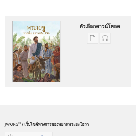
ตัวเลือกดาวน์โหลด
ตัว
ตัว
เลือก
เลือก
การ
การ
ดาวน์โหลด
ดาวน์โหลด
สิ่ง
ไฟล์
พิมพ์
เสียง
พระ
พระ
เยซู
เยซู
—
—
ทาง
ทาง
นั้น
นั้น
®
JW.ORG
/ เว็บไซต์ทางการของพยานพระยะโฮวา
ความ
ความ
จริง
จริง