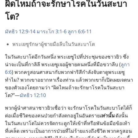
ผิดไหมถ้าจะรักษาโรคในวันสะบา
โต?
มัทธิว 12:9-14
มาระโก 3:1-6
ลูกา 6:6-11
พระ​เยซู​รักษา​ผู้​ชาย​มือ​ลีบ​ใน​วัน​สะบาโต
ใน​วัน​สะบาโต​อีก​วัน​หนึ่ง พระ​เยซู​ไป​ที่​ประชุม​ของ​ชาว​ยิว ซึ่ง​
น่า​จะ​เป็น​ที่​กาลิลี พระ​เยซู​เจอ​ผู้​ชาย​คน​หนึ่ง​ที่​มือ​ขวา​ลีบ (
ลูกา
6:6
) พวก​ครู​สอน​ศาสนา​กับ​พวก​ฟาริสี​กำลัง​จับตา​ดู​พระ​เยซู
ทำไม? พวก​เขา​อยาก​หา​เรื่อง​ท่าน แล้ว​พวก​เขา​ก็​เปิด​เผย​เจตนา​
ของ​ตัว​เอง​โดย​ถาม​ว่า “ผิด​ไหม​ถ้า​จะ​รักษา​โรค​ใน​วัน​สะบา
โต?”—
มัทธิว 12:10
พวก​ผู้​นำ​ศาสนา​ชาว​ยิว​เชื่อ​ว่า จะ​รักษา​โรค​ใน​วัน​สะบาโต​ได้​ก็​
ต่อ​เมื่อ​ชีวิต​ของ​คน​ป่วย​กำลัง​ตก​อยู่​ใน​อันตราย​
เท่า​นั้น
ดัง​นั้น
ใน​วัน​สะบาโต​ไม่​ควร​จัด​กระดูก​ให้​เข้า​ที่​หรือ​พัน​ข้อ​มือ​ข้อ​เท้า​
ที่​เคล็ด เพราะ​เป็น​อาการ​ป่วย​ที่​ไม่​ร้ายแรง​ถึง​ชีวิต พวก​ครู​สอน​