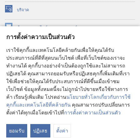
บริจาค
(เปิด
หน้าต่าง
ใหม่)
ห้องสมุด
ออนไลน์
ของ
วอชเทาเวอร์
(เปิด
การตั้งค่าความเป็นส่วนตัว
หน้าต่าง
®
JW Hub
ใหม่)
(เปิด
เราใช้คุกกี้และเทคโนโลยีคล้ายกันเพื่อให้คุณได้รับ
หน้าต่าง
JW Library®
ประสบการณ์ที่ดีที่สุดบนเว็บไซต์ เพื่อที่เว็บไซต์ของเราจะ
ใหม่)
ทำงานได้ คุกกี้บางอย่างจำเป็นต้องถูกใช้และไม่สามารถ
®
ห้องสมุดว็อชเทาเวอร์
ปฏิเสธได้ คุณสามารถยอมรับหรือปฏิเสธคุกกี้เพิ่มเติมที่เรา
ใช้เพื่อช่วยให้คุณได้รับประสบการณ์ที่ดีขึ้นเมื่อเข้าชม
เว็บไซต์ ข้อมูลทั้งหมดนี้จะไม่ถูกนำไปขายหรือใช้ทางการ
ค้า เรียนรู้เพิ่มเติม โปรดอ่าน
นโยบายทั่วโลกเกี่ยวกับการใช้
Copyright
© 2026 Watch Tower Bible and Tract Society of Pennsylvania.
คุกกี้และเทคโนโลยีที่คล้ายกัน
คุณสามารถปรับเปลี่ยนการ
เงื่อนไขการใช้งาน
|
นโยบายการคุ้มครองข้อมูลส่วนบุคคล
|
การตั้งค่า
ตั้งค่าได้ทุกเมื่อโดยเข้าไปที่
การตั้งค่าความเป็นส่วนตัว
แ
ความเป็นส่วนตัว
สา
ยอมรับ
ปฏิเสธ
ตั้งค่า