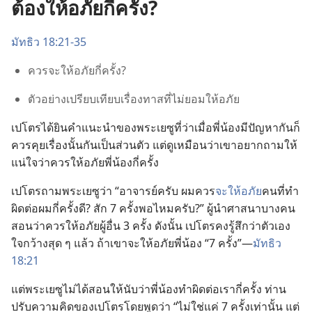
ต้องให้อภัยกี่ครั้ง?
มัทธิว 18:21-35
ควร​จะ​ให้​อภัย​กี่​ครั้ง?
ตัว​อย่าง​เปรียบ​เทียบ​เรื่อง​ทาส​ที่​ไม่​ยอม​ให้​อภัย
เปโตร​ได้​ยิน​คำ​แนะ​นำ​ของ​พระ​เยซู​ที่​ว่า​เมื่อ​พี่​น้อง​มี​ปัญหา​กัน​ก็​
ควร​คุย​เรื่อง​นั้น​กัน​เป็น​ส่วน​ตัว แต่​ดู​เหมือน​ว่า​เขา​อยาก​ถาม​ให้​
แน่​ใจ​ว่า​ควร​ให้​อภัย​พี่​น้อง​กี่​ครั้ง
เปโตร​ถาม​พระ​เยซู​ว่า “อาจารย์​ครับ ผม​ควร​
จะ​ให้​อภัย
​คน​ที่​ทำ​
ผิด​ต่อ​ผม​กี่​ครั้ง​ดี? สัก 7 ครั้ง​พอ​ไหม​ครับ?” ผู้​นำ​ศาสนา​บาง​คน​
สอน​ว่า​ควร​ให้​อภัย​ผู้​อื่น 3 ครั้ง ดัง​นั้น เปโตร​คง​รู้สึก​ว่า​ตัว​เอง​
ใจ​กว้าง​สุด ๆ แล้ว ถ้า​เขา​จะ​ให้​อภัย​พี่​น้อง “7 ครั้ง”—
มัทธิว
18:21
แต่​พระ​เยซู​ไม่​ได้​สอน​ให้​นับ​ว่า​พี่​น้อง​ทำ​ผิด​ต่อ​เรา​กี่​ครั้ง ท่าน​
ปรับ​ความ​คิด​ของ​เปโตร​โดย​พูด​ว่า “ไม่​ใช่​แค่ 7 ครั้ง​เท่า​นั้น แต่​