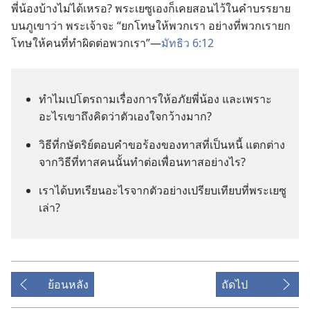
พี่​น้อง​บ้าง​ไม่​ได้​เหรอ? พระ​เยซู​เอง​ก็​เคย​สอน​ไว้​ใน​คำ​บรรยาย​
บน​ภูเขา​ว่า พระเจ้า​จะ “ยก​โทษ​ให้​พวก​เรา อย่าง​ที่​พวก​เรา​ยก​
โทษ​ให้​คน​ที่​ทำ​ผิด​ต่อ​พวก​เรา”—
มัทธิว 6:12
ทำไม​เปโตร​ถาม​เรื่อง​การ​ให้​อภัย​พี่​น้อง และ​เพราะ​
อะไร​เขา​ถึง​คิด​ว่า​ตัว​เอง​ใจ​กว้าง​มาก?
วิธี​ที่​กษัตริย์​ตอบ​คำ​ขอร้อง​ของ​ทาส​ที่​เป็น​หนี้ แตกต่าง​
จาก​วิธี​ที่​ทาส​คน​นั้น​ทำ​ต่อ​เพื่อน​ทาส​อย่าง​ไร?
เรา​ได้​บทเรียน​อะไร​จาก​ตัว​อย่าง​เปรียบ​เทียบ​ที่​พระ​เยซู​
เล่า?
ย้อนหลัง
ถัดไป