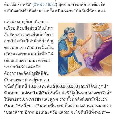
ต้อง​ถึง 77 ครั้ง” (
มัทธิว 18:22
) พูด​อีก​อย่าง​ก็​คือ เรา​ต้อง​ให้​
อภัย​โดย​ไม่​จำกัด​จำนวน​ครั้ง เปโตร​ควร​ให้​อภัย​พี่​น้อง​เสมอ
แล้ว​พระ​เยซู​ก็​เล่า​ตัว​อย่าง​
เปรียบ​เทียบ​ซึ่ง​ช่วย​ให้​เปโตร​
กับ​อัครสาวก​คน​อื่น​เข้าใจ​ว่า​
การ​ให้​อภัย​เป็น​หน้า​ที่​สำคัญ​
ของ​พวก​เขา ตัว​อย่าง​นั้น​เป็น​
เรื่อง​ของ​ทาส​คน​หนึ่ง​ที่​ไม่​ได้​
เลียน​แบบ​ความ​เมตตา​ของ​
นาย กษัตริย์​องค์​หนึ่ง​
ต้องการ​จะ​คิด​บัญชี​หนี้สิน​
กับ​ทาส​ของ​ท่าน ผู้​ชาย​คน​
หนึ่ง​ที่​เป็น​หนี้ 10,000 ตะลันต์ [60,000,000 เดนาริอัน] ถูก​นำ​
ตัว​เข้า​มา แต่​เขา​ไม่​มี​เงิน​ใช้​หนี้ กษัตริย์​ผู้​เป็น​นาย​ของ​เขา​จึง​สั่ง​
ให้​ขาย​ตัว​เขา ภรรยา และ​ลูก ๆ รวม​ทั้ง​ทุก​สิ่ง​ที่​เขา​มี​เพื่อ​เอา​
เงิน​มา​ใช้​หนี้ พอ​ได้​ยิน​แบบ​นั้น ทาส​ก็​หมอบ​ลง​อ้อน​วอน​นาย​ว่า
“ขอ​เวลา​ผม​อีก​หน่อย​เถอะ​ครับ แล้ว​ผม​จะ​ใช้​คืน​ให้​ทั้ง​หมด”—