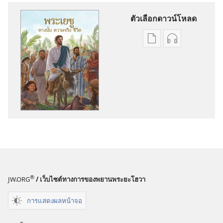
ตัวเลือกดาวน์โหลด
ตัว
ตัว
เลือก
เลือก
การ
การ
ดาวน์โหลด
ดาวน์โหลด
สิ่ง
ไฟล์
พิมพ์
เสียง
พระ
พระ
เยซู
เยซู
—
—
ทาง
ทาง
นั้น
นั้น
®
JW.ORG
/ เว็บไซต์ทางการของพยานพระยะโฮวา
ความ
ความ
จริง
จริง
การแสดงผลหน้าจอ
ชีวิต
ชีวิต