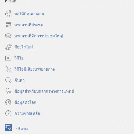
ทางลัด
ขอ​ให้​มี​คน​มา​สอน
หาสถานที่ประชุม
(เปิด
หน้าต่าง
หาสถานที่จัดการประชุมใหญ่
(เปิด
ใหม่)
หน้าต่าง
มีอะไรใหม่
ใหม่)
วีดีโอ
วีดีโอมีเสียงบรรยายภาพ
ค้นหา
ข้อมูล​สำหรับ​บุคลากร​ทาง​การ​แพทย์
ข้อมูล​ทั่ว​โลก
ความช่วยเหลือ
บริจาค
(เปิด