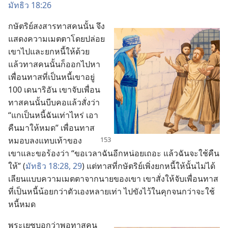
มัทธิว 18:26
กษัตริย์​สงสาร​ทาส​คน​นั้น จึง​
แสดง​ความ​เมตตา​โดย​ปล่อย​
เขา​ไป​และ​ยก​หนี้​ให้​ด้วย
แล้ว​ทาส​คน​นั้น​ก็​ออก​ไป​หา​
เพื่อน​ทาส​ที่​เป็น​หนี้​เขา​อยู่
100 เดนาริอัน เขา​จับ​เพื่อน​
ทาส​คน​นั้น​บีบ​คอ​แล้ว​สั่ง​ว่า
“แก​เป็น​หนี้​ฉัน​เท่าไหร่ เอา​
คืน​มา​ให้​หมด” เพื่อน​ทาส​
หมอบ​ลง​แทบ​เท้า​ของ​
เขา​และ​ขอร้อง​ว่า “ขอ​เวลา​ฉัน​อีก​หน่อย​เถอะ แล้ว​ฉัน​จะ​ใช้​คืน​
ให้” (
มัทธิว 18:28, 29
) แต่​ทาส​ที่​กษัตริย์​เพิ่ง​ยก​หนี้​ให้​นั้น​ไม่​ได้​
เลียน​แบบ​ความ​เมตตา​จาก​นาย​ของ​เขา เขา​สั่ง​ให้​จับ​เพื่อน​ทาส​
ที่​เป็น​หนี้​น้อย​กว่า​ตัว​เอง​หลาย​เท่า ไป​ขัง​ไว้​ใน​คุก​จน​กว่า​จะ​ใช้​
หนี้​หมด
พระ​เยซู​บอก​ว่า​พอ​ทาส​คน​