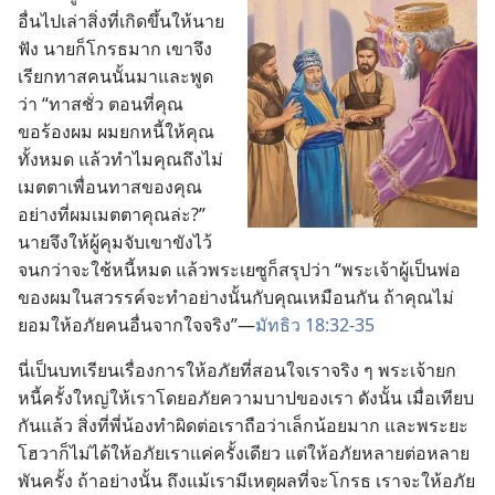
อื่น​ไป​เล่า​สิ่ง​ที่​เกิด​ขึ้น​ให้​นาย​
ฟัง นาย​ก็​โกรธ​มาก เขา​จึง​
เรียก​ทาส​คน​นั้น​มา​และ​พูด​
ว่า “ทาส​ชั่ว ตอน​ที่​คุณ​
ขอร้อง​ผม ผม​ยก​หนี้​ให้​คุณ​
ทั้ง​หมด แล้ว​ทำไม​คุณ​ถึง​ไม่​
เมตตา​เพื่อน​ทาส​ของ​คุณ​
อย่าง​ที่​ผม​เมตตา​คุณ​ล่ะ?”
นาย​จึง​ให้​ผู้​คุม​จับ​เขา​ขัง​ไว้​
จน​กว่า​จะ​ใช้​หนี้​หมด แล้ว​พระ​เยซู​ก็​สรุป​ว่า “พระเจ้า​ผู้​เป็น​พ่อ​
ของ​ผม​ใน​สวรรค์​จะ​ทำ​อย่าง​นั้น​กับ​คุณ​เหมือน​กัน ถ้า​คุณ​ไม่​
ยอม​ให้​อภัย​คน​อื่น​จาก​ใจ​จริง”—
มัทธิว 18:32-35
นี่​เป็น​บทเรียน​เรื่อง​การ​ให้​อภัย​ที่​สอน​ใจ​เรา​จริง ๆ พระเจ้า​ยก​
หนี้​ครั้ง​ใหญ่​ให้​เรา​โดย​อภัย​ความ​บาป​ของ​เรา ดัง​นั้น เมื่อ​เทียบ​
กัน​แล้ว สิ่ง​ที่​พี่​น้อง​ทำ​ผิด​ต่อ​เรา​ถือ​ว่า​เล็ก​น้อย​มาก และ​พระ​ยะ
โฮวา​ก็​ไม่​ได้​ให้​อภัย​เรา​แค่​ครั้ง​เดียว แต่​ให้​อภัย​หลาย​ต่อ​หลาย​
พัน​ครั้ง ถ้า​อย่าง​นั้น ถึง​แม้​เรา​มี​เหตุ​ผล​ที่​จะ​โกรธ เรา​จะ​ให้​อภัย​