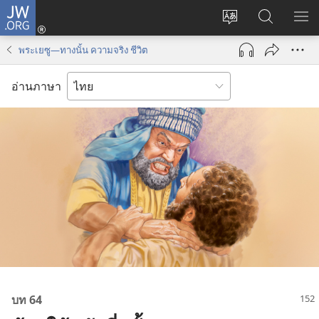
JW.ORG
เข้า
เปลี่ยน
ค้นหา
แส
สู่
ภาษา
ใน
เมน
ระบบ
พระเยซู—ทางนั้น ความจริง ชีวิต
JW.ORG
(เปิด
หน้าต่าง
อ่านภาษา
ใหม่)
บท 64