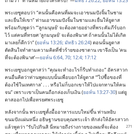
ถาม​ว่า “ท่าน​หมาย​ถึง​ใคร​ครับ?”—
มัทธิว 26:22;
ยอห์น 13:25
พระ​เยซู​ตอบ​ว่า “คน​นั้น​คือ​คน​ที่​ผม​จะ​เอา​ขนมปัง​จิ้ม​ใน​ชาม​
และ​ยื่น​ให้​เขา” ท่าน​เอา​ขนมปัง​จิ้ม​ใน​ชาม​และ​ยื่น​ให้​ยูดาส​
พร้อม​กับ​พูด​ว่า “‘ลูก​มนุษย์’ จะ​ต้อง​ตาย​อย่าง​ที่​พระ​คัมภีร์​บอก​
ไว้ แต่​คน​ที่​ทรยศ ‘ลูก​มนุษย์’ จะ​ต้อง​พินาศ ถ้า​คน​นั้น​ไม่​ได้​เกิด​
มา​เลย​ก็​ดี​กว่า” (
ยอห์น 13:26;
มัทธิว 26:24
) ตอน​นั้น​ยูดาส​
ตัดสิน​ใจ​ทำ​ตาม​ความ​คิด​ที่​ชั่ว​ร้าย​ของ​ซาตาน เขา​จึง​เป็น ‘คน​
ที่​จะ​ต้อง​พินาศ’—
ยอห์น 6:64,
70;
12:4;
17:12
พระ​เยซู​บอก​ยูดาส​ว่า “คุณ​จะ​ทำ​อะไร​ก็​รีบ​ทำ​เถอะ” อัครสาวก​
คน​อื่น​คิด​ว่า​ท่าน​พูด​แบบ​นั้น​เพื่อ​บอก​ให้​ยูดาส “‘ไป​ซื้อ​ของ​ที่​
ต้อง​ใช้​ใน​เทศกาล’ . . . หรือ​ไม่​ก็​บอก​เขา​ให้​ไป​แจก​ทาน​ให้​คน​
จน” เพราะ​เขา​เป็น​คน​ถือ​กล่อง​เก็บ​เงิน (
ยอห์น 13:27-30
) แต่​ยู
ดาส​ออก​ไป​เพื่อ​ทรยศ​พระ​เยซู
หลัง​จาก​นั้น พระ​เยซู​ตั้ง​มื้อ​อาหาร​แบบ​ใหม่​ขึ้น ท่าน​หยิบ​
ขนมปัง​แผ่น​หนึ่ง อธิษฐาน​ขอบคุณ​พระเจ้า หัก​ส่ง​ให้​อัครสาวก​
แล้ว​พูด​ว่า “รับ​ไป​กิน​สิ นี่​หมาย​ถึง​ร่าง​กาย​
ของ​ผม​ที่​จะ​ต้อง​