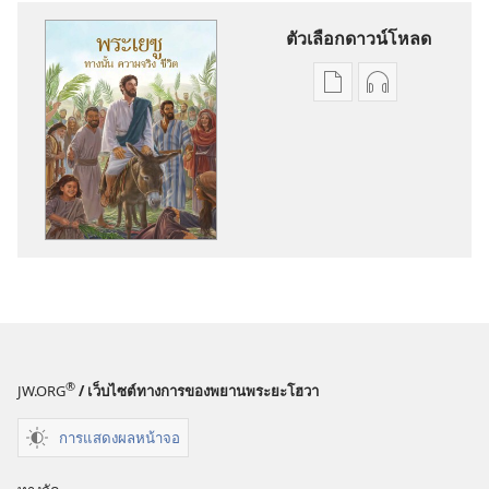
ตัวเลือกดาวน์โหลด
ตัว
ตัว
เลือก
เลือก
การ
การ
ดาวน์โหลด
ดาวน์โหลด
สิ่ง
ไฟล์
พิมพ์
เสียง
พระ
พระ
เยซู
เยซู
—
—
ทาง
ทาง
นั้น
นั้น
®
JW.ORG
/ เว็บไซต์ทางการของพยานพระยะโฮวา
ความ
ความ
จริง
จริง
การแสดงผลหน้าจอ
ชีวิต
ชีวิต