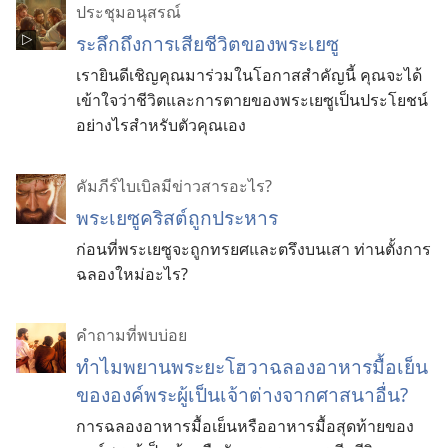
ประชุมอนุสรณ์
ระลึกถึงการเสียชีวิตของพระเยซู
เรายินดีเชิญคุณมาร่วมในโอกาสสำคัญนี้ คุณจะได้
เข้าใจว่าชีวิตและการตายของพระเยซูเป็นประโยชน์
อย่างไรสำหรับตัวคุณเอง
คัมภีร์​ไบเบิล​มี​ข่าวสาร​อะไร?
พระ​เยซู​คริสต์​ถูก​ประหาร
ก่อน​ที่​พระ​เยซู​จะ​ถูก​ทรยศ​และ​ตรึง​บน​เสา ท่าน​ตั้ง​การ​
ฉลอง​ใหม่​อะไร?
คำถามที่พบบ่อย
ทำไมพยานพระยะโฮวาฉลองอาหารมื้อเย็น
ขององค์พระผู้เป็นเจ้าต่างจากศาสนาอื่น?
การฉลองอาหารมื้อเย็นหรืออาหารมื้อสุดท้ายของ