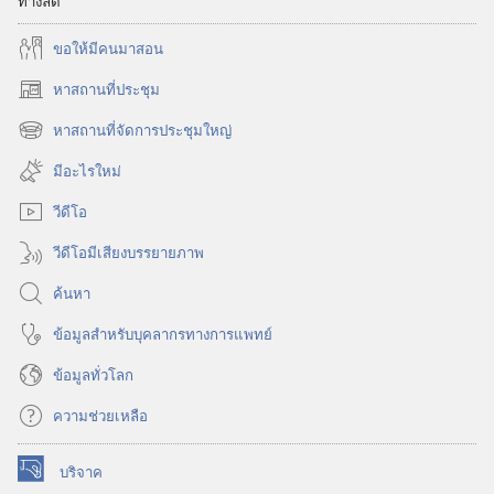
ทางลัด
ขอ​ให้​มี​คน​มา​สอน
หาสถานที่ประชุม
(เปิด
หน้าต่าง
หาสถานที่จัดการประชุมใหญ่
(เปิด
ใหม่)
หน้าต่าง
มีอะไรใหม่
ใหม่)
วีดีโอ
วีดีโอมีเสียงบรรยายภาพ
ค้นหา
ข้อมูล​สำหรับ​บุคลากร​ทาง​การ​แพทย์
ข้อมูล​ทั่ว​โลก
ความช่วยเหลือ
บริจาค
(เปิด