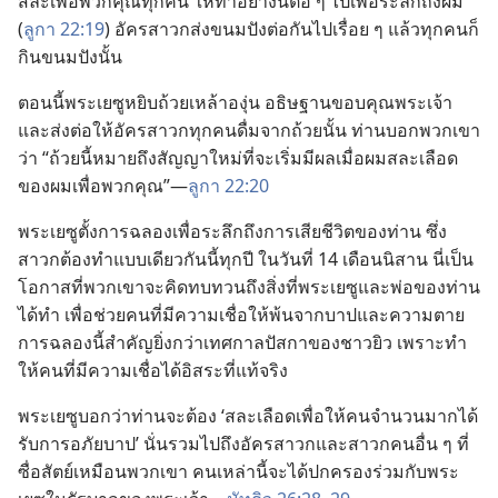
สละ​เพื่อ​พวก​คุณ​ทุก​คน ให้​ทำ​อย่าง​นี้​ต่อ ๆ ไป​เพื่อ​ระลึก​ถึง​ผม”
(
ลูกา 22:19
) อัครสาวก​ส่ง​ขนมปัง​ต่อ​กัน​ไป​เรื่อย ๆ แล้ว​ทุก​คน​ก็​
กิน​ขนมปัง​นั้น
ตอน​นี้​พระ​เยซู​หยิบ​ถ้วย​เหล้า​องุ่น อธิษฐาน​ขอบคุณ​พระเจ้า
และ​ส่ง​ต่อ​ให้​อัครสาวก​ทุก​คน​ดื่ม​จาก​ถ้วย​นั้น ท่าน​บอก​พวก​เขา​
ว่า “ถ้วย​นี้​หมาย​ถึง​สัญญา​ใหม่​ที่​จะ​เริ่ม​มี​ผล​เมื่อ​ผม​สละ​เลือด​
ของ​ผม​เพื่อ​พวก​คุณ”—
ลูกา 22:20
พระ​เยซู​ตั้ง​การ​ฉลอง​เพื่อ​ระลึก​ถึง​การ​เสีย​ชีวิต​ของ​ท่าน ซึ่ง​
สาวก​ต้อง​ทำ​แบบ​เดียว​กัน​นี้​ทุก​ปี ใน​วัน​ที่ 14 เดือน​นิสาน นี่​เป็น​
โอกาส​ที่​พวก​เขา​จะ​คิด​ทบทวน​ถึง​สิ่ง​ที่​พระ​เยซู​และ​พ่อ​ของ​ท่าน​
ได้​ทำ เพื่อ​ช่วย​คน​ที่​มี​ความ​เชื่อ​ให้​พ้น​จาก​บาป​และ​ความ​ตาย
การ​ฉลอง​นี้​สำคัญ​ยิ่ง​กว่า​เทศกาล​ปัสกา​ของ​ชาว​ยิว เพราะ​ทำ​
ให้​คน​ที่​มี​ความ​เชื่อ​ได้​อิสระ​ที่​แท้​จริง
พระ​เยซู​บอก​ว่า​ท่าน​จะ​ต้อง ‘สละ​เลือด​เพื่อ​ให้​คน​จำนวน​มาก​ได้​
รับ​การ​อภัย​บาป’ นั่น​รวม​ไป​ถึง​อัครสาวก​และ​สาวก​คน​อื่น ๆ ที่​
ซื่อ​สัตย์​เหมือน​พวก​เขา คน​เหล่า​นี้​จะ​ได้​ปกครอง​ร่วม​กับ​พระ​