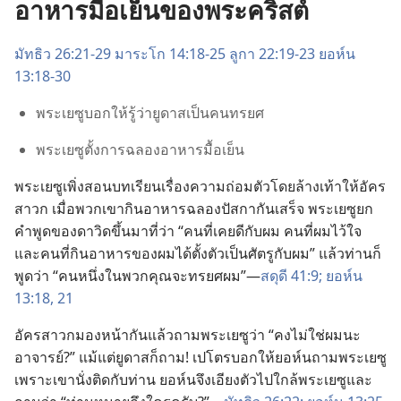
อาหารมื้อเย็นของพระคริสต์
มัทธิว 26:21-29
มาระโก 14:18-25
ลูกา 22:19-23
ยอห์น
13:18-30
พระ​เยซู​บอก​ให้​รู้​ว่า​ยูดาส​เป็น​คน​ทรยศ
พระ​เยซู​ตั้ง​การ​ฉลอง​อาหาร​มื้อ​เย็น
พระ​เยซู​เพิ่ง​สอน​บทเรียน​เรื่อง​ความ​ถ่อม​ตัว​โดย​ล้าง​เท้า​ให้​อัคร
สาวก เมื่อ​พวก​เขา​กิน​อาหาร​ฉลอง​ปัสกา​กัน​เสร็จ พระ​เยซู​ยก​
คำ​พูด​ของ​ดาวิด​ขึ้น​มา​ที่​ว่า “คน​ที่​เคย​ดี​กับ​ผม คน​ที่​ผม​ไว้​ใจ
และ​คน​ที่​กิน​อาหาร​ของ​ผม​ได้​ตั้ง​ตัว​เป็น​ศัตรู​กับ​ผม” แล้ว​ท่าน​ก็​
พูด​ว่า “คน​หนึ่ง​ใน​พวก​คุณ​จะ​ทรยศ​ผม”—
สดุดี 41:9;
ยอห์น
13:18,
21
อัครสาวก​มอง​หน้า​กัน​แล้ว​ถาม​พระ​เยซู​ว่า “คง​ไม่​ใช่​ผม​นะ
อาจารย์?” แม้​แต่​ยูดาส​ก็​ถาม! เปโตร​บอก​ให้​ยอห์น​ถาม​พระ​เยซู
เพราะ​เขา​นั่ง​ติด​กับ​ท่าน ยอห์น​จึง​เอียง​ตัว​ไป​ใกล้​พระ​เยซู​และ​