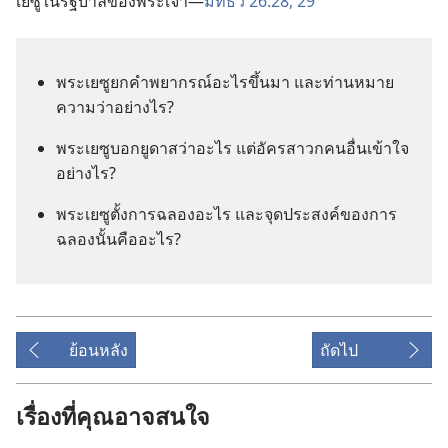
เยซู​ใน​รัฐบาล​ของ​พระเจ้า—
มัทธิว 26:28, 29
พระ​เยซู​ยก​คำ​พยากรณ์​อะไร​ขึ้น​มา และ​ท่าน​หมาย​
ความ​ว่า​อย่าง​ไร?
พระ​เยซู​บอก​ยูดาส​ว่า​อะไร แต่​อัครสาวก​คน​อื่น​เข้าใจ​
อย่าง​ไร?
พระ​เยซู​ตั้ง​การ​ฉลอง​อะไร และ​จุด​ประสงค์​ของ​การ​
ฉลอง​นั้น​คือ​อะไร?
ย้อนหลัง
ถัดไป
เรื่องที่คุณอาจสนใจ