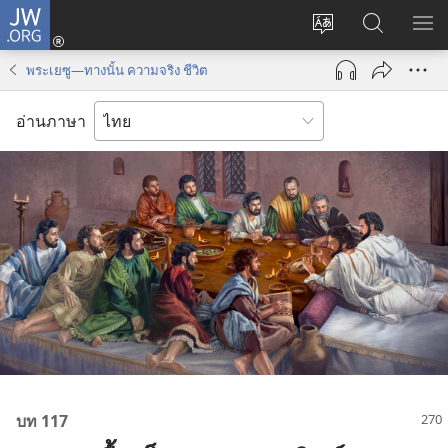
JW.ORG
เข้า
เปลี่ยน
ค้นหา
แส
สู่
ภาษา
ใน
เมน
ระบบ
พระเยซู—ทางนั้น ความจริง ชีวิต
JW.ORG
(เปิด
หน้าต่าง
อ่านภาษา
ใหม่)
บท 117