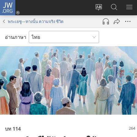
JW.ORG
เข้า
เปลี่ยน
ค้นหา
แส
สู่
ภาษา
ใน
เมน
ระบบ
พระเยซู—ทางนั้น ความจริง ชีวิต
JW.ORG
(เปิด
หน้าต่าง
อ่านภาษา
ใหม่)
บท 114