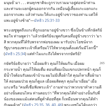
มนุษย์’ มา . . . คน​ทุก​ชาติ​จะ​ถูก​รวบ​รวม​มา​อยู่​ต่อ​หน้า​ท่าน
และ​ท่าน​จะ​แยก​ผู้​คน​ออก​จาก​กัน เหมือน​ผู้​เลี้ยง​แกะ​แยก​แกะ​
ออก​จาก​แพะ แล้ว​ท่าน​จะ​ให้​แกะ​อยู่​ข้าง​ขวา​ของ​ท่าน แต่​ให้​
แพะ​อยู่​ข้าง​ซ้าย”—
มัทธิว 25:31-33
พระ​เยซู​พูด​ถึง​แกะ​ที่​ถูก​แยก​มา​อยู่​ข้าง​ขวา ซึ่ง​เป็น​ข้าง​ที่​กษัตริย์​
พอ​ใจ ท่าน​พูด​ว่า “แล้ว​กษัตริย์​จะ​พูด​กับ​คน​ที่​อยู่​ข้าง​ขวา​ว่า ‘มา​
สิ พวก​คุณ​ที่​ได้​รับ​พร​จาก​พ่อ​ของ​ผม มา​รับ​ประโยชน์​จาก​
รัฐบาล​ของ​พระเจ้า​ที่​เตรียม​ไว้​ให้​พวก​คุณ​ตั้ง​แต่​เริ่ม​มี​โลก​นี้’”
(
มัทธิว 25:34
) แต่​ทำไม​แกะ​ถึง​ได้​พร​จาก​กษัตริย์?
กษัตริย์​อธิบาย​ว่า “เมื่อ​ผม​หิว คุณ​ก็​ให้​ผม​กิน เมื่อ​ผม​
กระหาย​น้ำ คุณ​ก็​ให้​ผม​ดื่ม ตอน​ที่​ผม​เป็น​แขก​แปลก​หน้า คุณ​ก็​
มี​น้ำใจ​ต้อนรับ​ผม​เข้า​บ้าน ผม​ไม่​มี​เสื้อ​ผ้า​ใส่ คุณ​ก็​หา​เสื้อ​ผ้า​มา​
ให้ ตอน​ผม​ป่วย คุณ​ก็​ดู​แล เมื่อ​ผม​ติด​คุก คุณ​ก็​มา​เยี่ยม” เมื่อ​
แกะ​หรือ “คน​ที่​เชื่อ​ฟัง​พระเจ้า” ถาม​ท่าน​ว่า​พวก​เขา​ทำ​ความ​ดี​
อย่าง​นั้น​ตอน​ไหน ท่าน​ตอบ​ว่า “ที่​พวก​คุณ​ได้​ทำ​อย่าง​นั้น​กับ​พี่​
น้อง​ของ​ผม​แม้​แต่​คน​ที่​ดู​ต่ำต้อย​ที่​สุด ก็​เหมือน​พวก​คุณ​ได้​ทำ​
กับ​ผม​ด้วย” (
มัทธิว 25:35, 36,
40,
46
) พระ​เยซู​ไม่​ได้​บอก​ว่า​