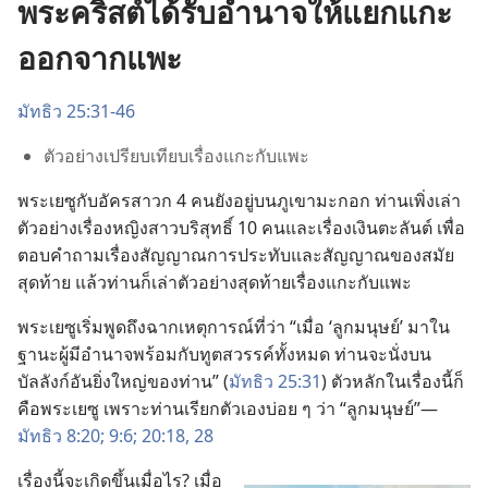
พระคริสต์ได้รับอำนาจให้แยกแกะ
ออกจากแพะ
มัทธิว 25:31-46
ตัว​อย่าง​เปรียบ​เทียบ​เรื่อง​แกะ​กับ​แพะ
พระ​เยซู​กับ​อัครสาวก 4 คน​ยัง​อยู่​บน​ภูเขา​มะกอก ท่าน​เพิ่ง​เล่า​
ตัว​อย่าง​เรื่อง​หญิง​สาว​บริสุทธิ์ 10 คน​และ​เรื่อง​เงิน​ตะลันต์ เพื่อ​
ตอบ​คำ​ถาม​เรื่อง​สัญญาณ​การ​ประทับ​และ​สัญญาณ​ของ​สมัย​
สุด​ท้าย แล้ว​ท่าน​ก็​เล่า​ตัว​อย่าง​สุด​ท้าย​เรื่อง​แกะ​กับ​แพะ
พระ​เยซู​เริ่ม​พูด​ถึง​ฉาก​เหตุ​การณ์​ที่​ว่า “เมื่อ ‘ลูก​มนุษย์’ มา​ใน​
ฐานะ​ผู้​มี​อำนาจ​พร้อม​กับ​ทูตสวรรค์​ทั้ง​หมด ท่าน​จะ​นั่ง​บน​
บัลลังก์​อัน​ยิ่ง​ใหญ่​ของ​ท่าน” (
มัทธิว 25:31
) ตัว​หลัก​ใน​เรื่อง​นี้​ก็​
คือ​พระ​เยซู เพราะ​ท่าน​เรียก​ตัว​เอง​บ่อย ๆ ว่า “ลูก​มนุษย์”—
มัทธิว 8:20;
9:6;
20:18,
28
เรื่อง​นี้​จะ​เกิด​ขึ้น​เมื่อ​ไร? เมื่อ​