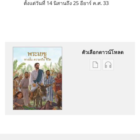
ตั้งแต่วันที่ 14 นิสานถึง 25 อียาร์ ค.ศ. 33
ตัวเลือกดาวน์โหลด
ตัว
ตัว
เลือก
เลือก
การ
การ
ดาวน์โหลด
ดาวน์โหลด
สิ่ง
ไฟล์
พิมพ์
เสียง
พระ
พระ
เยซู
เยซู
—
—
ทาง
ทาง