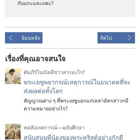
กับ​แกะ​และ​แพะ?
ย้อนหลัง
ถัดไป
เรื่องที่คุณอาจสนใจ
คัมภีร์​ไบเบิล​มี​ข่าวสาร​อะไร?
พระ​เยซู​พยากรณ์​เหตุ​การณ์​ใน​อนาคต​ที่​จะ​
ส่ง​ผล​ต่อ​ทั้ง​โลก
สัญญาณ​ต่าง ๆ ที่​พระ​เยซู​บอก​แก่​เหล่า​อัครสาวก​มี​
ความหมาย​อย่าง​ไร?
หอสังเกตการณ์—ฉบับศึกษา
สนับสนุน
พี่
น้อง
ของ
พระ
คริสต์
อย่าง
ภักดี