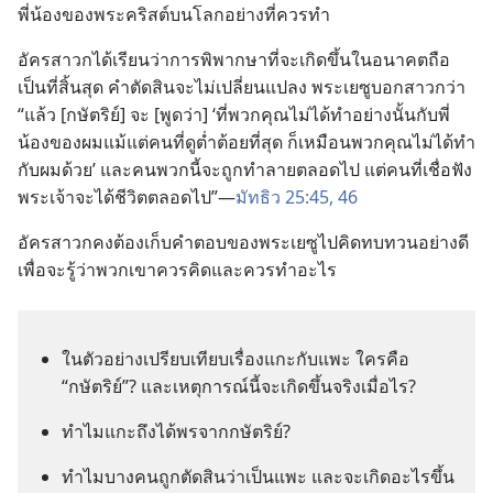
พี่​น้อง​ของ​พระ​คริสต์​บน​โลก​อย่าง​ที่​ควร​ทำ
อัครสาวก​ได้​เรียน​ว่า​การ​พิพากษา​ที่​จะ​เกิด​ขึ้น​ใน​อนาคต​ถือ​
เป็น​ที่​สิ้น​สุด คำ​ตัดสิน​จะ​ไม่​เปลี่ยน​แปลง พระ​เยซู​บอก​สาวก​ว่า
“แล้ว [กษัตริย์] จะ [พูด​ว่า] ‘ที่​พวก​คุณ​ไม่​ได้​ทำ​อย่าง​นั้น​กับ​พี่​
น้อง​ของ​ผม​แม้​แต่​คน​ที่​ดู​ต่ำต้อย​ที่​สุด ก็​เหมือน​พวก​คุณ​ไม่​ได้​ทำ​
กับ​ผม​ด้วย’ และ​คน​พวก​นี้​จะ​ถูก​ทำลาย​ตลอด​ไป แต่​คน​ที่​เชื่อ​ฟัง​
พระเจ้า​จะ​ได้​ชีวิต​ตลอด​ไป”—
มัทธิว 25:45, 46
อัครสาวก​คง​ต้อง​เก็บ​คำ​ตอบ​ของ​พระ​เยซู​ไป​คิด​ทบทวน​อย่าง​ดี
เพื่อ​จะ​รู้​ว่า​พวก​เขา​ควร​คิด​และ​ควร​ทำ​อะไร
ใน​ตัว​อย่าง​เปรียบ​เทียบ​เรื่อง​แกะ​กับ​แพะ ใคร​คือ
“กษัตริย์”? และ​เหตุ​การณ์​นี้​จะ​เกิด​ขึ้น​จริง​เมื่อ​ไร?
ทำไม​แกะ​ถึง​ได้​พร​จาก​กษัตริย์?
ทำไม​บาง​คน​ถูก​ตัดสิน​ว่า​เป็น​แพะ และ​จะ​เกิด​อะไร​ขึ้น​