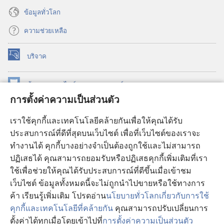
ข้อมูล​ทั่ว​โลก
ความช่วยเหลือ
บริจาค
(เปิด
หน้าต่าง
ใหม่)
ห้องสมุด
ออนไลน์
ของ
วอชเทาเวอร์
(เปิด
การตั้งค่าความเป็นส่วนตัว
หน้าต่าง
®
JW Hub
ใหม่)
(เปิด
เราใช้คุกกี้และเทคโนโลยีคล้ายกันเพื่อให้คุณได้รับ
หน้าต่าง
JW Library®
ประสบการณ์ที่ดีที่สุดบนเว็บไซต์ เพื่อที่เว็บไซต์ของเราจะ
ใหม่)
ทำงานได้ คุกกี้บางอย่างจำเป็นต้องถูกใช้และไม่สามารถ
®
ห้องสมุดว็อชเทาเวอร์
ปฏิเสธได้ คุณสามารถยอมรับหรือปฏิเสธคุกกี้เพิ่มเติมที่เรา
ใช้เพื่อช่วยให้คุณได้รับประสบการณ์ที่ดีขึ้นเมื่อเข้าชม
เว็บไซต์ ข้อมูลทั้งหมดนี้จะไม่ถูกนำไปขายหรือใช้ทางการ
ค้า เรียนรู้เพิ่มเติม โปรดอ่าน
นโยบายทั่วโลกเกี่ยวกับการใช้
Copyright
© 2026 Watch Tower Bible and Tract Society of Pennsylvania.
คุกกี้และเทคโนโลยีที่คล้ายกัน
คุณสามารถปรับเปลี่ยนการ
เงื่อนไขการใช้งาน
|
นโยบายการคุ้มครองข้อมูลส่วนบุคคล
|
การตั้งค่า
ตั้งค่าได้ทุกเมื่อโดยเข้าไปที่
การตั้งค่าความเป็นส่วนตัว