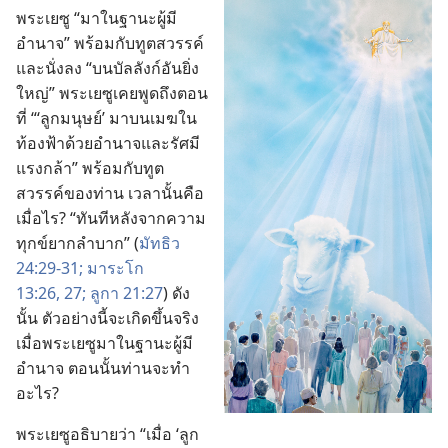
พระ​เยซู “มา​ใน​ฐานะ​ผู้​มี​
อำนาจ” พร้อม​กับ​ทูตสวรรค์​
และ​นั่ง​ลง “บน​บัลลังก์​อัน​ยิ่ง​
ใหญ่” พระ​เยซู​เคย​พูด​ถึง​ตอน​
ที่ “‘ลูก​มนุษย์’ มา​บน​เมฆ​ใน​
ท้องฟ้า​ด้วย​อำนาจ​และ​รัศมี​
แรง​กล้า” พร้อม​กับ​ทูต
สวรรค์​ของ​ท่าน เวลา​นั้น​คือ​
เมื่อ​ไร? “ทันที​หลัง​จาก​ความ​
ทุกข์​ยาก​ลำบาก” (
มัทธิว
24:29-31;
มาระโก
13:26, 27;
ลูกา 21:27
) ดัง​
นั้น ตัว​อย่าง​นี้​จะ​เกิด​ขึ้น​จริง​
เมื่อ​พระ​เยซู​มา​ใน​ฐานะ​ผู้​มี​
อำนาจ ตอน​นั้น​ท่าน​จะ​ทำ​
อะไร?
พระ​เยซู​อธิบาย​ว่า “เมื่อ ‘ลูก​