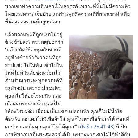
พวก​เขา​ทำ​ความ​ดี​เหล่า​นี้​ใน​สวรรค์ เพราะ​ที่​นั่น​ไม่​มี​ความ​หิว​
โหย​และ​ความ​เจ็บ​ป่วย แต่​ท่าน​พูด​ถึง​ความ​ดี​ที่​พวก​เขา​ทำ​เพื่อ​
พี่​น้อง​ของ​ท่าน​ที่​อยู่​บน​โลก
แล้ว​พวก​แพะ​ที่​ถูก​แยก​ไป​อยู่​
ข้าง​ซ้าย​ล่ะ? พระ​เยซู​บอก​ว่า
“แล้ว​กษัตริย์​จะ​พูด​กับ​พวก​ที่​
อยู่​ข้าง​ซ้าย​ว่า ‘พวก​คน​ที่​ถูก​
สาป​แช่ง ไป​ให้​พ้น เข้า​ไป​ใน​
ไฟ​ที่​ไม่​มี​วัน​ดับ​ซึ่ง​เตรียม​ไว้​
สำหรับ​มาร​และ​ทูตสวรรค์​ที่​
อยู่​ฝ่าย​มัน เพราะ​เมื่อ​ผม​หิว
คุณ​ก็​ไม่​ให้​อะไร​ผม​กิน และ​
เมื่อ​ผม​กระหาย​น้ำ คุณ​ก็​ไม่​
ให้​อะไร​ผม​ดื่ม เมื่อ​ผม​เป็น​แขก​แปลก​หน้า คุณ​ก็​ไม่​มี​น้ำใจ​
ต้อนรับ ตอน​ผม​ไม่​มี​เสื้อ​ผ้า​ใส่ คุณ​ก็​ไม่​หา​เสื้อ​ผ้า​มา​ให้ ตอน​ที่​
ผม​ป่วย​และ​ติด​คุก คุณ​ก็​ไม่​ได้​ดู​แล’” (
มัทธิว 25:41-43
) นี่​เป็น​
การ​พิพากษา​ที่​แพะ​สม​ควร​ได้​รับ เพราะ​พวก​เขา​ไม่​ได้​ทำ​ดี​กับ​