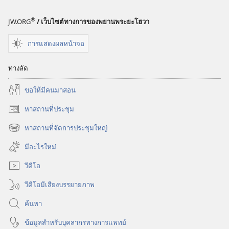
นั้น
นั้น
®
JW.ORG
/ เว็บไซต์ทางการของพยานพระยะโฮวา
ความ
ความ
จริง
จริง
การแสดงผลหน้าจอ
ชีวิต
ชีวิต
ทางลัด
ขอ​ให้​มี​คน​มา​สอน
หาสถานที่ประชุม
(เปิด
หน้าต่าง
หาสถานที่จัดการประชุมใหญ่
(เปิด
ใหม่)
หน้าต่าง
มีอะไรใหม่
ใหม่)
วีดีโอ
วีดีโอมีเสียงบรรยายภาพ
ค้นหา
ข้อมูล​สำหรับ​บุคลากร​ทาง​การ​แพทย์