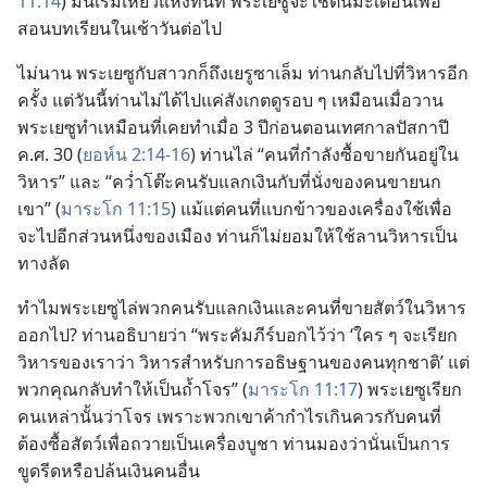
11:14
) มัน​เริ่ม​เหี่ยว​แห้ง​ทันที พระ​เยซู​จะ​ใช้​ต้น​มะเดื่อ​นี้​เพื่อ​
สอน​บทเรียน​ใน​เช้า​วัน​ต่อ​ไป
ไม่​นาน พระ​เยซู​กับ​สาวก​ก็​ถึง​เยรูซาเล็ม ท่าน​กลับ​ไป​ที่​วิหาร​อีก​
ครั้ง แต่​วัน​นี้​ท่าน​ไม่​ได้​ไป​แค่​สังเกต​ดู​รอบ ๆ เหมือน​เมื่อ​วาน
พระ​เยซู​ทำ​เหมือน​ที่​เคย​ทำ​เมื่อ 3 ปี​ก่อน​ตอน​เทศกาล​ปัสกา​ปี
ค.ศ. 30 (
ยอห์น 2:14-16
) ท่าน​ไล่ “คน​ที่​กำลัง​ซื้อ​ขาย​กัน​อยู่​ใน​
วิหาร” และ “คว่ำ​โต๊ะ​คน​รับ​แลก​เงิน​กับ​ที่​นั่ง​ของ​คน​ขาย​นก​
เขา” (
มาระโก 11:15
) แม้​แต่​คน​ที่​แบก​ข้าวของ​เครื่อง​ใช้​เพื่อ​
จะ​ไป​อีก​ส่วน​หนึ่ง​ของ​เมือง ท่าน​ก็​ไม่​ยอม​ให้​ใช้​ลาน​วิหาร​เป็น​
ทาง​ลัด
ทำไม​พระ​เยซู​ไล่​พวก​คน​รับ​แลก​เงิน​และ​คน​ที่​ขาย​สัตว์​ใน​วิหาร​
ออก​ไป? ท่าน​อธิบาย​ว่า “พระ​คัมภีร์​บอก​ไว้​ว่า ‘ใคร ๆ จะ​เรียก​
วิหาร​ของ​เรา​ว่า วิหาร​สำหรับ​การ​อธิษฐาน​ของ​คน​ทุก​ชาติ’ แต่​
พวก​คุณ​กลับ​ทำ​ให้​เป็น​ถ้ำ​โจร” (
มาระโก 11:17
) พระ​เยซู​เรียก​
คน​เหล่า​นั้น​ว่า​โจร เพราะ​พวก​เขา​ค้า​กำไร​เกิน​ควร​กับ​คน​ที่​
ต้อง​ซื้อ​สัตว์​เพื่อ​ถวาย​เป็น​เครื่อง​บูชา ท่าน​มอง​ว่า​นั่น​เป็น​การ​
ขูดรีด​หรือ​ปล้น​เงิน​คน​อื่น