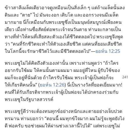
ข้าว​สาลี​เมล็ด​เดียว​อาจ​ดู​เหมือน​เป็น​สิ่ง​เล็ก ๆ แต่​ถ้า​เมล็ด​นั้น​ลง​
ดิน​และ “ตาย” ไป มัน​จะ​งอก เติบโต และ​ออก​รวง​จน​มี​เมล็ด​
มาก​มาย นี่​ก็​เหมือน​กับ​พระ​เยซู​ซึ่ง​เป็น​มนุษย์​สมบูรณ์​เพียง​คน​
เดียว เมื่อ​ท่าน​ซื่อ​สัตย์​ต่อ​พระเจ้า​จน​วัน​ตาย ท่าน​จะ​กลาย​เป็น​
ทาง​ที่​ทำ​ให้​คน​ที่​เสีย​สละ​ตัว​เอง​ได้​ชีวิต​ตลอด​ไป พระ​เยซู​จึง​พูด​
ว่า “คน​ที่​รัก​ชีวิต​จะ​ทำ​ให้​ตัว​เอง​เสีย​ชีวิต แต่​คน​ที่​ยอม​เสีย​ชีวิต​
ใน​โลก​นี้​จะ​รักษา​ชีวิต​ไว้​และ​มี​ชีวิต​ตลอด​ไป”—
ยอห์น 12:25
พระ​เยซู​ไม่​ได้​คิด​ถึง​ตัว​เอง​เท่า​นั้น เพราะ​ท่าน​พูด​ว่า “ถ้า​ใคร​
อยาก​รับใช้​ผม ให้​คน​นั้น​ตาม​ผม​มา ผม​อยู่​ที่​ไหน ผู้​รับใช้​ของ​
ผม​ก็​จะ​อยู่​ที่​นั่น​ด้วย ถ้า​ใคร​รับใช้​ผม พระเจ้า​
ผู้​เป็น​พ่อ​ก็​จะ​
ให้​เกียรติ​คน​นั้น” (
ยอห์น 12:26
) นี่​เป็น​รางวัล​ที่​ยอด​เยี่ยม​มาก!
คน​ที่​ได้​รับ​เกียรติ​จาก​พระเจ้า​ผู้​เป็น​พ่อ​จะ​ได้​ปกครอง​ร่วม​กับ​
พระ​เยซู​ใน​รัฐบาล​สวรรค์
พระ​เยซู​รู้​ดี​ว่า​จะ​ต้อง​ทน​ทุกข์​อย่าง​หนัก​และ​ตาย​อย่าง​เจ็บ​ปวด​
ทรมาน ท่าน​บอก​ว่า “ตอน​นี้ ผม​ทุกข์​ใจ​มาก ผม​ไม่​รู้​จะ​พูด​ยัง​ไง​
ดี พ่อ​ครับ ขอ​ช่วย​ผม​ให้​ผ่าน​ช่วง​เวลา​นี้​ไป​ได้” แต่​พระ​เยซู​ไม่​