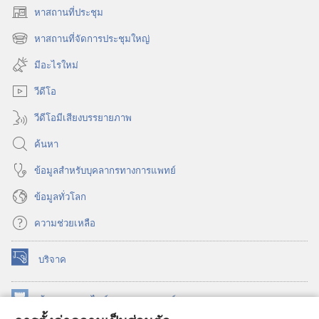
หาสถานที่ประชุม
(เปิด
หน้าต่าง
หาสถานที่จัดการประชุมใหญ่
(เปิด
ใหม่)
หน้าต่าง
มีอะไรใหม่
ใหม่)
วีดีโอ
วีดีโอมีเสียงบรรยายภาพ
ค้นหา
ข้อมูล​สำหรับ​บุคลากร​ทาง​การ​แพทย์
ข้อมูล​ทั่ว​โลก
ความช่วยเหลือ
บริจาค
(เปิด
หน้าต่าง
ใหม่)
ห้องสมุด
ออนไลน์
ของ
วอชเทาเวอร์
(เปิด