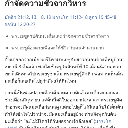
กำจัดความชั่วจากวิหาร
มัทธิว 21:12, 13,
18, 19
มาระโก 11:12-18
ลูกา 19:45-48
ยอห์น 12:20-27
พระ​เยซู​สาป​ต้น​มะเดื่อ​และ​กำจัด​ความ​ชั่ว​จาก​วิหาร
พระ​เยซู​ต้อง​ตาย​เพื่อ​จะ​ให้​ชีวิต​กับ​คน​จำนวน​มาก
ตั้ง​แต่​ออก​จาก​เมือง​เยรีโค พระ​เยซู​กับ​สาวก​นอน​ค้าง​ที่​หมู่​บ้าน​
เบธานี 3 คืน​แล้ว พอ​ถึง​เช้า​ตรู่​วัน​จันทร์​ที่ 10 เดือน​นิสาน พวก​
เขา​ก็​เดิน​ทาง​ไป​กรุง​เยรูซาเล็ม พระ​เยซู​รู้สึก​หิว พอ​ท่าน​เห็น​ต้น​
มะเดื่อ​ก็​เลย​เดิน​ไป​ดู​ว่า​มี​ผล​ให้​กิน​ไหม
ตอน​นี้​เป็น​ช่วง​ปลาย​เดือน​มีนาคม ปกติ​แล้ว​มะเดื่อ​จะ​ออก​ผล​
ช่วง​เดือน​มิถุนายน แต่​ต้น​นี้​ผลิ​ใบ​ออก​มา​ก่อน​เวลา พระ​เยซู​คิด​
ว่า​อาจ​จะ​มี​ผล​มะเดื่อ​ก่อน​ฤดู แต่​พอ​ไป​ดู​ก็​ไม่​มี​เลย ใบ​ไม้​เต็ม​ต้น​
ทำ​ให้​เข้าใจ​ไป​ว่า​น่า​จะ​มี​ผล​มะเดื่อ​อยู่​บ้าง ท่าน​จึง​พูด​กับ​ต้น​
มะเดื่อ​ว่า “จะ​ไม่​มี​ใคร​ได้​กิน​ผล​จาก​เจ้า​อีก​เลย” (
มาระโก