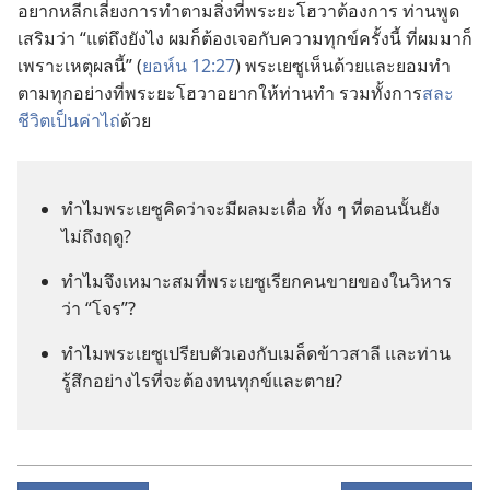
อยาก​หลีก​เลี่ยง​การ​ทำ​ตาม​สิ่ง​ที่​พระ​ยะโฮวา​ต้องการ ท่าน​พูด​
เสริม​ว่า “แต่​ถึง​ยัง​ไง ผม​ก็​ต้อง​เจอ​กับ​ความ​ทุกข์​ครั้ง​นี้ ที่​ผม​มา​ก็​
เพราะ​เหตุ​ผล​นี้” (
ยอห์น 12:27
) พระ​เยซู​เห็น​ด้วย​และ​ยอม​ทำ​
ตาม​ทุก​อย่าง​ที่​พระ​ยะโฮวา​อยาก​ให้​ท่าน​ทำ รวม​ทั้ง​การ​
สละ​
ชีวิต​เป็น​ค่า​ไถ่
​ด้วย
ทำไม​พระ​เยซู​คิด​ว่า​จะ​มี​ผล​มะเดื่อ ทั้ง ๆ ที่​ตอน​นั้น​ยัง​
ไม่​ถึง​ฤดู?
ทำไม​จึง​เหมาะ​สม​ที่​พระ​เยซู​เรียก​คน​ขาย​ของ​ใน​วิหาร​
ว่า “โจร”?
ทำไม​พระ​เยซู​เปรียบ​ตัว​เอง​กับ​เมล็ด​ข้าว​สาลี และ​ท่าน​
รู้สึก​อย่าง​ไร​ที่​จะ​ต้อง​ทน​ทุกข์​และ​ตาย?