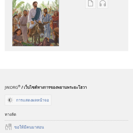
ตัว
ตัว
เลือก
เลือก
การ
การ
ดาวน์โหลด
ดาวน์โหลด
สิ่ง
ไฟล์
พิมพ์
เสียง
พระ
พระ
เยซู
เยซู
—
—
ทาง
ทาง
นั้น
นั้น
®
JW.ORG
/ เว็บไซต์ทางการของพยานพระยะโฮวา
ความ
ความ
จริง
จริง
การแสดงผลหน้าจอ
ชีวิต
ชีวิต
ทางลัด
ขอ​ให้​มี​คน​มา​สอน