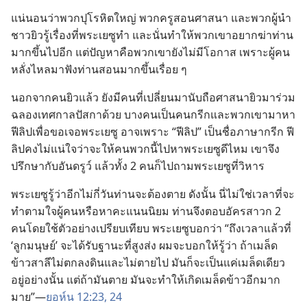
แน่นอน​ว่า​พวก​ปุโรหิต​ใหญ่ พวก​ครู​สอน​ศาสนา และ​พวก​ผู้​นำ​
ชาว​ยิว​รู้​เรื่อง​ที่​พระ​เยซู​ทำ และ​นั่น​ทำ​ให้​พวก​เขา​อยาก​ฆ่า​ท่าน​
มาก​ขึ้น​ไป​อีก แต่​ปัญหา​คือ​พวก​เขา​ยัง​ไม่​มี​โอกาส เพราะ​ผู้​คน​
หลั่งไหล​มา​ฟัง​ท่าน​สอน​มาก​ขึ้น​เรื่อย ๆ
นอก​จาก​คน​ยิว​แล้ว ยัง​มี​คน​ที่​เปลี่ยน​มา​นับถือ​ศาสนา​ยิว​มา​ร่วม​
ฉลอง​เทศกาล​ปัสกา​ด้วย บาง​คน​เป็น​คน​กรีก​และ​พวก​เขา​มา​หา​
ฟีลิป​เพื่อ​ขอ​เจอ​พระ​เยซู อาจ​เพราะ “ฟีลิป” เป็น​ชื่อ​ภาษา​กรีก ฟี
ลิป​คง​ไม่​แน่​ใจ​ว่า​จะ​ให้​คน​พวก​นี้​ไป​หา​พระ​เยซู​ดี​ไหม เขา​จึง​
ปรึกษา​กับ​อันดรูว์ แล้ว​ทั้ง 2 คน​ก็​ไป​ถาม​พระ​เยซู​ที่​วิหาร
พระ​เยซู​รู้​ว่า​อีก​ไม่​กี่​วัน​ท่าน​จะ​ต้อง​ตาย ดัง​นั้น นี่​ไม่​ใช่​เวลา​ที่​จะ​
ทำ​ตาม​ใจ​ผู้​คน​หรือ​หา​คะแนน​นิยม ท่าน​จึง​ตอบ​อัครสาวก 2
คน​โดย​ใช้​ตัว​อย่าง​เปรียบ​เทียบ พระ​เยซู​บอก​ว่า “ถึง​เวลา​แล้ว​ที่
‘ลูก​มนุษย์’ จะ​ได้​รับ​ฐานะ​ที่​สูง​ส่ง ผม​จะ​บอก​ให้​รู้​ว่า ถ้า​เมล็ด​
ข้าว​สาลี​ไม่​ตก​ลง​ดิน​และ​ไม่​ตาย​ไป มัน​ก็​จะ​เป็น​แค่​เมล็ด​เดียว​
อยู่​อย่าง​นั้น แต่​ถ้า​มัน​ตาย มัน​จะ​ทำ​ให้​เกิด​เมล็ด​ข้าว​อีก​มาก​
มาย”—
ยอห์น 12:23, 24