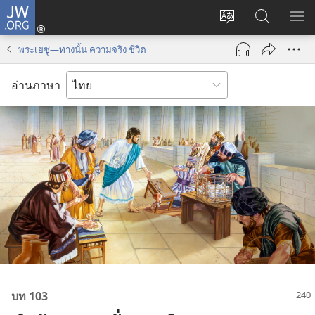
JW.ORG
เข้า
เปลี่ยน
ค้นหา
แส
สู่
ภาษา
ใน
เมน
ระบบ
พระเยซู—ทางนั้น ความจริง ชีวิต
JW.ORG
(เปิด
หน้าต่าง
อ่านภาษา
ใหม่)
บท 103