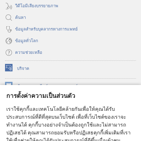
วีดีโอมีเสียงบรรยายภาพ
ค้นหา
ข้อมูล​สำหรับ​บุคลากร​ทาง​การ​แพทย์
ข้อมูล​ทั่ว​โลก
ความช่วยเหลือ
บริจาค
(เปิด
หน้าต่าง
ใหม่)
ห้องสมุด
ออนไลน์
ของ
วอชเทาเวอร์
(เปิด
การตั้งค่าความเป็นส่วนตัว
หน้าต่าง
®
JW Hub
ใหม่)
(เปิด
เราใช้คุกกี้และเทคโนโลยีคล้ายกันเพื่อให้คุณได้รับ
หน้าต่าง
JW Library®
ประสบการณ์ที่ดีที่สุดบนเว็บไซต์ เพื่อที่เว็บไซต์ของเราจะ
ใหม่)
ทำงานได้ คุกกี้บางอย่างจำเป็นต้องถูกใช้และไม่สามารถ
®
ห้องสมุดว็อชเทาเวอร์
ปฏิเสธได้ คุณสามารถยอมรับหรือปฏิเสธคุกกี้เพิ่มเติมที่เรา
ใช้เพื่อช่วยให้คุณได้รับประสบการณ์ที่ดีขึ้นเมื่อเข้าชม