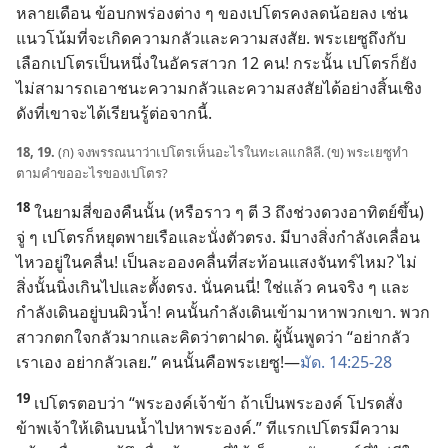
หลาย​เดือน ข้อ​บกพร่อง​ต่าง ๆ ของ​เปโตร​คง​ลด​น้อย​ลง เช่น
แนว​โน้ม​ที่​จะ​เกิด​ความ​กลัว​และ​ความ​สงสัย. พระ​เยซู​ถึง​กับ​
เลือก​เปโตร​เป็น​หนึ่ง​ใน​อัครสาวก 12 คน! กระนั้น เปโตร​ก็​ยัง​
ไม่​สามารถ​เอา​ชนะ​ความ​กลัว​และ​ความ​สงสัย​ได้​อย่าง​สิ้นเชิง
ดัง​ที่​เขา​จะ​ได้​เรียน​รู้​ต่อ​จาก​นี้.
18, 19.
(ก) จง​พรรณนา​ว่า​เปโตร​เห็น​อะไร​ใน​ทะเล​แกลิลี. (ข) พระ​เยซู​ทำ​
ตาม​คำ​ขอ​อะไร​ของ​เปโตร?
18
ใน​ยาม​สี่​ของ​คืน​นั้น (หรือ​ราว ๆ ตี 3 ถึง​ช่วง​ดวง​อาทิตย์​ขึ้น)
จู่ ๆ เปโตร​ก็​หยุด​พาย​เรือ​และ​นั่ง​ตัว​ตรง. มี​บาง​สิ่ง​กำลัง​เคลื่อน​
ไหว​อยู่​ใน​คลื่น! เป็น​ละออง​คลื่น​ที่​สะท้อน​แสง​จันทร์​ไหม? ไม่
สิ่ง​นั้น​นิ่ง​เกิน​ไป​และ​ตั้ง​ตรง. นั่น​คน​นี่! ใช่​แล้ว คน​จริง ๆ และ​
กำลัง​เดิน​อยู่​บน​ผิว​น้ำ! คน​นั้น​กำลัง​เดิน​เข้า​มา​หา​พวก​เขา. พวก​
สาวก​ตกใจ​กลัว​มาก​และ​คิด​ว่า​ตา​ฝาด. ผู้​นั้น​พูด​ว่า “อย่า​กลัว
เรา​เอง อย่า​กลัว​เลย.” คน​นั้น​คือ​พระ​เยซู!—
มัด. 14:25-28
19
เปโตร​ตอบ​ว่า “พระองค์​เจ้าข้า ถ้า​เป็น​พระองค์ โปรด​สั่ง​
ข้าพเจ้า​ให้​เดิน​บน​น้ำ​ไป​หา​พระองค์.” ที​แรก​เปโตร​มี​ความ​