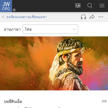
JW.ORG
เข้า
เปลี่ยน
ค้นหา
แส
สู่
ภาษา
ใน
เมน
ระบบ
จงเลียนแบบความเชื่อของเขา
JW.ORG
(เปิด
หน้าต่าง
อ่านภาษา
ใหม่)
บท​ยี่​สิบ​เอ็ด