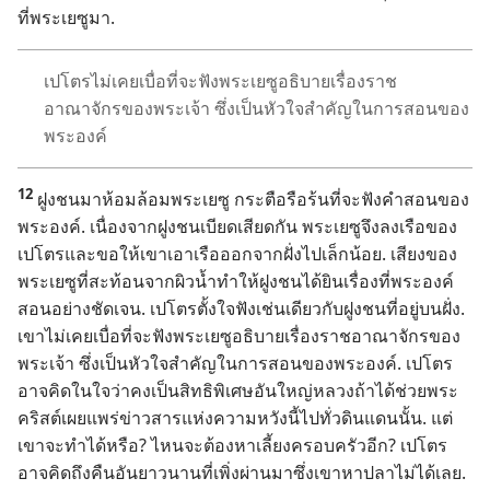
ที่​พระ​เยซู​มา.
เปโตร​ไม่​เคย​เบื่อ​ที่​จะ​ฟัง​พระ​เยซู​อธิบาย​เรื่อง​ราช
อาณาจักร​ของ​พระเจ้า ซึ่ง​เป็น​หัวใจ​สำคัญ​ใน​การ​สอน​ของ​
พระองค์
12
ฝูง​ชน​มา​ห้อม​ล้อม​พระ​เยซู กระตือรือร้น​ที่​จะ​ฟัง​คำ​สอน​ของ​
พระองค์. เนื่อง​จาก​ฝูง​ชน​เบียด​เสียด​กัน พระ​เยซู​จึง​ลง​เรือ​ของ​
เปโตร​และ​ขอ​ให้​เขา​เอา​เรือ​ออก​จาก​ฝั่ง​ไป​เล็ก​น้อย. เสียง​ของ​
พระ​เยซู​ที่​สะท้อน​จาก​ผิว​น้ำ​ทำ​ให้​ฝูง​ชน​ได้​ยิน​เรื่อง​ที่​พระองค์​
สอน​อย่าง​ชัดเจน. เปโตร​ตั้งใจ​ฟัง​เช่น​เดียว​กับ​ฝูง​ชน​ที่​อยู่​บน​ฝั่ง.
เขา​ไม่​เคย​เบื่อ​ที่​จะ​ฟัง​พระ​เยซู​อธิบาย​เรื่อง​ราชอาณาจักร​ของ​
พระเจ้า ซึ่ง​เป็น​หัวใจ​สำคัญ​ใน​การ​สอน​ของ​พระองค์. เปโตร​
อาจ​คิด​ใน​ใจ​ว่า​คง​เป็น​สิทธิ​พิเศษ​อัน​ใหญ่​หลวง​ถ้า​ได้​ช่วย​พระ​
คริสต์​เผยแพร่​ข่าวสาร​แห่ง​ความ​หวัง​นี้​ไป​ทั่ว​ดินแดน​นั้น. แต่​
เขา​จะ​ทำ​ได้​หรือ? ไหน​จะ​ต้อง​หา​เลี้ยง​ครอบครัว​อีก? เปโตร​
อาจ​คิด​ถึง​คืน​อัน​ยาว​นาน​ที่​เพิ่ง​ผ่าน​มา​ซึ่ง​เขา​หา​ปลา​ไม่​ได้​เลย.