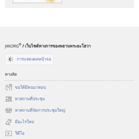
พิมพ์
เสียง
จง
จง
เลียน
เลียน
แบบ
แบบ
ความ
ความ
เชื่อ
เชื่อ
®
JW.ORG
/ เว็บไซต์ทางการของพยานพระยะโฮวา
ของ
ของ
เขา
เขา
การแสดงผลหน้าจอ
ทางลัด
ขอ​ให้​มี​คน​มา​สอน
หาสถานที่ประชุม
(เปิด
หน้าต่าง
หาสถานที่จัดการประชุมใหญ่
(เปิด
ใหม่)
หน้าต่าง
มีอะไรใหม่
ใหม่)
วีดีโอ