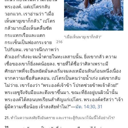
พระองค์. แต่​เปโตร​กลับ​
วอกแวก. เรา​อ่าน​ว่า “เมื่อ​
เห็น​พายุ​เขา​ก็​กลัว.” เปโตร​
กลัว​มาก​เมื่อ​เห็น​คลื่น​ซัด​
กระแทก​เรือ​และ​แตก​
“เมื่อ​เห็น​พายุ​เขา​ก็​กลัว”
กระเซ็น​เป็น​ฟอง​
กระจาย​
ไป​กับ​ลม. เขา​อาจ​นึก​ภาพ​ว่า
ตัว​เอง​กำลัง​จะ​จม​น้ำ​ตาย​ใน​ทะเลสาบ​นั้น. ยิ่ง​เขา​กลัว ความ​
เชื่อ​ของ​เขา​ก็​ยิ่ง​ลด​น้อย​ลง. ชาย​ที่​ได้​ชื่อ​ว่า​ศิลา​เพราะ​มี​
ศักยภาพ​ที่​จะ​ยืนหยัด​มั่นคง​เริ่ม​จม​ลง​เหมือน​หิน​ก้อน​หนึ่ง​เนื่อง​
จาก​ความ​เชื่อ​สั่น​คลอน. เปโตร​เป็น​คน​ว่าย​น้ำ​เก่ง แต่​เขา​กลับ​
ไม่​ว่าย. เขา​ร้อง​ว่า “พระองค์​เจ้าข้า โปรด​ช่วย​ข้าพเจ้า​ด้วย!”
พระ​เยซู​จึง​จับ​มือ​และ​ดึง​เขา​ขึ้น​มา. ขณะ​ที่​ยัง​อยู่​บน​ผิว​น้ำ​นั้น
พระองค์​ได้​สอน​บทเรียน​สำคัญ​แก่​เปโตร. พระองค์​ตรัส​ว่า “เจ้า​
ผู้​มี​ความ​เชื่อ​น้อย เจ้า​สงสัย​ทำไม?”—
มัด. 14:30, 31
21.
ทำไม​ความ​สงสัย​จึง​อันตราย และ​เรา​จะ​สู้​กับ​แนว​โน้ม​นี้​ได้​อย่าง​ไร?
21