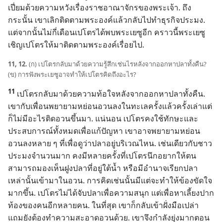
เปี่ยม​ด้วย​ความ​หวัง​เรื่อง​ราชอาณาจักร​ของ​พระเจ้า. ถึง​
กระนั้น เขา​เลิก​ติด​ตาม​พระองค์​แล้ว​กลับ​ไป​ทำ​ธุรกิจ​ประมง.
แต่​จาก​นั้น​ไม่​กี่​เดือน​เปโตร​ได้​พบ​พระ​เยซู​อีก คราว​นี้​พระ​เยซู​
เชิญ​เปโตร​ให้​มา​ติด​ตาม​พระองค์​เรื่อย​ไป.
11, 12.
(ก) เปโตร​กลับ​มา​ด้วย​ความ​รู้สึก​เช่น​ไร​หลัง​จาก​ออก​หา​ปลา​ทั้ง​คืน?
(ข) การ​ฟัง​พระ​เยซู​อาจ​ทำ​ให้​เปโตร​คิด​ถึง​อะไร?
11
เปโตร​กลับ​มา​ด้วย​ความ​ท้อ​ใจ​หลัง​จาก​ออก​หา​ปลา​ทั้ง​คืน.
เขา​กับ​เพื่อน​พยายาม​หย่อน​อวน​ลง​ใน​ทะเล​ครั้ง​แล้ว​ครั้ง​เล่า​แต่​
ก็​ไม่​มี​อะไร​ติด​อวน​ขึ้น​มา. แน่นอน เปโตร​คง​ใช้​ทักษะ​และ​
ประสบการณ์​ทั้ง​หมด​เพื่อ​แก้​ปัญหา เขา​อาจ​พยายาม​หย่อน​
อวน​ลง​หลาย ๆ ที่​เพื่อ​ดู​ว่า​ปลา​อยู่​บริเวณ​ไหน. เช่น​เดียว​กับ​ชาว​
ประมง​จำนวน​มาก คง​มี​หลาย​ครั้ง​ที่​เปโตร​นึก​อยาก​ให้​ตน​
สามารถ​มอง​เห็น​ฝูง​ปลา​ที่​อยู่​ใต้​น้ำ หรือ​มี​อำนาจ​เรียก​ปลา​
เหล่า​นั้น​เข้า​มา​ใน​อวน. การ​คิด​เช่น​นั้น​มี​แต่​จะ​ทำ​ให้​ข้องขัดใจ​
มาก​ขึ้น. เปโตร​ไม่​ได้​จับ​ปลา​เพื่อ​ความ​สนุก แต่​เพื่อ​หา​เลี้ยง​ปาก​
ท้อง​ของ​คน​อีก​หลาย​คน. ใน​ที่​สุด เขา​ก็​กลับ​เข้า​ฝั่ง​มือ​เปล่า
แถม​ยัง​ต้อง​ทำ​ความ​สะอาด​อวน​ด้วย. เขา​จึง​กำลัง​ยุ่ง​มาก​ตอน​