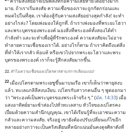
ความ​สงสัย​อาจ​เป็น​พลัง​ที่​ก่อ​ความ​เสียหาย​ได้​อย่าง​มาก​
มาย. ถ้า​เรา​เริ่ม​สงสัย ความ​เชื่อ​ของ​เรา​จะ​ถูก​กัด​กร่อน​และ​
หมด​ไป​ใน​ที่​สุด. เรา​ต้อง​สู้​กับ​ความ​สงสัย​อย่าง​สุด​กำลัง! จะ​ทำ​
อย่าง​ไร​ล่ะ? โดย​เพ่ง​มอง​ให้​ถูก​ที่. ถ้า​เรา​เพ่ง​มอง​ที่​พระ​ยะโฮวา​
และ​พระ​บุตร​ของ​พระองค์ มอง​สิ่ง​ที่​พระองค์​ทั้ง​สอง​ได้​ทำ
กำลัง​ทำ และ​จะ​ทำ​เพื่อ​ผู้​ที่​รัก​พระองค์ ความ​สงสัย​จะ​ไม่​อาจ​
ทำลาย​ความ​เชื่อ​ของ​เรา​ได้. อย่าง​ไร​ก็​ตาม ถ้า​เรา​คิด​ถึง​แต่​สิ่ง​
ที่​ทำ​ให้​เรา​กลัว ท้อ​แท้ หรือ​เขว​ไป​จาก​พระ​ยะโฮวา​และ​พระ​
บุตร​ของ​พระองค์ เรา​ก็​จะ​รู้สึก​สงสัย​มาก​ขึ้น.
22.
ทำไม​ความ​เชื่อ​ของ​เปโตร​ควร​ค่า​แก่​การ​เลียน​แบบ?
22
เมื่อ​เปโตร​ตาม​พระ​เยซู​ขึ้น​มา​บน​เรือ เขา​ก็​เห็น​ว่า​พายุ​สงบ​
แล้ว. ทะเล​แกลิลี​สงบ​เงียบ. เปโตร​กับ​สาวก​คน​อื่น ๆ พูด​ออก​มา​
ว่า “พระองค์​เป็น​พระ​บุตร​ของ​พระเจ้า​จริง ๆ.” (
มัด. 14:33
) เมื่อ​
แสง​อาทิตย์​ยาม​เช้า​ส่อง​ไป​ทั่ว​ทะเลสาบ หัวใจ​ของ​เปโตร​คง​
เปี่ยม​ด้วย​ความ​สำนึก​บุญคุณ. เขา​ได้​เรียน​รู้​ที่​จะ​เอา​ชนะ​ความ​
กลัว​และ​ความ​สงสัย. จริง​อยู่ เขา​ยัง​ต้อง​ปรับ​เปลี่ยน​แก้ไข​อีก​
หลาย​อย่าง​กว่า​จะ​เป็น​คริสเตียน​ที่​หนักแน่น​มั่นคง​ดุจ​ศิลา​ดัง​ที่​