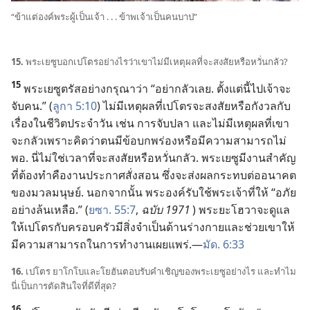
“ข้า​แต่​องค์​พระ​ผู้​เป็น​เจ้า . . . ข้าพเจ้า​เป็น​คน​บาป”
15.
พระ​เยซู​บอก​เปโตร​อย่าง​ไร​ว่า​เขา​ไม่​มี​เหตุ​ผล​ที่​จะ​สงสัย​หรือ​หวั่น​กลัว?
15
พระ​เยซู​ตรัส​อย่าง​กรุณา​ว่า “อย่า​กลัว​เลย. ตั้ง​แต่​นี้​ไป​เจ้า​จะ​
จับ​คน.” (
ลูกา 5:10
) ไม่​มี​เหตุ​ผล​ที่​เปโตร​จะ​สงสัย​หรือ​กังวล​กับ​
เรื่อง​ใน​ชีวิต​ประจำ​วัน เช่น การ​จับ​ปลา และ​ไม่​มี​เหตุ​ผล​ที่​เขา​
จะ​กลัว​เพราะ​คิด​ว่า​ตน​มี​ข้อ​บกพร่อง​หรือ​มี​ความ​สามารถ​ไม่​
พอ. นี่​ไม่​ใช่​เวลา​ที่​จะ​สงสัย​หรือ​หวั่น​กลัว. พระ​เยซู​มี​งาน​สำคัญ​
ที่​ต้อง​ทำ​คือ​งาน​ประกาศ​สั่ง​สอน ซึ่ง​จะ​ส่ง​ผล​กระทบ​ต่อ​อนาคต​
ของ​มวล​มนุษย์. นอก​จาก​นั้น พระองค์​รับใช้​พระเจ้า​ที่​ให้ “อภัย​
อย่าง​ล้น​เหลือ.” (
ยซา. 55:7
,
ฉบับ 1971
) พระ​ยะโฮวา​จะ​ดู​แล​
ให้​เปโตร​กับ​ครอบครัว​มี​สิ่ง​จำเป็น​ด้าน​ร่าง​กาย​และ​ช่วย​เขา​ให้​
มี​ความ​สามารถ​ใน​การ​ทำ​งาน​เผยแพร่.—
มัด. 6:33
16.
เปโตร ยาโกโบ​และ​โยฮัน​ตอบรับ​คำ​เชิญ​ของ​พระ​เยซู​อย่าง​ไร และ​ทำไม​
นี่​เป็น​การ​ตัด​สิน​ใจ​ที่​ดี​ที่​สุด?
16