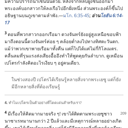
มี​ความ​ปรารถนา​เช่น​นั้น​ด้วย. หลัง​จาก​หลบ​ฝูง​ชน​ออก​มา
พระองค์​บอก​สาวก​ให้​ลง​เรือ​ไป​อีก​ฝั่ง​หนึ่ง ส่วน​พระองค์​ก็​ขึ้น​ไป​
อธิษฐาน​บน​ภูเขา​ตาม​ลำพัง.—
มโก. 6:35-45
;
อ่าน​
โยฮัน 6:14-
17
3
ตอน​ที่​พวก​สาวก​ออก​เรือ​มา ดวง​จันทร์​ยัง​อยู่​สูง​เหนือ​ขอบ​ฟ้า
มา​ถึง​ตอน​นี้​ดวง​จันทร์​ค่อย ๆ คล้อย​ต่ำ​ลง​ไป​ทาง​ทิศ​ตะวัน​ตก.
แม้​ว่า​พวก​เขา​พาย​เรือ​มา​ทั้ง​คืน แต่​ก็​ไป​ได้​แค่​ไม่​กี่​กิโลเมตร.
คลื่น​ลม​ที่​รุนแรง​ส่ง​เสียง​อื้ออึง​ทำ​ให้​พูด​คุย​กัน​ลำบาก. ดู​เหมือน​
เปโตร​กำลัง​คิด​อะไร​เงียบ ๆ อยู่​คน​เดียว.
ใน​ช่วง​สอง​ปี เปโตร​ได้​เรียน​รู้​หลาย​สิ่ง​จาก​พระ​เยซู แต่​ก็​ยัง​
มี​อีก​หลาย​สิ่ง​ที่​ต้อง​เรียน​รู้
4.
ทำไม​เปโตร​เป็น​ตัว​อย่าง​ที่​โดด​เด่น​สำหรับ​เรา?
4
มี​เรื่อง​ให้​คิด​มาก​มาย​จริง ๆ! เขา​ได้​ติด​ตาม​พระ​เยซู​ชาว​
นาซาเรท​มา​นาน​กว่า 2 ปี​แล้ว​และ​มี​เหตุ​การณ์​หลาย​อย่าง​เกิด​