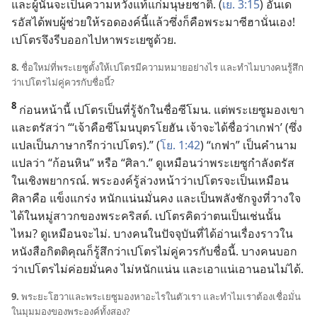
และ​ผู้​นั้น​จะ​เป็น​ความ​หวัง​แท้​แก่​มนุษยชาติ. (
เย. 3:15
) อันเด
รอัส​ได้​พบ​ผู้​ช่วย​ให้​รอด​องค์​นี้​แล้ว​ซึ่ง​ก็​คือ​พระ​มาซีฮา​นั่น​เอง!
เปโตร​จึง​รีบ​ออก​ไป​หา​พระ​เยซู​ด้วย.
8.
ชื่อ​ใหม่​ที่​พระ​เยซู​ตั้ง​ให้​เปโตร​มี​ความ​หมาย​อย่าง​ไร และ​ทำไม​บาง​คน​รู้สึก​
ว่า​เปโตร​ไม่​คู่​ควร​กับ​ชื่อ​นี้?
8
ก่อน​หน้า​นี้ เปโตร​เป็น​ที่​รู้​จัก​ใน​ชื่อ​ซีโมน. แต่​พระ​เยซู​มอง​เขา​
และ​ตรัส​ว่า “‘เจ้า​คือ​ซีโมน​บุตร​โยฮัน เจ้า​จะ​ได้​ชื่อ​ว่า​เกฟา’ (ซึ่ง​
แปล​เป็น​ภาษา​กรีก​ว่า​เปโตร).” (
โย. 1:42
) “เกฟา” เป็น​คำ​นาม​
แปล​ว่า “ก้อน​หิน” หรือ “ศิลา.” ดู​เหมือน​ว่า​พระ​เยซู​กำลัง​ตรัส​
ใน​เชิง​พยากรณ์. พระองค์​รู้​ล่วง​หน้า​ว่า​เปโตร​จะ​เป็น​เหมือน​
ศิลา​คือ แข็ง​แกร่ง หนักแน่น​มั่นคง และ​เป็น​พลัง​ชักจูง​ที่​วางใจ​
ได้​ใน​หมู่​สาวก​ของ​พระ​คริสต์. เปโตร​คิด​ว่า​ตน​เป็น​เช่น​นั้น​
ไหม? ดู​เหมือน​จะ​ไม่. บาง​คน​ใน​ปัจจุบัน​ที่​ได้​อ่าน​เรื่อง​ราว​ใน​
หนังสือ​กิตติคุณ​ก็​รู้สึก​ว่า​เปโตร​ไม่​คู่​ควร​กับ​ชื่อ​นี้. บาง​คน​บอก​
ว่า​เปโตร​ไม่​ค่อย​มั่นคง ไม่​หนักแน่น และ​เอา​แน่​เอา​นอน​ไม่​ได้.
9.
พระ​ยะโฮวา​และ​พระ​เยซู​มอง​หา​อะไร​ใน​ตัว​เรา และ​ทำไม​เรา​ต้อง​เชื่อ​มั่น​
ใน​มุม​มอง​ของ​พระองค์​ทั้ง​สอง?