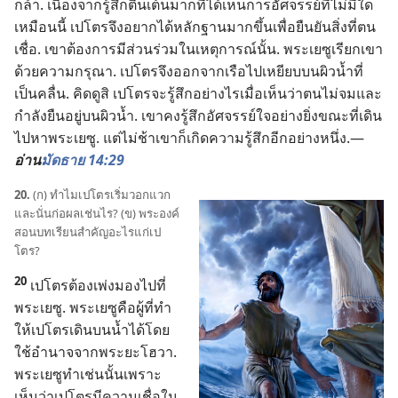
กล้า. เนื่อง​จาก​รู้สึก​ตื่นเต้น​มาก​ที่​ได้​เห็น​การ​อัศจรรย์​ที่​ไม่​มี​ใด​
เหมือน​นี้ เปโตร​จึง​อยาก​ได้​หลักฐาน​มาก​ขึ้น​เพื่อ​ยืน​ยัน​สิ่ง​ที่​ตน​
เชื่อ. เขา​ต้องการ​มี​ส่วน​ร่วม​ใน​เหตุ​การณ์​นั้น. พระ​เยซู​เรียก​เขา​
ด้วย​ความ​กรุณา. เปโตร​จึง​ออก​จาก​เรือ​ไป​เหยียบ​บน​ผิว​น้ำ​ที่​
เป็น​คลื่น. คิด​ดู​สิ เปโตร​จะ​รู้สึก​อย่าง​ไร​เมื่อ​เห็น​ว่า​ตน​ไม่​จม​และ​
กำลัง​ยืน​อยู่​บน​ผิว​น้ำ. เขา​คง​รู้สึก​อัศจรรย์​ใจ​อย่าง​ยิ่ง​ขณะ​ที่​เดิน​
ไป​หา​พระ​เยซู. แต่​ไม่​ช้า​เขา​ก็​เกิด​ความ​รู้สึก​อีก​อย่าง​หนึ่ง.—
อ่าน​
มัดธาย 14:29
20.
(ก) ทำไม​เปโตร​เริ่ม​วอกแวก
และ​นั่น​ก่อ​ผล​เช่น​ไร? (ข) พระองค์​
สอน​บทเรียน​สำคัญ​อะไร​แก่​เป
โตร?
20
เปโตร​ต้อง​เพ่ง​มอง​ไป​ที่​
พระ​เยซู. พระ​เยซู​คือ​ผู้​ที่​ทำ​
ให้​เปโตร​เดิน​บน​น้ำ​ได้​โดย​
ใช้​อำนาจ​จาก​พระ​ยะโฮวา.
พระ​เยซู​ทำ​เช่น​นั้น​เพราะ​
เห็น​ว่า​เปโตร​มี​ความ​เชื่อ​ใน​