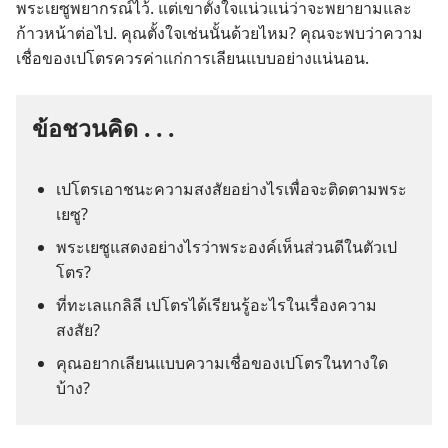
พระ​เยซู​พยากรณ์​ไว้. แต่​เขา​ตั้งใจ​แน่วแน่​ว่า​จะ​พยายาม​และ​
ก้าว​หน้า​ต่อ​ไป. คุณ​ตั้งใจ​เช่น​นั้น​ด้วย​ไหม? คุณ​จะ​พบ​ว่า​ความ​
เชื่อ​ของ​เปโตร​ควร​ค่า​แก่​การ​เลียน​แบบ​อย่าง​แน่นอน.
ข้อ​ชวน​คิด . . .
เปโตร​เอา​ชนะ​ความ​สงสัย​อย่าง​ไร​เพื่อ​จะ​ติด​ตาม​พระ​
เยซู?
พระ​เยซู​แสดง​อย่าง​ไร​ว่า​พระองค์​เห็น​ส่วน​ดี​ใน​ตัว​เป
โตร?
ที่​ทะเล​แกลิลี เปโตร​ได้​เรียน​รู้​อะไร​ใน​เรื่อง​ความ​
สงสัย?
คุณ​อยาก​เลียน​แบบ​ความ​เชื่อ​ของ​เปโตร​ใน​ทาง​ใด​
บ้าง?