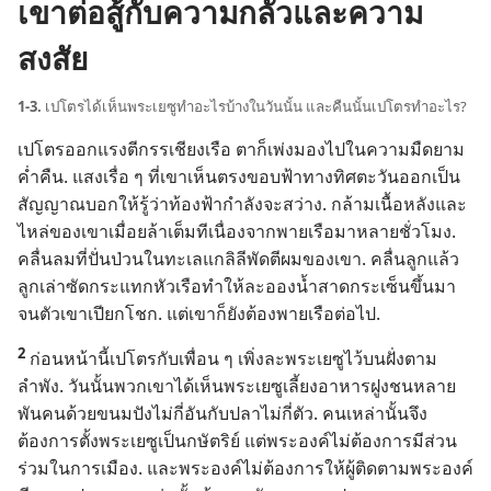
เขาต่อสู้กับความกลัวและความ
สงสัย
1-3.
เปโตร​ได้​เห็น​พระ​เยซู​ทำ​อะไร​บ้าง​ใน​วัน​นั้น และ​คืน​นั้น​เปโตร​ทำ​อะไร?
เปโตร​ออก​แรง​ตี​กรรเชียง​เรือ ตา​ก็​เพ่ง​มอง​ไป​ใน​ความ​มืด​ยาม​
ค่ำ​คืน. แสง​เรื่อ ๆ ที่​เขา​เห็น​ตรง​ขอบ​ฟ้า​ทาง​ทิศ​ตะวัน​ออก​เป็น​
สัญญาณ​บอก​ให้​รู้​ว่า​ท้องฟ้า​กำลัง​จะ​สว่าง. กล้ามเนื้อ​หลัง​และ​
ไหล่​ของ​เขา​เมื่อย​ล้า​เต็ม​ที​เนื่อง​จาก​พาย​เรือ​มา​หลาย​ชั่วโมง.
คลื่น​ลม​ที่​ปั่นป่วน​ใน​ทะเล​แกลิลี​พัด​ตี​ผม​ของ​เขา. คลื่น​ลูก​แล้ว​
ลูก​เล่า​ซัด​กระแทก​หัว​เรือ​ทำ​ให้​ละออง​น้ำ​สาด​กระเซ็น​ขึ้น​มา​
จน​ตัว​เขา​เปียก​โชก. แต่​เขา​ก็​ยัง​ต้อง​พาย​เรือ​ต่อ​ไป.
2
ก่อน​หน้า​นี้​เปโตร​กับ​เพื่อน ๆ เพิ่ง​ละ​พระ​เยซู​ไว้​บน​ฝั่ง​ตาม​
ลำพัง. วัน​นั้น​พวก​เขา​ได้​เห็น​พระ​เยซู​เลี้ยง​อาหาร​ฝูง​ชน​หลาย​
พัน​คน​ด้วย​ขนมปัง​ไม่​กี่​อัน​กับ​ปลา​ไม่​กี่​ตัว. คน​เหล่า​นั้น​จึง​
ต้องการ​ตั้ง​พระ​เยซู​เป็น​กษัตริย์ แต่​พระองค์​ไม่​ต้องการ​มี​ส่วน​
ร่วม​ใน​การ​เมือง. และ​พระองค์​ไม่​ต้องการ​ให้​ผู้​ติด​ตาม​พระองค์​