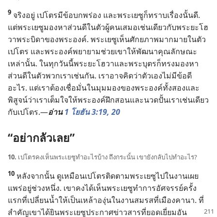
9
จริง​อยู่ เปโตร​มี​ข้อ​บกพร่อง และ​พระ​เยซู​ก็​ทราบ​เรื่อง​นั้น​ดี.
แต่​พระ​เยซู​มอง​หา​ส่วน​ดี​ใน​ตัว​ผู้​คน​เสมอ​เช่น​เดียว​กับ​พระ​ยะโฮ
วา​พระ​บิดา​ของ​พระองค์. พระ​เยซู​เห็น​ศักยภาพ​มาก​มาย​ใน​ตัว​
เปโตร และ​พระองค์​พยายาม​ช่วย​เขา​ให้​พัฒนา​คุณลักษณะ​
เหล่า​นั้น. ใน​ทุก​วัน​นี้​พระ​ยะโฮวา​และ​พระ​บุตร​ก็​ทรง​มอง​หา​
ส่วน​ดี​ใน​ตัว​พวก​เรา​เช่น​กัน. เรา​อาจ​คิด​ว่า​ตัว​เอง​ไม่​มี​ข้อ​ดี​
อะไร. แต่​เรา​ต้อง​เชื่อ​มั่น​ใน​มุม​มอง​ของ​พระองค์​ทั้ง​สอง​และ​
พิสูจน์​ว่า​เรา​เต็ม​ใจ​ให้​พระองค์​ฝึก​สอน​และ​นวด​ปั้น​เรา​เช่น​เดียว​
กับ​เปโตร.—
อ่าน
1 โยฮัน 3:19, 20
“อย่า​กลัว​เลย”
10.
เปโตร​คง​เห็น​พระ​เยซู​ทำ​อะไร​บ้าง ถึง​กระนั้น เขา​ยัง​กลับ​ไป​ทำ​อะไร?
10
หลัง​จาก​นั้น ดู​เหมือน​เปโตร​ติด​ตาม​พระ​เยซู​ไป​ใน​งาน​เผย
แพร่​อยู่​ช่วง​หนึ่ง. เขา​คง​ได้​เห็น​พระ​เยซู​ทำ​การ​อัศจรรย์​ครั้ง​
แรก​ที่​เปลี่ยน​น้ำ​ให้​เป็น​เหล้า​องุ่น​ใน​งาน​สมรส​ที่​เมือง​คานา. ที่​
สำคัญ​เขา​ได้​ยิน​พระ​เยซู​ประกาศ​ข่าวสาร​
ที่​ยอด​เยี่ยม​อัน​