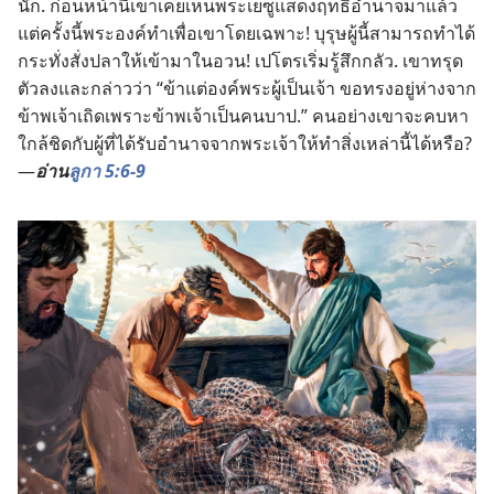
นัก. ก่อน​หน้า​นี้​เขา​เคย​เห็น​พระ​เยซู​แสดง​ฤทธิ์​อำนาจ​มา​แล้ว
แต่​ครั้ง​นี้​พระองค์​ทำ​เพื่อ​เขา​โดย​เฉพาะ! บุรุษ​ผู้​นี้​สามารถ​ทำ​ได้​
กระทั่ง​สั่ง​ปลา​ให้​เข้า​มา​ใน​อวน! เปโตร​เริ่ม​รู้สึก​กลัว. เขา​ทรุด​
ตัว​ลง​และ​กล่าว​ว่า “ข้า​แต่​องค์​พระ​ผู้​เป็น​เจ้า ขอ​ทรง​อยู่​ห่าง​จาก​
ข้าพเจ้า​เถิด​เพราะ​ข้าพเจ้า​เป็น​คน​บาป.” คน​อย่าง​เขา​จะ​คบหา​
ใกล้​ชิด​กับ​ผู้​ที่​ได้​รับ​อำนาจ​จาก​พระเจ้า​ให้​ทำ​สิ่ง​เหล่า​นี้​ได้​หรือ?
—
อ่าน​
ลูกา 5:6-9