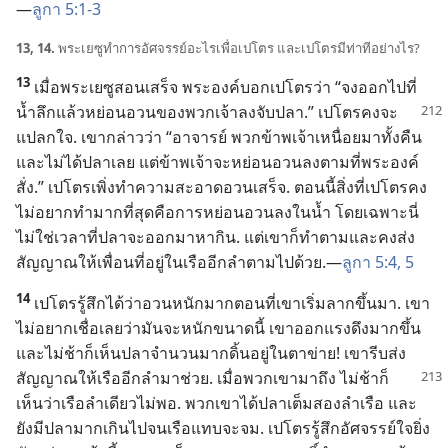
—
ลูกา 5:1-3
13, 14.
พระ​เยซู​ทำ​การ​อัศจรรย์​อะไร​เพื่อ​เปโตร และ​เปโตร​มี​ท่าที​อย่าง​ไร?
13
เมื่อ​พระ​เยซู​สอน​เสร็จ พระองค์​บอก​เปโตร​ว่า “จง​ออก​ไป​ที่​
น้ำ​ลึก​แล้ว​
หย่อน​อวน​ของ​พวก​เจ้า​ลง​จับ​ปลา.” เปโตร​คง​จะ​
แปลก​ใจ. เขา​กล่าว​ว่า “อาจารย์ พวก​ข้าพเจ้า​เหนื่อย​มา​ทั้ง​คืน​
และ​ไม่​ได้​ปลา​เลย แต่​ข้าพเจ้า​จะ​หย่อน​อวน​ลง​ตาม​ที่​พระองค์​
สั่ง.” เปโตร​เพิ่ง​ทำ​ความ​สะอาด​อวน​เสร็จ. ตอน​นี้​สิ่ง​ที่​เปโตร​คง​
ไม่​อยาก​ทำ​มาก​ที่​สุด​คือ​การ​หย่อน​อวน​ลง​ใน​น้ำ โดย​เฉพาะ​นี่​
ไม่​ใช่​เวลา​ที่​ปลา​จะ​ออก​มา​หา​กิน. แต่​เขา​ก็​ทำ​ตาม​และ​คง​ส่ง​
สัญญาณ​ให้​เพื่อน​ที่​อยู่​ใน​เรือ​อีก​ลำ​ตาม​ไป​ด้วย.—
ลูกา 5:4, 5
14
เปโตร​รู้สึก​ได้​ว่า​อวน​หนัก​มาก​ตอน​ที่​เขา​เริ่ม​ลาก​ขึ้น​มา. เขา​
ไม่​อยาก​เชื่อ​เลย​ว่า​มัน​จะ​หนัก​ขนาด​นี้ เขา​ออก​แรง​ดึง​มาก​ขึ้น
และ​ไม่​ช้า​ก็​เห็น​ปลา​จำนวน​มาก​ดิ้น​อยู่​ใน​ตาข่าย! เขา​รีบ​ส่ง​
สัญญาณ​ให้​เรือ​อีก​ลำ​มา​ช่วย. เมื่อ​พวก​เขา​
มา​ถึง ไม่​ช้า​ก็​
เห็น​ว่า​เรือ​ลำ​เดียว​ไม่​พอ. พวก​เขา​ได้​ปลา​เต็ม​สอง​ลำ​เรือ และ​
ยัง​มี​ปลา​มาก​เกิน​ไป​จน​เรือ​แทบ​จะ​จม. เปโตร​รู้สึก​อัศจรรย์​ใจ​ยิ่ง​