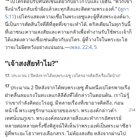
เปโตร​ตอบรับ​ทันที​เช่น​เดียว​กับ​ยาโกโบ​และ​โยฮัน. “พวก​เขา​
จึง​นำ​เรือ​กลับ​เข้า​ฝั่ง​แล้ว​ละ​ทุก​สิ่ง​และ​ติด​ตาม​พระองค์.” (
ลูกา
5:11
) เปโตร​แสดง​ความ​เชื่อ​ใน​พระ​เยซู​และ​ผู้​ที่​ส่ง​พระองค์​มา.
นี่​เป็น​การ​ตัดสิน​ใจ​ที่​ดี​ที่​สุด​ที่​เขา​จะ​ทำ​ได้. คริสเตียน​ใน​ทุก​วัน​นี้​
ที่​เอา​ชนะ​ความ​สงสัย​และ​ความ​กลัว​เพื่อ​ทำ​งาน​รับใช้​พระเจ้า​ก็​
ได้​แสดง​ความ​เชื่อ​เช่น​เดียว​กับ​เปโตร. ผู้​ที่​วางใจ​ใน​พระ​ยะโฮ
วา​จะ​ไม่​ผิด​หวัง​อย่าง​แน่นอน.—
เพลง. 22:4, 5
“เจ้า​สงสัย​ทำไม?”
17.
ประมาณ 2 ปี​หลัง​จาก​ได้​พบ​พระ​เยซู เปโตร​อาจ​คิด​ถึง​เรื่อง​ใด​บ้าง?
17
ประมาณ 2 ปี​หลัง​จาก​ได้​พบ​พระ​เยซู คืน​หนึ่ง​เปโตร​พาย​เรือ​
ฝ่า​คลื่น​ลม​แรง​ใน​ทะเล​แกลิลี​ดัง​ที่​ได้​กล่าว​ใน​ตอน​ต้น. เรา​ไม่​รู้​
ว่า​เขา​กำลัง​คิด​อะไร​อยู่. มี​หลาย​เรื่อง​ที่​เขา​อาจ​คิด​ถึง. ก่อน​
หน้า​นี้ พระ​เยซู​รักษา​แม่ยาย​ของ​เขา.
พระองค์​กล่าว​คำ​
เทศน์​บน​ภูเขา. พระองค์​สอน​หลาย​สิ่ง​และ​ทำ​การ​อัศจรรย์​
หลาย​ต่อ​หลาย​ครั้ง​ซึ่ง​พิสูจน์​ให้​เห็น​ว่า​พระองค์​เป็น​พระ​มาซีฮา​
ผู้​ที่​พระ​ยะโฮวา​ทรง​เลือก​สรร. ไม่​ต้อง​สงสัย หลัง​จาก​ผ่าน​ไป​