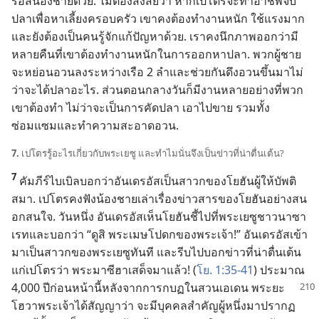
รอัส​น้อง​ชาย​ด้วย. ไม่​ต้อง​สงสัย​ว่า หาก​เปโตร​จะ​ทำ​อาชีพ​จับ​
ปลา​เพื่อ​หา​เลี้ยง​ครอบครัว เขา​คง​ต้อง​ทำ​งาน​หนัก ใช้​แรง​มาก
และ​ยัง​ต้อง​เป็น​คน​รู้​จัก​แก้​ปัญหา​ด้วย. เรา​คง​นึก​ภาพ​ออก​ว่า​มี​
หลาย​คืน​ที่​เขา​ต้อง​ทำ​งาน​หนัก​ใน​การ​ออก​หา​ปลา. พวก​ผู้​ชาย​
จะ​หย่อน​อวน​ลง​ระหว่าง​เรือ 2 ลำ​และ​ช่วย​กัน​ดึง​อวน​ขึ้น​มา​ไม่​
ว่า​จะ​ได้​ปลา​อะไร. ส่วน​ตอน​กลางวัน​ก็​มี​งาน​หลาย​อย่าง​ที่​พวก​
เขา​ต้อง​ทำ ไม่​ว่า​จะ​เป็น​การ​คัด​ปลา เอา​ไป​ขาย รวม​ทั้ง​
ซ่อมแซม​และ​ทำ​ความ​สะอาด​อวน.
7.
เปโตร​รู้​อะไร​เกี่ยว​กับ​พระ​เยซู และ​ทำไม​นั่น​จึง​เป็น​ข่าว​ที่​น่า​ตื่นเต้น?
7
คัมภีร์​ไบเบิล​บอก​ว่า​อันเดรอัส​เป็น​สาวก​ของ​โยฮัน​ผู้​ให้​บัพติ
สมา. เปโตร​คง​ฟัง​น้อง​ชาย​เล่า​เรื่อง​ข่าวสาร​ของ​โยฮัน​อย่าง​สน​
อก​สนใจ. วัน​หนึ่ง อันเดรอัส​เห็น​โยฮัน​ชี้​ไป​ที่​พระ​เยซู​ชาว​นาซา
เรท​และ​บอก​ว่า “ดู​สิ พระ​เมษโปดก​ของ​พระเจ้า!” อันเดรอัส​เข้า​
มา​เป็น​สาวก​ของ​พระ​เยซู​ทันที และ​รีบ​ไป​บอก​ข่าว​ที่​น่า​ตื่นเต้น​
แก่​เปโตร​ว่า พระ​มาซีฮา​เสด็จ​มา​แล้ว! (
โย. 1:35-41
) ประมาณ
4,000 ปี​ก่อน​หน้า​นี้​หลัง​จาก​การ​กบฏ​ใน​สวน​เอเดน พระ​ยะ
โฮวา​พระเจ้า​ได้​สัญญา​ว่า จะ​มี​บุคคล​สำคัญ​ผู้​หนึ่ง​มา​ปรากฏ​