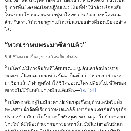
ขึ้น. เขา​ได้​เรียน​รู้​หลาย​สิ่ง แต่​ก็​ยัง​มี​อีก​หลาย​สิ่ง​ที่​เขา​ต้อง​เรียน​
รู้. การ​ที่​เปโตร​เต็ม​ใจ​ต่อ​สู้​กับ​แนว​โน้ม​ที่​ทำ​ให้​กลัว​หรือ​สงสัย​
ใน​พระ​ยะโฮวา​และ​พระ​เยซู​ทำ​ให้​เขา​เป็น​ตัว​อย่าง​ที่​โดด​เด่น​
สำหรับ​เรา. ให้​เรา​มา​ดู​ว่า​เปโตร​เป็น​แบบ​อย่าง​ที่​ยอด​เยี่ยม​อย่าง​
ไร.
“พวก​เรา​พบ​พระ​มาซีฮา​แล้ว”
5, 6.
ชีวิต​ความ​เป็น​อยู่​ของ​เปโตร​เป็น​อย่าง​ไร?
5
เปโตร​ไม่​มี​ทาง​ลืม​วัน​ที่​ได้​พบ​พระ​เยซู. อันเดรอัส​น้อง​ชาย​
ของ​เขา​เป็น​คน​มา​บอก​ข่าว​อัน​น่า​ตื่นเต้น​ว่า “พวก​เรา​พบ​พระ​
มาซีฮา​แล้ว.” คำ​พูด​นี้​ทำ​ให้​ชีวิต​ของ​เปโตร​เปลี่ยน​ไป. ชีวิต​ของ​
เขา​จะ​ไม่​มี​วัน​กลับ​มา​เหมือน​เดิม​อีก.—
โย. 1:41
6
เปโตร​อาศัย​อยู่​ใน​เมือง​คาเปอร์นาอุม​ซึ่ง​อยู่​ด้าน​เหนือ​ริม​ฝั่ง​
ทะเลสาบ​น้ำ​จืด​ที่​เรียก​ว่า​ทะเล​แกลิลี. เขา​กับ​อันเดรอัส​ทำ​ธุรกิจ​
ประมง​ร่วม​กับ​ยาโกโบ​และ​โยฮัน​บุตร​เซเบเดอุส. ใน​บ้าน​ของ​เป
โตร​ไม่​ได้​มี​เพียง​ตัว​เขา​กับ​ภรรยา​เท่า​นั้น ยัง​มี​แม่ยาย​กับ​อันเด