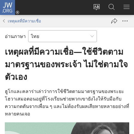
JW.ORG
เข้า
เปลี่ยน
ค้นหา
แส
สู่
ภาษา
ใน
เมน
ระบบ
เหตุ​ผล​ที่​มี​ความ​เชื่อ
JW.ORG
(เปิด
หน้าต่าง
อ่านภาษา
ใหม่)
เหตุ​ผล​ที่​มี​ความ​เชื่อ—ใช้​ชีวิต​ตาม​
มาตรฐาน​ของ​พระเจ้า ไม่​ใช่​ตาม​ใจ​
ตัว​เอง
ฮูโก​และ​คลาร่า​เล่า​ว่า​การ​ใช้​ชีวิต​ตาม​มาตรฐาน​ของ​พระ​ยะ
โฮวา​เสมอ​ตอน​อยู่​ที่​โรง​เรียน​ช่วย​พวก​เขา​ยังไง​ให้​รับมือ​กับ​
ความ​กดดัน​จาก​เพื่อน ๆ และ​ไม่​ต้อง​รับ​ผล​เสียหาย​หลาย​อย่าง​ที่​
หลาย​คน​เจอ