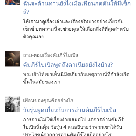
ฉันจะต้านทานยังไงเมื่อเพื่อนกดดันให้มีเซ็ก
ส์?
ให้เรามาดูเรื่องเล่าและเรื่องจริงบางอย่างเกี่ยวกับ
เซ็กซ์ บทความนี้จะช่วยคุณให้เลือกสิ่งดีที่สุดสำหรับ
ตัวคุณเอง
ถาม-ตอบเรื่องคัมภีร์ไบเบิล
คัมภีร์​ไบเบิล​พูด​ถึง​ดาเนียล​ยังไง​บ้าง?
พระเจ้า​ให้​เขา​เห็น​นิมิต​เกี่ยว​กับ​เหตุ​การณ์​ที่​กำลัง​เกิด​
ขึ้น​ใน​สมัย​ของ​เรา
เพื่อนของคุณคิดอย่างไร
วัยรุ่นพูดเกี่ยวกับการอ่านคัมภีร์ไบเบิล
การอ่านไม่ใช่เรื่องง่ายเสมอไป แต่การอ่านคัมภีร์
ไบเบิลนั้นคุ้ม วัยรุ่น 4 คนอธิบายว่าพวกเขาได้รับ
ประโยชน์จากการอ่านคัมภีร์ไบเบิลอย่างไร