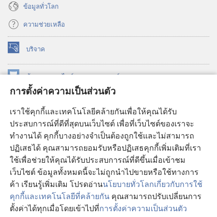
ข้อมูล​ทั่ว​โลก
ความช่วยเหลือ
บริจาค
(เปิด
หน้าต่าง
ใหม่)
ห้องสมุด
ออนไลน์
ของ
วอชเทาเวอร์
(เปิด
การตั้งค่าความเป็นส่วนตัว
หน้าต่าง
®
JW Hub
ใหม่)
(เปิด
เราใช้คุกกี้และเทคโนโลยีคล้ายกันเพื่อให้คุณได้รับ
หน้าต่าง
JW Library®
ประสบการณ์ที่ดีที่สุดบนเว็บไซต์ เพื่อที่เว็บไซต์ของเราจะ
ใหม่)
ทำงานได้ คุกกี้บางอย่างจำเป็นต้องถูกใช้และไม่สามารถ
®
ห้องสมุดว็อชเทาเวอร์
ปฏิเสธได้ คุณสามารถยอมรับหรือปฏิเสธคุกกี้เพิ่มเติมที่เรา
ใช้เพื่อช่วยให้คุณได้รับประสบการณ์ที่ดีขึ้นเมื่อเข้าชม
เว็บไซต์ ข้อมูลทั้งหมดนี้จะไม่ถูกนำไปขายหรือใช้ทางการ
ค้า เรียนรู้เพิ่มเติม โปรดอ่าน
นโยบายทั่วโลกเกี่ยวกับการใช้
Copyright
© 2026 Watch Tower Bible and Tract Society of Pennsylvania.
คุกกี้และเทคโนโลยีที่คล้ายกัน
คุณสามารถปรับเปลี่ยนการ
เงื่อนไขการใช้งาน
|
นโยบายการคุ้มครองข้อมูลส่วนบุคคล
|
การตั้งค่า
ตั้งค่าได้ทุกเมื่อโดยเข้าไปที่
การตั้งค่าความเป็นส่วนตัว
ความเป็นส่วนตัว