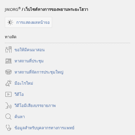
®
JW.ORG
/ เว็บไซต์ทางการของพยานพระยะโฮวา
การแสดงผลหน้าจอ
ทางลัด
ขอ​ให้​มี​คน​มา​สอน
หาสถานที่ประชุม
(เปิด
หน้าต่าง
หาสถานที่จัดการประชุมใหญ่
(เปิด
ใหม่)
หน้าต่าง
มีอะไรใหม่
ใหม่)
วีดีโอ
วีดีโอมีเสียงบรรยายภาพ
ค้นหา
ข้อมูล​สำหรับ​บุคลากร​ทาง​การ​แพทย์