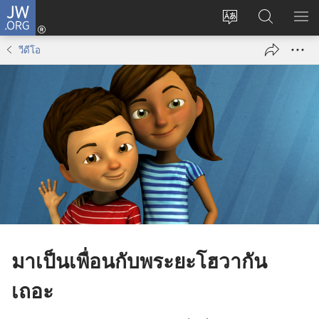
JW.ORG
เข้า
เปลี่ยน
ค้นหา
แส
สู่
ภาษา
ใน
เมน
ระบบ
วีดีโอ
JW.ORG
(เปิด
หน้าต่าง
ใหม่)
มา​เป็น​เพื่อน​กับ​พระ​ยะโฮวา​กัน​
เถอะ