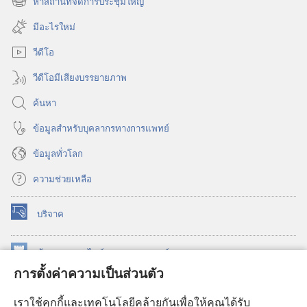
หาสถานที่จัดการประชุมใหญ่
(เปิด
ใหม่)
หน้าต่าง
มีอะไรใหม่
ใหม่)
วีดีโอ
วีดีโอมีเสียงบรรยายภาพ
ค้นหา
ข้อมูล​สำหรับ​บุคลากร​ทาง​การ​แพทย์
ข้อมูล​ทั่ว​โลก
ความช่วยเหลือ
บริจาค
(เปิด
หน้าต่าง
ใหม่)
ห้องสมุด
ออนไลน์
ของ
วอชเทาเวอร์
(เปิด
การตั้งค่าความเป็นส่วนตัว
หน้าต่าง
®
JW Hub
ใหม่)
(เปิด
เราใช้คุกกี้และเทคโนโลยีคล้ายกันเพื่อให้คุณได้รับ
หน้าต่าง