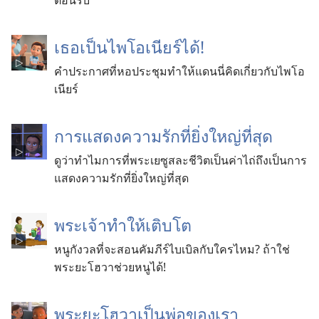
ต้อนรับ
เธอ​เป็น​ไพโอเนียร์​ได้!
คำ​ประกาศ​ที่​หอ​ประชุม​ทำ​ให้​แดนนี่​คิด​เกี่ยว​กับ​ไพโอ
เนียร์
การ​แสดง​ความ​รัก​ที่​ยิ่ง​ใหญ่​ที่​สุด
ดู​ว่า​ทำไม​การ​ที่​พระ​เยซู​สละ​ชีวิต​เป็น​ค่า​ไถ่​ถึง​เป็น​การ​
แสดง​ความ​รัก​ที่​ยิ่ง​ใหญ่​ที่​สุด
พระเจ้า​ทำ​ให้​เติบโต
หนู​กังวล​ที่​จะ​สอน​คัมภีร์​ไบเบิล​กับ​ใคร​ไหม? ถ้า​ใช่
พระ​ยะโฮวา​ช่วย​หนู​ได้!
พระ​ยะโฮวา​เป็น​พ่อ​ของ​เรา