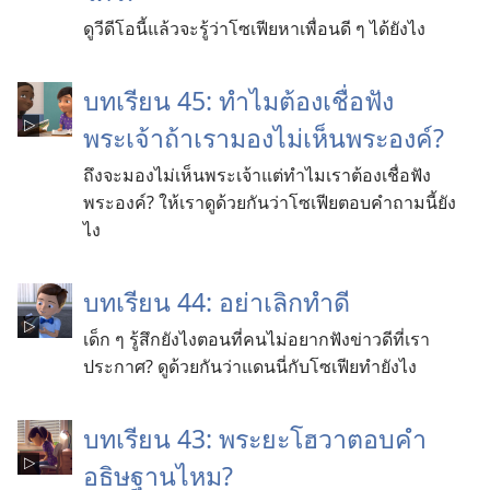
ดู​วีดีโอ​นี้​แล้ว​จะ​รู้​ว่า​โซเฟีย​หา​เพื่อน​ดี​ ๆ ​ได้​ยังไง
บทเรียน 45: ทำไม​ต้อง​เชื่อ​ฟัง​
พระเจ้า​ถ้า​เรา​มอง​ไม่​เห็น​พระองค์?
ถึง​จะ​มอง​ไม่​เห็น​พระเจ้า​แต่​ทำไม​เรา​ต้อง​เชื่อ​ฟัง​
พระองค์? ให้​เรา​ดู​ด้วย​กัน​ว่า​โซเฟีย​ตอบ​คำ​ถาม​นี้​ยัง
ไง
บทเรียน 44: อย่าเลิกทำดี
เด็ก ๆ รู้สึกยังไงตอนที่คนไม่อยากฟังข่าวดีที่เรา
ประกาศ? ดูด้วยกันว่าแดนนี่กับโซเฟียทำยังไง
บทเรียน 43: พระยะโฮวาตอบคำ
อธิษฐานไหม?