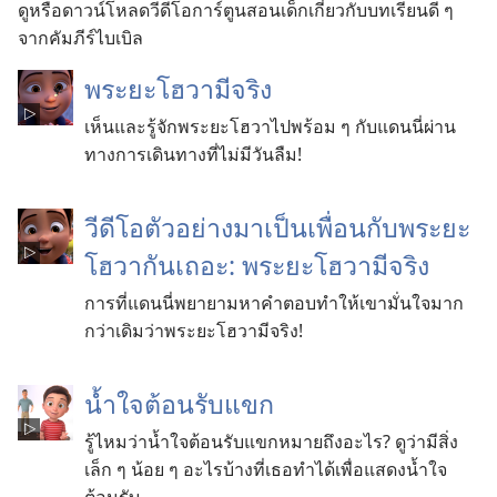
ดู​หรือ​ดาวน์โหลด​วีดีโอ​การ์ตูน​สอน​เด็ก​เกี่ยว​กับ​บทเรียน​ดี​ ๆ ​
จาก​คัมภีร์​ไบเบิล
พระ​ยะโฮวา​มี​จริง
เห็น​และ​รู้​จัก​พระ​ยะโฮวา​ไป​พร้อม​ ๆ ​กับ​แดนนี่​ผ่าน​
ทาง​การ​เดิน​ทาง​ที่​ไม่​มี​วัน​ลืม!
วีดีโอ​ตัวอย่าง​มา​เป็น​เพื่อน​กับ​พระ​ยะ
โฮวา​กัน​เถอะ: พระ​ยะโฮวา​มี​จริง
การ​ที่​แดนนี่​พยายาม​หา​คำ​ตอบ​ทำ​ให้​เขา​มั่น​ใจ​มาก​
กว่า​เดิม​ว่า​พระ​ยะโฮวา​มี​จริง!
น้ำใจ​ต้อนรับ​แขก
รู้​ไหม​ว่า​น้ำใจ​ต้อนรับ​แขก​หมาย​ถึง​อะไร? ดู​ว่า​มี​สิ่ง​
เล็ก​ ๆ ​น้อย​ ๆ ​อะไร​บ้าง​ที่​เธอ​ทำ​ได้​เพื่อ​แสดง​น้ำใจ​