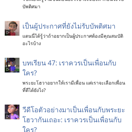
บัพติศมา
เป็น​ผู้​ประกาศ​ที่​ยัง​ไม่​รับ​บัพติศมา
แดนนี่​ได้​รู้​ว่า​ถ้า​อยาก​เป็น​ผู้​ประกาศ​ต้อง​มี​คุณสมบัติ​
อะไร​บ้าง
บทเรียน 47: เรา​ควร​เป็น​เพื่อน​กับ​
ใคร?
พระ​ยะโฮวา​อยาก​ให้​เรา​มี​เพื่อน แต่​เรา​จะ​เลือก​เพื่อน​
ที่​ดี​ได้​ยังไง?
วีดีโอ​ตัวอย่าง​มา​เป็น​เพื่อน​กับ​พระ​ยะ
โฮวา​กัน​เถอะ: เรา​ควร​เป็น​เพื่อน​กับ​
ใคร?