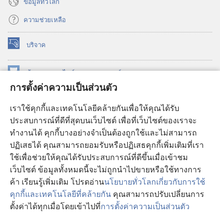
ข้อมูล​ทั่ว​โลก
ความช่วยเหลือ
บริจาค
(เปิด
หน้าต่าง
ใหม่)
ห้องสมุด
ออนไลน์
ของ
วอชเทาเวอร์
(เปิด
การตั้งค่าความเป็นส่วนตัว
หน้าต่าง
®
JW Hub
ใหม่)
(เปิด
เราใช้คุกกี้และเทคโนโลยีคล้ายกันเพื่อให้คุณได้รับ
หน้าต่าง
JW Library®
ประสบการณ์ที่ดีที่สุดบนเว็บไซต์ เพื่อที่เว็บไซต์ของเราจะ
ใหม่)
ทำงานได้ คุกกี้บางอย่างจำเป็นต้องถูกใช้และไม่สามารถ
®
ห้องสมุดว็อชเทาเวอร์
ปฏิเสธได้ คุณสามารถยอมรับหรือปฏิเสธคุกกี้เพิ่มเติมที่เรา
ใช้เพื่อช่วยให้คุณได้รับประสบการณ์ที่ดีขึ้นเมื่อเข้าชม
เว็บไซต์ ข้อมูลทั้งหมดนี้จะไม่ถูกนำไปขายหรือใช้ทางการ
ค้า เรียนรู้เพิ่มเติม โปรดอ่าน
นโยบายทั่วโลกเกี่ยวกับการใช้
Copyright
© 2026 Watch Tower Bible and Tract Society of Pennsylvania.
คุกกี้และเทคโนโลยีที่คล้ายกัน
คุณสามารถปรับเปลี่ยนการ
เงื่อนไขการใช้งาน
|
นโยบายการคุ้มครองข้อมูลส่วนบุคคล
|
การตั้งค่า
ตั้งค่าได้ทุกเมื่อโดยเข้าไปที่
การตั้งค่าความเป็นส่วนตัว
แ
ความเป็นส่วนตัว