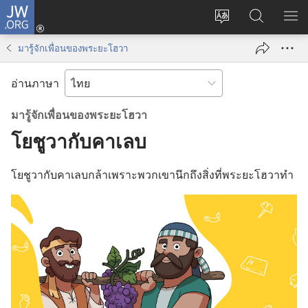
JW.ORG
เข้า
เปลี่ยน
ค้นหา
แส
สู่
ภาษา
ใน
เมน
ระบบ
มา​รู้​จัก​เพื่อน​ของ​พระ​ยะโฮวา
JW.ORG
(เปิด
หน้าต่าง
อ่านภาษา
ใหม่)
มา​รู้​จัก​เพื่อน​ของ​พระ​ยะโฮวา
โยชูวา​กับ​คาเลบ
โยชูวา​กับ​คาเลบ​กล้า​เพราะ​พวก​เขา​นึก​ถึง​สิ่ง​ที่​พระ​ยะโฮวา​ทำ