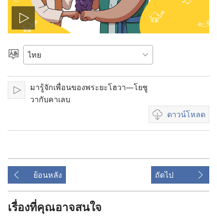
เล่น
วีดีโอ
เลือก
ภาษา
มารู้จักเพื่อนของพระยะโฮวา—โยชู
เล่น
วากับคาเลบ
ดาวน์โหลด
ตัว
เลือก
ดาวน์โหลด
วีดีโอ
ย้อนหลัง
ถัดไป
เรื่องที่คุณอาจสนใจ