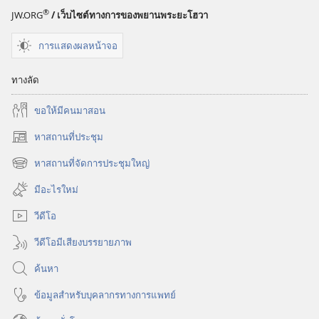
®
JW.ORG
/ เว็บไซต์ทางการของพยานพระยะโฮวา
โฮวา
การแสดงผลหน้าจอ
ทางลัด
ขอ​ให้​มี​คน​มา​สอน
หาสถานที่ประชุม
(เปิด
หน้าต่าง
หาสถานที่จัดการประชุมใหญ่
(เปิด
ใหม่)
หน้าต่าง
มีอะไรใหม่
ใหม่)
วีดีโอ
วีดีโอมีเสียงบรรยายภาพ
ค้นหา
ข้อมูล​สำหรับ​บุคลากร​ทาง​การ​แพทย์